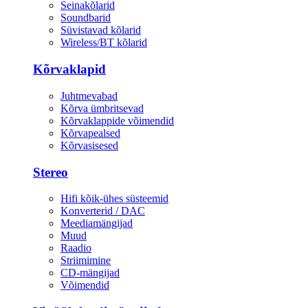
Seinakõlarid
Soundbarid
Süvistavad kõlarid
Wireless/BT kõlarid
Kõrvaklapid
Juhtmevabad
Kõrva ümbritsevad
Kõrvaklappide võimendid
Kõrvapealsed
Kõrvasisesed
Stereo
Hifi kõik-ühes süsteemid
Konverterid / DAC
Meediamängijad
Muud
Raadio
Striimimine
CD-mängijad
Võimendid