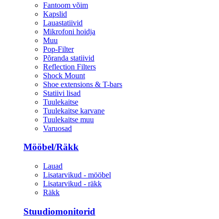
Fantoom võim
Kapslid
Lauastatiivid
Mikrofoni hoidja
Muu
Pop-Filter
Põranda statiivid
Reflection Filters
Shock Mount
Shoe extensions & T-bars
Statiivi lisad
Tuulekaitse
Tuulekaitse karvane
Tuulekaitse muu
Varuosad
Mööbel/Räkk
Lauad
Lisatarvikud - mööbel
Lisatarvikud - räkk
Räkk
Stuudiomonitorid