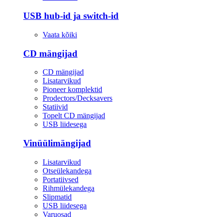
USB hub-id ja switch-id
Vaata kõiki
CD mängijad
CD mängijad
Lisatarvikud
Pioneer komplektid
Prodectors/Decksavers
Statiivid
Topelt CD mängijad
USB liidesega
Vinüülimängijad
Lisatarvikud
Otseülekandega
Portatiivsed
Rihmülekandega
Slipmatid
USB liidesega
Varuosad