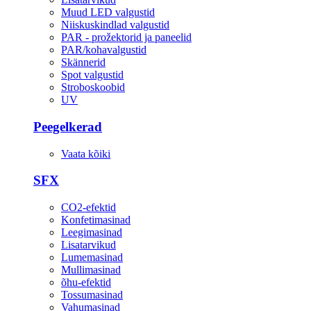
Muud LED valgustid
Niiskuskindlad valgustid
PAR - prožektorid ja paneelid
PAR/kohavalgustid
Skännerid
Spot valgustid
Stroboskoobid
UV
Peegelkerad
Vaata kõiki
SFX
CO2-efektid
Konfetimasinad
Leegimasinad
Lisatarvikud
Lumemasinad
Mullimasinad
õhu-efektid
Tossumasinad
Vahumasinad