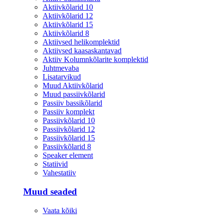
Aktiivkõlarid 10
Aktiivkõlarid 12
Aktiivkõlarid 15
Aktiivkõlarid 8
Aktiivsed helikomplektid
Aktiivsed kaasaskantavad
Aktiiv Kolumnkõlarite komplektid
Juhtmevaba
Lisatarvikud
Muud Aktiivkõlarid
Muud passiivkõlarid
Passiiv bassikõlarid
Passiiv komplekt
Passiivkõlarid 10
Passiivkõlarid 12
Passiivkõlarid 15
Passiivkõlarid 8
Speaker element
Statiivid
Vahestatiiv
Muud seaded
Vaata kõiki