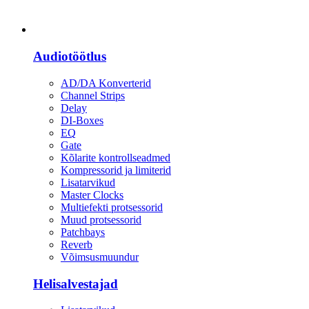
Heli
Audiotöötlus
AD/DA Konverterid
Channel Strips
Delay
DI-Boxes
EQ
Gate
Kõlarite kontrollseadmed
Kompressorid ja limiterid
Lisatarvikud
Master Clocks
Multiefekti protsessorid
Muud protsessorid
Patchbays
Reverb
Võimsusmuundur
Helisalvestajad