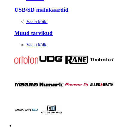
USB/SD mälukaardid
Vaata kõiki
Muud tarvikud
Vaata kõiki
Stuudio