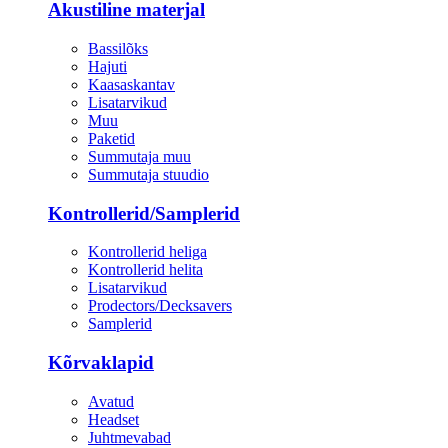
Akustiline materjal
Bassilõks
Hajuti
Kaasaskantav
Lisatarvikud
Muu
Paketid
Summutaja muu
Summutaja stuudio
Kontrollerid/Samplerid
Kontrollerid heliga
Kontrollerid helita
Lisatarvikud
Prodectors/Decksavers
Samplerid
Kõrvaklapid
Avatud
Headset
Juhtmevabad