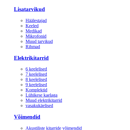
Lisatarvikud
Häälestajad
Keeled
Medikad
Mikrofonid
Muud tarvikud
Rihmad
Elektrikitarrid
6 keelelised
7 keelelised
8 keelelised
9 keelelised
Komplektid
Lühikese kaelaga
Muud elektrikitarrid
vasakukäelised
Võimendid
Akustiliste kitarride võimendid