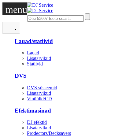
menu
DJ
Lauad/statiivid
Lauad
Lisatarvikud
Statiivid
DVS
DVS süsteemid
Lisatarvikud
Vinüülid/CD
Efektimasinad
DJ efektid
Lisatarvikud
Prodectors/Decksavers