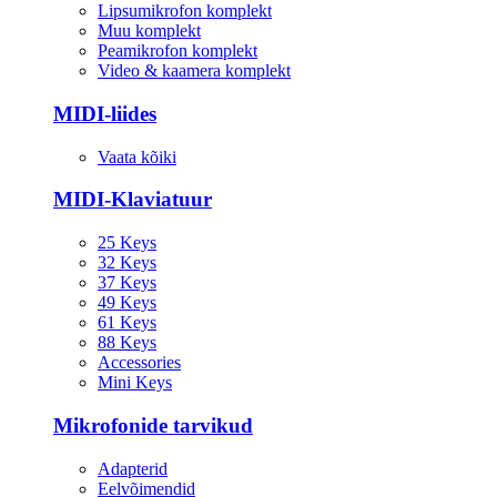
Lipsumikrofon komplekt
Muu komplekt
Peamikrofon komplekt
Video & kaamera komplekt
MIDI-liides
Vaata kõiki
MIDI-Klaviatuur
25 Keys
32 Keys
37 Keys
49 Keys
61 Keys
88 Keys
Accessories
Mini Keys
Mikrofonide tarvikud
Adapterid
Eelvõimendid