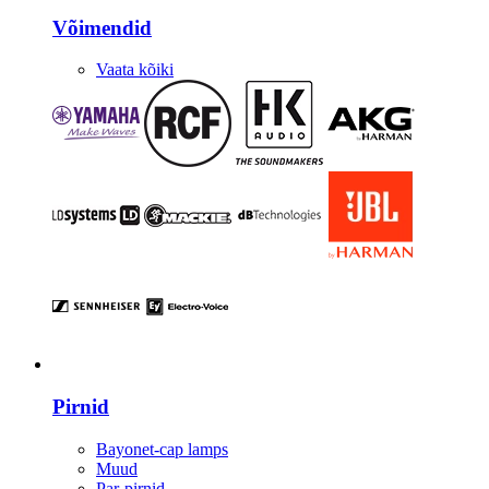
Võimendid
Vaata kõiki
Valgustus
Pirnid
Bayonet-cap lamps
Muud
Par-pirnid