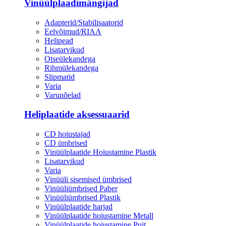
Vinüülplaadimängijad
Adapterid/Stabilisaatorid
Eelvõimud/RIAA
Helipead
Lisatarvikud
Otseülekandega
Rihmülekandega
Slipmatid
Varia
Varunõelad
Heliplaatide aksessuaarid
CD hoiustajad
CD ümbrised
Vinüülplaatide Hoiustamine Plastik
Lisatarvikud
Varia
Vinüüli sisemised ümbrised
Vinüüliümbrised Paber
Vinüüliümbrised Plastik
Vinüülplaatide harjad
Vinüülplaatide hoiustamine Metall
Vinüülplaatide hoiustamine Puit