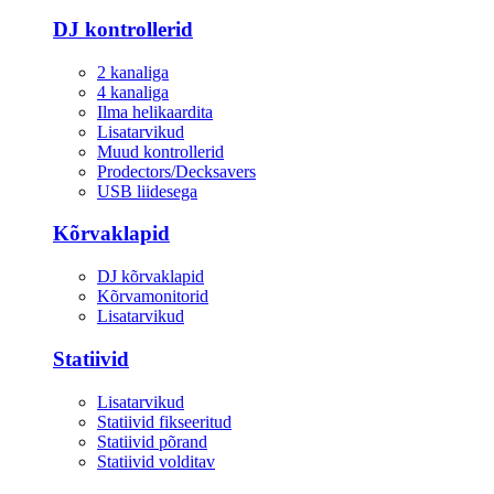
DJ kontrollerid
2 kanaliga
4 kanaliga
Ilma helikaardita
Lisatarvikud
Muud kontrollerid
Prodectors/Decksavers
USB liidesega
Kõrvaklapid
DJ kõrvaklapid
Kõrvamonitorid
Lisatarvikud
Statiivid
Lisatarvikud
Statiivid fikseeritud
Statiivid põrand
Statiivid volditav