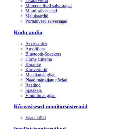
Lisatarvikud
Mitmerealised salvestajad
Muud salvestajad
Mälukaardid
Portatiivsed salvestajad
Kodu audio
Accessories
Amplifiers
Bluetooth-Speakers
Home Cinema
Karaoke
Konverterid
Meediamängijad
Plaadimängijate nõelad
Raadiod
Speakers
Vinüülimängijad
Kõrvasisesed monitorsüsteemid
Vaata kõiki
Insallatsioonitarvikud