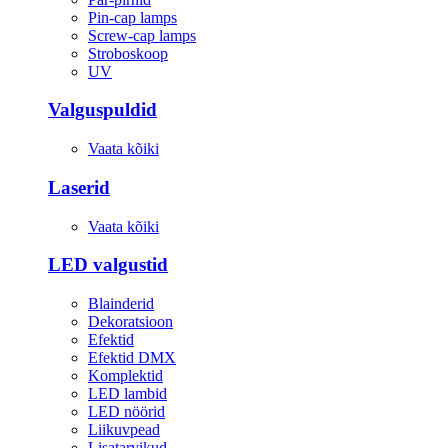
Pin-cap lamps
Screw-cap lamps
Stroboskoop
UV
Valguspuldid
Vaata kõiki
Laserid
Vaata kõiki
LED valgustid
Blainderid
Dekoratsioon
Efektid
Efektid DMX
Komplektid
LED lambid
LED nöörid
Liikuvpead
Lisatarvikud