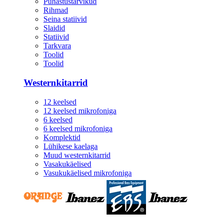
Puhastustarvikud
Rihmad
Seina statiivid
Slaidid
Statiivid
Tarkvara
Toolid
Toolid
Westernkitarrid
12 keelsed
12 keelsed mikrofoniga
6 keelsed
6 keelsed mikrofoniga
Komplektid
Lühikese kaelaga
Muud westernkitarrid
Vasakukäelised
Vasukukäelised mikrofoniga