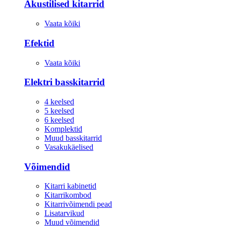
Akustilised kitarrid
Vaata kõiki
Efektid
Vaata kõiki
Elektri basskitarrid
4 keelsed
5 keelsed
6 keelsed
Komplektid
Muud basskitarrid
Vasakukäelised
Võimendid
Kitarri kabinetid
Kitarrikombod
Kitarrivõimendi pead
Lisatarvikud
Muud võimendid