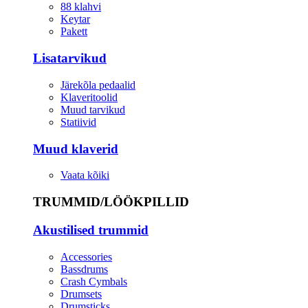
88 klahvi
Keytar
Pakett
Lisatarvikud
Järekõla pedaalid
Klaveritoolid
Muud tarvikud
Statiivid
Muud klaverid
Vaata kõiki
TRUMMID/LÖÖKPILLID
Akustilised trummid
Accessories
Bassdrums
Crash Cymbals
Drumsets
Drumsticks