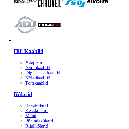
HI-FI
Hifi Kaablid
Adapterid
Audiokaablid
Digitaalsed kaablid
Kõlarikaablid
Toitekaablid
Kõlarid
Bassikõlarid
Keskkõlarid
Muud
Põrandakõlarid
Riiulikõlarid