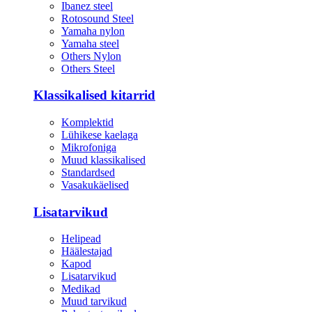
Ibanez steel
Rotosound Steel
Yamaha nylon
Yamaha steel
Others Nylon
Others Steel
Klassikalised kitarrid
Komplektid
Lühikese kaelaga
Mikrofoniga
Muud klassikalised
Standardsed
Vasakukäelised
Lisatarvikud
Helipead
Häälestajad
Kapod
Lisatarvikud
Medikad
Muud tarvikud