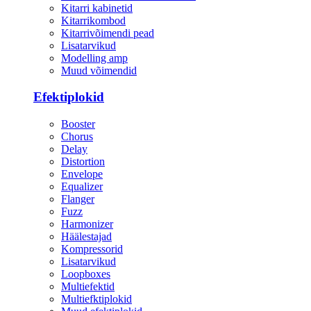
Kitarri kabinetid
Kitarrikombod
Kitarrivõimendi pead
Lisatarvikud
Modelling amp
Muud võimendid
Efektiplokid
Booster
Chorus
Delay
Distortion
Envelope
Equalizer
Flanger
Fuzz
Harmonizer
Häälestajad
Kompressorid
Lisatarvikud
Loopboxes
Multiefektid
Multiefktiplokid