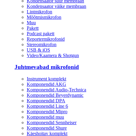
Kondensaator suur membraan
Kondensaator väike membraan
Lintmikrofon
Mõõtmismikrofon
Muu
Pakett
Podcast pakett
Reportermikrofonid
Stereomikrofon
USB & iOS
Video/Kaamera & Shotgun
Juhtmevabad mikrofonid
Instrument komplekt
Komponendid AKG
Komponendid Audio-Technica
Komponendid Beyerdynamic
Komponendid DPA
Komponendid Line 6
Komponendid Mipro
Komponendid muu
Komponendid Sennheiser
Komponendid Shure
Käeshoitav komplekt