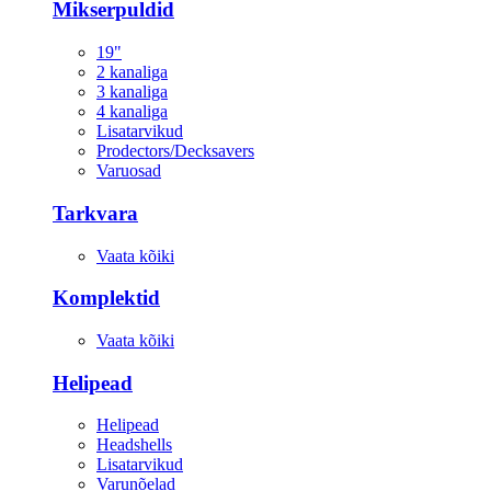
Mikserpuldid
19"
2 kanaliga
3 kanaliga
4 kanaliga
Lisatarvikud
Prodectors/Decksavers
Varuosad
Tarkvara
Vaata kõiki
Komplektid
Vaata kõiki
Helipead
Helipead
Headshells
Lisatarvikud
Varunõelad