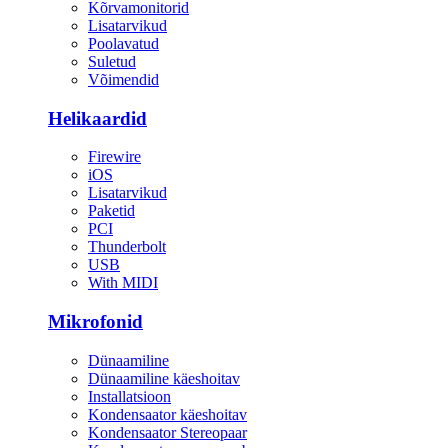
Kõrvamonitorid
Lisatarvikud
Poolavatud
Suletud
Võimendid
Helikaardid
Firewire
iOS
Lisatarvikud
Paketid
PCI
Thunderbolt
USB
With MIDI
Mikrofonid
Dünaamiline
Dünaamiline käeshoitav
Installatsioon
Kondensaator käeshoitav
Kondensaator Stereopaar