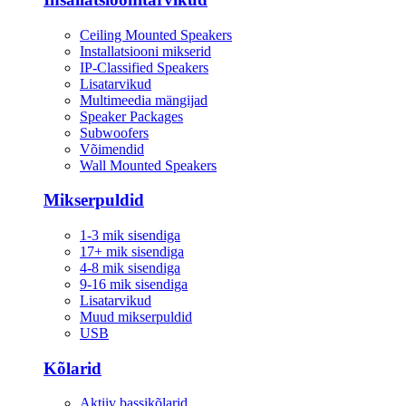
Ceiling Mounted Speakers
Installatsiooni mikserid
IP-Classified Speakers
Lisatarvikud
Multimeedia mängijad
Speaker Packages
Subwoofers
Võimendid
Wall Mounted Speakers
Mikserpuldid
1-3 mik sisendiga
17+ mik sisendiga
4-8 mik sisendiga
9-16 mik sisendiga
Lisatarvikud
Muud mikserpuldid
USB
Kõlarid
Aktiiv bassikõlarid