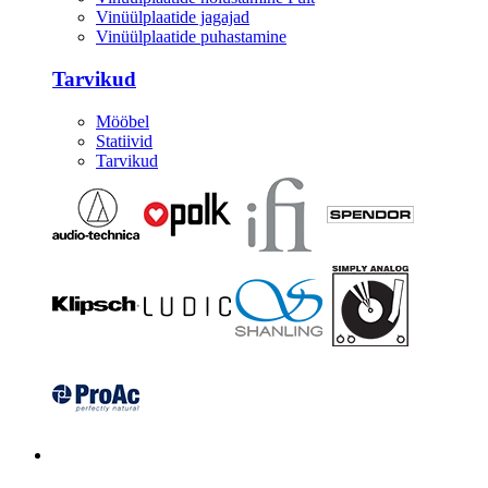
Vinüülplaatide jagajad
Vinüülplaatide puhastamine
Tarvikud
Mööbel
Statiivid
Tarvikud
Kitarrid/Bass