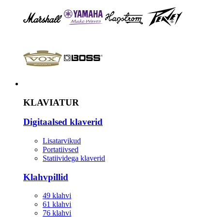
Instrument
KLAVIATUR
Digitaalsed klaverid
Lisatarvikud
Portatiivsed
Statiividega klaverid
Klahvpillid
49 klahvi
61 klahvi
76 klahvi