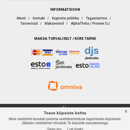
INFORMATSIOON
Meist
/
Kontakt
/
Küpsiste poliitika
/
Tagastamine
/
Tarneviisid
/
Makseviisid
/
AlphaTheta / Pioneer DJ
MAKSA TURVALISELT / KIIRE TARNE
x
Teave küpsiste kohta
Meie veebileht kasutab parema veebiteeninduse tagamiseks küpsiseid.
djservice.ee, Rävala puiestee 19, Tallinn, Telefon
+372 537 358 82
, Web:
Jätkates veebilehel nõustute Te küpsiste kasutamisega.
www.djservice.ee, Email: info@djservice.ee
Saan aru
Loe lisaks