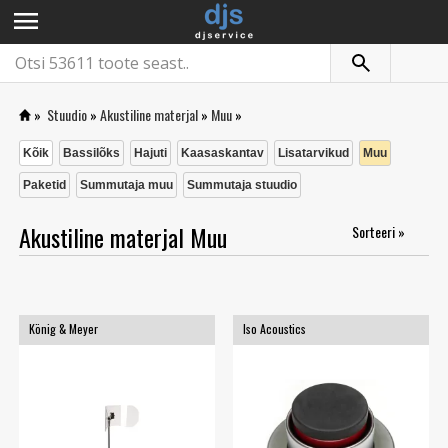
menu
»
Stuudio
»
Akustiline materjal
»
Muu
»
Kõik
Bassilõks
Hajuti
Kaasaskantav
Lisatarvikud
Muu
Paketid
Summutaja muu
Summutaja stuudio
Akustiline materjal Muu
Sorteeri »
König & Meyer
Iso Acoustics