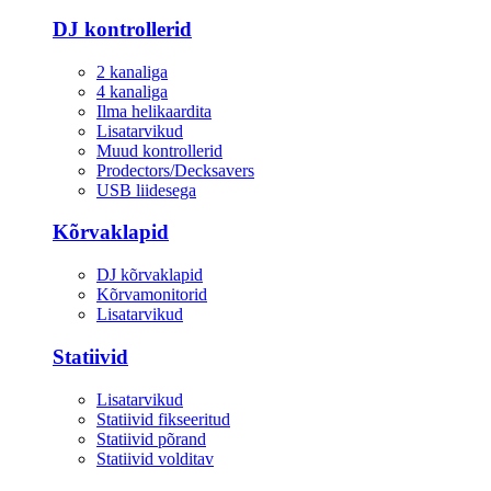
DJ kontrollerid
2 kanaliga
4 kanaliga
Ilma helikaardita
Lisatarvikud
Muud kontrollerid
Prodectors/Decksavers
USB liidesega
Kõrvaklapid
DJ kõrvaklapid
Kõrvamonitorid
Lisatarvikud
Statiivid
Lisatarvikud
Statiivid fikseeritud
Statiivid põrand
Statiivid volditav