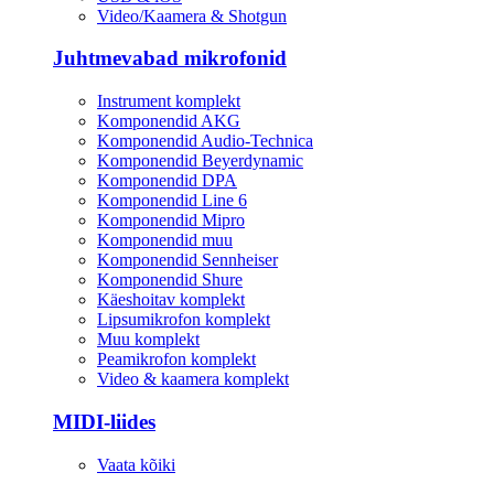
Video/Kaamera & Shotgun
Juhtmevabad mikrofonid
Instrument komplekt
Komponendid AKG
Komponendid Audio-Technica
Komponendid Beyerdynamic
Komponendid DPA
Komponendid Line 6
Komponendid Mipro
Komponendid muu
Komponendid Sennheiser
Komponendid Shure
Käeshoitav komplekt
Lipsumikrofon komplekt
Muu komplekt
Peamikrofon komplekt
Video & kaamera komplekt
MIDI-liides
Vaata kõiki