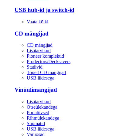
USB hub-id ja switch-id
Vaata kõiki
CD mängijad
CD mängijad
Lisatarvikud
Pioneer komplektid
Prodectors/Decksavers
Statiivid
Topelt CD mängijad
USB liidesega
Vinüülimängijad
Lisatarvikud
Otseülekandega
Portatiivsed
Rihmülekandega
Slipmatid
USB liidesega
Varuosad