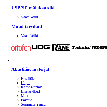
USB/SD mälukaardid
Vaata kõiki
Muud tarvikud
Vaata kõiki
Stuudio
Akustiline materjal
Bassilõks
Hajuti
Kaasaskantav
Lisatarvikud
Muu
Paketid
Summutaja muu