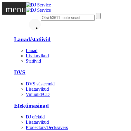
menu
DJ
Lauad/statiivid
Lauad
Lisatarvikud
Statiivid
DVS
DVS süsteemid
Lisatarvikud
Vinüülid/CD
Efektimasinad
DJ efektid
Lisatarvikud
Prodectors/Decksavers