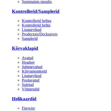
Summutaja stuudio
Kontrollerid/Samplerid
Kontrollerid heliga
Kontrollerid helita
Lisatarvikud
Prodectors/Decksavers
Samplerid
Kõrvaklapid
Avatud
Headset
Juhtmevabad
Kõrvamonitorid
Lisatarvikud
Poolavatud
Suletud
Võimendid
Helikaardid
Firewire