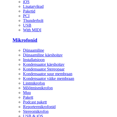
iOS
Lisatarvikud
Paketid
PCI
Thunderbolt
USB
With MIDI
Mikrofonid
Dünaamiline
Dünaamiline käeshoitav
Installatsioon
Kondensaator käeshoitav
Kondensaator Stereopaar
Kondensaator suur membraan
Kondensaator väike membraan
Lintmikrofon
Mõõtmismikrofon
Muu
Pakett
Podcast pakett
Reportermikrofonid
Stereomikrofon
USB & iOS