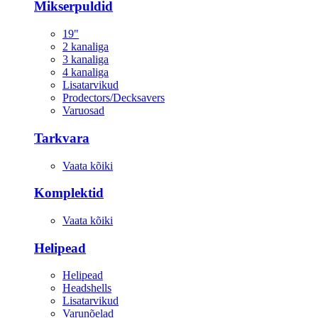
Mikserpuldid
19"
2 kanaliga
3 kanaliga
4 kanaliga
Lisatarvikud
Prodectors/Decksavers
Varuosad
Tarkvara
Vaata kõiki
Komplektid
Vaata kõiki
Helipead
Helipead
Headshells
Lisatarvikud
Varunõelad