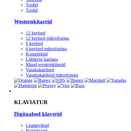
Toolid
Toolid
Westernkitarrid
12 keelsed
12 keelsed mikrofoniga
6 keelsed
6 keelsed mikrofoniga
Komplektid
Lühikese kaelaga
Muud westernkitarrid
Vasakukäelised
Vasukukäelised mikrofoniga
Instrument
KLAVIATUR
Digitaalsed klaverid
Lisatarvikud
Portatiivsed