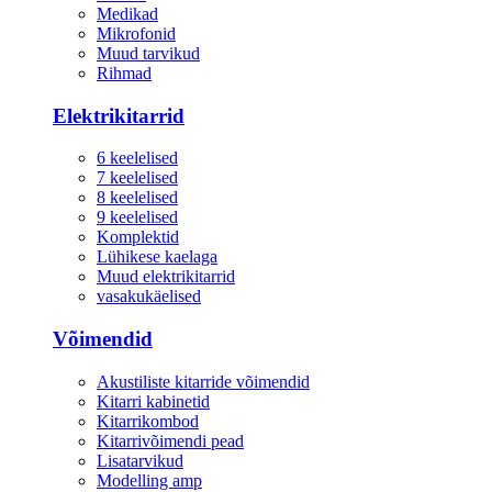
Medikad
Mikrofonid
Muud tarvikud
Rihmad
Elektrikitarrid
6 keelelised
7 keelelised
8 keelelised
9 keelelised
Komplektid
Lühikese kaelaga
Muud elektrikitarrid
vasakukäelised
Võimendid
Akustiliste kitarride võimendid
Kitarri kabinetid
Kitarrikombod
Kitarrivõimendi pead
Lisatarvikud
Modelling amp