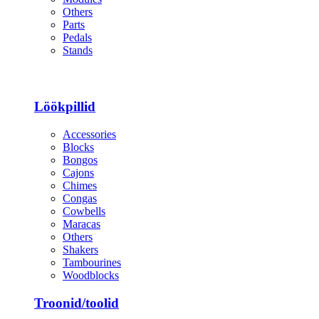
Others
Parts
Pedals
Stands
Löökpillid
Accessories
Blocks
Bongos
Cajons
Chimes
Congas
Cowbells
Maracas
Others
Shakers
Tambourines
Woodblocks
Troonid/toolid