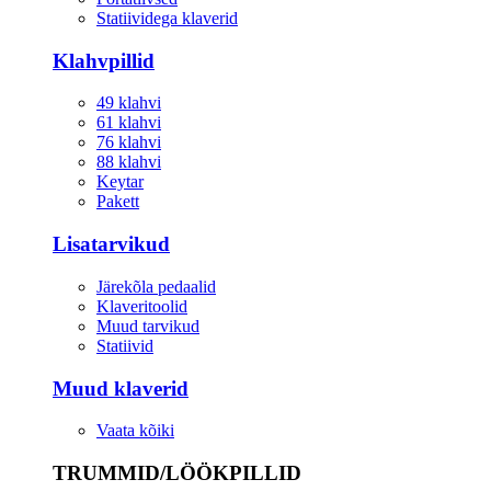
Statiividega klaverid
Klahvpillid
49 klahvi
61 klahvi
76 klahvi
88 klahvi
Keytar
Pakett
Lisatarvikud
Järekõla pedaalid
Klaveritoolid
Muud tarvikud
Statiivid
Muud klaverid
Vaata kõiki
TRUMMID/LÖÖKPILLID