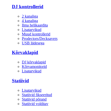
DJ kontrollerid
2 kanaliga
4 kanaliga
Ilma helikaardita
Lisatarvikud
Muud kontrollerid
Prodectors/Decksavers
USB liidesega
Kõrvaklapid
DJ kõrvaklapid
Kõrvamonitorid
Lisatarvikud
Statiivid
Lisatarvikud
Statiivid fikseeritud
Statiivid põrand
Statiivid volditav