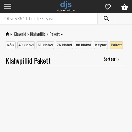
menu
»
Klaverid
»
Klahvpillid
»
Pakett
»
Kõik
49 klahvi
61 klahvi
76 klahvi
88 klahvi
Keytar
Pakett
Klahvpillid Pakett
Sorteeri »