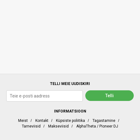
TELLI MEIE UUDISKIRI
INFORMATSIOON
Meist
/
Kontakt
/
Küpsiste poliitika
/
Tagastamine
/
Tarneviisid
/
Makseviisid
/
AlphaTheta / Pioneer DJ