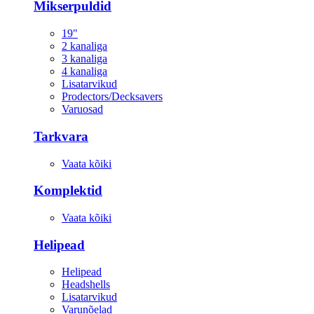
Mikserpuldid
19"
2 kanaliga
3 kanaliga
4 kanaliga
Lisatarvikud
Prodectors/Decksavers
Varuosad
Tarkvara
Vaata kõiki
Komplektid
Vaata kõiki
Helipead
Helipead
Headshells
Lisatarvikud
Varunõelad