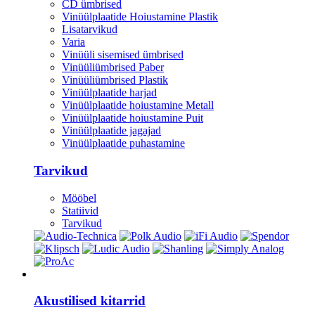
CD ümbrised
Vinüülplaatide Hoiustamine Plastik
Lisatarvikud
Varia
Vinüüli sisemised ümbrised
Vinüüliümbrised Paber
Vinüüliümbrised Plastik
Vinüülplaatide harjad
Vinüülplaatide hoiustamine Metall
Vinüülplaatide hoiustamine Puit
Vinüülplaatide jagajad
Vinüülplaatide puhastamine
Tarvikud
Mööbel
Statiivid
Tarvikud
Kitarrid/Bass
Akustilised kitarrid