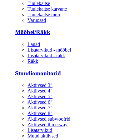
Tuulekaitse
Tuulekaitse karvane
Tuulekaitse muu
Varuosad
Mööbel/Räkk
Lauad
Lisatarvikud - mööbel
Lisatarvikud - räkk
Räkk
Stuudiomonitorid
Aktiivsed 3"
Aktiivsed 4"
Aktiivsed 5"
Aktiivsed 6"
Aktiivsed 7"
Aktiivsed 8"
Aktiivsed subwoofrid
Aktiivsed three-way
Lisatarvikud
Muud aktiivsed