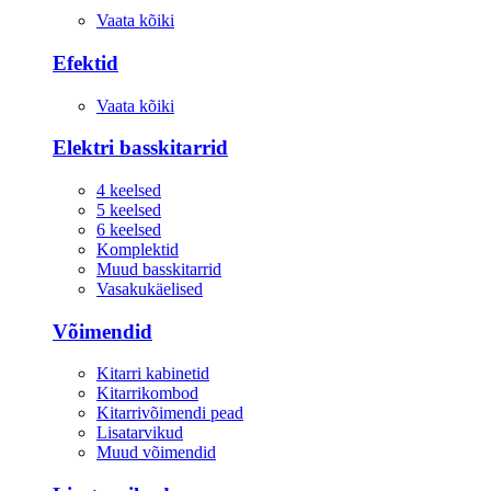
Vaata kõiki
Efektid
Vaata kõiki
Elektri basskitarrid
4 keelsed
5 keelsed
6 keelsed
Komplektid
Muud basskitarrid
Vasakukäelised
Võimendid
Kitarri kabinetid
Kitarrikombod
Kitarrivõimendi pead
Lisatarvikud
Muud võimendid