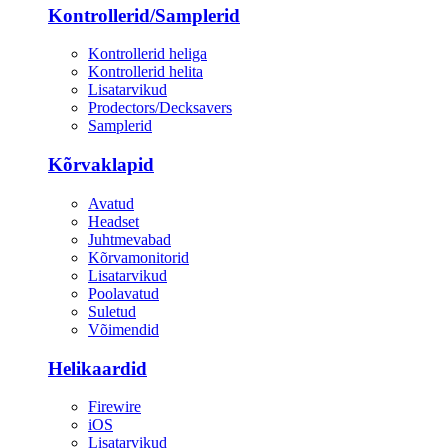
Kontrollerid/Samplerid
Kontrollerid heliga
Kontrollerid helita
Lisatarvikud
Prodectors/Decksavers
Samplerid
Kõrvaklapid
Avatud
Headset
Juhtmevabad
Kõrvamonitorid
Lisatarvikud
Poolavatud
Suletud
Võimendid
Helikaardid
Firewire
iOS
Lisatarvikud