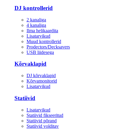
DJ kontrollerid
2 kanaliga
4 kanaliga
Ilma helikaardita
Lisatarvikud
Muud kontrollerid
Prodectors/Decksavers
USB liidesega
Kõrvaklapid
DJ kõrvaklapid
Kõrvamonitorid
Lisatarvikud
Statiivid
Lisatarvikud
Statiivid fikseeritud
Statiivid põrand
Statiivid volditav