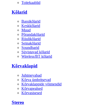
Toitekaablid
Kõlarid
Bassikõlarid
Keskkõlarid
Muud
Põrandakõlarid
Riiulikõlarid
Seinakõlarid
Soundbarid
Süvistavad kõlarid
Wireless/BT kõlarid
Kõrvaklapid
Juhtmevabad
Kõrva ümbritsevad
Kõrvaklappide võimendid
Kõrvapealsed
Kõrvasisesed
Stereo