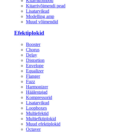
Kitarrikombod
Kitarrivõimendi pead
Lisatarvikud
Modelling amp
Muud võimendid
Efektiplokid
Booster
Chorus
Delay
Distortion
Envelope
Equalizer
Flanger
Fuzz
Harmonizer
Häälestajad
Kompressorid
Lisatarvikud
Loopboxes
Multiefektid
Multiefktiplokid
Muud efektiplokid
Octaver