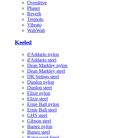
Overdrive
Phaser
Reverb
Tremolo
Vibrato
WahWah
Keeled
d'Addario nylon
d'Addario steel
Dean Markley nylon
Dean Markley steel
DR Strings steel
Dunlop nylon
Dunlop steel
Elixir nylon
Elixir steel
Ernie Ball nylon
Ernie Ball steel
GHS steel
Gibson steel
Ibanez nylon
Ibanez steel
Rotosound Steel