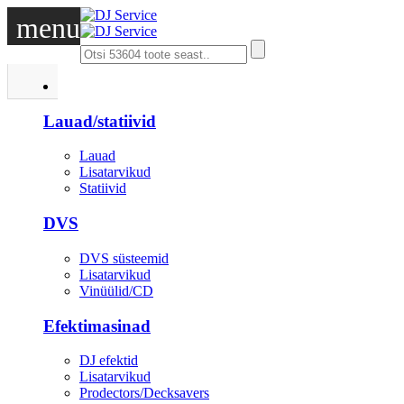
menu
DJ
Lauad/statiivid
Lauad
Lisatarvikud
Statiivid
DVS
DVS süsteemid
Lisatarvikud
Vinüülid/CD
Efektimasinad
DJ efektid
Lisatarvikud
Prodectors/Decksavers