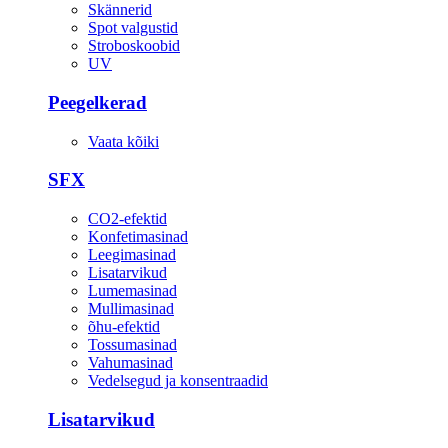
Skännerid
Spot valgustid
Stroboskoobid
UV
Peegelkerad
Vaata kõiki
SFX
CO2-efektid
Konfetimasinad
Leegimasinad
Lisatarvikud
Lumemasinad
Mullimasinad
õhu-efektid
Tossumasinad
Vahumasinad
Vedelsegud ja konsentraadid
Lisatarvikud