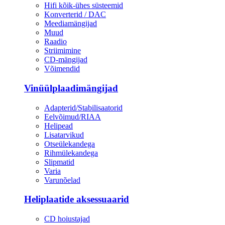
Hifi kõik-ühes süsteemid
Konverterid / DAC
Meediamängijad
Muud
Raadio
Striimimine
CD-mängijad
Võimendid
Vinüülplaadimängijad
Adapterid/Stabilisaatorid
Eelvõimud/RIAA
Helipead
Lisatarvikud
Otseülekandega
Rihmülekandega
Slipmatid
Varia
Varunõelad
Heliplaatide aksessuaarid
CD hoiustajad