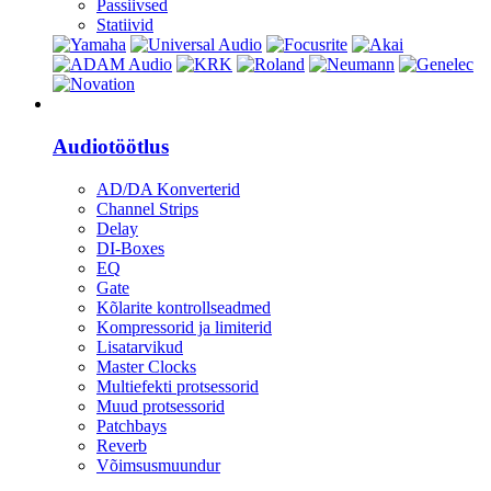
Passiivsed
Statiivid
Heli
Audiotöötlus
AD/DA Konverterid
Channel Strips
Delay
DI-Boxes
EQ
Gate
Kõlarite kontrollseadmed
Kompressorid ja limiterid
Lisatarvikud
Master Clocks
Multiefekti protsessorid
Muud protsessorid
Patchbays
Reverb
Võimsusmuundur