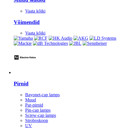
Vaata kõiki
Võimendid
Vaata kõiki
Valgustus
Pirnid
Bayonet-cap lamps
Muud
Par-pirnid
Pin-cap lamps
Screw-cap lamps
Stroboskoop
UV