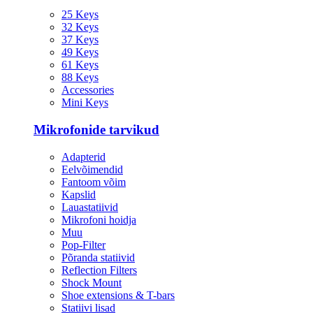
25 Keys
32 Keys
37 Keys
49 Keys
61 Keys
88 Keys
Accessories
Mini Keys
Mikrofonide tarvikud
Adapterid
Eelvõimendid
Fantoom võim
Kapslid
Lauastatiivid
Mikrofoni hoidja
Muu
Pop-Filter
Põranda statiivid
Reflection Filters
Shock Mount
Shoe extensions & T-bars
Statiivi lisad