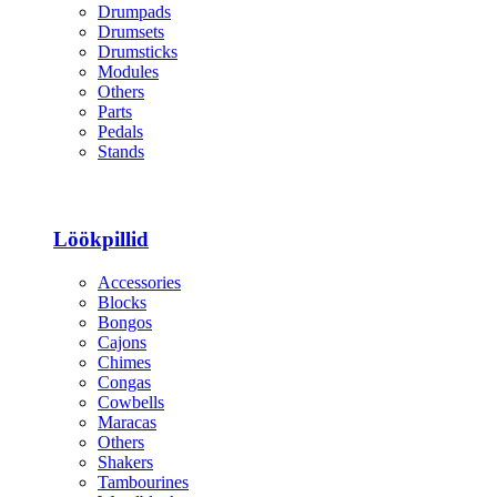
Drumpads
Drumsets
Drumsticks
Modules
Others
Parts
Pedals
Stands
Löökpillid
Accessories
Blocks
Bongos
Cajons
Chimes
Congas
Cowbells
Maracas
Others
Shakers
Tambourines