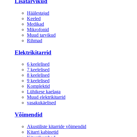
Lisatarvikud
Häälestajad
Keeled
Medikad
Mikrofonid
Muud tarvikud
Rihmad
Elektrikitarrid
6 keelelised
7 keelelised
8 keelelised
9 keelelised
Komplektid
Lühikese kaelaga
Muud elektrikitarrid
vasakukäelised
Võimendid
Akustiliste kitarride võimendid
Kitarri kabinetid