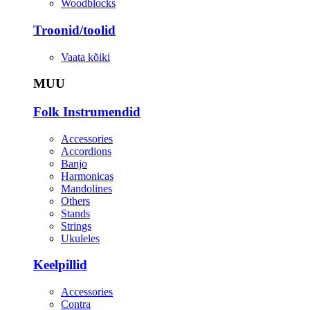
Woodblocks
Troonid/toolid
Vaata kõiki
MUU
Folk Instrumendid
Accessories
Accordions
Banjo
Harmonicas
Mandolines
Others
Stands
Strings
Ukuleles
Keelpillid
Accessories
Contra