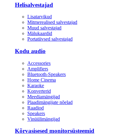
Helisalvestajad
Lisatarvikud
Mitmerealised salvestajad
Muud salvestajad
Mälukaardid
Portatiivsed salvestajad
Kodu audio
Accessories
Amplifiers
Bluetooth-Speakers
Home Cinema
Karaoke
Konverterid
Meediamängijad
Plaadimängijate nõelad
Raadiod
Speakers
Vinüülimängijad
Kõrvasisesed monitorsüsteemid