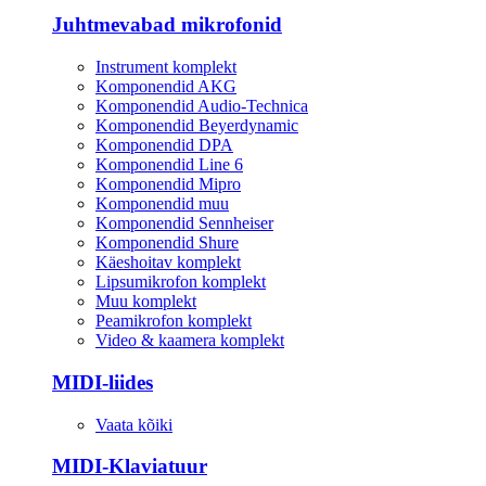
Juhtmevabad mikrofonid
Instrument komplekt
Komponendid AKG
Komponendid Audio-Technica
Komponendid Beyerdynamic
Komponendid DPA
Komponendid Line 6
Komponendid Mipro
Komponendid muu
Komponendid Sennheiser
Komponendid Shure
Käeshoitav komplekt
Lipsumikrofon komplekt
Muu komplekt
Peamikrofon komplekt
Video & kaamera komplekt
MIDI-liides
Vaata kõiki
MIDI-Klaviatuur