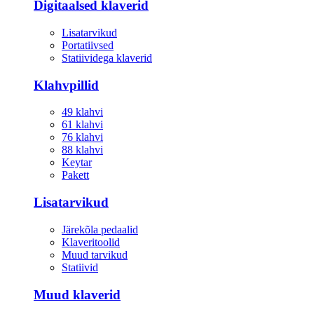
Digitaalsed klaverid
Lisatarvikud
Portatiivsed
Statiividega klaverid
Klahvpillid
49 klahvi
61 klahvi
76 klahvi
88 klahvi
Keytar
Pakett
Lisatarvikud
Järekõla pedaalid
Klaveritoolid
Muud tarvikud
Statiivid
Muud klaverid