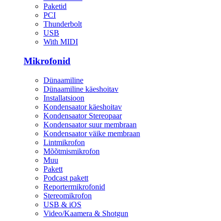
Paketid
PCI
Thunderbolt
USB
With MIDI
Mikrofonid
Dünaamiline
Dünaamiline käeshoitav
Installatsioon
Kondensaator käeshoitav
Kondensaator Stereopaar
Kondensaator suur membraan
Kondensaator väike membraan
Lintmikrofon
Mõõtmismikrofon
Muu
Pakett
Podcast pakett
Reportermikrofonid
Stereomikrofon
USB & iOS
Video/Kaamera & Shotgun