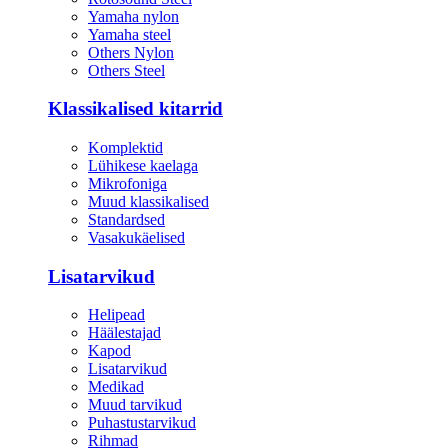
Yamaha nylon
Yamaha steel
Others Nylon
Others Steel
Klassikalised kitarrid
Komplektid
Lühikese kaelaga
Mikrofoniga
Muud klassikalised
Standardsed
Vasakukäelised
Lisatarvikud
Helipead
Häälestajad
Kapod
Lisatarvikud
Medikad
Muud tarvikud
Puhastustarvikud
Rihmad