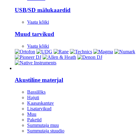
USB/SD mälukaardid
Vaata kõiki
Muud tarvikud
Vaata kõiki
Stuudio
Akustiline materjal
Bassilõks
Hajuti
Kaasaskantav
Lisatarvikud
Muu
Paketid
Summutaja muu
Summutaja stuudio