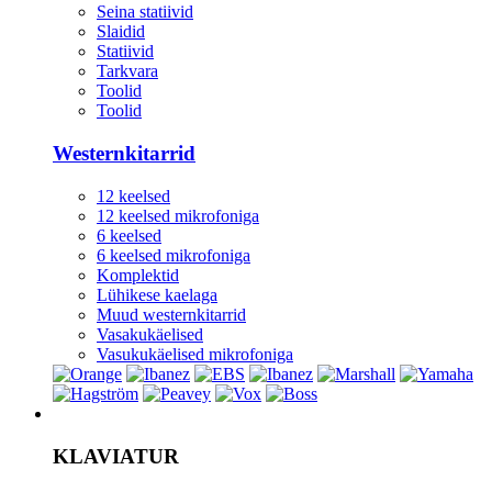
Seina statiivid
Slaidid
Statiivid
Tarkvara
Toolid
Toolid
Westernkitarrid
12 keelsed
12 keelsed mikrofoniga
6 keelsed
6 keelsed mikrofoniga
Komplektid
Lühikese kaelaga
Muud westernkitarrid
Vasakukäelised
Vasukukäelised mikrofoniga
Instrument
KLAVIATUR