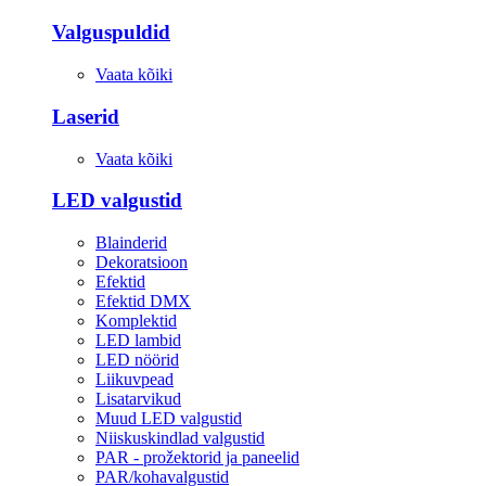
Valguspuldid
Vaata kõiki
Laserid
Vaata kõiki
LED valgustid
Blainderid
Dekoratsioon
Efektid
Efektid DMX
Komplektid
LED lambid
LED nöörid
Liikuvpead
Lisatarvikud
Muud LED valgustid
Niiskuskindlad valgustid
PAR - prožektorid ja paneelid
PAR/kohavalgustid