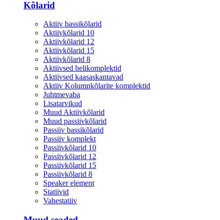
Kõlarid
Aktiiv bassikõlarid
Aktiivkõlarid 10
Aktiivkõlarid 12
Aktiivkõlarid 15
Aktiivkõlarid 8
Aktiivsed helikomplektid
Aktiivsed kaasaskantavad
Aktiiv Kolumnkõlarite komplektid
Juhtmevaba
Lisatarvikud
Muud Aktiivkõlarid
Muud passiivkõlarid
Passiiv bassikõlarid
Passiiv komplekt
Passiivkõlarid 10
Passiivkõlarid 12
Passiivkõlarid 15
Passiivkõlarid 8
Speaker element
Statiivid
Vahestatiiv
Muud seaded