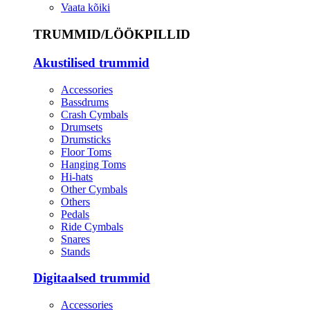
Vaata kõiki
TRUMMID/LÖÖKPILLID
Akustilised trummid
Accessories
Bassdrums
Crash Cymbals
Drumsets
Drumsticks
Floor Toms
Hanging Toms
Hi-hats
Other Cymbals
Others
Pedals
Ride Cymbals
Snares
Stands
Digitaalsed trummid
Accessories