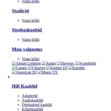
Vaata kõiki
Statiivid
Vaata kõiki
Stroboskoobid
Vaata kõiki
Muu valgustus
Vaata kõiki
HI-FI
Hifi Kaablid
Adapterid
Audiokaablid
Digitaalsed kaablid
Kõlarikaablid