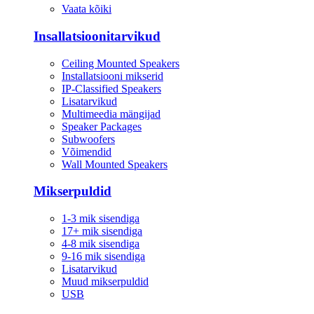
Vaata kõiki
Insallatsioonitarvikud
Ceiling Mounted Speakers
Installatsiooni mikserid
IP-Classified Speakers
Lisatarvikud
Multimeedia mängijad
Speaker Packages
Subwoofers
Võimendid
Wall Mounted Speakers
Mikserpuldid
1-3 mik sisendiga
17+ mik sisendiga
4-8 mik sisendiga
9-16 mik sisendiga
Lisatarvikud
Muud mikserpuldid
USB