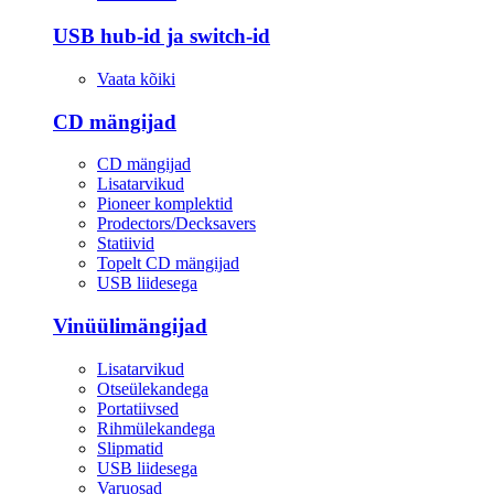
USB hub-id ja switch-id
Vaata kõiki
CD mängijad
CD mängijad
Lisatarvikud
Pioneer komplektid
Prodectors/Decksavers
Statiivid
Topelt CD mängijad
USB liidesega
Vinüülimängijad
Lisatarvikud
Otseülekandega
Portatiivsed
Rihmülekandega
Slipmatid
USB liidesega
Varuosad