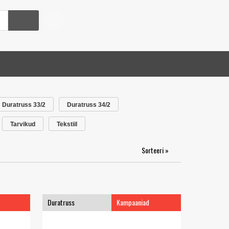
Duratruss 33/2
Duratruss 34/2
Tarvikud
Tekstiil
Sorteeri »
Duratruss
Kampaaniad