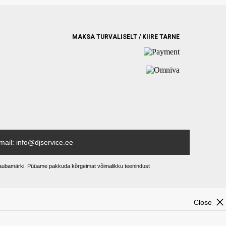
MAKSA TURVALISELT / KIIRE TARNE
mail: info@djservice.ee
ud kaubamärki. Püüame pakkuda kõrgeimat võimalikku teenindust
close
Close