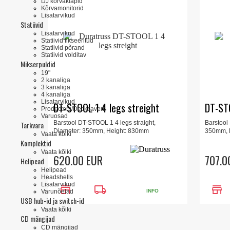
DJ kõrvaklapid
Kõrvamonitorid
Lisatarvikud
Statiivid
Lisatarvikud
Statiivid fikseeritud
Statiivid põrand
Statiivid volditav
Mikserpuldid
19"
2 kanaliga
3 kanaliga
4 kanaliga
Lisatarvikud
DT-STOOL 1 4 legs streight
DT-ST
Prodectors/Decksavers
Varuosad
Barstool DT-STOOL 1 4 legs straight,
Barstool
Tarkvara
Diameter: 350mm, Height: 830mm
350mm, 
Vaata kõiki
Komplektid
Vaata kõiki
620.00 EUR
707.0
Helipead
Helipead
Headshells
Lisatarvikud
store
local_shipping
store
Varunõelad
INFO
USB hub-id ja switch-id
Vaata kõiki
CD mängijad
CD mängijad