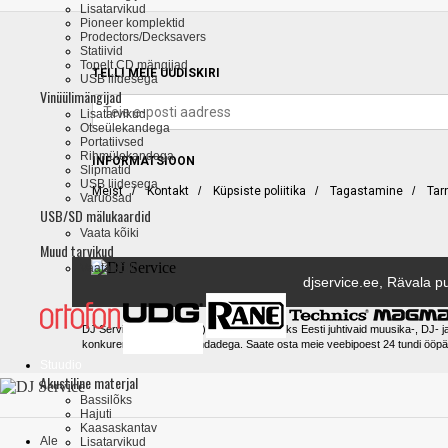
Lisatarvikud
Pioneer komplektid
Prodectors/Decksavers
Statiivid
Topelt CD mängijad
TELLI MEIE UUDISKIRI
USB liidesega
Vinüülimängijad
Lisatarvikud
Otseülekandega
Portatiivsed
Rihmülekandega
INFORMATSIOON
Slipmatid
USB liidesega
Meist
/
Kontakt
/
Küpsiste poliitika
/
Tagastamine
/
Tar
Varuosad
USB/SD mälukaardid
Vaata kõiki
Muud tarvikud
Vaata kõiki
djservice.ee, Rävala pu
DJ Service (djservice.ee) on tänapäeval üks Eesti juhtivaid muusika-, DJ- j
konkurentsivõimeliste hindadega. Saate osta meie veebipoest 24 tundi ööpä
Stuudio
Akustiline materjal
Bassilõks
Hajuti
Kaasaskantav
Ale
Lisatarvikud