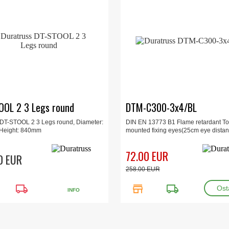
OOL 2 3 Legs round
DTM-C300-3x4/BL
 DT-STOOL 2 3 Legs round, Diameter:
DIN EN 13773 B1 Flame retardant To
Height: 840mm
mounted fixing eyes(25cm eye distanc
72.00 EUR
0 EUR
258.00 EUR
local_shipping
store
local_shipping
INFO