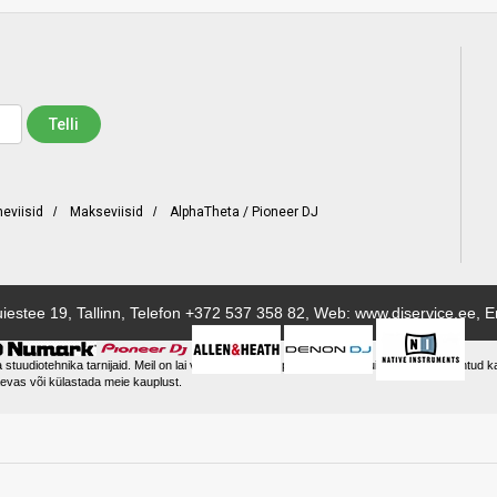
neviisid
/
Makseviisid
/
AlphaTheta / Pioneer DJ
iestee 19, Tallinn, Telefon
+372 537 358 82
, Web: www.djservice.ee, E
a stuudiotehnika tarnijaid. Meil on lai valik tooteid ning pakume enam kui 200 erinevat tunt
evas või külastada meie kauplust.