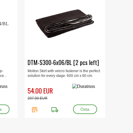
DTM-S300-6x06/BL [2 pcs left]
p-
Molton Skirt with velcro fastener is the perfect
e...
solution for every stage. 600 cm x 60 cm.
54.00 EUR
207.00 EUR
store
local_shipping