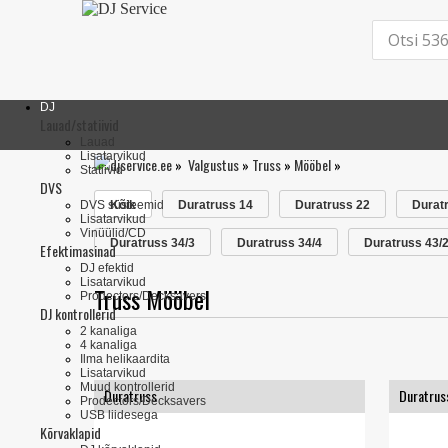
DJ
Lauad/statiivid
Lauad
Lisatarvikud
»
Valgustus
»
Truss
»
Mööbel
»
Statiivid
DVS
DVS süsteemid
Kõik
Duratruss 14
Duratruss 22
Durat
Lisatarvikud
Vinüülid/CD
Duratruss 34/3
Duratruss 34/4
Duratruss 43/
Efektimasinad
DJ efektid
Lisatarvikud
Truss Mööbel
Prodectors/Decksavers
DJ kontrollerid
2 kanaliga
4 kanaliga
Ilma helikaardita
Lisatarvikud
Muud kontrollerid
Duratruss
Duratrus
Prodectors/Decksavers
USB liidesega
Kõrvaklapid