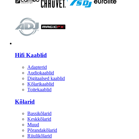
HI-FI
Hifi Kaablid
Adapterid
Audiokaablid
Digitaalsed kaablid
Kõlarikaablid
Toitekaablid
Kõlarid
Bassikõlarid
Keskkõlarid
Muud
Põrandakõlarid
Riiulikõlarid