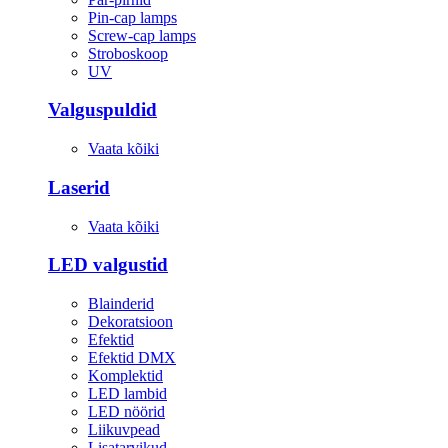
Pin-cap lamps
Screw-cap lamps
Stroboskoop
UV
Valguspuldid
Vaata kõiki
Laserid
Vaata kõiki
LED valgustid
Blainderid
Dekoratsioon
Efektid
Efektid DMX
Komplektid
LED lambid
LED nöörid
Liikuvpead
Lisatarvikud