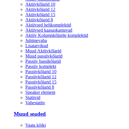
Aktiivkõlarid 10
Aktiivkõlarid 12
Aktiivkõlarid 15
Aktiivkõlarid 8
Aktiivsed helikomplektid
Aktiivsed kaasaskantavad
Aktiiv Kolumnkõlarite komplektid
Juhtmevaba
Lisatarvikud
Muud Aktiivkõlarid
Muud passiivkõlarid
Passiiv bassikõlarid
Passiiv komplekt
Passiivkõlarid 10
Passiivkõlarid 12
Passiivkõlarid 15
Passiivkõlarid 8
Speaker element
Statiivid
Vahestatiiv
Muud seaded
Vaata kõiki