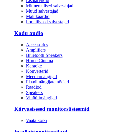
Lisatarvikud
Mitmerealised salvestajad
Muud salvestajad
Mälukaardid
Portatiivsed salvestajad
Kodu audio
Accessories
Amplifiers
Bluetooth-Speakers
Home Cinema
Karaoke
Konverterid
Meediamängijad
Plaadimängijate nõelad
Raadiod
Speakers
Vinüülimängijad
Kõrvasisesed monitorsüsteemid
Vaata kõiki
Insallatsioonitarvikud