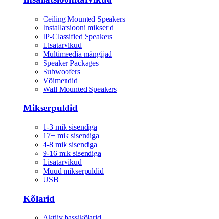
Ceiling Mounted Speakers
Installatsiooni mikserid
IP-Classified Speakers
Lisatarvikud
Multimeedia mängijad
Speaker Packages
Subwoofers
Võimendid
Wall Mounted Speakers
Mikserpuldid
1-3 mik sisendiga
17+ mik sisendiga
4-8 mik sisendiga
9-16 mik sisendiga
Lisatarvikud
Muud mikserpuldid
USB
Kõlarid
Aktiiv bassikõlarid