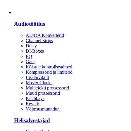
Heli
Audiotöötlus
AD/DA Konverterid
Channel Strips
Delay
DI-Boxes
EQ
Gate
Kõlarite kontrollseadmed
Kompressorid ja limiterid
Lisatarvikud
Master Clocks
Multiefekti protsessorid
Muud protsessorid
Patchbays
Reverb
Võimsusmuundur
Helisalvestajad