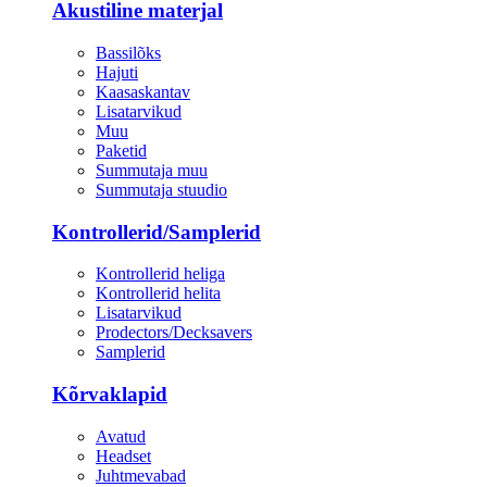
Akustiline materjal
Bassilõks
Hajuti
Kaasaskantav
Lisatarvikud
Muu
Paketid
Summutaja muu
Summutaja stuudio
Kontrollerid/Samplerid
Kontrollerid heliga
Kontrollerid helita
Lisatarvikud
Prodectors/Decksavers
Samplerid
Kõrvaklapid
Avatud
Headset
Juhtmevabad