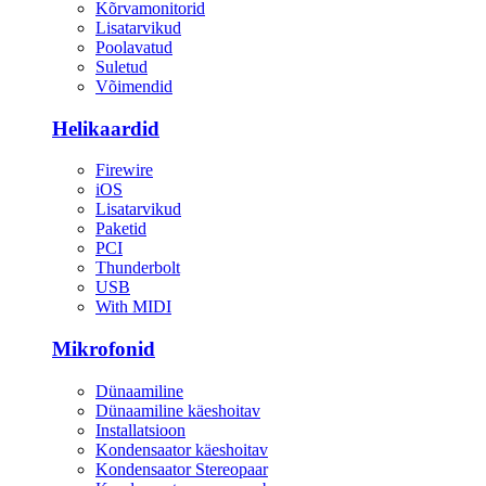
Kõrvamonitorid
Lisatarvikud
Poolavatud
Suletud
Võimendid
Helikaardid
Firewire
iOS
Lisatarvikud
Paketid
PCI
Thunderbolt
USB
With MIDI
Mikrofonid
Dünaamiline
Dünaamiline käeshoitav
Installatsioon
Kondensaator käeshoitav
Kondensaator Stereopaar