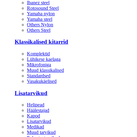
Ibanez steel
Rotosound Steel
Yamaha nylon
Yamaha steel
Others Nylon
Others Steel
Klassikalised kitarrid
Komplektid
Lühikese kaelaga
Mikrofoniga
Muud klassikalised
Standardsed
Vasakukäelised
Lisatarvikud
Helipead
Häälestajad
Kapod
Lisatarvikud
Medikad
Muud tarvikud