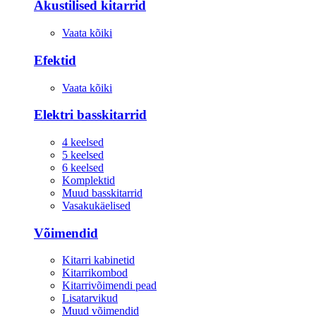
Akustilised kitarrid
Vaata kõiki
Efektid
Vaata kõiki
Elektri basskitarrid
4 keelsed
5 keelsed
6 keelsed
Komplektid
Muud basskitarrid
Vasakukäelised
Võimendid
Kitarri kabinetid
Kitarrikombod
Kitarrivõimendi pead
Lisatarvikud
Muud võimendid