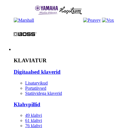
Instrument
KLAVIATUR
Digitaalsed klaverid
Lisatarvikud
Portatiivsed
Statiividega klaverid
Klahvpillid
49 klahvi
61 klahvi
76 klahvi