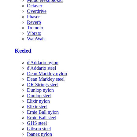
Muud efektiplokid
Octaver
Overdrive
Phaser
Reverb
Tremolo
Vibrato
WahWah
Keeled
d'Addario nylon
d'Addario steel
Dean Markley nylon
Dean Markley steel
DR Strings steel
Dunlop nylon
Dunlop steel
Elixir nylon
Elixir steel
Ernie Ball nylon
Ernie Ball steel
GHS steel
Gibson steel
Ibanez nylon