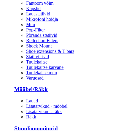
Fantoom võim
Kapslid
Lauastatiivid
Mikrofoni hoidja
Muu
Pop-Filter
Põranda statiivid
Reflection Filters
Shock Mount
Shoe extensions & T-bars
Statiivi lisad
Tuulekaitse
Tuulekaitse karvane
Tuulekaitse muu
Varuosad
Mööbel/Räkk
Lauad
Lisatarvikud - mööbel
Lisatarvikud - räkk
Räkk
Stuudiomonitorid