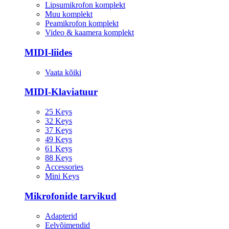
Lipsumikrofon komplekt
Muu komplekt
Peamikrofon komplekt
Video & kaamera komplekt
MIDI-liides
Vaata kõiki
MIDI-Klaviatuur
25 Keys
32 Keys
37 Keys
49 Keys
61 Keys
88 Keys
Accessories
Mini Keys
Mikrofonide tarvikud
Adapterid
Eelvõimendid