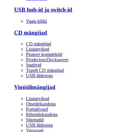
USB hub-id ja switch-id
Vaata kõiki
CD mängijad
CD mängijad
Lisatarvikud
Pioneer komplektid
Prodectors/Decksavers
Statiivid
Topelt CD mängijad
USB liidesega
Vinüülimängijad
Lisatarvikud
Otseülekandega
Portatiivsed
Rihmülekandega
Slipmatid
USB liidesega
Varuosad