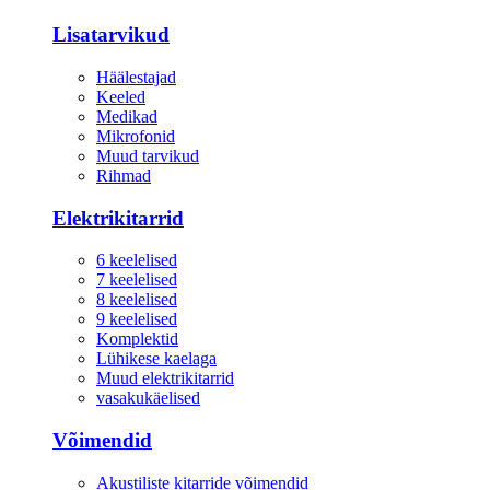
Lisatarvikud
Häälestajad
Keeled
Medikad
Mikrofonid
Muud tarvikud
Rihmad
Elektrikitarrid
6 keelelised
7 keelelised
8 keelelised
9 keelelised
Komplektid
Lühikese kaelaga
Muud elektrikitarrid
vasakukäelised
Võimendid
Akustiliste kitarride võimendid