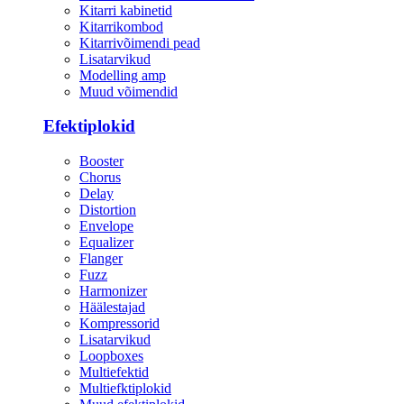
Kitarri kabinetid
Kitarrikombod
Kitarrivõimendi pead
Lisatarvikud
Modelling amp
Muud võimendid
Efektiplokid
Booster
Chorus
Delay
Distortion
Envelope
Equalizer
Flanger
Fuzz
Harmonizer
Häälestajad
Kompressorid
Lisatarvikud
Loopboxes
Multiefektid
Multiefktiplokid