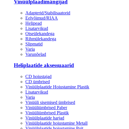
Vinüülplaadimängijad
Adapterid/Stabilisaatorid
Eelvõimud/RIAA
Helipead
Lisatarvikud
Otseülekandega
Rihmülekandega
Slipmatid
Varia
Varunõelad
Heliplaatide aksessuaarid
CD hoiustajad
CD ümbrised
Vinüülplaatide Hoiustamine Plastik
Lisatarvikud
Varia
Vinüüli sisemised ümbrised
Vinüüliümbrised Paber
Vinüüliümbrised Plastik
Vinüülplaatide harjad
Vinüülplaatide hoiustamine Metall
Vinüülplaatide hoiustamine Puit