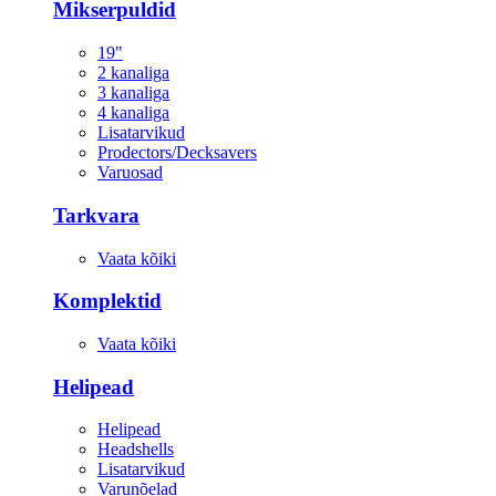
Mikserpuldid
19"
2 kanaliga
3 kanaliga
4 kanaliga
Lisatarvikud
Prodectors/Decksavers
Varuosad
Tarkvara
Vaata kõiki
Komplektid
Vaata kõiki
Helipead
Helipead
Headshells
Lisatarvikud
Varunõelad