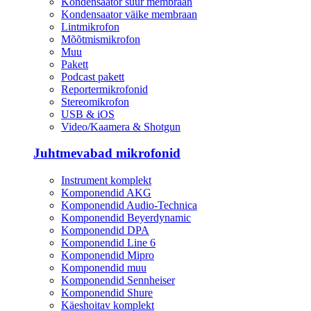
Kondensaator suur membraan
Kondensaator väike membraan
Lintmikrofon
Mõõtmismikrofon
Muu
Pakett
Podcast pakett
Reportermikrofonid
Stereomikrofon
USB & iOS
Video/Kaamera & Shotgun
Juhtmevabad mikrofonid
Instrument komplekt
Komponendid AKG
Komponendid Audio-Technica
Komponendid Beyerdynamic
Komponendid DPA
Komponendid Line 6
Komponendid Mipro
Komponendid muu
Komponendid Sennheiser
Komponendid Shure
Käeshoitav komplekt