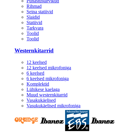
Puhastustarvikud
Rihmad
Seina statiivid
Slaidid
Statiivid
Tarkvara
Toolid
Toolid
Westernkitarrid
12 keelsed
12 keelsed mikrofoniga
6 keelsed
6 keelsed mikrofoniga
Komplektid
Lühikese kaelaga
Muud westernkitarrid
Vasakukäelised
Vasukukäelised mikrofoniga