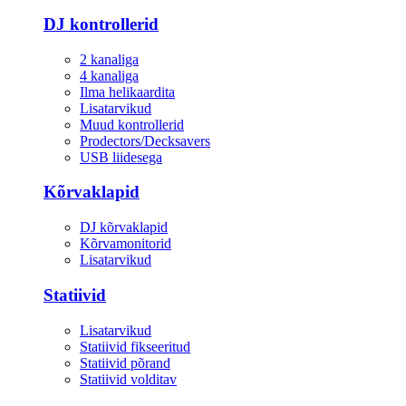
DJ kontrollerid
2 kanaliga
4 kanaliga
Ilma helikaardita
Lisatarvikud
Muud kontrollerid
Prodectors/Decksavers
USB liidesega
Kõrvaklapid
DJ kõrvaklapid
Kõrvamonitorid
Lisatarvikud
Statiivid
Lisatarvikud
Statiivid fikseeritud
Statiivid põrand
Statiivid volditav