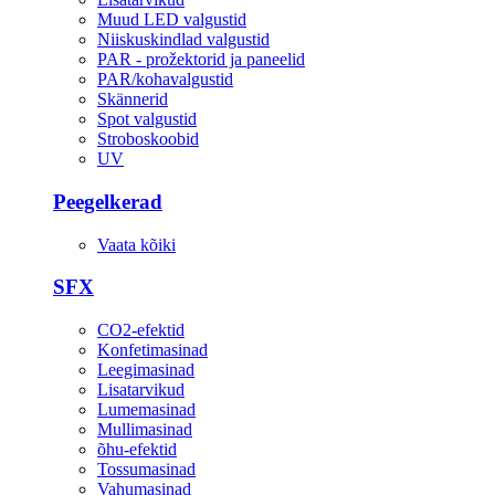
Muud LED valgustid
Niiskuskindlad valgustid
PAR - prožektorid ja paneelid
PAR/kohavalgustid
Skännerid
Spot valgustid
Stroboskoobid
UV
Peegelkerad
Vaata kõiki
SFX
CO2-efektid
Konfetimasinad
Leegimasinad
Lisatarvikud
Lumemasinad
Mullimasinad
õhu-efektid
Tossumasinad
Vahumasinad