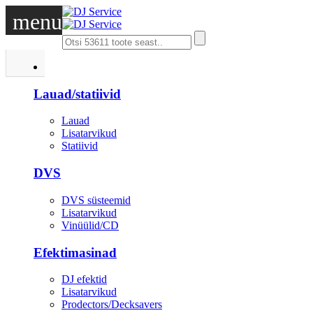
menu
DJ
Lauad/statiivid
Lauad
Lisatarvikud
Statiivid
DVS
DVS süsteemid
Lisatarvikud
Vinüülid/CD
Efektimasinad
DJ efektid
Lisatarvikud
Prodectors/Decksavers