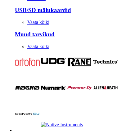
USB/SD mälukaardid
Vaata kõiki
Muud tarvikud
Vaata kõiki
Stuudio