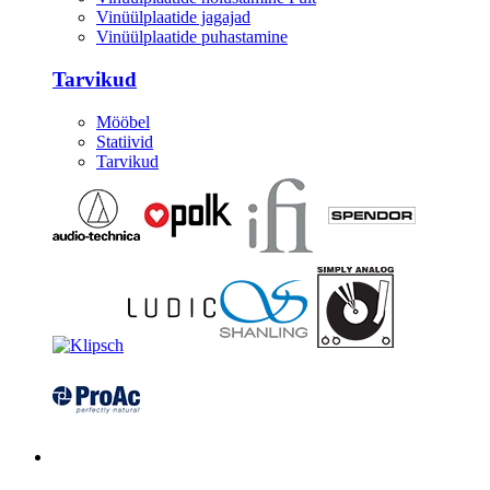
Vinüülplaatide jagajad
Vinüülplaatide puhastamine
Tarvikud
Mööbel
Statiivid
Tarvikud
Kitarrid/Bass