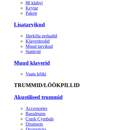
88 klahvi
Keytar
Pakett
Lisatarvikud
Järekõla pedaalid
Klaveritoolid
Muud tarvikud
Statiivid
Muud klaverid
Vaata kõiki
TRUMMID/LÖÖKPILLID
Akustilised trummid
Accessories
Bassdrums
Crash Cymbals
Drumsets
Drumsticks