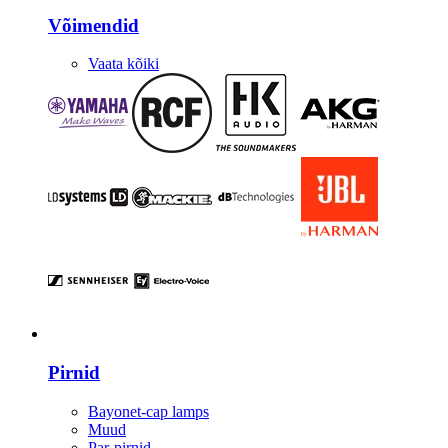
Võimendid
Vaata kõiki
Valgustus
Pirnid
Bayonet-cap lamps
Muud
Par-pirnid