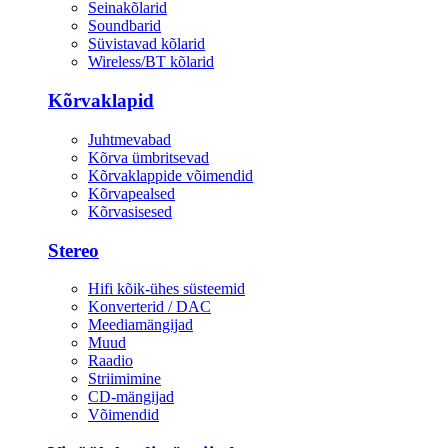
Seinakõlarid
Soundbarid
Süvistavad kõlarid
Wireless/BT kõlarid
Kõrvaklapid
Juhtmevabad
Kõrva ümbritsevad
Kõrvaklappide võimendid
Kõrvapealsed
Kõrvasisesed
Stereo
Hifi kõik-ühes süsteemid
Konverterid / DAC
Meediamängijad
Muud
Raadio
Striimimine
CD-mängijad
Võimendid