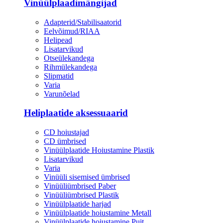
Vinüülplaadimängijad
Adapterid/Stabilisaatorid
Eelvõimud/RIAA
Helipead
Lisatarvikud
Otseülekandega
Rihmülekandega
Slipmatid
Varia
Varunõelad
Heliplaatide aksessuaarid
CD hoiustajad
CD ümbrised
Vinüülplaatide Hoiustamine Plastik
Lisatarvikud
Varia
Vinüüli sisemised ümbrised
Vinüüliümbrised Paber
Vinüüliümbrised Plastik
Vinüülplaatide harjad
Vinüülplaatide hoiustamine Metall
Vinüülplaatide hoiustamine Puit