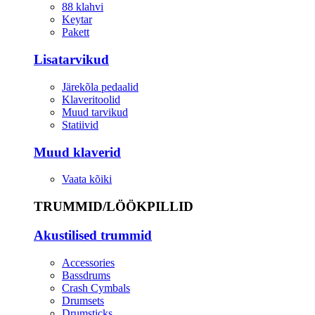
88 klahvi
Keytar
Pakett
Lisatarvikud
Järekõla pedaalid
Klaveritoolid
Muud tarvikud
Statiivid
Muud klaverid
Vaata kõiki
TRUMMID/LÖÖKPILLID
Akustilised trummid
Accessories
Bassdrums
Crash Cymbals
Drumsets
Drumsticks