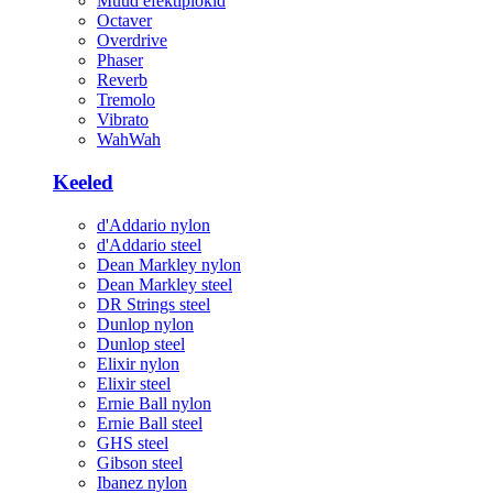
Muud efektiplokid
Octaver
Overdrive
Phaser
Reverb
Tremolo
Vibrato
WahWah
Keeled
d'Addario nylon
d'Addario steel
Dean Markley nylon
Dean Markley steel
DR Strings steel
Dunlop nylon
Dunlop steel
Elixir nylon
Elixir steel
Ernie Ball nylon
Ernie Ball steel
GHS steel
Gibson steel
Ibanez nylon