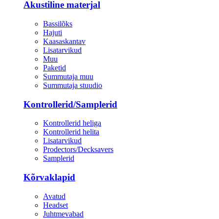
Akustiline materjal
Bassilõks
Hajuti
Kaasaskantav
Lisatarvikud
Muu
Paketid
Summutaja muu
Summutaja stuudio
Kontrollerid/Samplerid
Kontrollerid heliga
Kontrollerid helita
Lisatarvikud
Prodectors/Decksavers
Samplerid
Kõrvaklapid
Avatud
Headset
Juhtmevabad