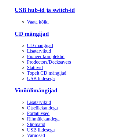
USB hub-id ja switch-id
Vaata kõiki
CD mängijad
CD mängijad
Lisatarvikud
Pioneer komplektid
Prodectors/Decksavers
Statiivid
Topelt CD mängijad
USB liidesega
Vinüülimängijad
Lisatarvikud
Otseülekandega
Portatiivsed
Rihmülekandega
Slipmatid
USB liidesega
Varuosad