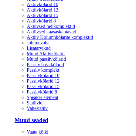
Aktiivkõlarid 10
Aktiivkõlarid 12
Aktiivkõlarid 15
Aktiivkõlarid 8
Aktiivsed helikomplektid
Aktiivsed kaasaskantavad
Aktiiv Kolumnkõlarite komplektid
Juhtmevaba
Lisatarvikud
Muud Aktiivkõlarid
Muud passiivkõlarid
Passiiv bassikõlarid
Passiiv komplekt
Passiivkõlarid 10
Passiivkõlarid 12
Passiivkõlarid 15
Passiivkõlarid 8
Speaker element
Statiivid
Vahestatiiv
Muud seaded
Vaata kõiki