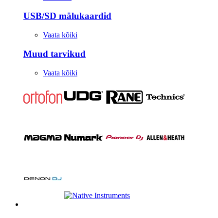
USB/SD mälukaardid
Vaata kõiki
Muud tarvikud
Vaata kõiki
Stuudio