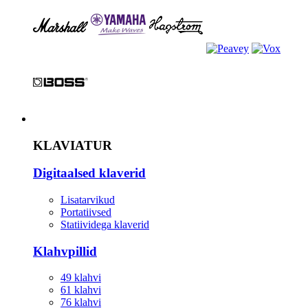
Instrument
KLAVIATUR
Digitaalsed klaverid
Lisatarvikud
Portatiivsed
Statiividega klaverid
Klahvpillid
49 klahvi
61 klahvi
76 klahvi