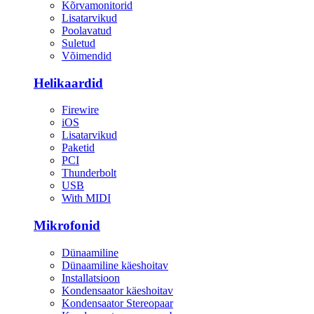
Kõrvamonitorid
Lisatarvikud
Poolavatud
Suletud
Võimendid
Helikaardid
Firewire
iOS
Lisatarvikud
Paketid
PCI
Thunderbolt
USB
With MIDI
Mikrofonid
Dünaamiline
Dünaamiline käeshoitav
Installatsioon
Kondensaator käeshoitav
Kondensaator Stereopaar