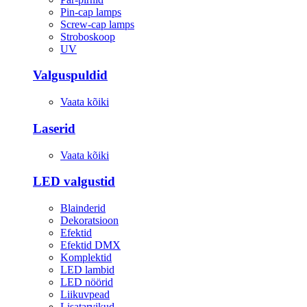
Pin-cap lamps
Screw-cap lamps
Stroboskoop
UV
Valguspuldid
Vaata kõiki
Laserid
Vaata kõiki
LED valgustid
Blainderid
Dekoratsioon
Efektid
Efektid DMX
Komplektid
LED lambid
LED nöörid
Liikuvpead
Lisatarvikud