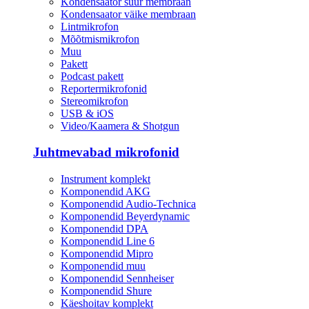
Kondensaator suur membraan
Kondensaator väike membraan
Lintmikrofon
Mõõtmismikrofon
Muu
Pakett
Podcast pakett
Reportermikrofonid
Stereomikrofon
USB & iOS
Video/Kaamera & Shotgun
Juhtmevabad mikrofonid
Instrument komplekt
Komponendid AKG
Komponendid Audio-Technica
Komponendid Beyerdynamic
Komponendid DPA
Komponendid Line 6
Komponendid Mipro
Komponendid muu
Komponendid Sennheiser
Komponendid Shure
Käeshoitav komplekt