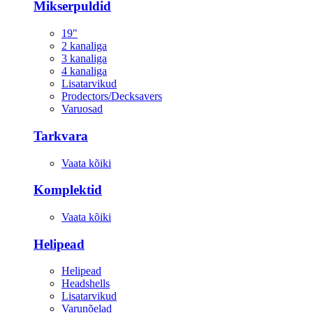
Mikserpuldid
19"
2 kanaliga
3 kanaliga
4 kanaliga
Lisatarvikud
Prodectors/Decksavers
Varuosad
Tarkvara
Vaata kõiki
Komplektid
Vaata kõiki
Helipead
Helipead
Headshells
Lisatarvikud
Varunõelad