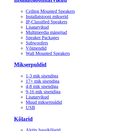
Ceiling Mounted Speakers
Installatsiooni mikserid
IP-Classified Speakers
Lisatarvikud
Multimeedia mängijad
Speaker Packages
Subwoofers
Võimendid
Wall Mounted Speakers
Mikserpuldid
1-3 mik sisendiga
17+ mik sisendiga
4-8 mik sisendiga
9-16 mik sisendiga
Lisatarvikud
Muud mikserpuldid
USB
Kõlarid
Aktiiv bassikõlarid