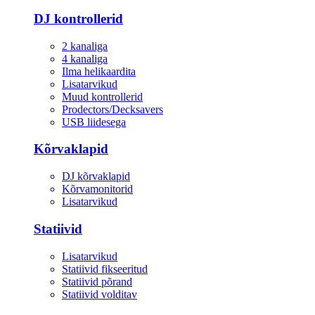
DJ kontrollerid
2 kanaliga
4 kanaliga
Ilma helikaardita
Lisatarvikud
Muud kontrollerid
Prodectors/Decksavers
USB liidesega
Kõrvaklapid
DJ kõrvaklapid
Kõrvamonitorid
Lisatarvikud
Statiivid
Lisatarvikud
Statiivid fikseeritud
Statiivid põrand
Statiivid volditav