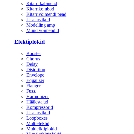
Kitarri kabinetid
Kitarrikombod
Kitarrivõimendi pead
Lisatarvikud
Modelling amp
Muud võimendid
Efektiplokid
Booster
Chorus
Delay
Distortion
Envelope
Equalizer
Flanger
Fuzz
Harmonizer
Häälestajad
Kompressorid
Lisatarvikud
Loopboxes
Multiefektid
Multiefktiplokid