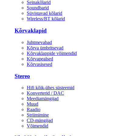
Seinakõlarid
Soundbarid
Süvistavad kõlarid
Wireless/BT kõlarid
Kõrvaklapid
Juhtmevabad
Kõrva ümbritsevad
Kõrvaklappide võimendid
Kõrvapealsed
Kõrvasisesed
Stereo
Hifi kõik-ühes süsteemid
Konverterid / DAC
Meediamängijad
Muud
Raadio
Striimimine
CD-mängijad
Võimendid