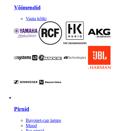
Võimendid
Vaata kõiki
Valgustus
Pirnid
Bayonet-cap lamps
Muud
Par-pirnid