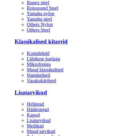
Ibanez steel
Rotosound Steel
Yamaha nylon
Yamaha steel
Others Nylon
Others Steel
Klassikalised kitarrid
Komplektid
Lühikese kaelaga
Mikrofoniga
Muud klassikalised
Standardsed
Vasakukäelised
Lisatarvikud
Helipead
Häälestajad
Kapod
Lisatarvikud
Medikad
Muud tarvikud