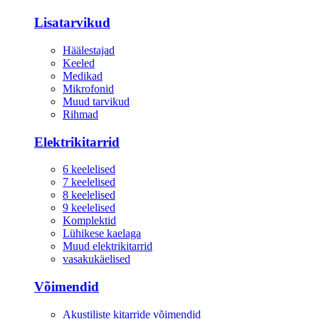
Lisatarvikud
Häälestajad
Keeled
Medikad
Mikrofonid
Muud tarvikud
Rihmad
Elektrikitarrid
6 keelelised
7 keelelised
8 keelelised
9 keelelised
Komplektid
Lühikese kaelaga
Muud elektrikitarrid
vasakukäelised
Võimendid
Akustiliste kitarride võimendid