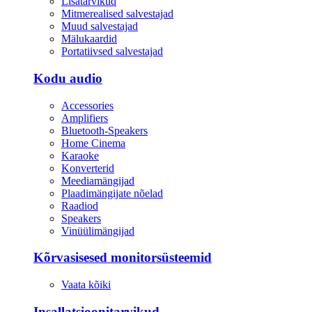
Lisatarvikud
Mitmerealised salvestajad
Muud salvestajad
Mälukaardid
Portatiivsed salvestajad
Kodu audio
Accessories
Amplifiers
Bluetooth-Speakers
Home Cinema
Karaoke
Konverterid
Meediamängijad
Plaadimängijate nõelad
Raadiod
Speakers
Vinüülimängijad
Kõrvasisesed monitorsüsteemid
Vaata kõiki
Insallatsioonitarvikud