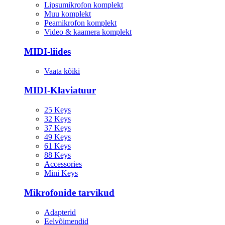
Lipsumikrofon komplekt
Muu komplekt
Peamikrofon komplekt
Video & kaamera komplekt
MIDI-liides
Vaata kõiki
MIDI-Klaviatuur
25 Keys
32 Keys
37 Keys
49 Keys
61 Keys
88 Keys
Accessories
Mini Keys
Mikrofonide tarvikud
Adapterid
Eelvõimendid