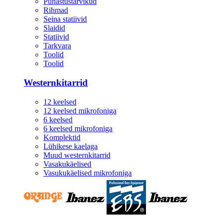
Puhastustarvikud
Rihmad
Seina statiivid
Slaidid
Statiivid
Tarkvara
Toolid
Toolid
Westernkitarrid
12 keelsed
12 keelsed mikrofoniga
6 keelsed
6 keelsed mikrofoniga
Komplektid
Lühikese kaelaga
Muud westernkitarrid
Vasakukäelised
Vasukukäelised mikrofoniga