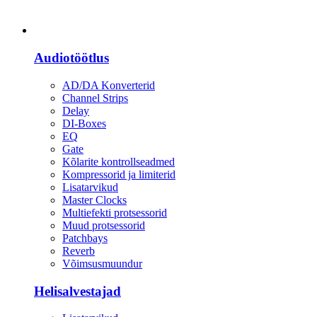
Heli
Audiotöötlus
AD/DA Konverterid
Channel Strips
Delay
DI-Boxes
EQ
Gate
Kõlarite kontrollseadmed
Kompressorid ja limiterid
Lisatarvikud
Master Clocks
Multiefekti protsessorid
Muud protsessorid
Patchbays
Reverb
Võimsusmuundur
Helisalvestajad