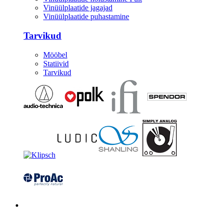
Vinüülplaatide jagajad
Vinüülplaatide puhastamine
Tarvikud
Mööbel
Statiivid
Tarvikud
Kitarrid/Bass