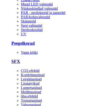
Muud LED valgustid
Niiskuskindlad valgustid
PAR - prožektorid ja paneelid
PAR/kohavalgustid
Skännerid
Spot valgustid
Stroboskoobid
UV
Peegelkerad
Vaata kõiki
SFX
CO2-efektid
Konfetimasinad
Leegimasinad
Lisatarvikud
Lumemasinad
Mullimasinad
õhu-efektid
Tossumasinad
Vahumasinad