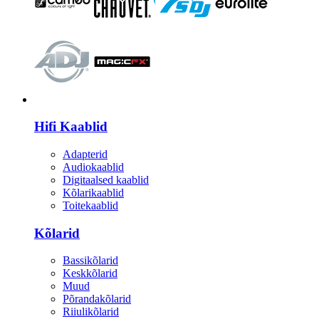
HI-FI
Hifi Kaablid
Adapterid
Audiokaablid
Digitaalsed kaablid
Kõlarikaablid
Toitekaablid
Kõlarid
Bassikõlarid
Keskkõlarid
Muud
Põrandakõlarid
Riiulikõlarid