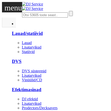
menu
DJ
Lauad/statiivid
Lauad
Lisatarvikud
Statiivid
DVS
DVS süsteemid
Lisatarvikud
Vinüülid/CD
Efektimasinad
DJ efektid
Lisatarvikud
Prodectors/Decksavers