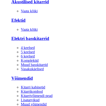
Akustilised kitarrid
Vaata kõiki
Efektid
Vaata kõiki
Elektri basskitarrid
4 keelsed
5 keelsed
6 keelsed
Komplektid
Muud basskitarrid
Vasakukäelised
Võimendid
Kitarri kabinetid
Kitarrikombod
Kitarrivõimendi pead
Lisatarvikud
Muud võimendid