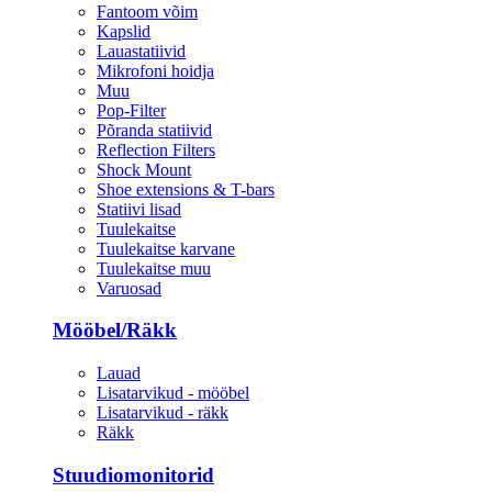
Fantoom võim
Kapslid
Lauastatiivid
Mikrofoni hoidja
Muu
Pop-Filter
Põranda statiivid
Reflection Filters
Shock Mount
Shoe extensions & T-bars
Statiivi lisad
Tuulekaitse
Tuulekaitse karvane
Tuulekaitse muu
Varuosad
Mööbel/Räkk
Lauad
Lisatarvikud - mööbel
Lisatarvikud - räkk
Räkk
Stuudiomonitorid