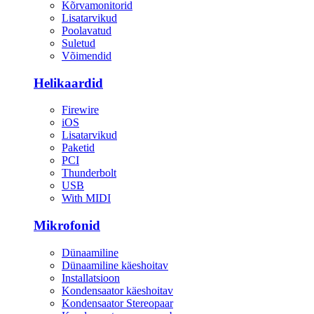
Kõrvamonitorid
Lisatarvikud
Poolavatud
Suletud
Võimendid
Helikaardid
Firewire
iOS
Lisatarvikud
Paketid
PCI
Thunderbolt
USB
With MIDI
Mikrofonid
Dünaamiline
Dünaamiline käeshoitav
Installatsioon
Kondensaator käeshoitav
Kondensaator Stereopaar