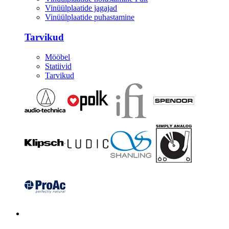
Vinüülplaatide jagajad
Vinüülplaatide puhastamine
Tarvikud
Mööbel
Statiivid
Tarvikud
Kitarrid/Bass