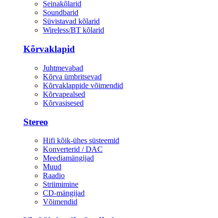
Seinakõlarid
Soundbarid
Süvistavad kõlarid
Wireless/BT kõlarid
Kõrvaklapid
Juhtmevabad
Kõrva ümbritsevad
Kõrvaklappide võimendid
Kõrvapealsed
Kõrvasisesed
Stereo
Hifi kõik-ühes süsteemid
Konverterid / DAC
Meediamängijad
Muud
Raadio
Striimimine
CD-mängijad
Võimendid