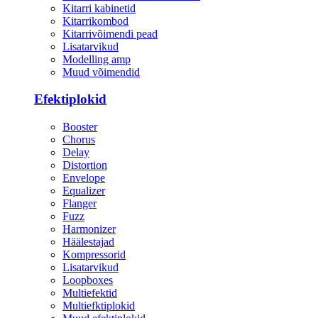
Kitarri kabinetid
Kitarrikombod
Kitarrivõimendi pead
Lisatarvikud
Modelling amp
Muud võimendid
Efektiplokid
Booster
Chorus
Delay
Distortion
Envelope
Equalizer
Flanger
Fuzz
Harmonizer
Häälestajad
Kompressorid
Lisatarvikud
Loopboxes
Multiefektid
Multiefktiplokid