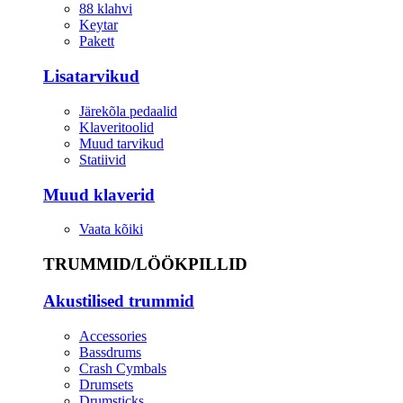
88 klahvi
Keytar
Pakett
Lisatarvikud
Järekõla pedaalid
Klaveritoolid
Muud tarvikud
Statiivid
Muud klaverid
Vaata kõiki
TRUMMID/LÖÖKPILLID
Akustilised trummid
Accessories
Bassdrums
Crash Cymbals
Drumsets
Drumsticks