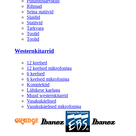
Puhastustarvikud
Rihmad
Seina statiivid
Slaidid
Statiivid
Tarkvara
Toolid
Toolid
Westernkitarrid
12 keelsed
12 keelsed mikrofoniga
6 keelsed
6 keelsed mikrofoniga
Komplektid
Lühikese kaelaga
Muud westernkitarrid
Vasakukäelised
Vasukukäelised mikrofoniga