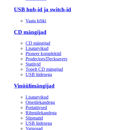
USB hub-id ja switch-id
Vaata kõiki
CD mängijad
CD mängijad
Lisatarvikud
Pioneer komplektid
Prodectors/Decksavers
Statiivid
Topelt CD mängijad
USB liidesega
Vinüülimängijad
Lisatarvikud
Otseülekandega
Portatiivsed
Rihmülekandega
Slipmatid
USB liidesega
Varuosad