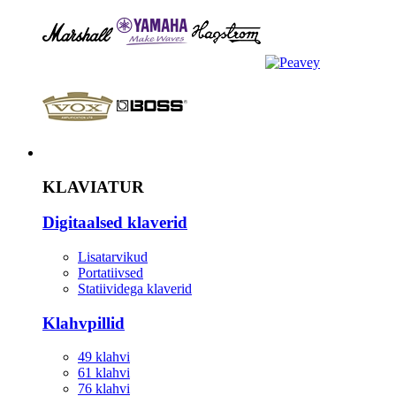
Instrument
KLAVIATUR
Digitaalsed klaverid
Lisatarvikud
Portatiivsed
Statiividega klaverid
Klahvpillid
49 klahvi
61 klahvi
76 klahvi