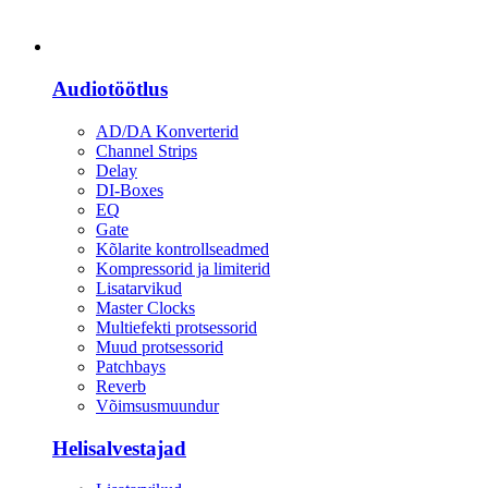
Heli
Audiotöötlus
AD/DA Konverterid
Channel Strips
Delay
DI-Boxes
EQ
Gate
Kõlarite kontrollseadmed
Kompressorid ja limiterid
Lisatarvikud
Master Clocks
Multiefekti protsessorid
Muud protsessorid
Patchbays
Reverb
Võimsusmuundur
Helisalvestajad