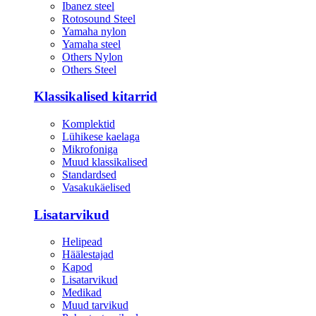
Ibanez steel
Rotosound Steel
Yamaha nylon
Yamaha steel
Others Nylon
Others Steel
Klassikalised kitarrid
Komplektid
Lühikese kaelaga
Mikrofoniga
Muud klassikalised
Standardsed
Vasakukäelised
Lisatarvikud
Helipead
Häälestajad
Kapod
Lisatarvikud
Medikad
Muud tarvikud