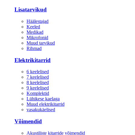
Lisatarvikud
Häälestajad
Keeled
Medikad
Mikrofonid
Muud tarvikud
Rihmad
Elektrikitarrid
6 keelelised
7 keelelised
8 keelelised
9 keelelised
Komplektid
Lühikese kaelaga
Muud elektrikitarrid
vasakukäelised
Võimendid
Akustiliste kitarride võimendid