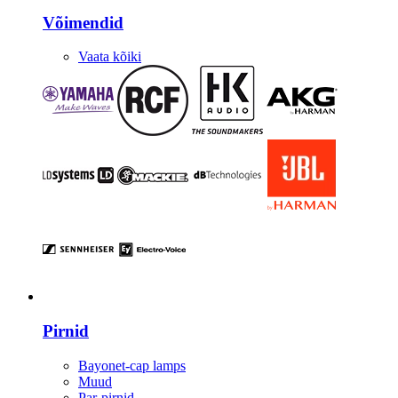
Võimendid
Vaata kõiki
Valgustus
Pirnid
Bayonet-cap lamps
Muud
Par-pirnid