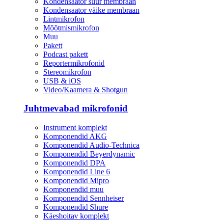
Kondensaator suur membraan
Kondensaator väike membraan
Lintmikrofon
Mõõtmismikrofon
Muu
Pakett
Podcast pakett
Reportermikrofonid
Stereomikrofon
USB & iOS
Video/Kaamera & Shotgun
Juhtmevabad mikrofonid
Instrument komplekt
Komponendid AKG
Komponendid Audio-Technica
Komponendid Beyerdynamic
Komponendid DPA
Komponendid Line 6
Komponendid Mipro
Komponendid muu
Komponendid Sennheiser
Komponendid Shure
Käeshoitav komplekt