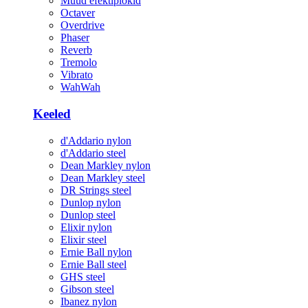
Muud efektiplokid
Octaver
Overdrive
Phaser
Reverb
Tremolo
Vibrato
WahWah
Keeled
d'Addario nylon
d'Addario steel
Dean Markley nylon
Dean Markley steel
DR Strings steel
Dunlop nylon
Dunlop steel
Elixir nylon
Elixir steel
Ernie Ball nylon
Ernie Ball steel
GHS steel
Gibson steel
Ibanez nylon