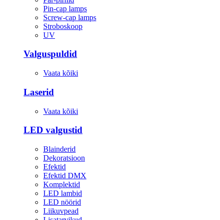
Pin-cap lamps
Screw-cap lamps
Stroboskoop
UV
Valguspuldid
Vaata kõiki
Laserid
Vaata kõiki
LED valgustid
Blainderid
Dekoratsioon
Efektid
Efektid DMX
Komplektid
LED lambid
LED nöörid
Liikuvpead
Lisatarvikud