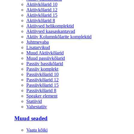
Aktiivkõlarid 10
Aktiivkõlarid 12
Aktiivkõlarid 15
Aktiivkõlarid 8
Aktiivsed helikomplektid
Aktiivsed kaasaskantavad
Aktiiv Kolumnkõlarite komplektid
Juhtmevaba
Lisatarvikud
Muud Aktiivkõlarid
Muud passiivkõlarid
Passiiv bassikõlarid
Passiiv komplekt
Passiivkõlarid 10
Passiivkõlarid 12
Passiivkõlarid 15
Passiivkõlarid 8
Speaker element
Statiivid
Vahestatiiv
Muud seaded
Vaata kõiki