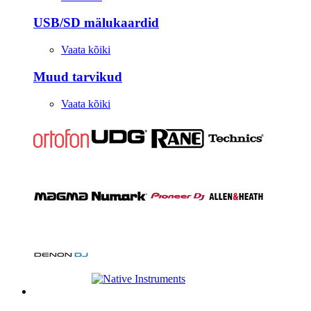
USB/SD mälukaardid
Vaata kõiki
Muud tarvikud
Vaata kõiki
Stuudio