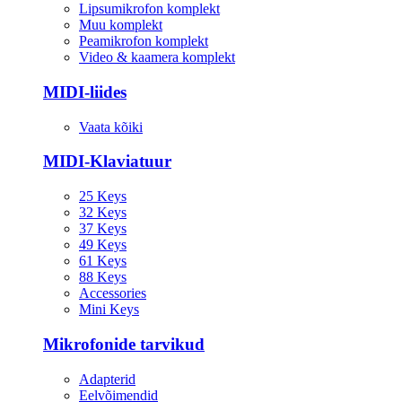
Lipsumikrofon komplekt
Muu komplekt
Peamikrofon komplekt
Video & kaamera komplekt
MIDI-liides
Vaata kõiki
MIDI-Klaviatuur
25 Keys
32 Keys
37 Keys
49 Keys
61 Keys
88 Keys
Accessories
Mini Keys
Mikrofonide tarvikud
Adapterid
Eelvõimendid