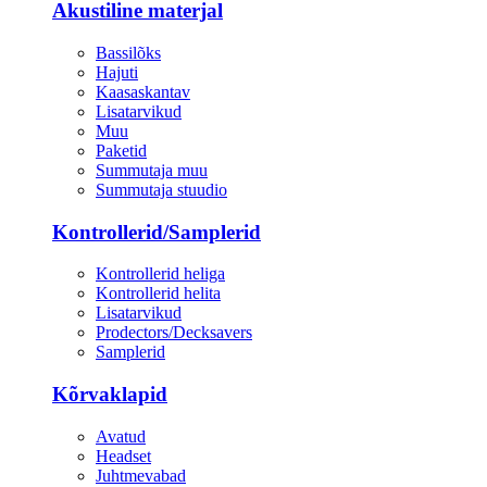
Akustiline materjal
Bassilõks
Hajuti
Kaasaskantav
Lisatarvikud
Muu
Paketid
Summutaja muu
Summutaja stuudio
Kontrollerid/Samplerid
Kontrollerid heliga
Kontrollerid helita
Lisatarvikud
Prodectors/Decksavers
Samplerid
Kõrvaklapid
Avatud
Headset
Juhtmevabad