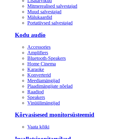
Lisatarvikud
Mitmerealised salvestajad
Muud salvestajad
Mälukaardid
Portatiivsed salvestajad
Kodu audio
Accessories
Amplifiers
Bluetooth-Speakers
Home Cinema
Karaoke
Konverterid
Meediamängijad
Plaadimängijate nõelad
Raadiod
Speakers
Vinüülimängijad
Kõrvasisesed monitorsüsteemid
Vaata kõiki
Insallatsioonitarvikud