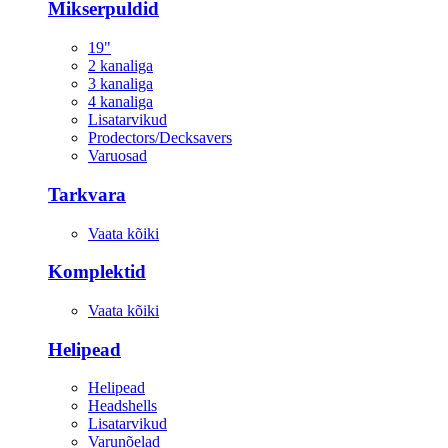
Mikserpuldid
19"
2 kanaliga
3 kanaliga
4 kanaliga
Lisatarvikud
Prodectors/Decksavers
Varuosad
Tarkvara
Vaata kõiki
Komplektid
Vaata kõiki
Helipead
Helipead
Headshells
Lisatarvikud
Varunõelad