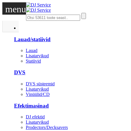
menu
DJ
Lauad/statiivid
Lauad
Lisatarvikud
Statiivid
DVS
DVS süsteemid
Lisatarvikud
Vinüülid/CD
Efektimasinad
DJ efektid
Lisatarvikud
Prodectors/Decksavers