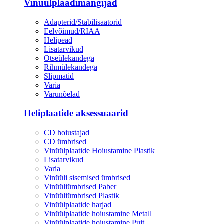
Vinüülplaadimängijad
Adapterid/Stabilisaatorid
Eelvõimud/RIAA
Helipead
Lisatarvikud
Otseülekandega
Rihmülekandega
Slipmatid
Varia
Varunõelad
Heliplaatide aksessuaarid
CD hoiustajad
CD ümbrised
Vinüülplaatide Hoiustamine Plastik
Lisatarvikud
Varia
Vinüüli sisemised ümbrised
Vinüüliümbrised Paber
Vinüüliümbrised Plastik
Vinüülplaatide harjad
Vinüülplaatide hoiustamine Metall
Vinüülplaatide hoiustamine Puit