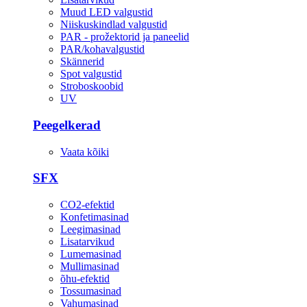
Muud LED valgustid
Niiskuskindlad valgustid
PAR - prožektorid ja paneelid
PAR/kohavalgustid
Skännerid
Spot valgustid
Stroboskoobid
UV
Peegelkerad
Vaata kõiki
SFX
CO2-efektid
Konfetimasinad
Leegimasinad
Lisatarvikud
Lumemasinad
Mullimasinad
õhu-efektid
Tossumasinad
Vahumasinad