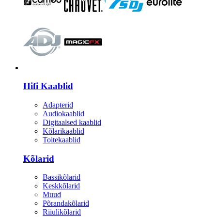
HI-FI
Hifi Kaablid
Adapterid
Audiokaablid
Digitaalsed kaablid
Kõlarikaablid
Toitekaablid
Kõlarid
Bassikõlarid
Keskkõlarid
Muud
Põrandakõlarid
Riiulikõlarid