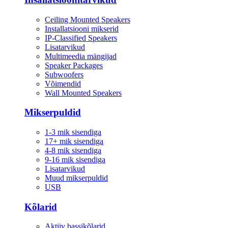
Ceiling Mounted Speakers
Installatsiooni mikserid
IP-Classified Speakers
Lisatarvikud
Multimeedia mängijad
Speaker Packages
Subwoofers
Võimendid
Wall Mounted Speakers
Mikserpuldid
1-3 mik sisendiga
17+ mik sisendiga
4-8 mik sisendiga
9-16 mik sisendiga
Lisatarvikud
Muud mikserpuldid
USB
Kõlarid
Aktiiv bassikõlarid