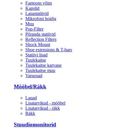
Fantoom võim
Kapslid
Lauastatiivid
Mikrofoni hoidja
Muu
Pop-Filter
Põranda statiivid
Reflection Filters
Shock Mount
Shoe extensions & T-bars
Statiivi lisad
Tuulekaitse
Tuulekaitse karvane
Tuulekaitse muu
Varuosad
Mööbel/Räkk
Lauad
Lisatarvikud - mööbel
Lisatarvikud - räkk
Räkk
Stuudiomonitorid