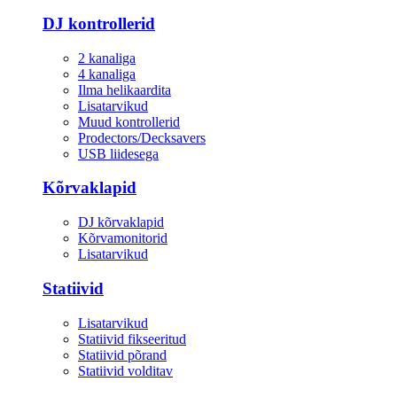
DJ kontrollerid
2 kanaliga
4 kanaliga
Ilma helikaardita
Lisatarvikud
Muud kontrollerid
Prodectors/Decksavers
USB liidesega
Kõrvaklapid
DJ kõrvaklapid
Kõrvamonitorid
Lisatarvikud
Statiivid
Lisatarvikud
Statiivid fikseeritud
Statiivid põrand
Statiivid volditav