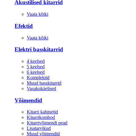
Akustilised kitarrid
Vaata kõiki
Efektid
Vaata kõiki
Elektri basskitarrid
4 keelsed
5 keelsed
6 keelsed
Komplektid
Muud basskitarrid
Vasakukäelised
Võimendid
Kitarri kabinetid
Kitarrikombod
Kitarrivõimendi pead
Lisatarvikud
Muud võimendid