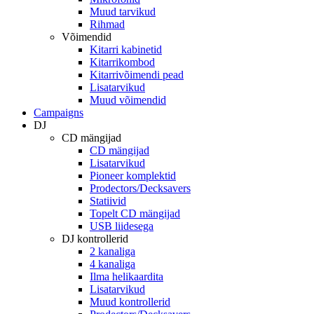
Muud tarvikud
Rihmad
Võimendid
Kitarri kabinetid
Kitarrikombod
Kitarrivõimendi pead
Lisatarvikud
Muud võimendid
Campaigns
DJ
CD mängijad
CD mängijad
Lisatarvikud
Pioneer komplektid
Prodectors/Decksavers
Statiivid
Topelt CD mängijad
USB liidesega
DJ kontrollerid
2 kanaliga
4 kanaliga
Ilma helikaardita
Lisatarvikud
Muud kontrollerid