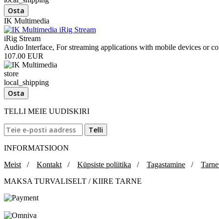
IK Multimedia
iRig Stream
Audio Interface, For streaming applications with mobile devices or c
107.00 EUR
store
local_shipping
TELLI MEIE UUDISKIRI
INFORMATSIOON
Meist
/
Kontakt
/
Küpsiste poliitika
/
Tagastamine
/
Tarne
MAKSA TURVALISELT / KIIRE TARNE