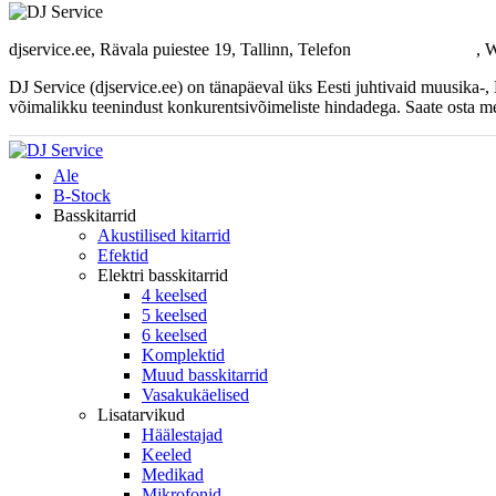
djservice.ee, Rävala puiestee 19, Tallinn, Telefon
+372 537 358 82
, 
DJ Service (djservice.ee) on tänapäeval üks Eesti juhtivaid muusika-
võimalikku teenindust konkurentsivõimeliste hindadega. Saate osta me
Ale
B-Stock
Basskitarrid
Akustilised kitarrid
Efektid
Elektri basskitarrid
4 keelsed
5 keelsed
6 keelsed
Komplektid
Muud basskitarrid
Vasakukäelised
Lisatarvikud
Häälestajad
Keeled
Medikad
Mikrofonid