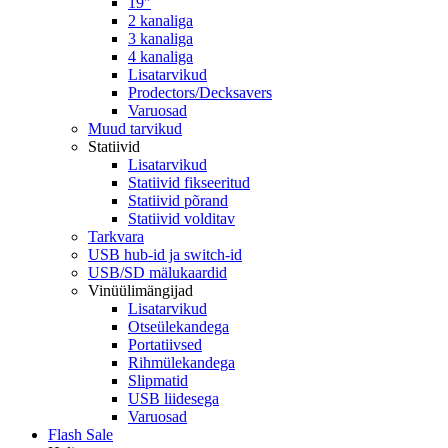
19"
2 kanaliga
3 kanaliga
4 kanaliga
Lisatarvikud
Prodectors/Decksavers
Varuosad
Muud tarvikud
Statiivid
Lisatarvikud
Statiivid fikseeritud
Statiivid põrand
Statiivid volditav
Tarkvara
USB hub-id ja switch-id
USB/SD mälukaardid
Vinüülimängijad
Lisatarvikud
Otseülekandega
Portatiivsed
Rihmülekandega
Slipmatid
USB liidesega
Varuosad
Flash Sale