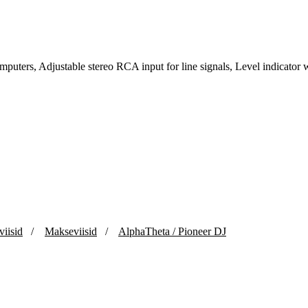
omputers, Adjustable stereo RCA input for line signals, Level indicato
viisid
/
Makseviisid
/
AlphaTheta / Pioneer DJ