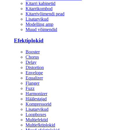
Kitarri kabinetid
Kitarrikombod
Kitarrivõimendi pead
Lisatarvikud
Modelling amp
Muud võimendid
Efektiplokid
Booster
Chorus
Delay
Distortion
Envelope
Equalizer
Flanger
Fuzz
Harmonizer
Häälestajad
Kompressorid
Lisatarvikud
Loopboxes
Multiefektid
Multiefktiplokid