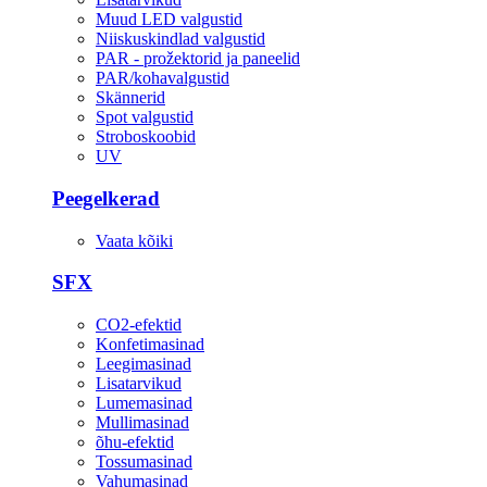
Muud LED valgustid
Niiskuskindlad valgustid
PAR - prožektorid ja paneelid
PAR/kohavalgustid
Skännerid
Spot valgustid
Stroboskoobid
UV
Peegelkerad
Vaata kõiki
SFX
CO2-efektid
Konfetimasinad
Leegimasinad
Lisatarvikud
Lumemasinad
Mullimasinad
õhu-efektid
Tossumasinad
Vahumasinad