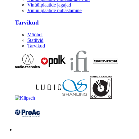
Vinüülplaatide jagajad
Vinüülplaatide puhastamine
Tarvikud
Mööbel
Statiivid
Tarvikud
Kitarrid/Bass