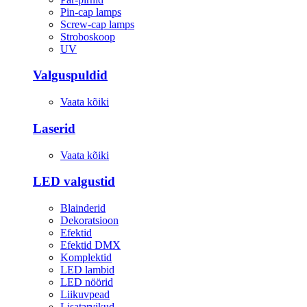
Pin-cap lamps
Screw-cap lamps
Stroboskoop
UV
Valguspuldid
Vaata kõiki
Laserid
Vaata kõiki
LED valgustid
Blainderid
Dekoratsioon
Efektid
Efektid DMX
Komplektid
LED lambid
LED nöörid
Liikuvpead
Lisatarvikud