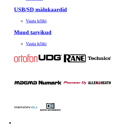
USB/SD mälukaardid
Vaata kõiki
Muud tarvikud
Vaata kõiki
Stuudio