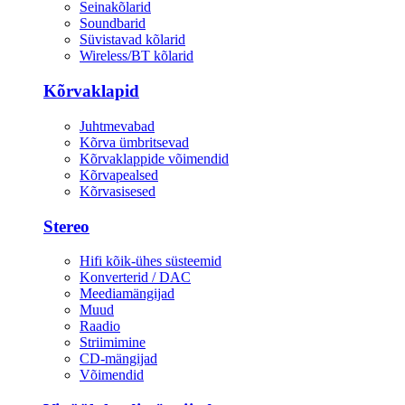
Seinakõlarid
Soundbarid
Süvistavad kõlarid
Wireless/BT kõlarid
Kõrvaklapid
Juhtmevabad
Kõrva ümbritsevad
Kõrvaklappide võimendid
Kõrvapealsed
Kõrvasisesed
Stereo
Hifi kõik-ühes süsteemid
Konverterid / DAC
Meediamängijad
Muud
Raadio
Striimimine
CD-mängijad
Võimendid