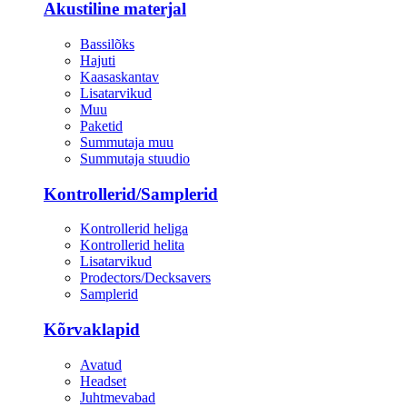
Akustiline materjal
Bassilõks
Hajuti
Kaasaskantav
Lisatarvikud
Muu
Paketid
Summutaja muu
Summutaja stuudio
Kontrollerid/Samplerid
Kontrollerid heliga
Kontrollerid helita
Lisatarvikud
Prodectors/Decksavers
Samplerid
Kõrvaklapid
Avatud
Headset
Juhtmevabad