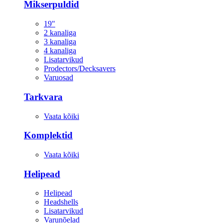
Mikserpuldid
19"
2 kanaliga
3 kanaliga
4 kanaliga
Lisatarvikud
Prodectors/Decksavers
Varuosad
Tarkvara
Vaata kõiki
Komplektid
Vaata kõiki
Helipead
Helipead
Headshells
Lisatarvikud
Varunõelad