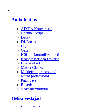
Heli
Audiotöötlus
AD/DA Konverterid
Channel Strips
Delay
DI-Boxes
EQ
Gate
Kõlarite kontrollseadmed
Kompressorid ja limiterid
Lisatarvikud
Master Clocks
Multiefekti protsessorid
Muud protsessorid
Patchbays
Reverb
Võimsusmuundur
Helisalvestajad