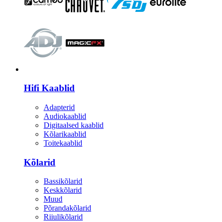
HI-FI
Hifi Kaablid
Adapterid
Audiokaablid
Digitaalsed kaablid
Kõlarikaablid
Toitekaablid
Kõlarid
Bassikõlarid
Keskkõlarid
Muud
Põrandakõlarid
Riiulikõlarid