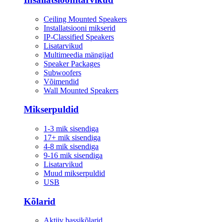
Ceiling Mounted Speakers
Installatsiooni mikserid
IP-Classified Speakers
Lisatarvikud
Multimeedia mängijad
Speaker Packages
Subwoofers
Võimendid
Wall Mounted Speakers
Mikserpuldid
1-3 mik sisendiga
17+ mik sisendiga
4-8 mik sisendiga
9-16 mik sisendiga
Lisatarvikud
Muud mikserpuldid
USB
Kõlarid
Aktiiv bassikõlarid