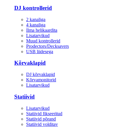
DJ kontrollerid
2 kanaliga
4 kanaliga
Ilma helikaardita
Lisatarvikud
Muud kontrollerid
Prodectors/Decksavers
USB liidesega
Kõrvaklapid
DJ kõrvaklapid
Kõrvamonitorid
Lisatarvikud
Statiivid
Lisatarvikud
Statiivid fikseeritud
Statiivid põrand
Statiivid volditav