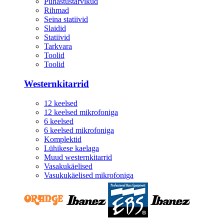
Puhastustarvikud
Rihmad
Seina statiivid
Slaidid
Statiivid
Tarkvara
Toolid
Toolid
Westernkitarrid
12 keelsed
12 keelsed mikrofoniga
6 keelsed
6 keelsed mikrofoniga
Komplektid
Lühikese kaelaga
Muud westernkitarrid
Vasakukäelised
Vasukukäelised mikrofoniga