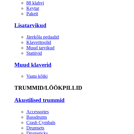
88 klahvi
Keytar
Pakett
Lisatarvikud
Järekõla pedaalid
Klaveritoolid
Muud tarvikud
Statiivid
Muud klaverid
Vaata kõiki
TRUMMID/LÖÖKPILLID
Akustilised trummid
Accessories
Bassdrums
Crash Cymbals
Drumsets
Drumsticks