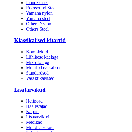
Ibanez steel
Rotosound Steel
Yamaha nylon
Yamaha steel
Others Nylon
Others Steel
Klassikalised kitarrid
Komplektid
Lühikese kaelaga
Mikrofoniga
Muud klassikalised
Standardsed
Vasakukäelised
Lisatarvikud
Helipead
Häälestajad
Kapod
Lisatarvikud
Medikad
Muud tarvikud