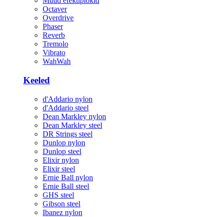
Muud efektiplokid
Octaver
Overdrive
Phaser
Reverb
Tremolo
Vibrato
WahWah
Keeled
d'Addario nylon
d'Addario steel
Dean Markley nylon
Dean Markley steel
DR Strings steel
Dunlop nylon
Dunlop steel
Elixir nylon
Elixir steel
Ernie Ball nylon
Ernie Ball steel
GHS steel
Gibson steel
Ibanez nylon