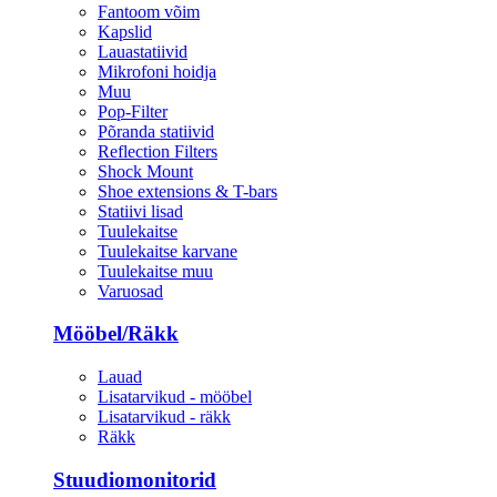
Fantoom võim
Kapslid
Lauastatiivid
Mikrofoni hoidja
Muu
Pop-Filter
Põranda statiivid
Reflection Filters
Shock Mount
Shoe extensions & T-bars
Statiivi lisad
Tuulekaitse
Tuulekaitse karvane
Tuulekaitse muu
Varuosad
Mööbel/Räkk
Lauad
Lisatarvikud - mööbel
Lisatarvikud - räkk
Räkk
Stuudiomonitorid