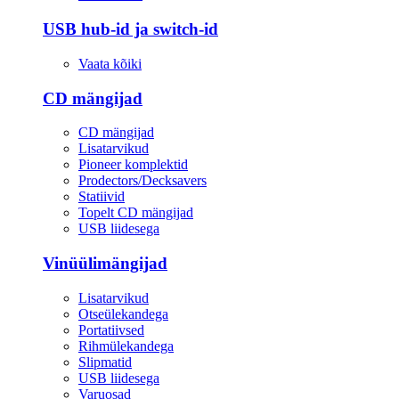
USB hub-id ja switch-id
Vaata kõiki
CD mängijad
CD mängijad
Lisatarvikud
Pioneer komplektid
Prodectors/Decksavers
Statiivid
Topelt CD mängijad
USB liidesega
Vinüülimängijad
Lisatarvikud
Otseülekandega
Portatiivsed
Rihmülekandega
Slipmatid
USB liidesega
Varuosad