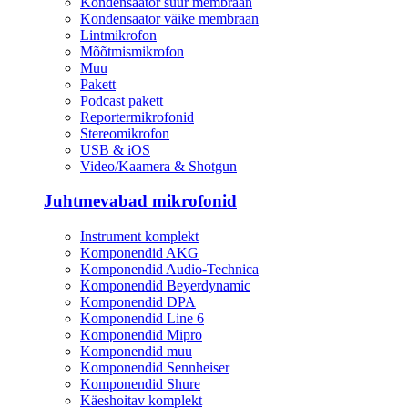
Kondensaator suur membraan
Kondensaator väike membraan
Lintmikrofon
Mõõtmismikrofon
Muu
Pakett
Podcast pakett
Reportermikrofonid
Stereomikrofon
USB & iOS
Video/Kaamera & Shotgun
Juhtmevabad mikrofonid
Instrument komplekt
Komponendid AKG
Komponendid Audio-Technica
Komponendid Beyerdynamic
Komponendid DPA
Komponendid Line 6
Komponendid Mipro
Komponendid muu
Komponendid Sennheiser
Komponendid Shure
Käeshoitav komplekt