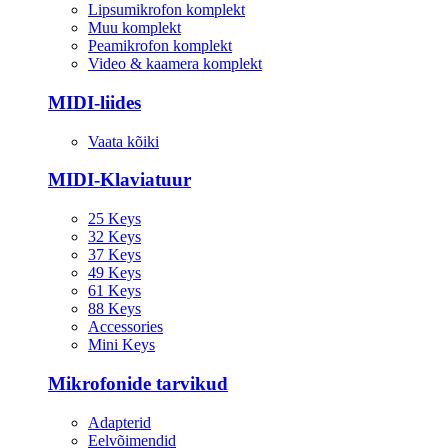
Lipsumikrofon komplekt
Muu komplekt
Peamikrofon komplekt
Video & kaamera komplekt
MIDI-liides
Vaata kõiki
MIDI-Klaviatuur
25 Keys
32 Keys
37 Keys
49 Keys
61 Keys
88 Keys
Accessories
Mini Keys
Mikrofonide tarvikud
Adapterid
Eelvõimendid