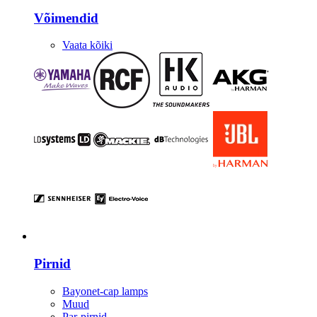
Võimendid
Vaata kõiki
Valgustus
Pirnid
Bayonet-cap lamps
Muud
Par-pirnid