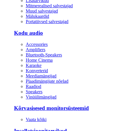
Lisatarvikud
Mitmerealised salvestajad
Muud salvestajad
Mälukaardid
Portatiivsed salvestajad
Kodu audio
Accessories
Amplifiers
Bluetooth-Speakers
Home Cinema
Karaoke
Konverterid
Meediamängijad
Plaadimängijate nõelad
Raadiod
Speakers
Vinüülimängijad
Kõrvasisesed monitorsüsteemid
Vaata kõiki
Insallatsioonitarvikud