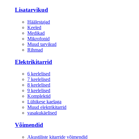
Lisatarvikud
Häälestajad
Keeled
Medikad
Mikrofonid
Muud tarvikud
Rihmad
Elektrikitarrid
6 keelelised
7 keelelised
8 keelelised
9 keelelised
Komplektid
Lühikese kaelaga
Muud elektrikitarrid
vasakukäelised
Võimendid
Akustiliste kitarride võimendid