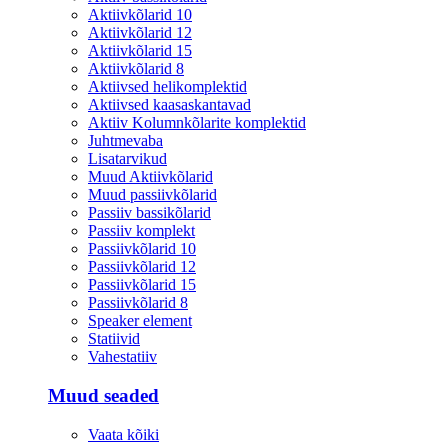
Aktiivkõlarid 10
Aktiivkõlarid 12
Aktiivkõlarid 15
Aktiivkõlarid 8
Aktiivsed helikomplektid
Aktiivsed kaasaskantavad
Aktiiv Kolumnkõlarite komplektid
Juhtmevaba
Lisatarvikud
Muud Aktiivkõlarid
Muud passiivkõlarid
Passiiv bassikõlarid
Passiiv komplekt
Passiivkõlarid 10
Passiivkõlarid 12
Passiivkõlarid 15
Passiivkõlarid 8
Speaker element
Statiivid
Vahestatiiv
Muud seaded
Vaata kõiki