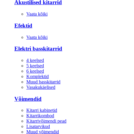
Akustilised kitarrid
Vaata kõiki
Efektid
Vaata kõiki
Elektri basskitarrid
4 keelsed
5 keelsed
6 keelsed
Komplektid
Muud basskitarrid
Vasakukäelised
Võimendid
Kitarri kabinetid
Kitarrikombod
Kitarrivõimendi pead
Lisatarvikud
Muud võimendid