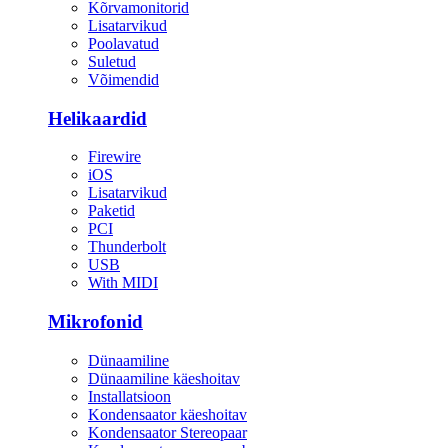
Kõrvamonitorid
Lisatarvikud
Poolavatud
Suletud
Võimendid
Helikaardid
Firewire
iOS
Lisatarvikud
Paketid
PCI
Thunderbolt
USB
With MIDI
Mikrofonid
Dünaamiline
Dünaamiline käeshoitav
Installatsioon
Kondensaator käeshoitav
Kondensaator Stereopaar