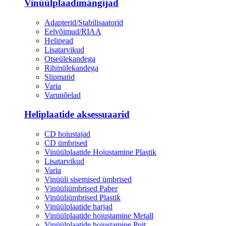
Vinüülplaadimängijad
Adapterid/Stabilisaatorid
Eelvõimud/RIAA
Helipead
Lisatarvikud
Otseülekandega
Rihmülekandega
Slipmatid
Varia
Varunõelad
Heliplaatide aksessuaarid
CD hoiustajad
CD ümbrised
Vinüülplaatide Hoiustamine Plastik
Lisatarvikud
Varia
Vinüüli sisemised ümbrised
Vinüüliümbrised Paber
Vinüüliümbrised Plastik
Vinüülplaatide harjad
Vinüülplaatide hoiustamine Metall
Vinüülplaatide hoiustamine Puit