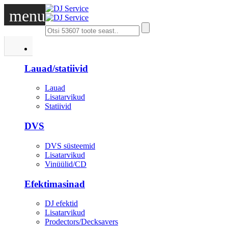
menu
DJ
Lauad/statiivid
Lauad
Lisatarvikud
Statiivid
DVS
DVS süsteemid
Lisatarvikud
Vinüülid/CD
Efektimasinad
DJ efektid
Lisatarvikud
Prodectors/Decksavers