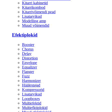
Kitarri kabinetid
Kitarrikombod
Kitarrivõimendi pead
Lisatarvikud
Modelling amp
Muud võimendid
Efektiplokid
Booster
Chorus
Delay
Distortion
Envelope
Equalizer
Flanger
Fuzz
Harmonizer
Häälestajad
Kompressorid
Lisatarvikud
Loopboxes
Multiefektid
Multiefktiplokid