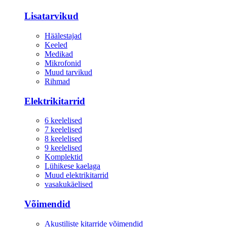
Lisatarvikud
Häälestajad
Keeled
Medikad
Mikrofonid
Muud tarvikud
Rihmad
Elektrikitarrid
6 keelelised
7 keelelised
8 keelelised
9 keelelised
Komplektid
Lühikese kaelaga
Muud elektrikitarrid
vasakukäelised
Võimendid
Akustiliste kitarride võimendid