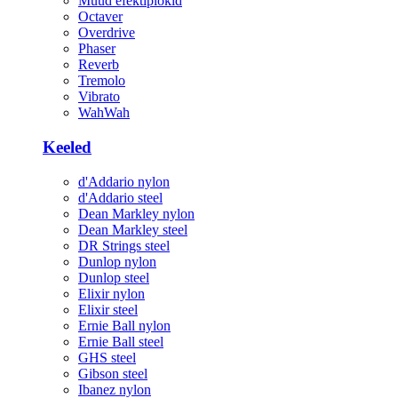
Muud efektiplokid
Octaver
Overdrive
Phaser
Reverb
Tremolo
Vibrato
WahWah
Keeled
d'Addario nylon
d'Addario steel
Dean Markley nylon
Dean Markley steel
DR Strings steel
Dunlop nylon
Dunlop steel
Elixir nylon
Elixir steel
Ernie Ball nylon
Ernie Ball steel
GHS steel
Gibson steel
Ibanez nylon