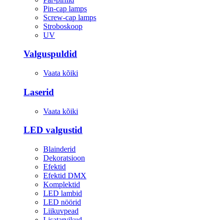
Pin-cap lamps
Screw-cap lamps
Stroboskoop
UV
Valguspuldid
Vaata kõiki
Laserid
Vaata kõiki
LED valgustid
Blainderid
Dekoratsioon
Efektid
Efektid DMX
Komplektid
LED lambid
LED nöörid
Liikuvpead
Lisatarvikud