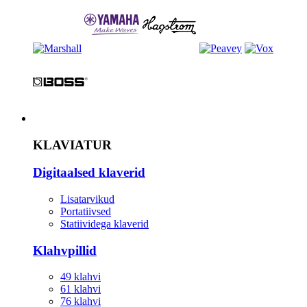
Instrument
KLAVIATUR
Digitaalsed klaverid
Lisatarvikud
Portatiivsed
Statiividega klaverid
Klahvpillid
49 klahvi
61 klahvi
76 klahvi