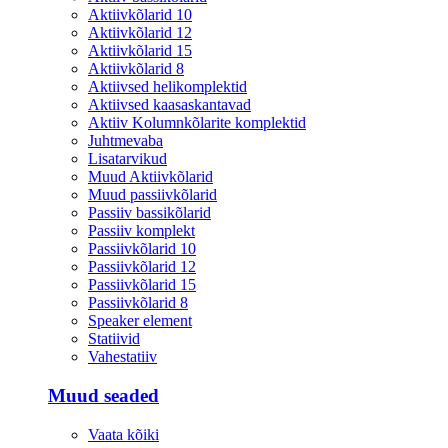
Aktiivkõlarid 10
Aktiivkõlarid 12
Aktiivkõlarid 15
Aktiivkõlarid 8
Aktiivsed helikomplektid
Aktiivsed kaasaskantavad
Aktiiv Kolumnkõlarite komplektid
Juhtmevaba
Lisatarvikud
Muud Aktiivkõlarid
Muud passiivkõlarid
Passiiv bassikõlarid
Passiiv komplekt
Passiivkõlarid 10
Passiivkõlarid 12
Passiivkõlarid 15
Passiivkõlarid 8
Speaker element
Statiivid
Vahestatiiv
Muud seaded
Vaata kõiki