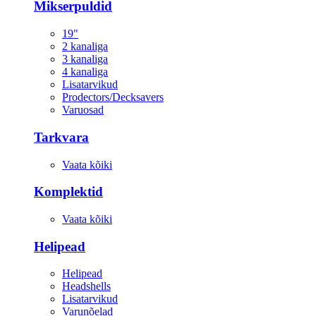
Mikserpuldid
19"
2 kanaliga
3 kanaliga
4 kanaliga
Lisatarvikud
Prodectors/Decksavers
Varuosad
Tarkvara
Vaata kõiki
Komplektid
Vaata kõiki
Helipead
Helipead
Headshells
Lisatarvikud
Varunõelad