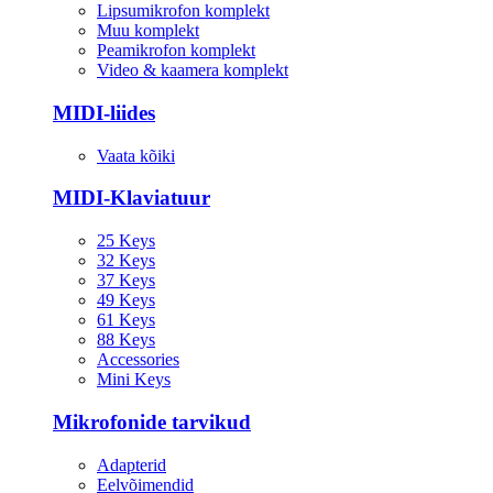
Lipsumikrofon komplekt
Muu komplekt
Peamikrofon komplekt
Video & kaamera komplekt
MIDI-liides
Vaata kõiki
MIDI-Klaviatuur
25 Keys
32 Keys
37 Keys
49 Keys
61 Keys
88 Keys
Accessories
Mini Keys
Mikrofonide tarvikud
Adapterid
Eelvõimendid