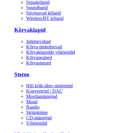
Seinakõlarid
Soundbarid
Süvistavad kõlarid
Wireless/BT kõlarid
Kõrvaklapid
Juhtmevabad
Kõrva ümbritsevad
Kõrvaklappide võimendid
Kõrvapealsed
Kõrvasisesed
Stereo
Hifi kõik-ühes süsteemid
Konverterid / DAC
Meediamängijad
Muud
Raadio
Striimimine
CD-mängijad
Võimendid