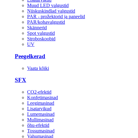
Muud LED valgustid
Niiskuskindlad valgustid
PAR - prožektorid ja paneelid
PAR/kohavalgustid
Skännerid
Spot valgustid
Stroboskoobid
UV
Peegelkerad
Vaata kõiki
SFX
CO2-efektid
Konfetimasinad
Leegimasinad
Lisatarvikud
Lumemasinad
Mullimasinad
õhu-efektid
Tossumasinad
Vahumasinad