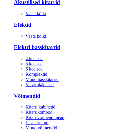
Akustilised kitarrid
Vaata kõiki
Efektid
Vaata kõiki
Elektri basskitarrid
4 keelsed
5 keelsed
6 keelsed
Komplektid
Muud basskitarrid
Vasakukäelised
Võimendid
Kitarri kabinetid
Kitarrikombod
Kitarrivõimendi pead
Lisatarvikud
Muud võimendid