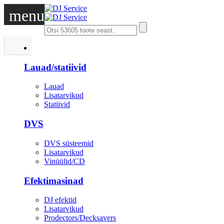
menu
DJ
Lauad/statiivid
Lauad
Lisatarvikud
Statiivid
DVS
DVS süsteemid
Lisatarvikud
Vinüülid/CD
Efektimasinad
DJ efektid
Lisatarvikud
Prodectors/Decksavers