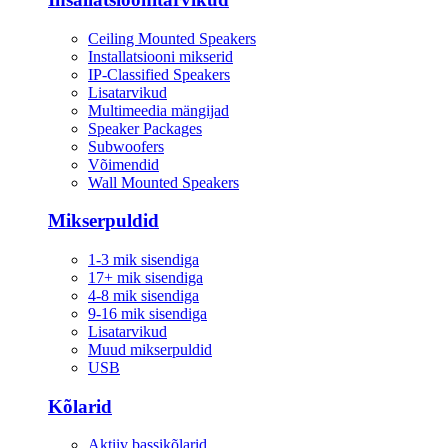
Ceiling Mounted Speakers
Installatsiooni mikserid
IP-Classified Speakers
Lisatarvikud
Multimeedia mängijad
Speaker Packages
Subwoofers
Võimendid
Wall Mounted Speakers
Mikserpuldid
1-3 mik sisendiga
17+ mik sisendiga
4-8 mik sisendiga
9-16 mik sisendiga
Lisatarvikud
Muud mikserpuldid
USB
Kõlarid
Aktiiv bassikõlarid