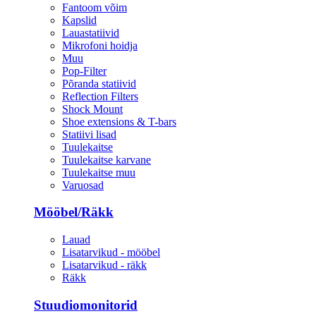
Fantoom võim
Kapslid
Lauastatiivid
Mikrofoni hoidja
Muu
Pop-Filter
Põranda statiivid
Reflection Filters
Shock Mount
Shoe extensions & T-bars
Statiivi lisad
Tuulekaitse
Tuulekaitse karvane
Tuulekaitse muu
Varuosad
Mööbel/Räkk
Lauad
Lisatarvikud - mööbel
Lisatarvikud - räkk
Räkk
Stuudiomonitorid