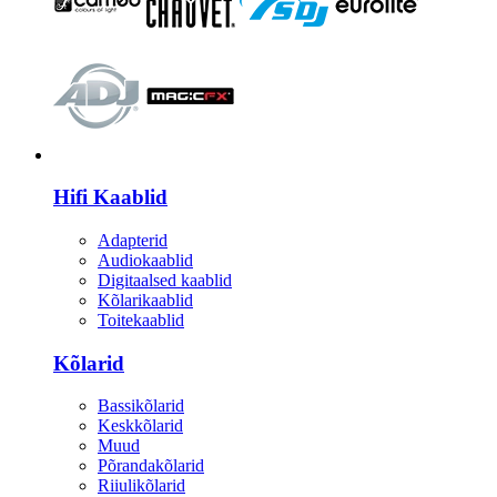
HI-FI
Hifi Kaablid
Adapterid
Audiokaablid
Digitaalsed kaablid
Kõlarikaablid
Toitekaablid
Kõlarid
Bassikõlarid
Keskkõlarid
Muud
Põrandakõlarid
Riiulikõlarid