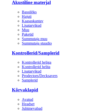
Akustiline materjal
Bassilõks
Hajuti
Kaasaskantav
Lisatarvikud
Muu
Paketid
Summutaja muu
Summutaja stuudio
Kontrollerid/Samplerid
Kontrollerid heliga
Kontrollerid helita
Lisatarvikud
Prodectors/Decksavers
Samplerid
Kõrvaklapid
Avatud
Headset
Juhtmevabad