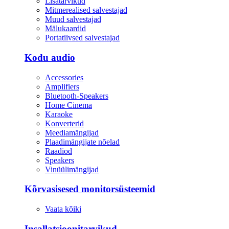
Lisatarvikud
Mitmerealised salvestajad
Muud salvestajad
Mälukaardid
Portatiivsed salvestajad
Kodu audio
Accessories
Amplifiers
Bluetooth-Speakers
Home Cinema
Karaoke
Konverterid
Meediamängijad
Plaadimängijate nõelad
Raadiod
Speakers
Vinüülimängijad
Kõrvasisesed monitorsüsteemid
Vaata kõiki
Insallatsioonitarvikud