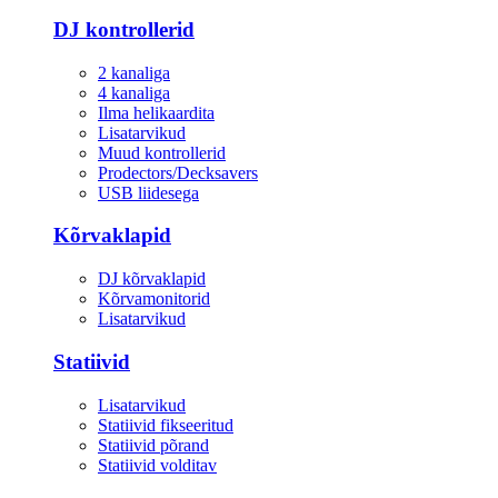
DJ kontrollerid
2 kanaliga
4 kanaliga
Ilma helikaardita
Lisatarvikud
Muud kontrollerid
Prodectors/Decksavers
USB liidesega
Kõrvaklapid
DJ kõrvaklapid
Kõrvamonitorid
Lisatarvikud
Statiivid
Lisatarvikud
Statiivid fikseeritud
Statiivid põrand
Statiivid volditav