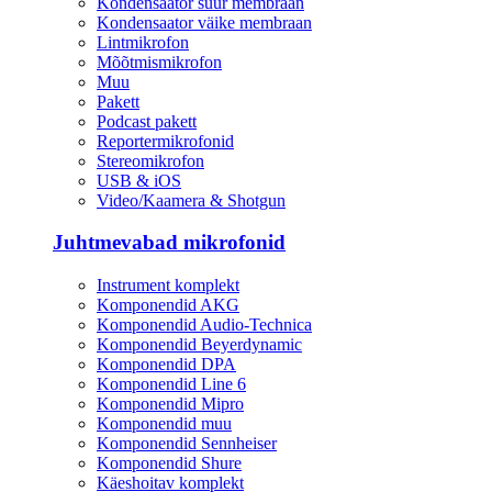
Kondensaator suur membraan
Kondensaator väike membraan
Lintmikrofon
Mõõtmismikrofon
Muu
Pakett
Podcast pakett
Reportermikrofonid
Stereomikrofon
USB & iOS
Video/Kaamera & Shotgun
Juhtmevabad mikrofonid
Instrument komplekt
Komponendid AKG
Komponendid Audio-Technica
Komponendid Beyerdynamic
Komponendid DPA
Komponendid Line 6
Komponendid Mipro
Komponendid muu
Komponendid Sennheiser
Komponendid Shure
Käeshoitav komplekt