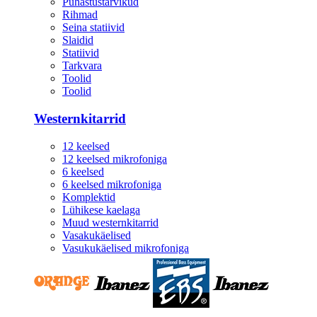
Puhastustarvikud
Rihmad
Seina statiivid
Slaidid
Statiivid
Tarkvara
Toolid
Toolid
Westernkitarrid
12 keelsed
12 keelsed mikrofoniga
6 keelsed
6 keelsed mikrofoniga
Komplektid
Lühikese kaelaga
Muud westernkitarrid
Vasakukäelised
Vasukukäelised mikrofoniga