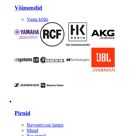
Võimendid
Vaata kõiki
Valgustus
Pirnid
Bayonet-cap lamps
Muud
Par-pirnid