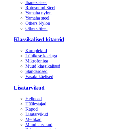
Ibanez steel
Rotosound Steel
Yamaha nylon
Yamaha steel
Others Nylon
Others Steel
Klassikalised kitarrid
Komplektid
Lühikese kaelaga
Mikrofoniga
Muud klassikalised
Standardsed
Vasakukäelised
Lisatarvikud
Helipead
Häälestajad
Kapod
Lisatarvikud
Medikad
Muud tarvikud