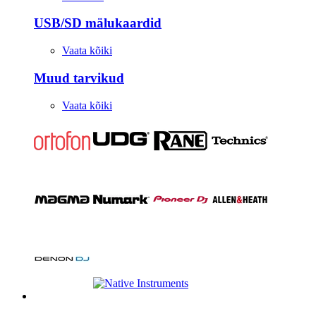
USB/SD mälukaardid
Vaata kõiki
Muud tarvikud
Vaata kõiki
Stuudio