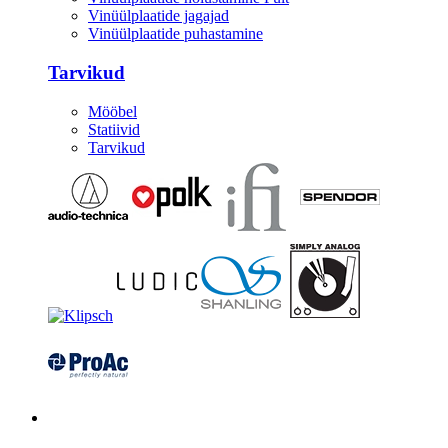
Vinüülplaatide jagajad
Vinüülplaatide puhastamine
Tarvikud
Mööbel
Statiivid
Tarvikud
Kitarrid/Bass