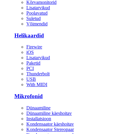
Kõrvamonitorid
Lisatarvikud
Poolavatud
Suletud
Võimendid
Helikaardid
Firewire
iOS
Lisatarvikud
Paketid
PCI
Thunderbolt
USB
With MIDI
Mikrofonid
Dünaamiline
Dünaamiline käeshoitav
Installatsioon
Kondensaator käeshoitav
Kondensaator Stereopaar