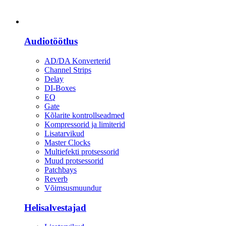
Heli
Audiotöötlus
AD/DA Konverterid
Channel Strips
Delay
DI-Boxes
EQ
Gate
Kõlarite kontrollseadmed
Kompressorid ja limiterid
Lisatarvikud
Master Clocks
Multiefekti protsessorid
Muud protsessorid
Patchbays
Reverb
Võimsusmuundur
Helisalvestajad