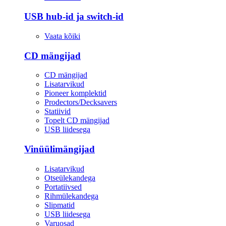
USB hub-id ja switch-id
Vaata kõiki
CD mängijad
CD mängijad
Lisatarvikud
Pioneer komplektid
Prodectors/Decksavers
Statiivid
Topelt CD mängijad
USB liidesega
Vinüülimängijad
Lisatarvikud
Otseülekandega
Portatiivsed
Rihmülekandega
Slipmatid
USB liidesega
Varuosad