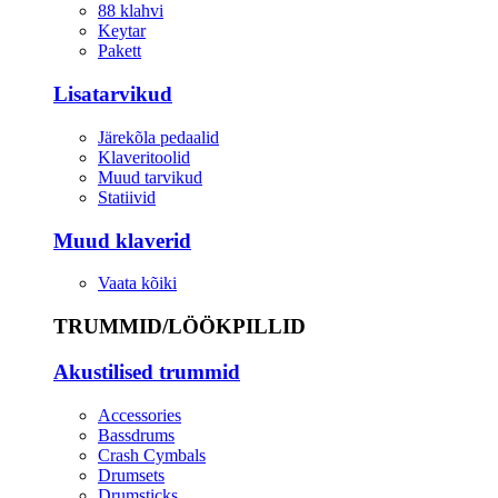
88 klahvi
Keytar
Pakett
Lisatarvikud
Järekõla pedaalid
Klaveritoolid
Muud tarvikud
Statiivid
Muud klaverid
Vaata kõiki
TRUMMID/LÖÖKPILLID
Akustilised trummid
Accessories
Bassdrums
Crash Cymbals
Drumsets
Drumsticks