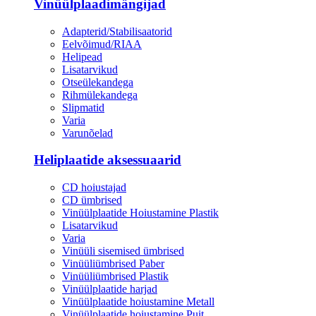
Vinüülplaadimängijad
Adapterid/Stabilisaatorid
Eelvõimud/RIAA
Helipead
Lisatarvikud
Otseülekandega
Rihmülekandega
Slipmatid
Varia
Varunõelad
Heliplaatide aksessuaarid
CD hoiustajad
CD ümbrised
Vinüülplaatide Hoiustamine Plastik
Lisatarvikud
Varia
Vinüüli sisemised ümbrised
Vinüüliümbrised Paber
Vinüüliümbrised Plastik
Vinüülplaatide harjad
Vinüülplaatide hoiustamine Metall
Vinüülplaatide hoiustamine Puit