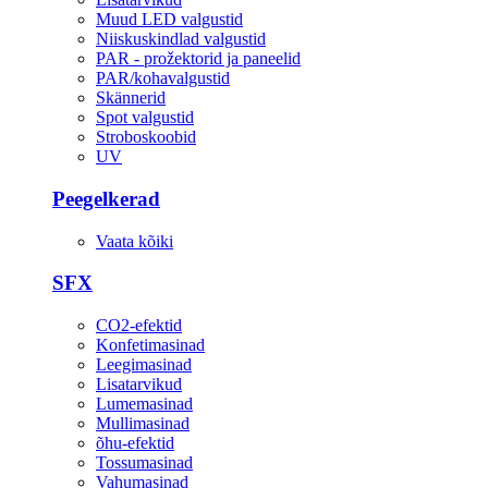
Muud LED valgustid
Niiskuskindlad valgustid
PAR - prožektorid ja paneelid
PAR/kohavalgustid
Skännerid
Spot valgustid
Stroboskoobid
UV
Peegelkerad
Vaata kõiki
SFX
CO2-efektid
Konfetimasinad
Leegimasinad
Lisatarvikud
Lumemasinad
Mullimasinad
õhu-efektid
Tossumasinad
Vahumasinad