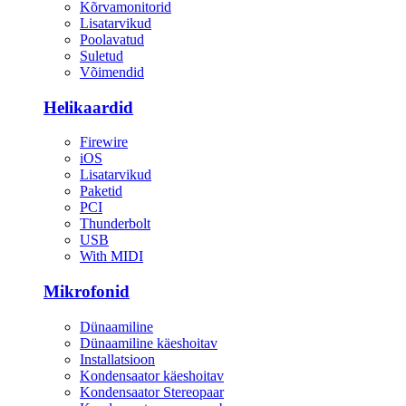
Kõrvamonitorid
Lisatarvikud
Poolavatud
Suletud
Võimendid
Helikaardid
Firewire
iOS
Lisatarvikud
Paketid
PCI
Thunderbolt
USB
With MIDI
Mikrofonid
Dünaamiline
Dünaamiline käeshoitav
Installatsioon
Kondensaator käeshoitav
Kondensaator Stereopaar