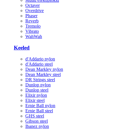
Muud efektiplokid
Octaver
Overdrive
Phaser
Reverb
Tremolo
Vibrato
WahWah
Keeled
d'Addario nylon
d'Addario steel
Dean Markley nylon
Dean Markley steel
DR Strings steel
Dunlop nylon
Dunlop steel
Elixir nylon
Elixir steel
Ernie Ball nylon
Ernie Ball steel
GHS steel
Gibson steel
Ibanez nylon