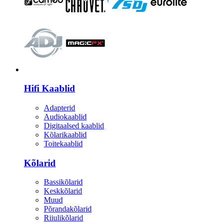
HI-FI
Hifi Kaablid
Adapterid
Audiokaablid
Digitaalsed kaablid
Kõlarikaablid
Toitekaablid
Kõlarid
Bassikõlarid
Keskkõlarid
Muud
Põrandakõlarid
Riiulikõlarid