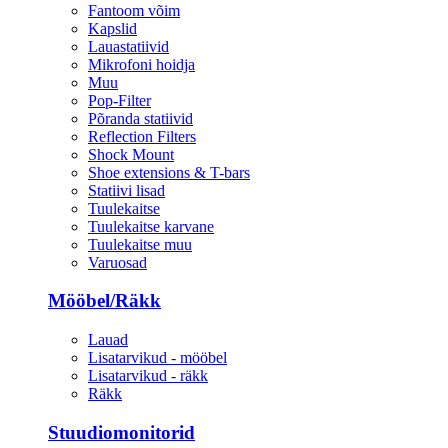
Fantoom võim
Kapslid
Lauastatiivid
Mikrofoni hoidja
Muu
Pop-Filter
Põranda statiivid
Reflection Filters
Shock Mount
Shoe extensions & T-bars
Statiivi lisad
Tuulekaitse
Tuulekaitse karvane
Tuulekaitse muu
Varuosad
Mööbel/Räkk
Lauad
Lisatarvikud - mööbel
Lisatarvikud - räkk
Räkk
Stuudiomonitorid