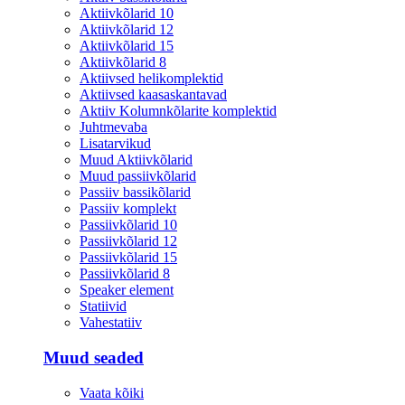
Aktiivkõlarid 10
Aktiivkõlarid 12
Aktiivkõlarid 15
Aktiivkõlarid 8
Aktiivsed helikomplektid
Aktiivsed kaasaskantavad
Aktiiv Kolumnkõlarite komplektid
Juhtmevaba
Lisatarvikud
Muud Aktiivkõlarid
Muud passiivkõlarid
Passiiv bassikõlarid
Passiiv komplekt
Passiivkõlarid 10
Passiivkõlarid 12
Passiivkõlarid 15
Passiivkõlarid 8
Speaker element
Statiivid
Vahestatiiv
Muud seaded
Vaata kõiki