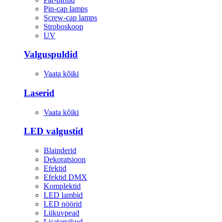
Pin-cap lamps
Screw-cap lamps
Stroboskoop
UV
Valguspuldid
Vaata kõiki
Laserid
Vaata kõiki
LED valgustid
Blainderid
Dekoratsioon
Efektid
Efektid DMX
Komplektid
LED lambid
LED nöörid
Liikuvpead
Lisatarvikud