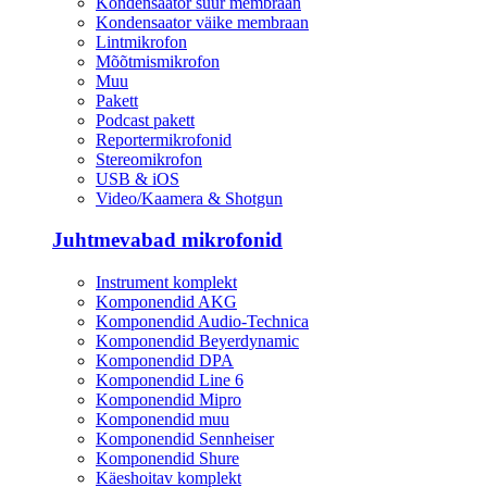
Kondensaator suur membraan
Kondensaator väike membraan
Lintmikrofon
Mõõtmismikrofon
Muu
Pakett
Podcast pakett
Reportermikrofonid
Stereomikrofon
USB & iOS
Video/Kaamera & Shotgun
Juhtmevabad mikrofonid
Instrument komplekt
Komponendid AKG
Komponendid Audio-Technica
Komponendid Beyerdynamic
Komponendid DPA
Komponendid Line 6
Komponendid Mipro
Komponendid muu
Komponendid Sennheiser
Komponendid Shure
Käeshoitav komplekt