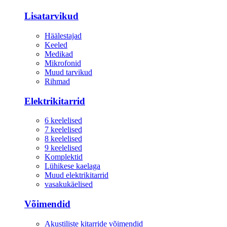
Lisatarvikud
Häälestajad
Keeled
Medikad
Mikrofonid
Muud tarvikud
Rihmad
Elektrikitarrid
6 keelelised
7 keelelised
8 keelelised
9 keelelised
Komplektid
Lühikese kaelaga
Muud elektrikitarrid
vasakukäelised
Võimendid
Akustiliste kitarride võimendid