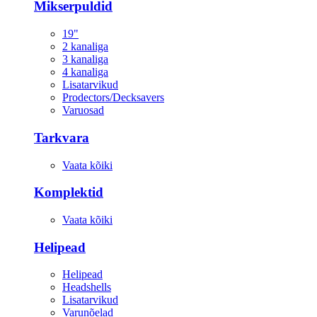
Mikserpuldid
19"
2 kanaliga
3 kanaliga
4 kanaliga
Lisatarvikud
Prodectors/Decksavers
Varuosad
Tarkvara
Vaata kõiki
Komplektid
Vaata kõiki
Helipead
Helipead
Headshells
Lisatarvikud
Varunõelad