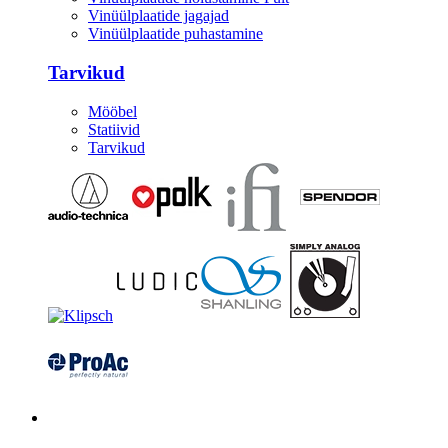
Vinüülplaatide jagajad
Vinüülplaatide puhastamine
Tarvikud
Mööbel
Statiivid
Tarvikud
Kitarrid/Bass