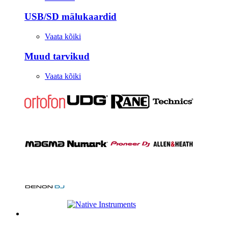
USB/SD mälukaardid
Vaata kõiki
Muud tarvikud
Vaata kõiki
Stuudio