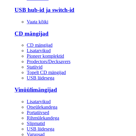
USB hub-id ja switch-id
Vaata kõiki
CD mängijad
CD mängijad
Lisatarvikud
Pioneer komplektid
Prodectors/Decksavers
Statiivid
Topelt CD mängijad
USB liidesega
Vinüülimängijad
Lisatarvikud
Otseülekandega
Portatiivsed
Rihmülekandega
Slipmatid
USB liidesega
Varuosad