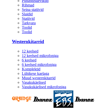
Puhastustarvikud
Rihmad
Seina statiivid
Slaidid
Statiivid
Tarkvara
Toolid
Toolid
Westernkitarrid
12 keelsed
12 keelsed mikrofoniga
6 keelsed
6 keelsed mikrofoniga
Komplektid
Lühikese kaelaga
Muud westernkitarrid
Vasakukäelised
Vasukukäelised mikrofoniga