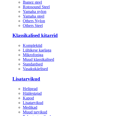
Ibanez steel
Rotosound Steel
Yamaha nylon
Yamaha steel
Others Nylon
Others Steel
Klassikalised kitarrid
Komplektid
Lühikese kaelaga
Mikrofoniga
Muud klassikalised
Standardsed
Vasakukäelised
Lisatarvikud
Helipead
Häälestajad
Kapod
Lisatarvikud
Medikad
Muud tarvikud