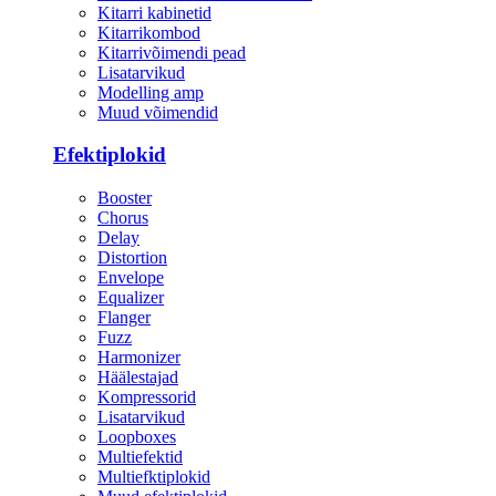
Kitarri kabinetid
Kitarrikombod
Kitarrivõimendi pead
Lisatarvikud
Modelling amp
Muud võimendid
Efektiplokid
Booster
Chorus
Delay
Distortion
Envelope
Equalizer
Flanger
Fuzz
Harmonizer
Häälestajad
Kompressorid
Lisatarvikud
Loopboxes
Multiefektid
Multiefktiplokid