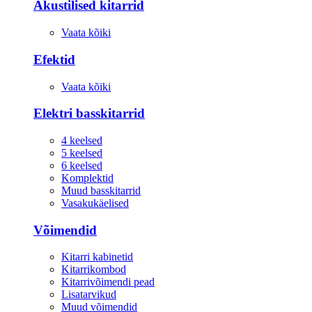
Akustilised kitarrid
Vaata kõiki
Efektid
Vaata kõiki
Elektri basskitarrid
4 keelsed
5 keelsed
6 keelsed
Komplektid
Muud basskitarrid
Vasakukäelised
Võimendid
Kitarri kabinetid
Kitarrikombod
Kitarrivõimendi pead
Lisatarvikud
Muud võimendid