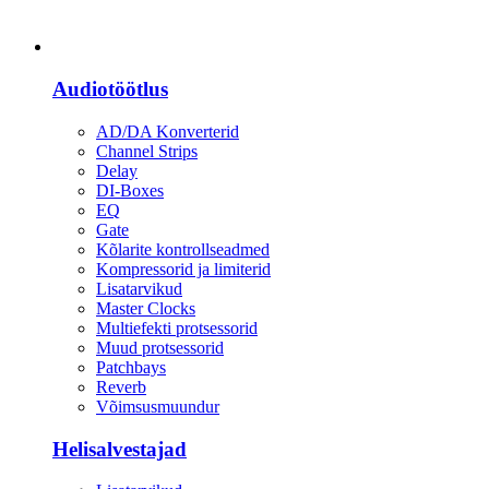
Heli
Audiotöötlus
AD/DA Konverterid
Channel Strips
Delay
DI-Boxes
EQ
Gate
Kõlarite kontrollseadmed
Kompressorid ja limiterid
Lisatarvikud
Master Clocks
Multiefekti protsessorid
Muud protsessorid
Patchbays
Reverb
Võimsusmuundur
Helisalvestajad