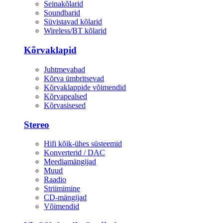
Seinakõlarid
Soundbarid
Süvistavad kõlarid
Wireless/BT kõlarid
Kõrvaklapid
Juhtmevabad
Kõrva ümbritsevad
Kõrvaklappide võimendid
Kõrvapealsed
Kõrvasisesed
Stereo
Hifi kõik-ühes süsteemid
Konverterid / DAC
Meediamängijad
Muud
Raadio
Striimimine
CD-mängijad
Võimendid