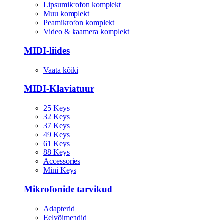
Lipsumikrofon komplekt
Muu komplekt
Peamikrofon komplekt
Video & kaamera komplekt
MIDI-liides
Vaata kõiki
MIDI-Klaviatuur
25 Keys
32 Keys
37 Keys
49 Keys
61 Keys
88 Keys
Accessories
Mini Keys
Mikrofonide tarvikud
Adapterid
Eelvõimendid