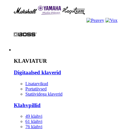
Instrument
KLAVIATUR
Digitaalsed klaverid
Lisatarvikud
Portatiivsed
Statiividega klaverid
Klahvpillid
49 klahvi
61 klahvi
76 klahvi