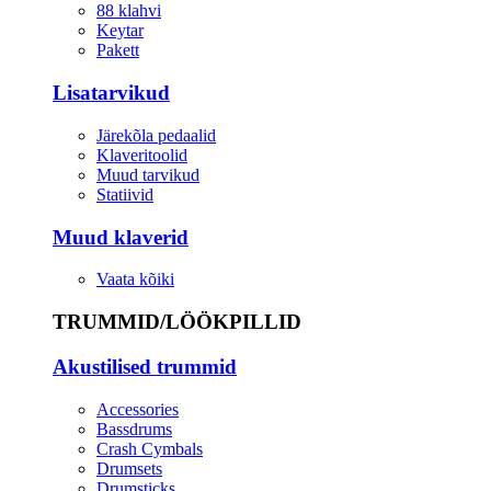
88 klahvi
Keytar
Pakett
Lisatarvikud
Järekõla pedaalid
Klaveritoolid
Muud tarvikud
Statiivid
Muud klaverid
Vaata kõiki
TRUMMID/LÖÖKPILLID
Akustilised trummid
Accessories
Bassdrums
Crash Cymbals
Drumsets
Drumsticks