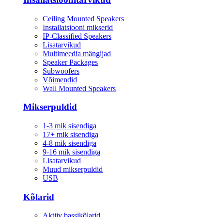
Ceiling Mounted Speakers
Installatsiooni mikserid
IP-Classified Speakers
Lisatarvikud
Multimeedia mängijad
Speaker Packages
Subwoofers
Võimendid
Wall Mounted Speakers
Mikserpuldid
1-3 mik sisendiga
17+ mik sisendiga
4-8 mik sisendiga
9-16 mik sisendiga
Lisatarvikud
Muud mikserpuldid
USB
Kõlarid
Aktiiv bassikõlarid