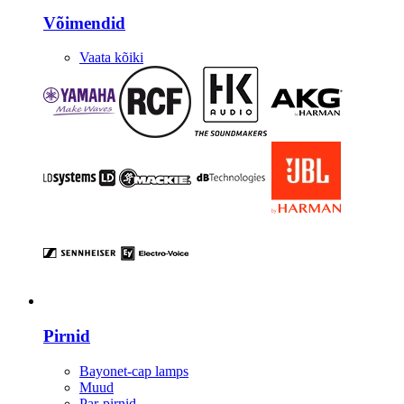
Võimendid
Vaata kõiki
Valgustus
Pirnid
Bayonet-cap lamps
Muud
Par-pirnid