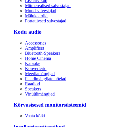
Lisatarvikud
Mitmerealised salvestajad
Muud salvestajad
Mälukaardid
Portatiivsed salvestajad
Kodu audio
Accessories
Amplifiers
Bluetooth-Speakers
Home Cinema
Karaoke
Konverterid
Meediamängijad
Plaadimängijate nõelad
Raadiod
Speakers
Vinüülimängijad
Kõrvasisesed monitorsüsteemid
Vaata kõiki
Insallatsioonitarvikud