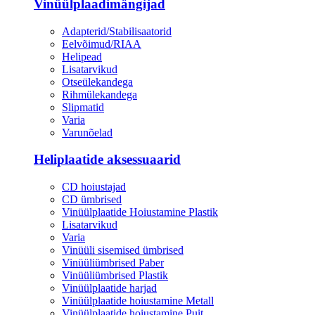
Vinüülplaadimängijad
Adapterid/Stabilisaatorid
Eelvõimud/RIAA
Helipead
Lisatarvikud
Otseülekandega
Rihmülekandega
Slipmatid
Varia
Varunõelad
Heliplaatide aksessuaarid
CD hoiustajad
CD ümbrised
Vinüülplaatide Hoiustamine Plastik
Lisatarvikud
Varia
Vinüüli sisemised ümbrised
Vinüüliümbrised Paber
Vinüüliümbrised Plastik
Vinüülplaatide harjad
Vinüülplaatide hoiustamine Metall
Vinüülplaatide hoiustamine Puit