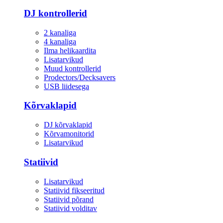
DJ kontrollerid
2 kanaliga
4 kanaliga
Ilma helikaardita
Lisatarvikud
Muud kontrollerid
Prodectors/Decksavers
USB liidesega
Kõrvaklapid
DJ kõrvaklapid
Kõrvamonitorid
Lisatarvikud
Statiivid
Lisatarvikud
Statiivid fikseeritud
Statiivid põrand
Statiivid volditav