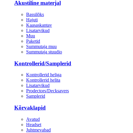
Akustiline materjal
Bassilõks
Hajuti
Kaasaskantav
Lisatarvikud
Muu
Paketid
Summutaja muu
Summutaja stuudio
Kontrollerid/Samplerid
Kontrollerid heliga
Kontrollerid helita
Lisatarvikud
Prodectors/Decksavers
Samplerid
Kõrvaklapid
Avatud
Headset
Juhtmevabad