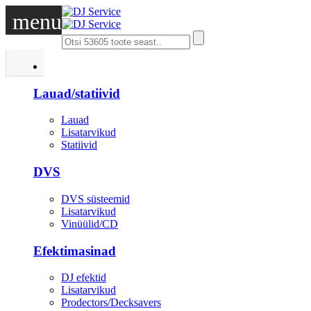
menu
DJ
Lauad/statiivid
Lauad
Lisatarvikud
Statiivid
DVS
DVS süsteemid
Lisatarvikud
Vinüülid/CD
Efektimasinad
DJ efektid
Lisatarvikud
Prodectors/Decksavers