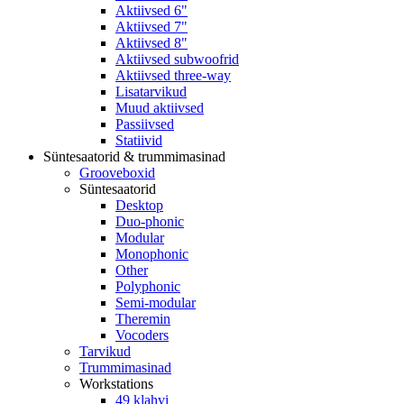
Aktiivsed 6"
Aktiivsed 7"
Aktiivsed 8"
Aktiivsed subwoofrid
Aktiivsed three-way
Lisatarvikud
Muud aktiivsed
Passiivsed
Statiivid
Süntesaatorid & trummimasinad
Grooveboxid
Süntesaatorid
Desktop
Duo-phonic
Modular
Monophonic
Other
Polyphonic
Semi-modular
Theremin
Vocoders
Tarvikud
Trummimasinad
Workstations
49 klahvi