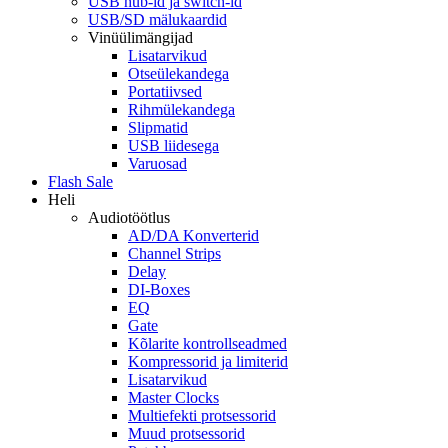
USB hub-id ja switch-id
USB/SD mälukaardid
Vinüülimängijad
Lisatarvikud
Otseülekandega
Portatiivsed
Rihmülekandega
Slipmatid
USB liidesega
Varuosad
Flash Sale
Heli
Audiotöötlus
AD/DA Konverterid
Channel Strips
Delay
DI-Boxes
EQ
Gate
Kõlarite kontrollseadmed
Kompressorid ja limiterid
Lisatarvikud
Master Clocks
Multiefekti protsessorid
Muud protsessorid