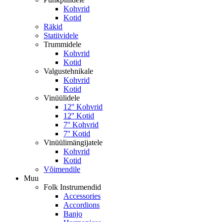
Kohvrid
Kotid
Räkid
Statiividele
Trummidele
Kohvrid
Kotid
Valgustehnikale
Kohvrid
Kotid
Vinüülidele
12'' Kohvrid
12'' Kotid
7'' Kohvrid
7'' Kotid
Vinüülimängijatele
Kohvrid
Kotid
Võimendile
Muu
Folk Instrumendid
Accessories
Accordions
Banjo