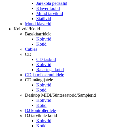
Järekõla pedaalid
Klaveritoolid
Muud tarvikud
Statiivid
Muud klaverid
Kohvrid/Kotid
Basskitarridele
Kohvrid
Kotid
Cables
CD
CD-taskud
Kohvrid
Ratastega kotid
CD ja mikserpultidele
CD mängijatele
Kohvrid
Kotid
Desktop MIDI/Süntesaatorid/Samplerid
Kohvrid
Kotid
DJ kontrolleritele
DJ tarvikute kotid
Kohvrid
Kotid