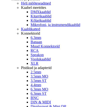
Heli mõõteseadmed
Kaabel meetrites
DMXkaablid
Kitarrikaablid
Kõlarikaablid
Mikrofoni- ja instrumendikaablid
Kaablikatted
Konnektorid
6.3mm
Banaan
Muud Konnektorid
RCA
Speakon
Voolukaablid
XLR
Pistikud ja adapterid
2.5mm
3.5mm MO
3.5mm ST
4.4mm
6.3mm MO
6.3mm ST
BNC
DIN & MIDI
Displayport & Mini DP