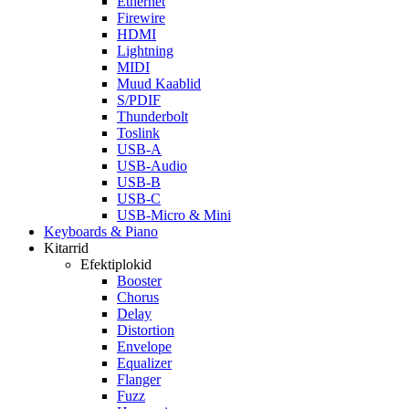
Ethernet
Firewire
HDMI
Lightning
MIDI
Muud Kaablid
S/PDIF
Thunderbolt
Toslink
USB-A
USB-Audio
USB-B
USB-C
USB-Micro & Mini
Keyboards & Piano
Kitarrid
Efektiplokid
Booster
Chorus
Delay
Distortion
Envelope
Equalizer
Flanger
Fuzz