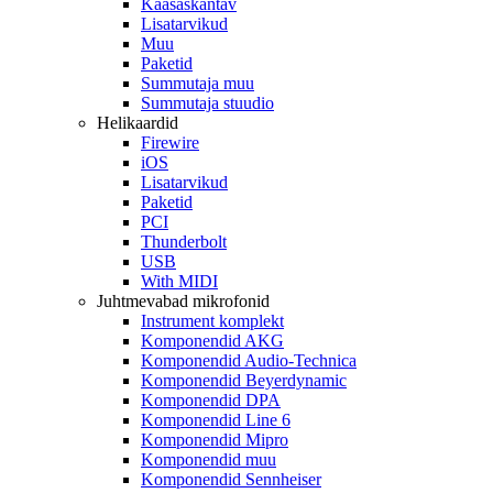
Kaasaskantav
Lisatarvikud
Muu
Paketid
Summutaja muu
Summutaja stuudio
Helikaardid
Firewire
iOS
Lisatarvikud
Paketid
PCI
Thunderbolt
USB
With MIDI
Juhtmevabad mikrofonid
Instrument komplekt
Komponendid AKG
Komponendid Audio-Technica
Komponendid Beyerdynamic
Komponendid DPA
Komponendid Line 6
Komponendid Mipro
Komponendid muu
Komponendid Sennheiser