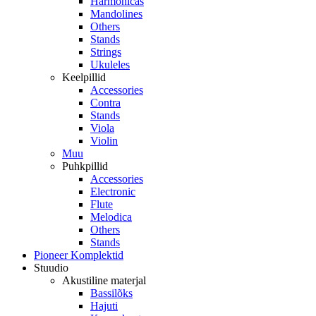
Harmonicas
Mandolines
Others
Stands
Strings
Ukuleles
Keelpillid
Accessories
Contra
Stands
Viola
Violin
Muu
Puhkpillid
Accessories
Electronic
Flute
Melodica
Others
Stands
Pioneer Komplektid
Stuudio
Akustiline materjal
Bassilõks
Hajuti