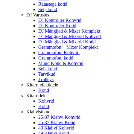
Ratastega kotid
Seljakotid
DJ Varustus
DJ Kontroller Kohvrid
DJ Kontroller Kotid
DJ Mängijad & Mixer Komplekt
DJ Mängijad & Mixerid Kohvrid
DJ Mängijad & Mixerid Kotid
Grammofon + Mixer Komplekt
Grammofoni Kohvrid
Grammofoni kotid
Muud Kotid & Kohvrid
Seljakotid
Tarvikud
Trolleys
Kitarri efektidele
Kotid
Kitarridele
Kohvrid
Kotid
Klahvistikud
25-37 Klahvi Kohvrid
25-37 Klahvi Kotid
49 Klahvi Kohvrid
49 Klahvi Kotid