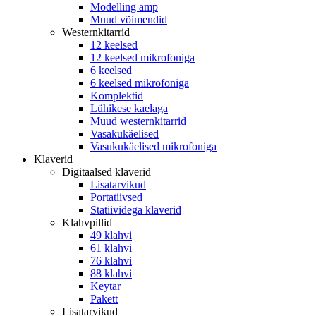
Modelling amp
Muud võimendid
Westernkitarrid
12 keelsed
12 keelsed mikrofoniga
6 keelsed
6 keelsed mikrofoniga
Komplektid
Lühikese kaelaga
Muud westernkitarrid
Vasakukäelised
Vasukukäelised mikrofoniga
Klaverid
Digitaalsed klaverid
Lisatarvikud
Portatiivsed
Statiividega klaverid
Klahvpillid
49 klahvi
61 klahvi
76 klahvi
88 klahvi
Keytar
Pakett
Lisatarvikud