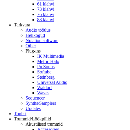
61 klahvi
73 klahvi
76 klahvi
88 klahvi
Tarkvara
Audio töötlus
Helikogud
Notation software
Other
Plug-ins
IK Multimedia
Metric Halo
PreSonus
Softube
Steinberg
Universal Audio
Waldorf
Waves
Sequencer
Synths/Samplers
Updates
Toplist
Trummid/Löökpillid
Akustilised trummid
Accessories