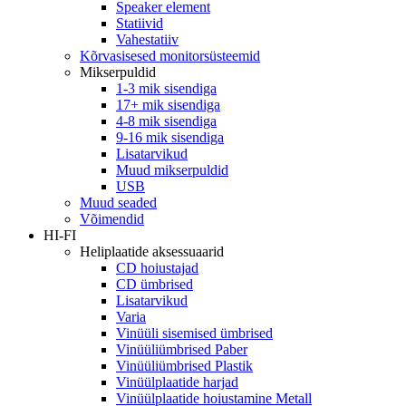
Speaker element
Statiivid
Vahestatiiv
Kõrvasisesed monitorsüsteemid
Mikserpuldid
1-3 mik sisendiga
17+ mik sisendiga
4-8 mik sisendiga
9-16 mik sisendiga
Lisatarvikud
Muud mikserpuldid
USB
Muud seaded
Võimendid
HI-FI
Heliplaatide aksessuaarid
CD hoiustajad
CD ümbrised
Lisatarvikud
Varia
Vinüüli sisemised ümbrised
Vinüüliümbrised Paber
Vinüüliümbrised Plastik
Vinüülplaatide harjad
Vinüülplaatide hoiustamine Metall