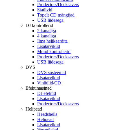
Prodectors/Decksavers
Statiivid
Topelt CD mängijad
USB liidesega
DJ kontrollerid
2 kanaliga
4 kanaliga
Ilma helikaardita
Lisatarvikud
Muud kontrollerid
Prodectors/Decksavers
USB liidesega
DVS
DVS süsteemid
Lisatarvikud
Vinüülid/CD
Efektimasinad
DJ efektid
Lisatarvikud
Prodectors/Decksavers
Helipead
Headshells
Helipead
Lisatarvikud
Varunõelad