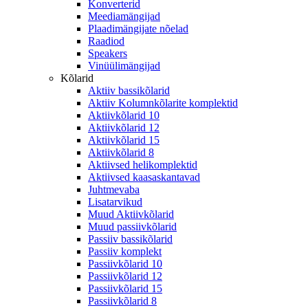
Konverterid
Meediamängijad
Plaadimängijate nõelad
Raadiod
Speakers
Vinüülimängijad
Kõlarid
Aktiiv bassikõlarid
Aktiiv Kolumnkõlarite komplektid
Aktiivkõlarid 10
Aktiivkõlarid 12
Aktiivkõlarid 15
Aktiivkõlarid 8
Aktiivsed helikomplektid
Aktiivsed kaasaskantavad
Juhtmevaba
Lisatarvikud
Muud Aktiivkõlarid
Muud passiivkõlarid
Passiiv bassikõlarid
Passiiv komplekt
Passiivkõlarid 10
Passiivkõlarid 12
Passiivkõlarid 15
Passiivkõlarid 8