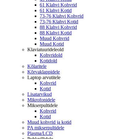
61 Klahvi Kohvrid
61 Klahvi Kotid
73-76 Klahvi Kohvrid
73-76 Klahvi Kotid
88 Klahvi Kohvrid
88 Klahvi Kotid
Muud Kohvrid
Muud Kotid
Klaviatuurideleold
Kohvridold
Kotidold
Kõlaritele
Kõrvaklappidele
Laptop arvutitele
Kohvrid
Kotid
Lisatarvikud
Mikrofonidele
Mikserpultidele
Kohvrid
Kotid
Muud kohvrid ja kotid
PA mikserpultidele
Plasma/LCD
Puhkpillidele