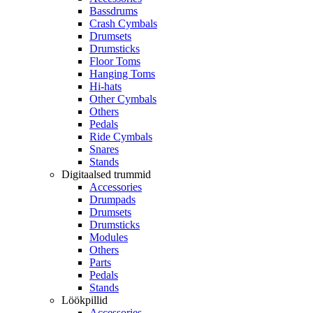
Bassdrums
Crash Cymbals
Drumsets
Drumsticks
Floor Toms
Hanging Toms
Hi-hats
Other Cymbals
Others
Pedals
Ride Cymbals
Snares
Stands
Digitaalsed trummid
Accessories
Drumpads
Drumsets
Drumsticks
Modules
Others
Parts
Pedals
Stands
Löökpillid
Accessories