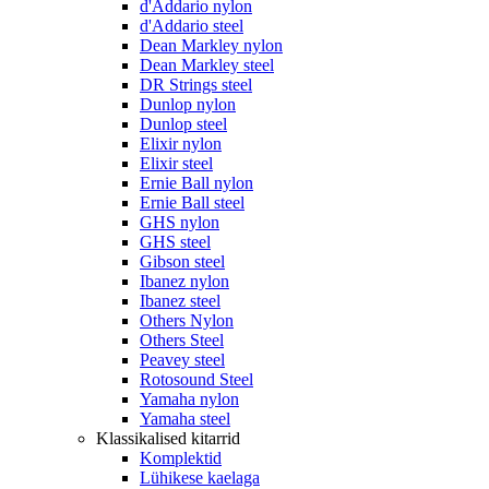
d'Addario nylon
d'Addario steel
Dean Markley nylon
Dean Markley steel
DR Strings steel
Dunlop nylon
Dunlop steel
Elixir nylon
Elixir steel
Ernie Ball nylon
Ernie Ball steel
GHS nylon
GHS steel
Gibson steel
Ibanez nylon
Ibanez steel
Others Nylon
Others Steel
Peavey steel
Rotosound Steel
Yamaha nylon
Yamaha steel
Klassikalised kitarrid
Komplektid
Lühikese kaelaga