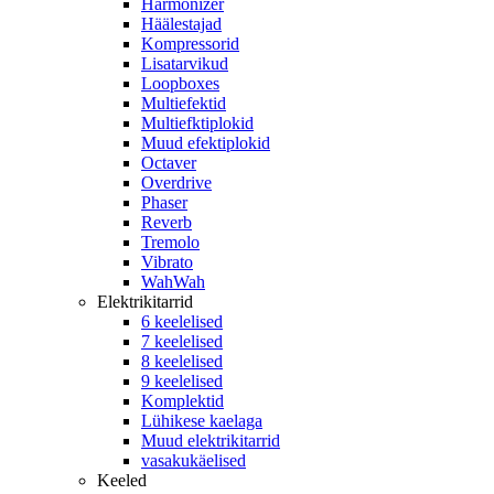
Harmonizer
Häälestajad
Kompressorid
Lisatarvikud
Loopboxes
Multiefektid
Multiefktiplokid
Muud efektiplokid
Octaver
Overdrive
Phaser
Reverb
Tremolo
Vibrato
WahWah
Elektrikitarrid
6 keelelised
7 keelelised
8 keelelised
9 keelelised
Komplektid
Lühikese kaelaga
Muud elektrikitarrid
vasakukäelised
Keeled