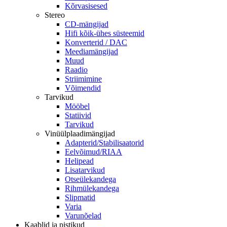
Kõrvasisesed
Stereo
CD-mängijad
Hifi kõik-ühes süsteemid
Konverterid / DAC
Meediamängijad
Muud
Raadio
Striimimine
Võimendid
Tarvikud
Mööbel
Statiivid
Tarvikud
Vinüülplaadimängijad
Adapterid/Stabilisaatorid
Eelvõimud/RIAA
Helipead
Lisatarvikud
Otseülekandega
Rihmülekandega
Slipmatid
Varia
Varunõelad
Kaablid ja pistikud