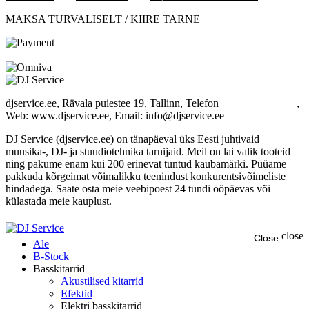
MAKSA TURVALISELT / KIIRE TARNE
djservice.ee, Rävala puiestee 19, Tallinn, Telefon
+372 537 358 82
,
Web: www.djservice.ee, Email: info@djservice.ee
DJ Service (djservice.ee) on tänapäeval üks Eesti juhtivaid
muusika-, DJ- ja stuudiotehnika tarnijaid. Meil on lai valik tooteid
ning pakume enam kui 200 erinevat tuntud kaubamärki. Püüame
pakkuda kõrgeimat võimalikku teenindust konkurentsivõimeliste
hindadega. Saate osta meie veebipoest 24 tundi ööpäevas või
külastada meie kauplust.
close
Close
Ale
B-Stock
Basskitarrid
Akustilised kitarrid
Efektid
Elektri basskitarrid