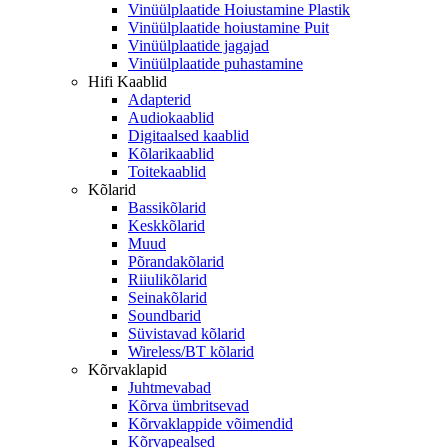
Vinüülplaatide Hoiustamine Plastik
Vinüülplaatide hoiustamine Puit
Vinüülplaatide jagajad
Vinüülplaatide puhastamine
Hifi Kaablid
Adapterid
Audiokaablid
Digitaalsed kaablid
Kõlarikaablid
Toitekaablid
Kõlarid
Bassikõlarid
Keskkõlarid
Muud
Põrandakõlarid
Riiulikõlarid
Seinakõlarid
Soundbarid
Süvistavad kõlarid
Wireless/BT kõlarid
Kõrvaklapid
Juhtmevabad
Kõrva ümbritsevad
Kõrvaklappide võimendid
Kõrvapealsed