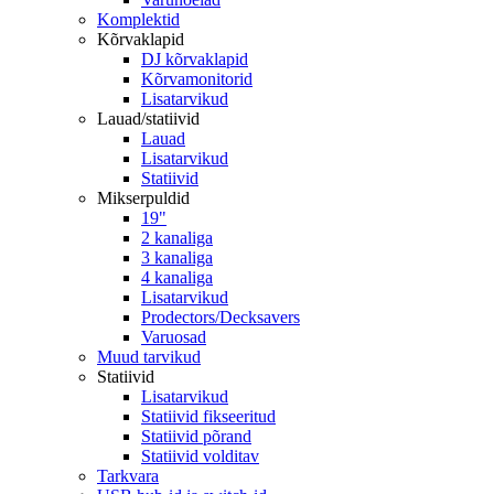
Komplektid
Kõrvaklapid
DJ kõrvaklapid
Kõrvamonitorid
Lisatarvikud
Lauad/statiivid
Lauad
Lisatarvikud
Statiivid
Mikserpuldid
19"
2 kanaliga
3 kanaliga
4 kanaliga
Lisatarvikud
Prodectors/Decksavers
Varuosad
Muud tarvikud
Statiivid
Lisatarvikud
Statiivid fikseeritud
Statiivid põrand
Statiivid volditav
Tarkvara