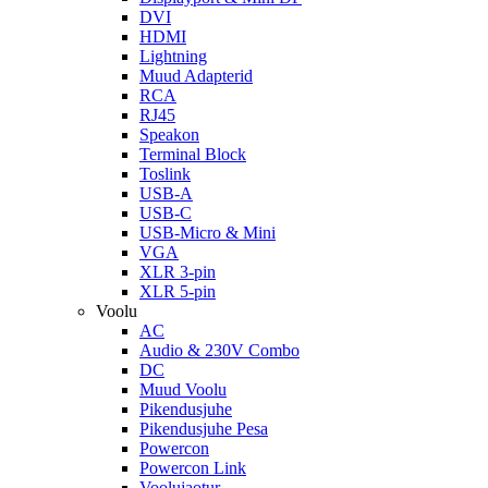
DVI
HDMI
Lightning
Muud Adapterid
RCA
RJ45
Speakon
Terminal Block
Toslink
USB-A
USB-C
USB-Micro & Mini
VGA
XLR 3-pin
XLR 5-pin
Voolu
AC
Audio & 230V Combo
DC
Muud Voolu
Pikendusjuhe
Pikendusjuhe Pesa
Powercon
Powercon Link
Voolujaotur