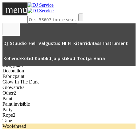
menu
DJ
Stuudio
Heli
Valgustus
HI-FI
Kitarrid/Bass
Instrument
»
Varia
»
»
Wool/thread
»
Kohvrid/Kotid
Kaablid ja pistikud
Tootja
Varia
Kõik
Bodypaint
Decoration
Fabricpaint
Glow In The Dark
Glowsticks
Other2
Paint
Paint invisible
Party
Rope2
Tape
Wool/thread