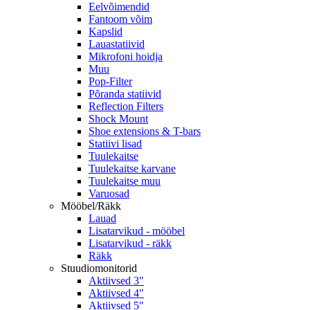
Eelvõimendid
Fantoom võim
Kapslid
Lauastatiivid
Mikrofoni hoidja
Muu
Pop-Filter
Põranda statiivid
Reflection Filters
Shock Mount
Shoe extensions & T-bars
Statiivi lisad
Tuulekaitse
Tuulekaitse karvane
Tuulekaitse muu
Varuosad
Mööbel/Räkk
Lauad
Lisatarvikud - mööbel
Lisatarvikud - räkk
Räkk
Stuudiomonitorid
Aktiivsed 3"
Aktiivsed 4"
Aktiivsed 5"