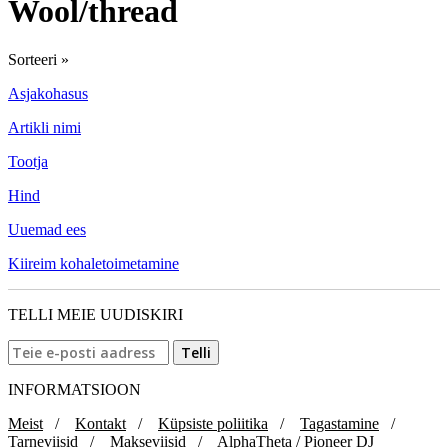
Wool/thread
Sorteeri »
Asjakohasus
Artikli nimi
Tootja
Hind
Uuemad ees
Kiireim kohaletoimetamine
TELLI MEIE UUDISKIRI
INFORMATSIOON
Meist
/
Kontakt
/
Küpsiste poliitika
/
Tagastamine
/
Tarneviisid
/
Makseviisid
/
AlphaTheta / Pioneer DJ