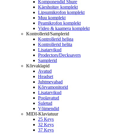
Komponendid Shure
Käeshoitav komplekt
Lipsumikrofon komplekt
Muu komplekt
Peamikrofon komplekt
Video & kaamera komplekt
Kontrollerid/Samplerid
Kontrollerid heliga
Kontrollerid helita
Lisatarvikud
Prodectors/Decksavers
Samplerid
Kõrvaklapid
Avatud
Headset
Juhtmevabad
Kõrvamonitorid
Lisatarvikud
Poolavatud
Suletud
Võimendid
MIDI-Klaviatuur
25 Keys
32 Keys
37 Keys