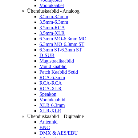
Voolukaabel
Ühenduskaablid - Analoog
3.5mm-3.5mm
3.5mm-6.3mm
3.5mm-RCA
3.5mm-XLR
6.3mm MO-6.3mm MO
6.3mm MO-6.3mm ST
6.3mm ST-6.3mm ST
D-SUB
Magistraalkaablid
Muud kaablid
Patch Kaablid Setid
RCA-6.3mm
RCA-RCA
RCA-XLR
Speakon
Voolukaablid
XLR-6.3mm
XLR-XLR
Ühenduskaablid – Digitaalne
Antennid
BNC
DMX & AES/EBU