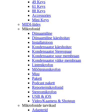
49 Keys
61 Keys
88 Keys
Accessories
Mini Keys
MIDI-liides
Mikrofonid
Dünaamiline
Dünaamiline käeshoitav
Installatsioon
Kondensaator käeshoitav
Kondensaator Stereopaar
Kondensaator suur membraan
Kondensaator väike membraan
Lintmikrofon
Mõõtmismikrofon
Muu
Pakett
Podcast pakett
Reportermikrofonid
Stereomikrofon
USB & iOS
Video/Kaamera & Shotgun
Mikrofonide tarvikud
Adapterid