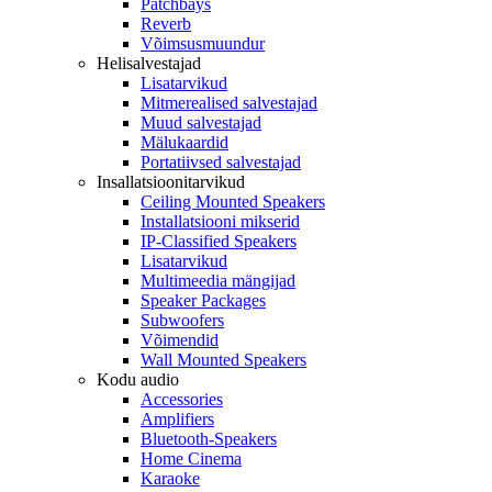
Patchbays
Reverb
Võimsusmuundur
Helisalvestajad
Lisatarvikud
Mitmerealised salvestajad
Muud salvestajad
Mälukaardid
Portatiivsed salvestajad
Insallatsioonitarvikud
Ceiling Mounted Speakers
Installatsiooni mikserid
IP-Classified Speakers
Lisatarvikud
Multimeedia mängijad
Speaker Packages
Subwoofers
Võimendid
Wall Mounted Speakers
Kodu audio
Accessories
Amplifiers
Bluetooth-Speakers
Home Cinema
Karaoke