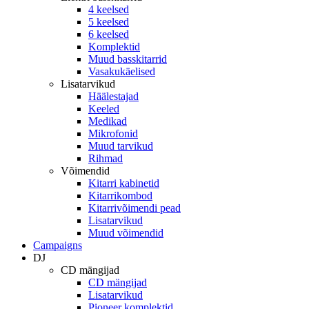
4 keelsed
5 keelsed
6 keelsed
Komplektid
Muud basskitarrid
Vasakukäelised
Lisatarvikud
Häälestajad
Keeled
Medikad
Mikrofonid
Muud tarvikud
Rihmad
Võimendid
Kitarri kabinetid
Kitarrikombod
Kitarrivõimendi pead
Lisatarvikud
Muud võimendid
Campaigns
DJ
CD mängijad
CD mängijad
Lisatarvikud
Pioneer komplektid