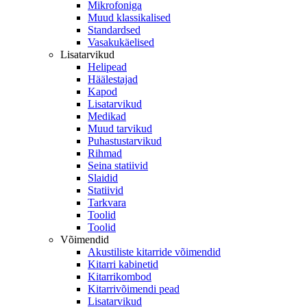
Mikrofoniga
Muud klassikalised
Standardsed
Vasakukäelised
Lisatarvikud
Helipead
Häälestajad
Kapod
Lisatarvikud
Medikad
Muud tarvikud
Puhastustarvikud
Rihmad
Seina statiivid
Slaidid
Statiivid
Tarkvara
Toolid
Toolid
Võimendid
Akustiliste kitarride võimendid
Kitarri kabinetid
Kitarrikombod
Kitarrivõimendi pead
Lisatarvikud