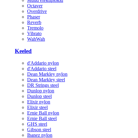
Muud efektiplokid
Octaver
Overdrive
Phaser
Reverb
Tremolo
Vibrato
WahWah
Keeled
d'Addario nylon
d'Addario steel
Dean Markley nylon
Dean Markley steel
DR Strings steel
Dunlop nylon
Dunlop steel
Elixir nylon
Elixir steel
Ernie Ball nylon
Ernie Ball steel
GHS steel
Gibson steel
Ibanez nylon