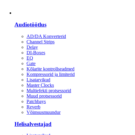
Heli
Audiotöötlus
AD/DA Konverterid
Channel Strips
Delay
DI-Boxes
EQ
Gate
Kõlarite kontrollseadmed
Kompressorid ja limiterid
Lisatarvikud
Master Clocks
Multiefekti protsessorid
Muud protsessorid
Patchbays
Reverb
Võimsusmuundur
Helisalvestajad