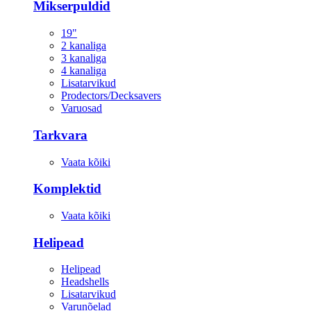
Mikserpuldid
19"
2 kanaliga
3 kanaliga
4 kanaliga
Lisatarvikud
Prodectors/Decksavers
Varuosad
Tarkvara
Vaata kõiki
Komplektid
Vaata kõiki
Helipead
Helipead
Headshells
Lisatarvikud
Varunõelad