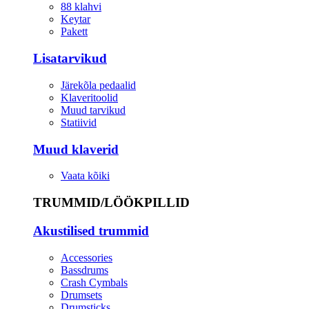
88 klahvi
Keytar
Pakett
Lisatarvikud
Järekõla pedaalid
Klaveritoolid
Muud tarvikud
Statiivid
Muud klaverid
Vaata kõiki
TRUMMID/LÖÖKPILLID
Akustilised trummid
Accessories
Bassdrums
Crash Cymbals
Drumsets
Drumsticks