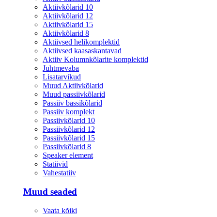
Aktiivkõlarid 10
Aktiivkõlarid 12
Aktiivkõlarid 15
Aktiivkõlarid 8
Aktiivsed helikomplektid
Aktiivsed kaasaskantavad
Aktiiv Kolumnkõlarite komplektid
Juhtmevaba
Lisatarvikud
Muud Aktiivkõlarid
Muud passiivkõlarid
Passiiv bassikõlarid
Passiiv komplekt
Passiivkõlarid 10
Passiivkõlarid 12
Passiivkõlarid 15
Passiivkõlarid 8
Speaker element
Statiivid
Vahestatiiv
Muud seaded
Vaata kõiki