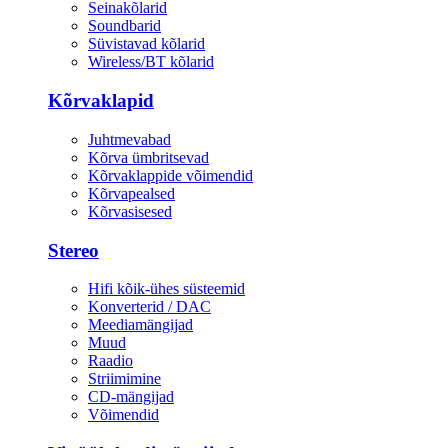
Seinakõlarid
Soundbarid
Süvistavad kõlarid
Wireless/BT kõlarid
Kõrvaklapid
Juhtmevabad
Kõrva ümbritsevad
Kõrvaklappide võimendid
Kõrvapealsed
Kõrvasisesed
Stereo
Hifi kõik-ühes süsteemid
Konverterid / DAC
Meediamängijad
Muud
Raadio
Striimimine
CD-mängijad
Võimendid