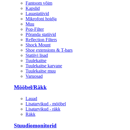
Fantoom võim
Kapslid
Lauastatiivid
Mikrofoni hoidja
Muu
Pop-Filter
Põranda statiivid
Reflection Filters
Shock Mount
Shoe extensions & T-bars
Statiivi lisad
Tuulekaitse
Tuulekaitse karvane
Tuulekaitse muu
Varuosad
Mööbel/Räkk
Lauad
Lisatarvikud - mööbel
Lisatarvikud - räkk
Räkk
Stuudiomonitorid