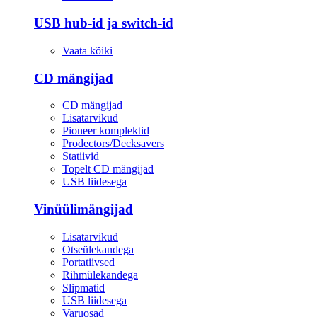
USB hub-id ja switch-id
Vaata kõiki
CD mängijad
CD mängijad
Lisatarvikud
Pioneer komplektid
Prodectors/Decksavers
Statiivid
Topelt CD mängijad
USB liidesega
Vinüülimängijad
Lisatarvikud
Otseülekandega
Portatiivsed
Rihmülekandega
Slipmatid
USB liidesega
Varuosad