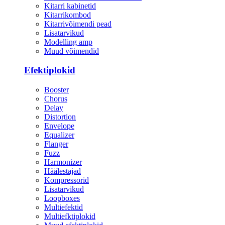
Kitarri kabinetid
Kitarrikombod
Kitarrivõimendi pead
Lisatarvikud
Modelling amp
Muud võimendid
Efektiplokid
Booster
Chorus
Delay
Distortion
Envelope
Equalizer
Flanger
Fuzz
Harmonizer
Häälestajad
Kompressorid
Lisatarvikud
Loopboxes
Multiefektid
Multiefktiplokid