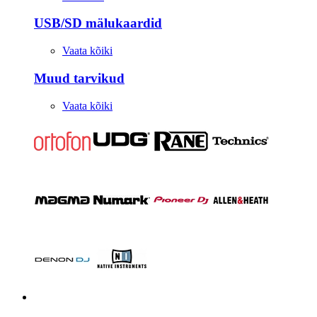
USB/SD mälukaardid
Vaata kõiki
Muud tarvikud
Vaata kõiki
Stuudio