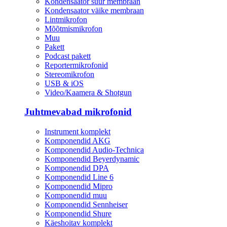
Kondensaator suur membraan
Kondensaator väike membraan
Lintmikrofon
Mõõtmismikrofon
Muu
Pakett
Podcast pakett
Reportermikrofonid
Stereomikrofon
USB & iOS
Video/Kaamera & Shotgun
Juhtmevabad mikrofonid
Instrument komplekt
Komponendid AKG
Komponendid Audio-Technica
Komponendid Beyerdynamic
Komponendid DPA
Komponendid Line 6
Komponendid Mipro
Komponendid muu
Komponendid Sennheiser
Komponendid Shure
Käeshoitav komplekt