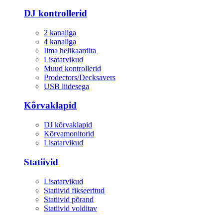
DJ kontrollerid
2 kanaliga
4 kanaliga
Ilma helikaardita
Lisatarvikud
Muud kontrollerid
Prodectors/Decksavers
USB liidesega
Kõrvaklapid
DJ kõrvaklapid
Kõrvamonitorid
Lisatarvikud
Statiivid
Lisatarvikud
Statiivid fikseeritud
Statiivid põrand
Statiivid volditav