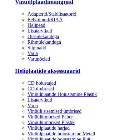
Vinüülplaadimängijad
Adapterid/Stabilisaatorid
Eelvõimud/RIAA
Helipead
Lisatarvikud
Otseülekandega
Rihmülekandega
Slipmatid
Varia
Varunõelad
Heliplaatide aksessuaarid
CD hoiustajad
CD ümbrised
Vinüülplaatide Hoiustamine Plastik
Lisatarvikud
Varia
Vinüüli sisemised ümbrised
Vinüüliümbrised Paber
Vinüüliümbrised Plastik
Vinüülplaatide harjad
Vinüülplaatide hoiustamine Metall
Vinüülplaatide hoiustamine Puit