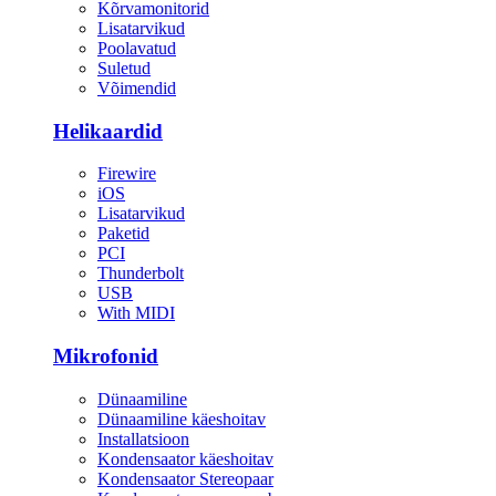
Kõrvamonitorid
Lisatarvikud
Poolavatud
Suletud
Võimendid
Helikaardid
Firewire
iOS
Lisatarvikud
Paketid
PCI
Thunderbolt
USB
With MIDI
Mikrofonid
Dünaamiline
Dünaamiline käeshoitav
Installatsioon
Kondensaator käeshoitav
Kondensaator Stereopaar