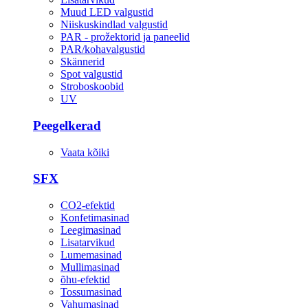
Muud LED valgustid
Niiskuskindlad valgustid
PAR - prožektorid ja paneelid
PAR/kohavalgustid
Skännerid
Spot valgustid
Stroboskoobid
UV
Peegelkerad
Vaata kõiki
SFX
CO2-efektid
Konfetimasinad
Leegimasinad
Lisatarvikud
Lumemasinad
Mullimasinad
õhu-efektid
Tossumasinad
Vahumasinad