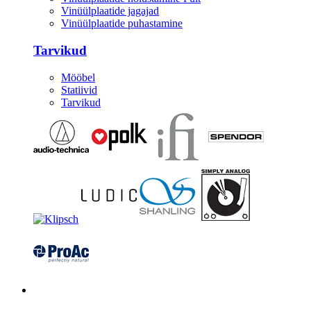
Vinüülplaatide jagajad
Vinüülplaatide puhastamine
Tarvikud
Mööbel
Statiivid
Tarvikud
Kitarrid/Bass