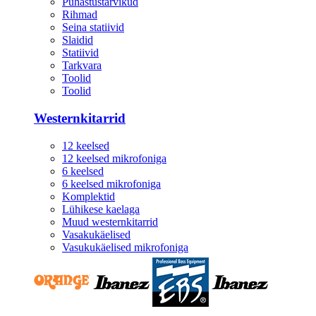
Puhastustarvikud
Rihmad
Seina statiivid
Slaidid
Statiivid
Tarkvara
Toolid
Toolid
Westernkitarrid
12 keelsed
12 keelsed mikrofoniga
6 keelsed
6 keelsed mikrofoniga
Komplektid
Lühikese kaelaga
Muud westernkitarrid
Vasakukäelised
Vasukukäelised mikrofoniga