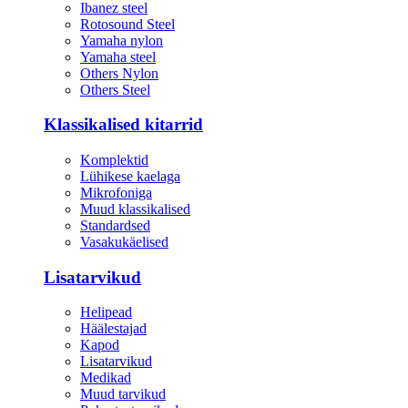
Ibanez steel
Rotosound Steel
Yamaha nylon
Yamaha steel
Others Nylon
Others Steel
Klassikalised kitarrid
Komplektid
Lühikese kaelaga
Mikrofoniga
Muud klassikalised
Standardsed
Vasakukäelised
Lisatarvikud
Helipead
Häälestajad
Kapod
Lisatarvikud
Medikad
Muud tarvikud