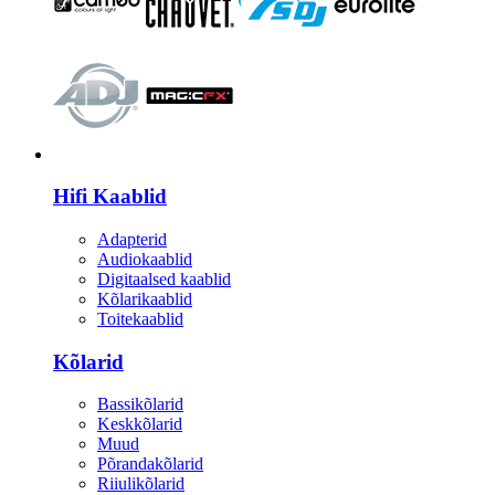
HI-FI
Hifi Kaablid
Adapterid
Audiokaablid
Digitaalsed kaablid
Kõlarikaablid
Toitekaablid
Kõlarid
Bassikõlarid
Keskkõlarid
Muud
Põrandakõlarid
Riiulikõlarid