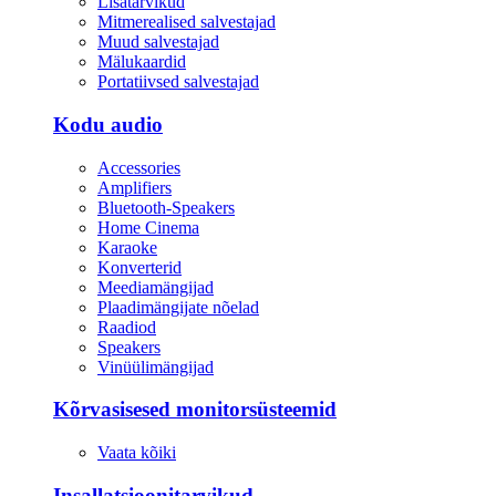
Lisatarvikud
Mitmerealised salvestajad
Muud salvestajad
Mälukaardid
Portatiivsed salvestajad
Kodu audio
Accessories
Amplifiers
Bluetooth-Speakers
Home Cinema
Karaoke
Konverterid
Meediamängijad
Plaadimängijate nõelad
Raadiod
Speakers
Vinüülimängijad
Kõrvasisesed monitorsüsteemid
Vaata kõiki
Insallatsioonitarvikud