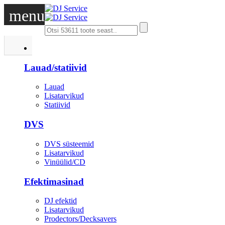
menu
DJ
Lauad/statiivid
Lauad
Lisatarvikud
Statiivid
DVS
DVS süsteemid
Lisatarvikud
Vinüülid/CD
Efektimasinad
DJ efektid
Lisatarvikud
Prodectors/Decksavers