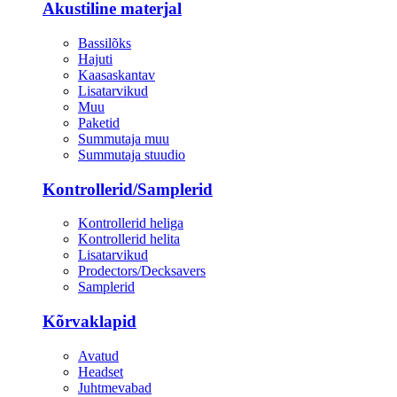
Akustiline materjal
Bassilõks
Hajuti
Kaasaskantav
Lisatarvikud
Muu
Paketid
Summutaja muu
Summutaja stuudio
Kontrollerid/Samplerid
Kontrollerid heliga
Kontrollerid helita
Lisatarvikud
Prodectors/Decksavers
Samplerid
Kõrvaklapid
Avatud
Headset
Juhtmevabad