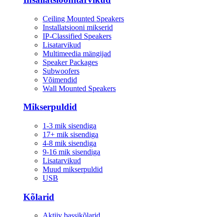
Ceiling Mounted Speakers
Installatsiooni mikserid
IP-Classified Speakers
Lisatarvikud
Multimeedia mängijad
Speaker Packages
Subwoofers
Võimendid
Wall Mounted Speakers
Mikserpuldid
1-3 mik sisendiga
17+ mik sisendiga
4-8 mik sisendiga
9-16 mik sisendiga
Lisatarvikud
Muud mikserpuldid
USB
Kõlarid
Aktiiv bassikõlarid