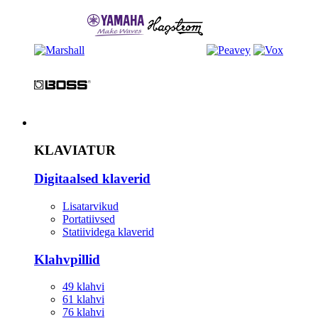
Instrument
KLAVIATUR
Digitaalsed klaverid
Lisatarvikud
Portatiivsed
Statiividega klaverid
Klahvpillid
49 klahvi
61 klahvi
76 klahvi