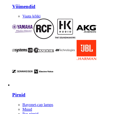
Võimendid
Vaata kõiki
Valgustus
Pirnid
Bayonet-cap lamps
Muud
Par-pirnid