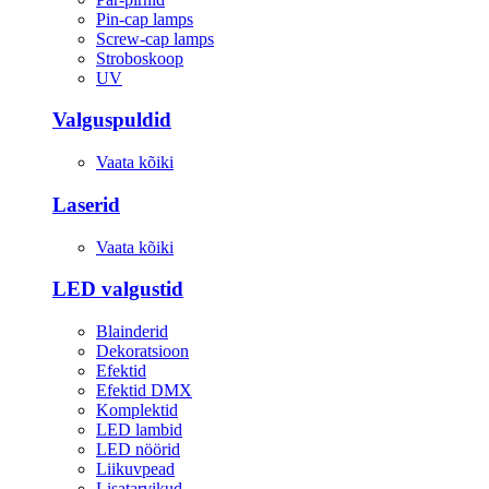
Pin-cap lamps
Screw-cap lamps
Stroboskoop
UV
Valguspuldid
Vaata kõiki
Laserid
Vaata kõiki
LED valgustid
Blainderid
Dekoratsioon
Efektid
Efektid DMX
Komplektid
LED lambid
LED nöörid
Liikuvpead
Lisatarvikud