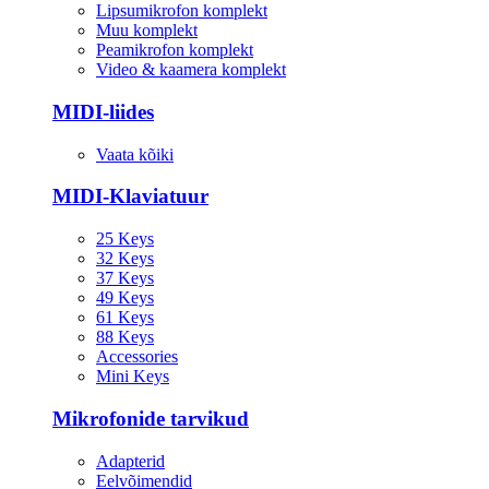
Lipsumikrofon komplekt
Muu komplekt
Peamikrofon komplekt
Video & kaamera komplekt
MIDI-liides
Vaata kõiki
MIDI-Klaviatuur
25 Keys
32 Keys
37 Keys
49 Keys
61 Keys
88 Keys
Accessories
Mini Keys
Mikrofonide tarvikud
Adapterid
Eelvõimendid