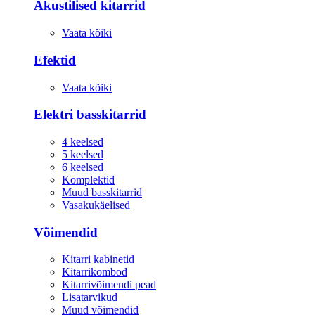
Akustilised kitarrid
Vaata kõiki
Efektid
Vaata kõiki
Elektri basskitarrid
4 keelsed
5 keelsed
6 keelsed
Komplektid
Muud basskitarrid
Vasakukäelised
Võimendid
Kitarri kabinetid
Kitarrikombod
Kitarrivõimendi pead
Lisatarvikud
Muud võimendid