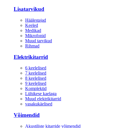
Lisatarvikud
Häälestajad
Keeled
Medikad
Mikrofonid
Muud tarvikud
Rihmad
Elektrikitarrid
6 keelelised
7 keelelised
8 keelelised
9 keelelised
Komplektid
Lühikese kaelaga
Muud elektrikitarrid
vasakukäelised
Võimendid
Akustiliste kitarride võimendid