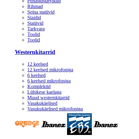
Puhastustarvikud
Rihmad
Seina statiivid
Slaidid
Statiivid
Tarkvara
Toolid
Toolid
Westernkitarrid
12 keelsed
12 keelsed mikrofoniga
6 keelsed
6 keelsed mikrofoniga
Komplektid
Lühikese kaelaga
Muud westernkitarrid
Vasakukäelised
Vasukukäelised mikrofoniga