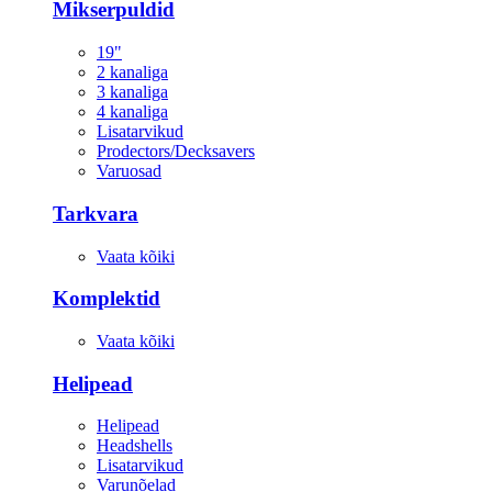
Mikserpuldid
19"
2 kanaliga
3 kanaliga
4 kanaliga
Lisatarvikud
Prodectors/Decksavers
Varuosad
Tarkvara
Vaata kõiki
Komplektid
Vaata kõiki
Helipead
Helipead
Headshells
Lisatarvikud
Varunõelad