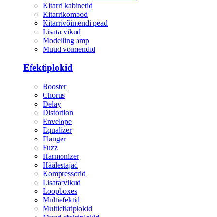
Kitarri kabinetid
Kitarrikombod
Kitarrivõimendi pead
Lisatarvikud
Modelling amp
Muud võimendid
Efektiplokid
Booster
Chorus
Delay
Distortion
Envelope
Equalizer
Flanger
Fuzz
Harmonizer
Häälestajad
Kompressorid
Lisatarvikud
Loopboxes
Multiefektid
Multiefktiplokid