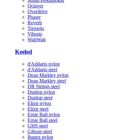
Muud efektiplokid
Octaver
Overdrive
Phaser
Reverb
Tremolo
Vibrato
WahWah
Keeled
d'Addario nylon
d'Addario steel
Dean Markley nylon
Dean Markley steel
DR Strings steel
Dunlop nylon
Dunlop steel
Elixir nylon
Elixir steel
Ernie Ball nylon
Ernie Ball steel
GHS steel
Gibson steel
Ibanez nylon