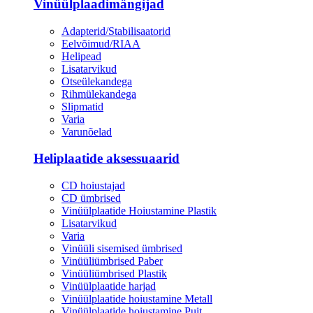
Vinüülplaadimängijad
Adapterid/Stabilisaatorid
Eelvõimud/RIAA
Helipead
Lisatarvikud
Otseülekandega
Rihmülekandega
Slipmatid
Varia
Varunõelad
Heliplaatide aksessuaarid
CD hoiustajad
CD ümbrised
Vinüülplaatide Hoiustamine Plastik
Lisatarvikud
Varia
Vinüüli sisemised ümbrised
Vinüüliümbrised Paber
Vinüüliümbrised Plastik
Vinüülplaatide harjad
Vinüülplaatide hoiustamine Metall
Vinüülplaatide hoiustamine Puit