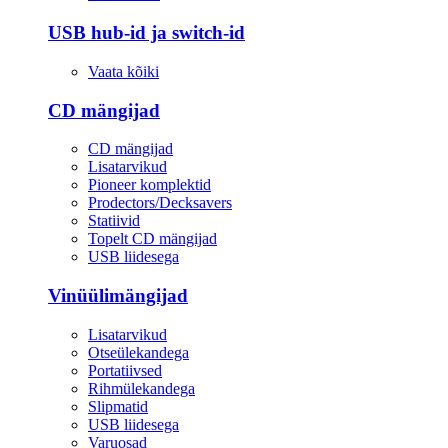
USB hub-id ja switch-id
Vaata kõiki
CD mängijad
CD mängijad
Lisatarvikud
Pioneer komplektid
Prodectors/Decksavers
Statiivid
Topelt CD mängijad
USB liidesega
Vinüülimängijad
Lisatarvikud
Otseülekandega
Portatiivsed
Rihmülekandega
Slipmatid
USB liidesega
Varuosad