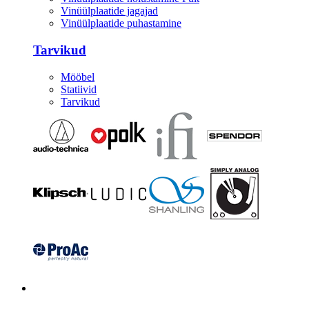
Vinüülplaatide jagajad
Vinüülplaatide puhastamine
Tarvikud
Mööbel
Statiivid
Tarvikud
Kitarrid/Bass