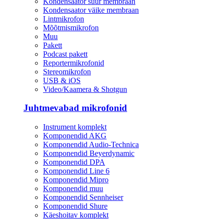
Kondensaator suur membraan
Kondensaator väike membraan
Lintmikrofon
Mõõtmismikrofon
Muu
Pakett
Podcast pakett
Reportermikrofonid
Stereomikrofon
USB & iOS
Video/Kaamera & Shotgun
Juhtmevabad mikrofonid
Instrument komplekt
Komponendid AKG
Komponendid Audio-Technica
Komponendid Beyerdynamic
Komponendid DPA
Komponendid Line 6
Komponendid Mipro
Komponendid muu
Komponendid Sennheiser
Komponendid Shure
Käeshoitav komplekt