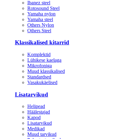
Ibanez steel
Rotosound Steel
Yamaha nylon
Yamaha steel
Others Nylon
Others Steel
Klassikalised kitarrid
Komplektid
Lühikese kaelaga
Mikrofoniga
Muud klassikalised
Standardsed
Vasakukäelised
Lisatarvikud
Helipead
Häälestajad
Kapod
Lisatarvikud
Medikad
Muud tarvikud