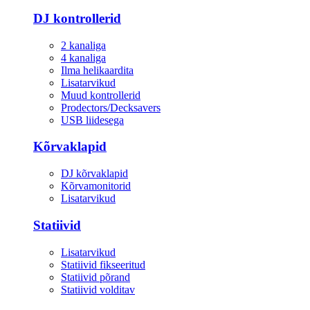
DJ kontrollerid
2 kanaliga
4 kanaliga
Ilma helikaardita
Lisatarvikud
Muud kontrollerid
Prodectors/Decksavers
USB liidesega
Kõrvaklapid
DJ kõrvaklapid
Kõrvamonitorid
Lisatarvikud
Statiivid
Lisatarvikud
Statiivid fikseeritud
Statiivid põrand
Statiivid volditav