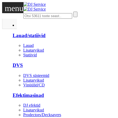
menu
DJ
Lauad/statiivid
Lauad
Lisatarvikud
Statiivid
DVS
DVS süsteemid
Lisatarvikud
Vinüülid/CD
Efektimasinad
DJ efektid
Lisatarvikud
Prodectors/Decksavers