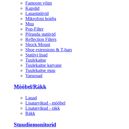
Fantoom võim
Kapslid
Lauastatiivid
Mikrofoni hoidja
Muu
Pop-Filter
Põranda statiivid
Reflection Filters
Shock Mount
Shoe extensions & T-bars
Statiivi lisad
Tuulekaitse
Tuulekaitse karvane
Tuulekaitse muu
Varuosad
Mööbel/Räkk
Lauad
Lisatarvikud - mööbel
Lisatarvikud - räkk
Räkk
Stuudiomonitorid