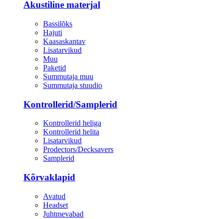
Akustiline materjal
Bassilõks
Hajuti
Kaasaskantav
Lisatarvikud
Muu
Paketid
Summutaja muu
Summutaja stuudio
Kontrollerid/Samplerid
Kontrollerid heliga
Kontrollerid helita
Lisatarvikud
Prodectors/Decksavers
Samplerid
Kõrvaklapid
Avatud
Headset
Juhtmevabad