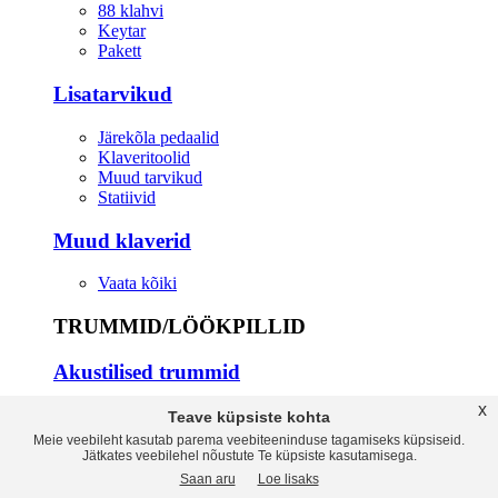
88 klahvi
Keytar
Pakett
Lisatarvikud
Järekõla pedaalid
Klaveritoolid
Muud tarvikud
Statiivid
Muud klaverid
Vaata kõiki
TRUMMID/LÖÖKPILLID
Akustilised trummid
x
Accessories
Teave küpsiste kohta
Bassdrums
Meie veebileht kasutab parema veebiteeninduse tagamiseks küpsiseid.
Crash Cymbals
Jätkates veebilehel nõustute Te küpsiste kasutamisega.
Drumsets
Saan aru
Loe lisaks
Drumsticks