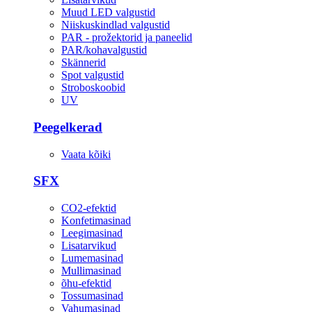
Muud LED valgustid
Niiskuskindlad valgustid
PAR - prožektorid ja paneelid
PAR/kohavalgustid
Skännerid
Spot valgustid
Stroboskoobid
UV
Peegelkerad
Vaata kõiki
SFX
CO2-efektid
Konfetimasinad
Leegimasinad
Lisatarvikud
Lumemasinad
Mullimasinad
õhu-efektid
Tossumasinad
Vahumasinad