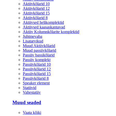
Aktiivkõlarid 10
Aktiivkõlarid 12
Aktiivkõlarid 15
Aktiivkõlarid 8
Aktiivsed helikomplektid
Aktiivsed kaasaskantavad
Aktiiv Kolumnkõlarite komplektid
Juhtmevaba
Lisatarvikud
Muud Aktiivkõlarid
Muud passiivkõlarid
Passiiv bassikõlarid
Passiiv komplekt
Passiivkõlarid 10
Passiivkõlarid 12
Passiivkõlarid 15
Passiivkõlarid 8
Speaker element
Statiivid
Vahestatiiv
Muud seaded
Vaata kõiki