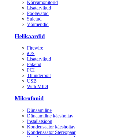
Kõrvamonitorid
Lisatarvikud
Poolavatud
Suletud
Võimendid
Helikaardid
Firewire
iOS
Lisatarvikud
Paketid
PCI
Thunderbolt
USB
With MIDI
Mikrofonid
Dünaamiline
Dünaamiline käeshoitav
Installatsioon
Kondensaator käeshoitav
Kondensaator Stereopaar