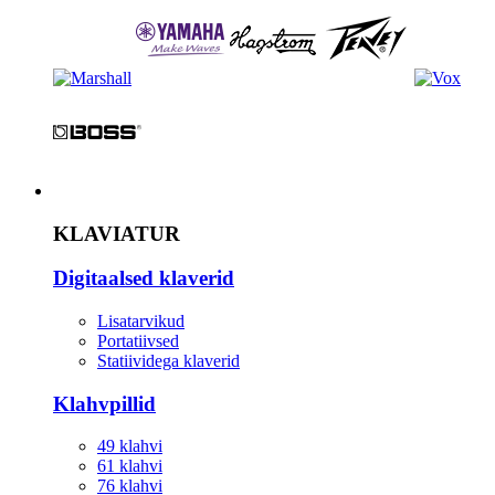
Instrument
KLAVIATUR
Digitaalsed klaverid
Lisatarvikud
Portatiivsed
Statiividega klaverid
Klahvpillid
49 klahvi
61 klahvi
76 klahvi