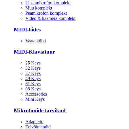
Lipsumikrofon komplekt
Muu komplekt
Peamikrofon komplekt
Video & kaamera komplekt
MIDI-liides
Vaata kõiki
MIDI-Klaviatuur
25 Keys
32 Keys
37 Keys
49 Keys
61 Keys
88 Keys
Accessories
Mini Keys
Mikrofonide tarvikud
Adapterid
Eelvõimendid