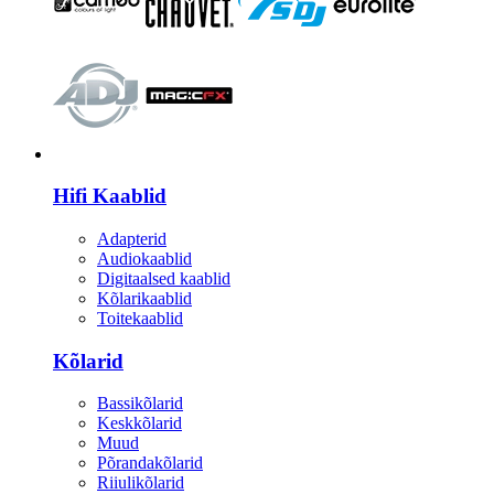
HI-FI
Hifi Kaablid
Adapterid
Audiokaablid
Digitaalsed kaablid
Kõlarikaablid
Toitekaablid
Kõlarid
Bassikõlarid
Keskkõlarid
Muud
Põrandakõlarid
Riiulikõlarid