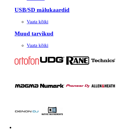
USB/SD mälukaardid
Vaata kõiki
Muud tarvikud
Vaata kõiki
Stuudio