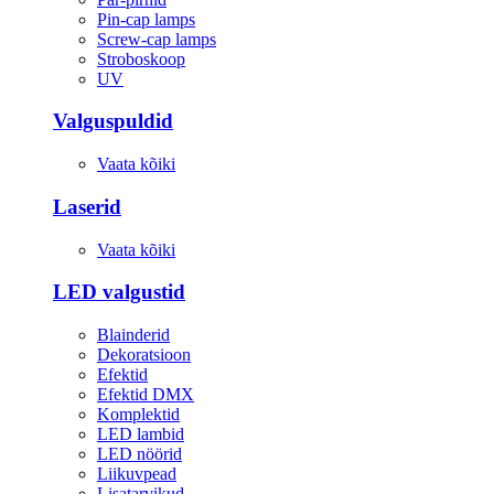
Pin-cap lamps
Screw-cap lamps
Stroboskoop
UV
Valguspuldid
Vaata kõiki
Laserid
Vaata kõiki
LED valgustid
Blainderid
Dekoratsioon
Efektid
Efektid DMX
Komplektid
LED lambid
LED nöörid
Liikuvpead
Lisatarvikud