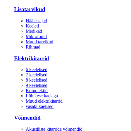
Lisatarvikud
Häälestajad
Keeled
Medikad
Mikrofonid
Muud tarvikud
Rihmad
Elektrikitarrid
6 keelelised
7 keelelised
8 keelelised
9 keelelised
Komplektid
Lühikese kaelaga
Muud elektrikitarrid
vasakukäelised
Võimendid
Akustiliste kitarride võimendid