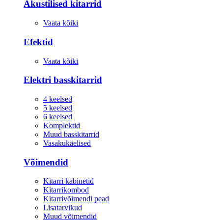
Akustilised kitarrid
Vaata kõiki
Efektid
Vaata kõiki
Elektri basskitarrid
4 keelsed
5 keelsed
6 keelsed
Komplektid
Muud basskitarrid
Vasakukäelised
Võimendid
Kitarri kabinetid
Kitarrikombod
Kitarrivõimendi pead
Lisatarvikud
Muud võimendid