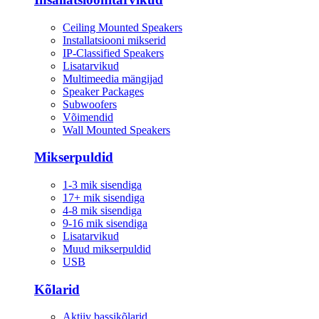
Ceiling Mounted Speakers
Installatsiooni mikserid
IP-Classified Speakers
Lisatarvikud
Multimeedia mängijad
Speaker Packages
Subwoofers
Võimendid
Wall Mounted Speakers
Mikserpuldid
1-3 mik sisendiga
17+ mik sisendiga
4-8 mik sisendiga
9-16 mik sisendiga
Lisatarvikud
Muud mikserpuldid
USB
Kõlarid
Aktiiv bassikõlarid