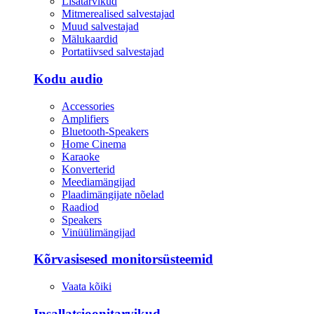
Lisatarvikud
Mitmerealised salvestajad
Muud salvestajad
Mälukaardid
Portatiivsed salvestajad
Kodu audio
Accessories
Amplifiers
Bluetooth-Speakers
Home Cinema
Karaoke
Konverterid
Meediamängijad
Plaadimängijate nõelad
Raadiod
Speakers
Vinüülimängijad
Kõrvasisesed monitorsüsteemid
Vaata kõiki
Insallatsioonitarvikud