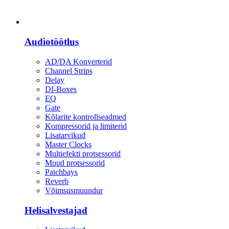
Heli
Audiotöötlus
AD/DA Konverterid
Channel Strips
Delay
DI-Boxes
EQ
Gate
Kõlarite kontrollseadmed
Kompressorid ja limiterid
Lisatarvikud
Master Clocks
Multiefekti protsessorid
Muud protsessorid
Patchbays
Reverb
Võimsusmuundur
Helisalvestajad