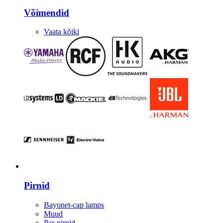
Võimendid
Vaata kõiki
Valgustus
Pirnid
Bayonet-cap lamps
Muud
Par-pirnid