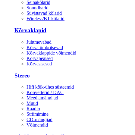
Seinakõlarid
Soundbarid
Süvistavad kõlarid
Wireless/BT kõlarid
Kõrvaklapid
Juhtmevabad
Kõrva ümbritsevad
Kõrvaklappide võimendid
Kõrvapealsed
Kõrvasisesed
Stereo
Hifi kõik-ühes süsteemid
Konverterid / DAC
Meediamängijad
Muud
Raadio
Striimimine
CD-mängijad
Võimendid