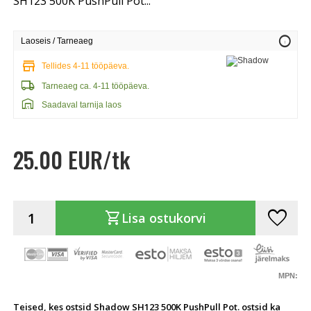
SH123 500K PushPull Pot...
info
Laoseis / Tarneaeg
store
Tellides 4-11 tööpäeva.
local_shipping
Tarneaeg ca. 4-11 tööpäeva.
warehouse
Saadaval tarnija laos
25.00 EUR/tk
favorite
shopping_cart
Lisa ostukorvi
MPN:
Teised, kes ostsid Shadow SH123 500K PushPull Pot. ostsid ka