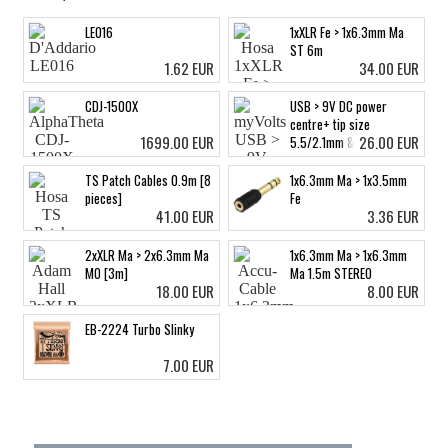
LE016
1xXLR Fe > 1x6.3mm Ma
ST 6m
1.62 EUR
34.00 EUR
CDJ-1500X
USB > 9V DC power
centre+ tip size
1699.00 EUR
26.00 EUR
5.5/2.1mm & 5.5/2.5mm
TS Patch Cables 0.9m [8
1x6.3mm Ma > 1x3.5mm
pieces]
Fe
41.00 EUR
3.36 EUR
2xXLR Ma > 2x6.3mm Ma
1x6.3mm Ma > 1x6.3mm
MO [3m]
Ma 1.5m STEREO
18.00 EUR
8.00 EUR
EB-2224 Turbo Slinky
7.00 EUR