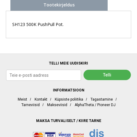
Tootekirjeldus
SH123 500K PushPull Pot.
TELLI MEIE UUDISKIRI
INFORMATSIOON
Meist
/
Kontakt
/
Küpsiste poliitika
/
Tagastamine
/
Tarneviisid
/
Makseviisid
/
AlphaTheta / Pioneer DJ
MAKSA TURVALISELT / KIIRE TARNE