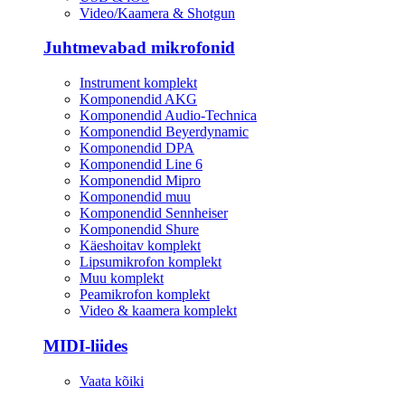
Video/Kaamera & Shotgun
Juhtmevabad mikrofonid
Instrument komplekt
Komponendid AKG
Komponendid Audio-Technica
Komponendid Beyerdynamic
Komponendid DPA
Komponendid Line 6
Komponendid Mipro
Komponendid muu
Komponendid Sennheiser
Komponendid Shure
Käeshoitav komplekt
Lipsumikrofon komplekt
Muu komplekt
Peamikrofon komplekt
Video & kaamera komplekt
MIDI-liides
Vaata kõiki