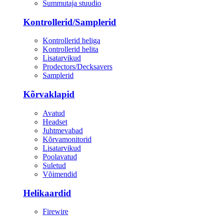
Summutaja stuudio
Kontrollerid/Samplerid
Kontrollerid heliga
Kontrollerid helita
Lisatarvikud
Prodectors/Decksavers
Samplerid
Kõrvaklapid
Avatud
Headset
Juhtmevabad
Kõrvamonitorid
Lisatarvikud
Poolavatud
Suletud
Võimendid
Helikaardid
Firewire