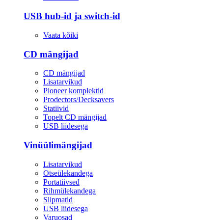
USB hub-id ja switch-id
Vaata kõiki
CD mängijad
CD mängijad
Lisatarvikud
Pioneer komplektid
Prodectors/Decksavers
Statiivid
Topelt CD mängijad
USB liidesega
Vinüülimängijad
Lisatarvikud
Otseülekandega
Portatiivsed
Rihmülekandega
Slipmatid
USB liidesega
Varuosad