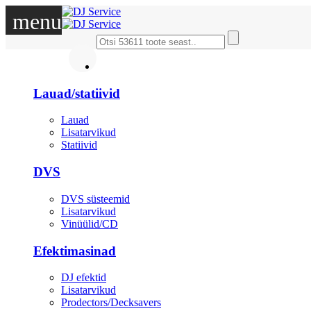
menu
DJ
Lauad/statiivid
Lauad
Lisatarvikud
Statiivid
DVS
DVS süsteemid
Lisatarvikud
Vinüülid/CD
Efektimasinad
DJ efektid
Lisatarvikud
Prodectors/Decksavers