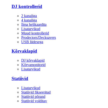
DJ kontrollerid
2 kanaliga
4 kanaliga
Ilma helikaardita
Lisatarvikud
Muud kontrollerid
Prodectors/Decksavers
USB liidesega
Kõrvaklapid
DJ kõrvaklapid
Kõrvamonitorid
Lisatarvikud
Statiivid
Lisatarvikud
Statiivid fikseeritud
Statiivid põrand
Statiivid volditav