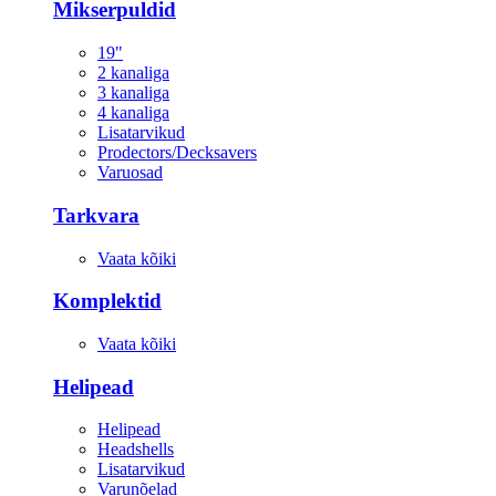
Mikserpuldid
19"
2 kanaliga
3 kanaliga
4 kanaliga
Lisatarvikud
Prodectors/Decksavers
Varuosad
Tarkvara
Vaata kõiki
Komplektid
Vaata kõiki
Helipead
Helipead
Headshells
Lisatarvikud
Varunõelad