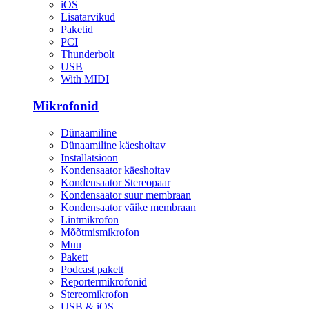
iOS
Lisatarvikud
Paketid
PCI
Thunderbolt
USB
With MIDI
Mikrofonid
Dünaamiline
Dünaamiline käeshoitav
Installatsioon
Kondensaator käeshoitav
Kondensaator Stereopaar
Kondensaator suur membraan
Kondensaator väike membraan
Lintmikrofon
Mõõtmismikrofon
Muu
Pakett
Podcast pakett
Reportermikrofonid
Stereomikrofon
USB & iOS