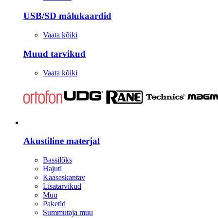
USB/SD mälukaardid
Vaata kõiki
Muud tarvikud
Vaata kõiki
Stuudio
Akustiline materjal
Bassilõks
Hajuti
Kaasaskantav
Lisatarvikud
Muu
Paketid
Summutaja muu