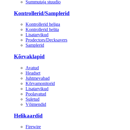
Summutaja stuudio
Kontrollerid/Samplerid
Kontrollerid heliga
Kontrollerid helita
Lisatarvikud
Prodectors/Decksavers
Samplerid
Kõrvaklapid
Avatud
Headset
Juhtmevabad
Kõrvamonitorid
Lisatarvikud
Poolavatud
Suletud
Võimendid
Helikaardid
Firewire