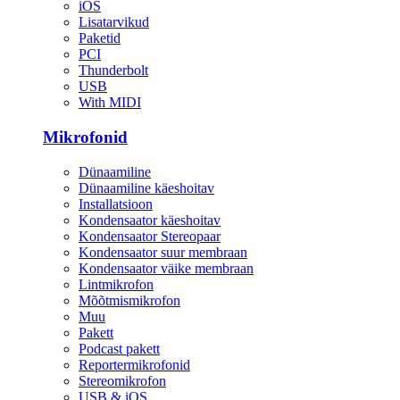
iOS
Lisatarvikud
Paketid
PCI
Thunderbolt
USB
With MIDI
Mikrofonid
Dünaamiline
Dünaamiline käeshoitav
Installatsioon
Kondensaator käeshoitav
Kondensaator Stereopaar
Kondensaator suur membraan
Kondensaator väike membraan
Lintmikrofon
Mõõtmismikrofon
Muu
Pakett
Podcast pakett
Reportermikrofonid
Stereomikrofon
USB & iOS