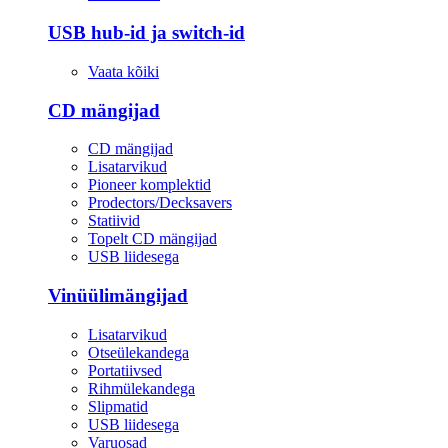
USB hub-id ja switch-id
Vaata kõiki
CD mängijad
CD mängijad
Lisatarvikud
Pioneer komplektid
Prodectors/Decksavers
Statiivid
Topelt CD mängijad
USB liidesega
Vinüülimängijad
Lisatarvikud
Otseülekandega
Portatiivsed
Rihmülekandega
Slipmatid
USB liidesega
Varuosad