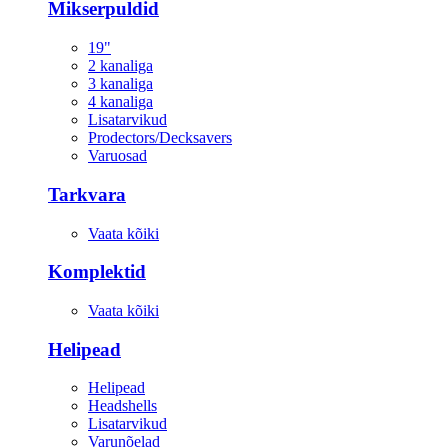
Mikserpuldid
19"
2 kanaliga
3 kanaliga
4 kanaliga
Lisatarvikud
Prodectors/Decksavers
Varuosad
Tarkvara
Vaata kõiki
Komplektid
Vaata kõiki
Helipead
Helipead
Headshells
Lisatarvikud
Varunõelad