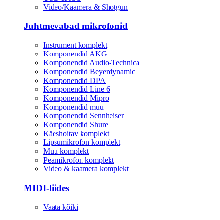
Video/Kaamera & Shotgun
Juhtmevabad mikrofonid
Instrument komplekt
Komponendid AKG
Komponendid Audio-Technica
Komponendid Beyerdynamic
Komponendid DPA
Komponendid Line 6
Komponendid Mipro
Komponendid muu
Komponendid Sennheiser
Komponendid Shure
Käeshoitav komplekt
Lipsumikrofon komplekt
Muu komplekt
Peamikrofon komplekt
Video & kaamera komplekt
MIDI-liides
Vaata kõiki