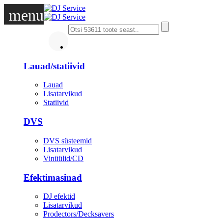
menu
DJ
Lauad/statiivid
Lauad
Lisatarvikud
Statiivid
DVS
DVS süsteemid
Lisatarvikud
Vinüülid/CD
Efektimasinad
DJ efektid
Lisatarvikud
Prodectors/Decksavers