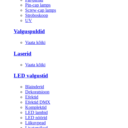
Pin-cap lamps
Screw-cap lamps
Stroboskoop
UV
Valguspuldid
Vaata kõiki
Laserid
Vaata kõiki
LED valgustid
Blainderid
Dekoratsioon
Efektid
Efektid DMX
Komplektid
LED lambid
LED nöörid
Liikuvpead
Lisatarvikud