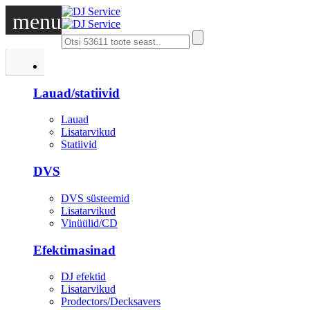
menu
DJ
Lauad/statiivid
Lauad
Lisatarvikud
Statiivid
DVS
DVS süsteemid
Lisatarvikud
Vinüülid/CD
Efektimasinad
DJ efektid
Lisatarvikud
Prodectors/Decksavers