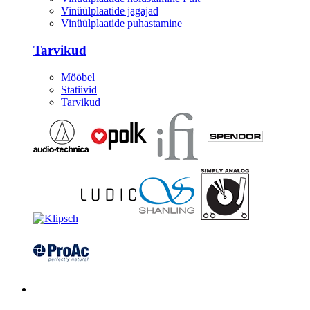
Vinüülplaatide jagajad
Vinüülplaatide puhastamine
Tarvikud
Mööbel
Statiivid
Tarvikud
Kitarrid/Bass