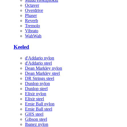
Muud efektiplokid
Octaver
Overdrive
Phaser
Reverb
Tremolo
Vibrato
WahWah
Keeled
d'Addario nylon
d'Addario steel
Dean Markley nylon
Dean Markley steel
DR Strings steel
Dunlop nylon
Dunlop steel
Elixir nylon
Elixir steel
Ernie Ball nylon
Ernie Ball steel
GHS steel
Gibson steel
Ibanez nylon