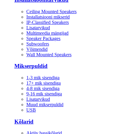
Ceiling Mounted Speakers
Installatsiooni mikserid
IP-Classified Speakers
Lisatarvikud
Multimeedia mängijad
Speaker Packages
Subwoofers
Võimendid
Wall Mounted Speakers
Mikserpuldid
1-3 mik sisendiga
17+ mik sisendiga
4-8 mik sisendiga
9-16 mik sisendiga
Lisatarvikud
Muud mikserpuldid
USB
Kõlarid
Aktiiv bassikõlarid