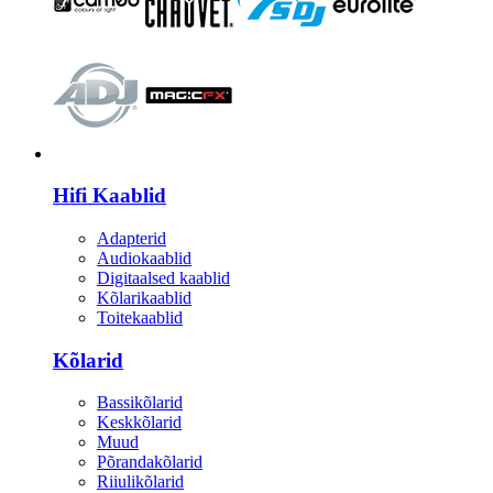
HI-FI
Hifi Kaablid
Adapterid
Audiokaablid
Digitaalsed kaablid
Kõlarikaablid
Toitekaablid
Kõlarid
Bassikõlarid
Keskkõlarid
Muud
Põrandakõlarid
Riiulikõlarid