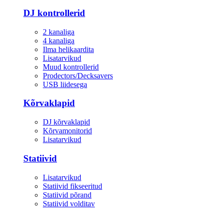
DJ kontrollerid
2 kanaliga
4 kanaliga
Ilma helikaardita
Lisatarvikud
Muud kontrollerid
Prodectors/Decksavers
USB liidesega
Kõrvaklapid
DJ kõrvaklapid
Kõrvamonitorid
Lisatarvikud
Statiivid
Lisatarvikud
Statiivid fikseeritud
Statiivid põrand
Statiivid volditav