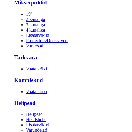
Mikserpuldid
19"
2 kanaliga
3 kanaliga
4 kanaliga
Lisatarvikud
Prodectors/Decksavers
Varuosad
Tarkvara
Vaata kõiki
Komplektid
Vaata kõiki
Helipead
Helipead
Headshells
Lisatarvikud
Varunõelad