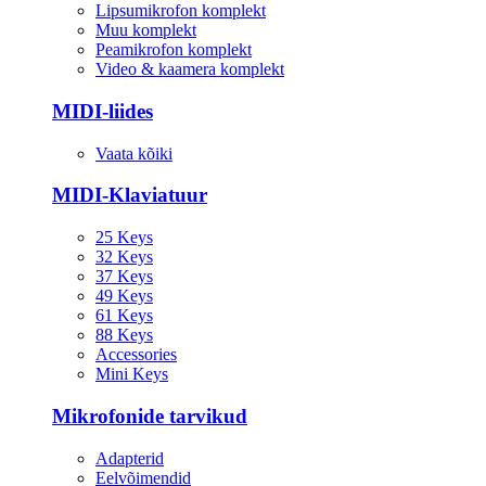
Lipsumikrofon komplekt
Muu komplekt
Peamikrofon komplekt
Video & kaamera komplekt
MIDI-liides
Vaata kõiki
MIDI-Klaviatuur
25 Keys
32 Keys
37 Keys
49 Keys
61 Keys
88 Keys
Accessories
Mini Keys
Mikrofonide tarvikud
Adapterid
Eelvõimendid