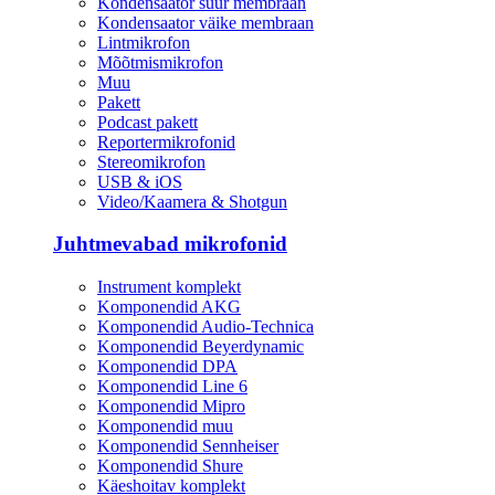
Kondensaator suur membraan
Kondensaator väike membraan
Lintmikrofon
Mõõtmismikrofon
Muu
Pakett
Podcast pakett
Reportermikrofonid
Stereomikrofon
USB & iOS
Video/Kaamera & Shotgun
Juhtmevabad mikrofonid
Instrument komplekt
Komponendid AKG
Komponendid Audio-Technica
Komponendid Beyerdynamic
Komponendid DPA
Komponendid Line 6
Komponendid Mipro
Komponendid muu
Komponendid Sennheiser
Komponendid Shure
Käeshoitav komplekt