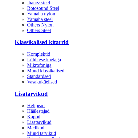
Ibanez steel
Rotosound Steel
Yamaha nylon
Yamaha steel
Others Nylon
Others Steel
Klassikalised kitarrid
Komplektid
Lühikese kaelaga
Mikrofoniga
Muud klassikalised
Standardsed
Vasakukäelised
Lisatarvikud
Helipead
Häälestajad
Kapod
Lisatarvikud
Medikad
Muud tarvikud