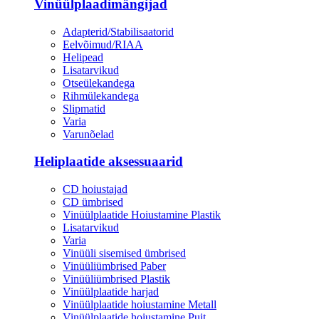
Vinüülplaadimängijad
Adapterid/Stabilisaatorid
Eelvõimud/RIAA
Helipead
Lisatarvikud
Otseülekandega
Rihmülekandega
Slipmatid
Varia
Varunõelad
Heliplaatide aksessuaarid
CD hoiustajad
CD ümbrised
Vinüülplaatide Hoiustamine Plastik
Lisatarvikud
Varia
Vinüüli sisemised ümbrised
Vinüüliümbrised Paber
Vinüüliümbrised Plastik
Vinüülplaatide harjad
Vinüülplaatide hoiustamine Metall
Vinüülplaatide hoiustamine Puit