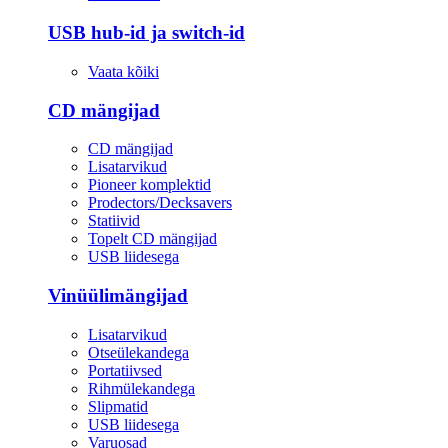
USB hub-id ja switch-id
Vaata kõiki
CD mängijad
CD mängijad
Lisatarvikud
Pioneer komplektid
Prodectors/Decksavers
Statiivid
Topelt CD mängijad
USB liidesega
Vinüülimängijad
Lisatarvikud
Otseülekandega
Portatiivsed
Rihmülekandega
Slipmatid
USB liidesega
Varuosad