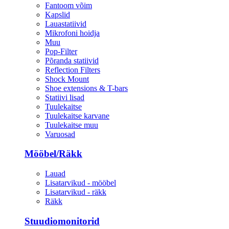
Fantoom võim
Kapslid
Lauastatiivid
Mikrofoni hoidja
Muu
Pop-Filter
Põranda statiivid
Reflection Filters
Shock Mount
Shoe extensions & T-bars
Statiivi lisad
Tuulekaitse
Tuulekaitse karvane
Tuulekaitse muu
Varuosad
Mööbel/Räkk
Lauad
Lisatarvikud - mööbel
Lisatarvikud - räkk
Räkk
Stuudiomonitorid