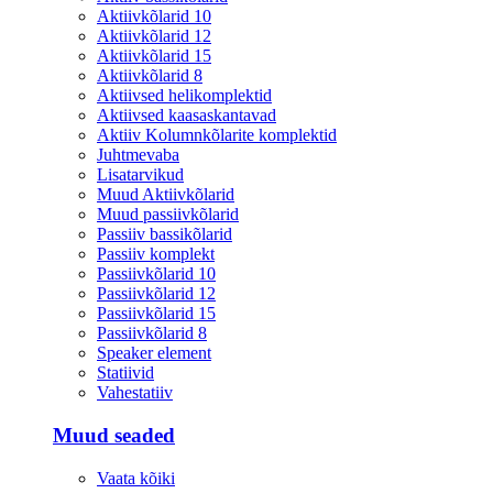
Aktiivkõlarid 10
Aktiivkõlarid 12
Aktiivkõlarid 15
Aktiivkõlarid 8
Aktiivsed helikomplektid
Aktiivsed kaasaskantavad
Aktiiv Kolumnkõlarite komplektid
Juhtmevaba
Lisatarvikud
Muud Aktiivkõlarid
Muud passiivkõlarid
Passiiv bassikõlarid
Passiiv komplekt
Passiivkõlarid 10
Passiivkõlarid 12
Passiivkõlarid 15
Passiivkõlarid 8
Speaker element
Statiivid
Vahestatiiv
Muud seaded
Vaata kõiki