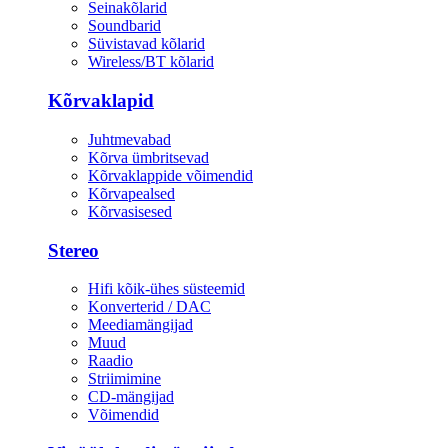
Seinakõlarid
Soundbarid
Süvistavad kõlarid
Wireless/BT kõlarid
Kõrvaklapid
Juhtmevabad
Kõrva ümbritsevad
Kõrvaklappide võimendid
Kõrvapealsed
Kõrvasisesed
Stereo
Hifi kõik-ühes süsteemid
Konverterid / DAC
Meediamängijad
Muud
Raadio
Striimimine
CD-mängijad
Võimendid