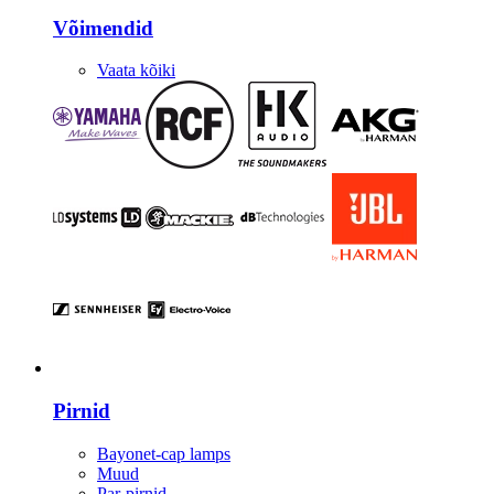
Võimendid
Vaata kõiki
Valgustus
Pirnid
Bayonet-cap lamps
Muud
Par-pirnid