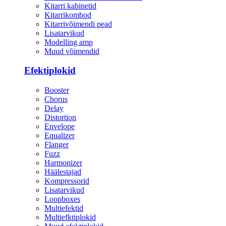
Kitarri kabinetid
Kitarrikombod
Kitarrivõimendi pead
Lisatarvikud
Modelling amp
Muud võimendid
Efektiplokid
Booster
Chorus
Delay
Distortion
Envelope
Equalizer
Flanger
Fuzz
Harmonizer
Häälestajad
Kompressorid
Lisatarvikud
Loopboxes
Multiefektid
Multiefktiplokid