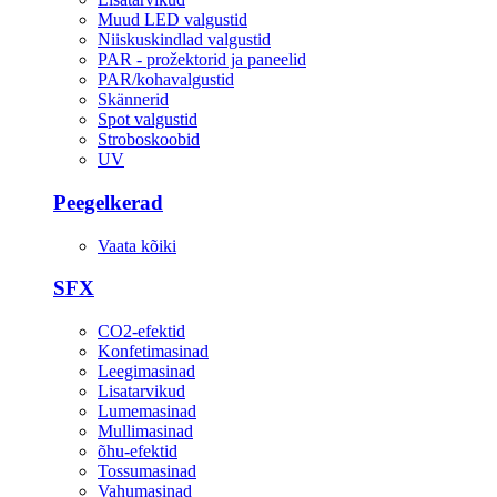
Muud LED valgustid
Niiskuskindlad valgustid
PAR - prožektorid ja paneelid
PAR/kohavalgustid
Skännerid
Spot valgustid
Stroboskoobid
UV
Peegelkerad
Vaata kõiki
SFX
CO2-efektid
Konfetimasinad
Leegimasinad
Lisatarvikud
Lumemasinad
Mullimasinad
õhu-efektid
Tossumasinad
Vahumasinad