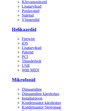
Kõrvamonitorid
Lisatarvikud
Poolavatud
Suletud
Võimendid
Helikaardid
Firewire
iOS
Lisatarvikud
Paketid
PCI
Thunderbolt
USB
With MIDI
Mikrofonid
Dünaamiline
Dünaamiline käeshoitav
Installatsioon
Kondensaator käeshoitav
Kondensaator Stereopaar