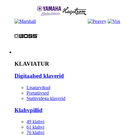
Instrument
KLAVIATUR
Digitaalsed klaverid
Lisatarvikud
Portatiivsed
Statiividega klaverid
Klahvpillid
49 klahvi
61 klahvi
76 klahvi