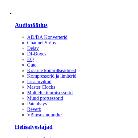
Heli
Audiotöötlus
AD/DA Konverterid
Channel Strips
Delay
DI-Boxes
EQ
Gate
Kõlarite kontrollseadmed
Kompressorid ja limiterid
Lisatarvikud
Master Clocks
Multiefekti protsessorid
Muud protsessorid
Patchbays
Reverb
Võimsusmuundur
Helisalvestajad