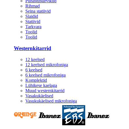
Puhastustarvikud
Rihmad
Seina statiivid
Slaidid
Statiivid
Tarkvara
Toolid
Toolid
Westernkitarrid
12 keelsed
12 keelsed mikrofoniga
6 keelsed
6 keelsed mikrofoniga
Komplektid
Lühikese kaelaga
Muud westernkitarrid
Vasakukäelised
Vasukukäelised mikrofoniga