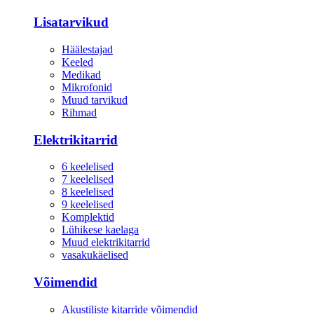
Lisatarvikud
Häälestajad
Keeled
Medikad
Mikrofonid
Muud tarvikud
Rihmad
Elektrikitarrid
6 keelelised
7 keelelised
8 keelelised
9 keelelised
Komplektid
Lühikese kaelaga
Muud elektrikitarrid
vasakukäelised
Võimendid
Akustiliste kitarride võimendid