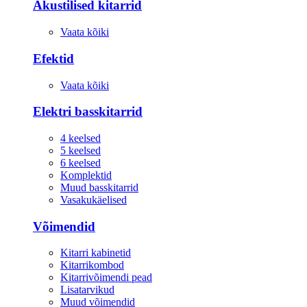
Akustilised kitarrid
Vaata kõiki
Efektid
Vaata kõiki
Elektri basskitarrid
4 keelsed
5 keelsed
6 keelsed
Komplektid
Muud basskitarrid
Vasakukäelised
Võimendid
Kitarri kabinetid
Kitarrikombod
Kitarrivõimendi pead
Lisatarvikud
Muud võimendid