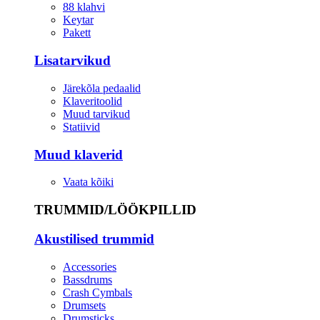
88 klahvi
Keytar
Pakett
Lisatarvikud
Järekõla pedaalid
Klaveritoolid
Muud tarvikud
Statiivid
Muud klaverid
Vaata kõiki
TRUMMID/LÖÖKPILLID
Akustilised trummid
Accessories
Bassdrums
Crash Cymbals
Drumsets
Drumsticks