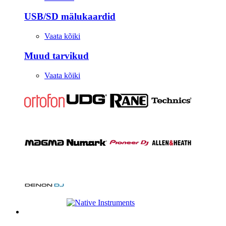
USB/SD mälukaardid
Vaata kõiki
Muud tarvikud
Vaata kõiki
Stuudio