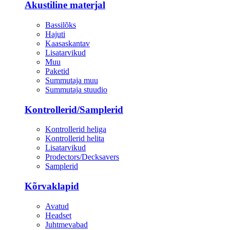
Akustiline materjal
Bassilõks
Hajuti
Kaasaskantav
Lisatarvikud
Muu
Paketid
Summutaja muu
Summutaja stuudio
Kontrollerid/Samplerid
Kontrollerid heliga
Kontrollerid helita
Lisatarvikud
Prodectors/Decksavers
Samplerid
Kõrvaklapid
Avatud
Headset
Juhtmevabad