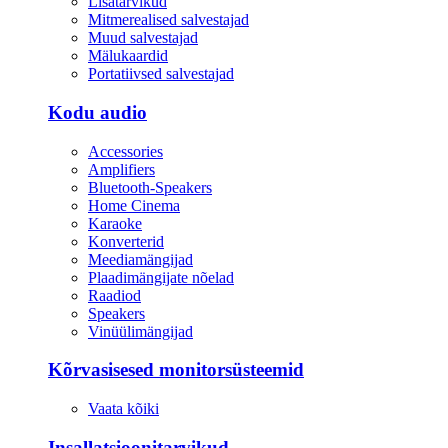
Lisatarvikud
Mitmerealised salvestajad
Muud salvestajad
Mälukaardid
Portatiivsed salvestajad
Kodu audio
Accessories
Amplifiers
Bluetooth-Speakers
Home Cinema
Karaoke
Konverterid
Meediamängijad
Plaadimängijate nõelad
Raadiod
Speakers
Vinüülimängijad
Kõrvasisesed monitorsüsteemid
Vaata kõiki
Insallatsioonitarvikud