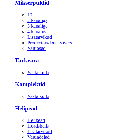
Mikserpuldid
19"
2 kanaliga
3 kanaliga
4 kanaliga
Lisatarvikud
Prodectors/Decksavers
Varuosad
Tarkvara
Vaata kõiki
Komplektid
Vaata kõiki
Helipead
Helipead
Headshells
Lisatarvikud
Varunõelad