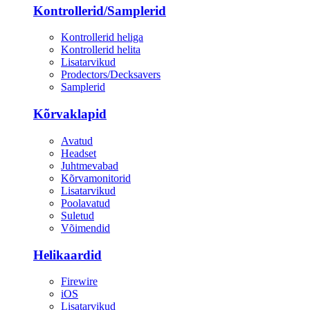
Kontrollerid/Samplerid
Kontrollerid heliga
Kontrollerid helita
Lisatarvikud
Prodectors/Decksavers
Samplerid
Kõrvaklapid
Avatud
Headset
Juhtmevabad
Kõrvamonitorid
Lisatarvikud
Poolavatud
Suletud
Võimendid
Helikaardid
Firewire
iOS
Lisatarvikud