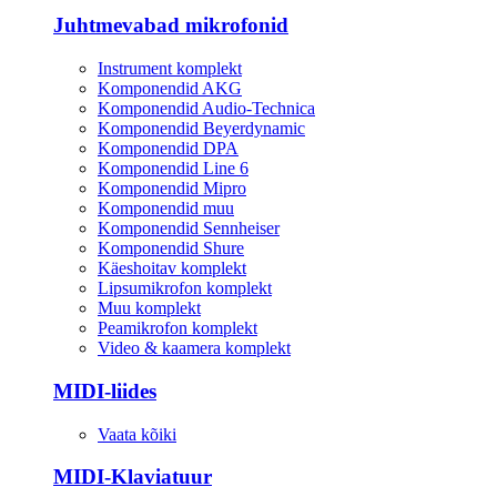
Juhtmevabad mikrofonid
Instrument komplekt
Komponendid AKG
Komponendid Audio-Technica
Komponendid Beyerdynamic
Komponendid DPA
Komponendid Line 6
Komponendid Mipro
Komponendid muu
Komponendid Sennheiser
Komponendid Shure
Käeshoitav komplekt
Lipsumikrofon komplekt
Muu komplekt
Peamikrofon komplekt
Video & kaamera komplekt
MIDI-liides
Vaata kõiki
MIDI-Klaviatuur