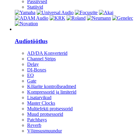
Passiivsed
Statiivid
Heli
Audiotöötlus
AD/DA Konverterid
Channel Strips
Delay
DI-Boxes
EQ
Gate
Kõlarite kontrollseadmed
Kompressorid ja limiterid
Lisatarvikud
Master Clocks
Multiefekti protsessorid
Muud protsessorid
Patchbays
Reverb
Võimsusmuundur