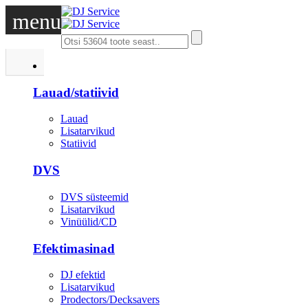
menu
DJ
Lauad/statiivid
Lauad
Lisatarvikud
Statiivid
DVS
DVS süsteemid
Lisatarvikud
Vinüülid/CD
Efektimasinad
DJ efektid
Lisatarvikud
Prodectors/Decksavers