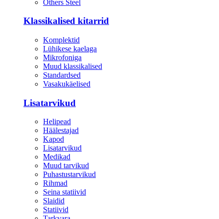
Others Steel
Klassikalised kitarrid
Komplektid
Lühikese kaelaga
Mikrofoniga
Muud klassikalised
Standardsed
Vasakukäelised
Lisatarvikud
Helipead
Häälestajad
Kapod
Lisatarvikud
Medikad
Muud tarvikud
Puhastustarvikud
Rihmad
Seina statiivid
Slaidid
Statiivid
Tarkvara