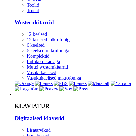
Toolid
Toolid
Westernkitarrid
12 keelsed
12 keelsed mikrofoniga
6 keelsed
6 keelsed mikrofoniga
Komplektid
Lühikese kaelaga
Muud westernkitarrid
Vasakukäelised
Vasukukäelised mikrofoniga
Instrument
KLAVIATUR
Digitaalsed klaverid
Lisatarvikud
Portatiivsed