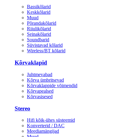
Bassikõlarid
Keskkõlarid
Muud
Põrandakõlarid
Riiulikõlarid
Seinakõlarid
Soundbarid
Süvistavad kõlarid
Wireless/BT kõlarid
Kõrvaklapid
Juhtmevabad
Kõrva ümbritsevad
Kõrvaklappide võimendid
Kõrvapealsed
Kõrvasisesed
Stereo
Hifi kõik-ühes süsteemid
Konverterid / DAC
Meediamängijad
Muud