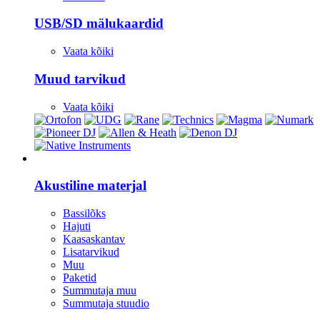
USB/SD mälukaardid
Vaata kõiki
Muud tarvikud
Vaata kõiki
Stuudio
Akustiline materjal
Bassilõks
Hajuti
Kaasaskantav
Lisatarvikud
Muu
Paketid
Summutaja muu
Summutaja stuudio