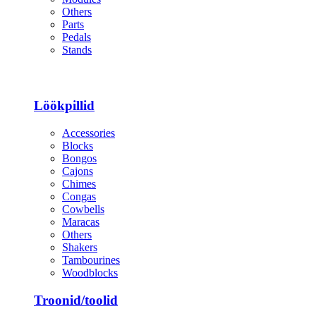
Others
Parts
Pedals
Stands
Löökpillid
Accessories
Blocks
Bongos
Cajons
Chimes
Congas
Cowbells
Maracas
Others
Shakers
Tambourines
Woodblocks
Troonid/toolid