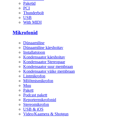
Paketid
PCI
Thunderbolt
USB
With MIDI
Mikrofonid
Dünaamiline
Dünaamiline käeshoitav
Installatsioon
Kondensaator käeshoitav
Kondensaator Stereopaar
Kondensaator suur membraan
Kondensaator väike membraan
Lintmikrofon
Mõõtmismikrofon
Muu
Pakett
Podcast pakett
Reportermikrofonid
Stereomikrofon
USB & iOS
Video/Kaamera & Shotgun