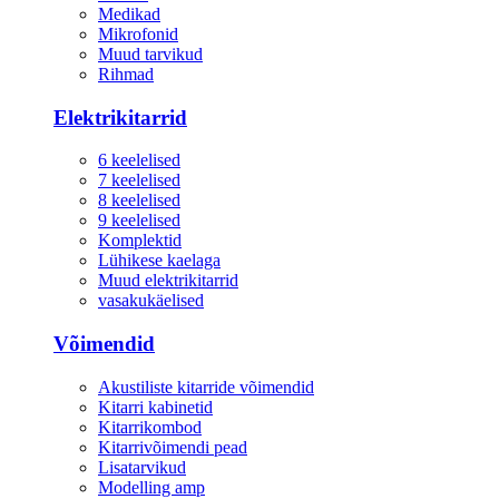
Medikad
Mikrofonid
Muud tarvikud
Rihmad
Elektrikitarrid
6 keelelised
7 keelelised
8 keelelised
9 keelelised
Komplektid
Lühikese kaelaga
Muud elektrikitarrid
vasakukäelised
Võimendid
Akustiliste kitarride võimendid
Kitarri kabinetid
Kitarrikombod
Kitarrivõimendi pead
Lisatarvikud
Modelling amp