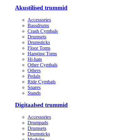
Akustilised trummid
Accessories
Bassdrums
Crash Cymbals
Drumsets
Drumsticks
Floor Toms
Hanging Toms
Hi-hats
Other Cymbals
Others
Pedals
Ride Cymbals
Snares
Stands
Digitaalsed trummid
Accessories
Drumpads
Drumsets
Drumsticks
Modules