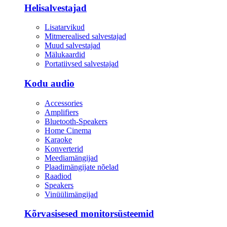
Helisalvestajad
Lisatarvikud
Mitmerealised salvestajad
Muud salvestajad
Mälukaardid
Portatiivsed salvestajad
Kodu audio
Accessories
Amplifiers
Bluetooth-Speakers
Home Cinema
Karaoke
Konverterid
Meediamängijad
Plaadimängijate nõelad
Raadiod
Speakers
Vinüülimängijad
Kõrvasisesed monitorsüsteemid