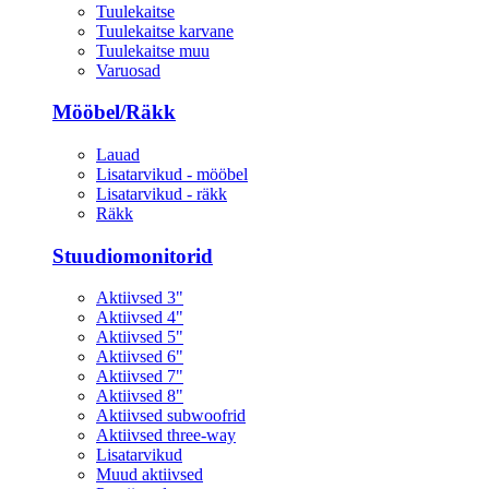
Tuulekaitse
Tuulekaitse karvane
Tuulekaitse muu
Varuosad
Mööbel/Räkk
Lauad
Lisatarvikud - mööbel
Lisatarvikud - räkk
Räkk
Stuudiomonitorid
Aktiivsed 3"
Aktiivsed 4"
Aktiivsed 5"
Aktiivsed 6"
Aktiivsed 7"
Aktiivsed 8"
Aktiivsed subwoofrid
Aktiivsed three-way
Lisatarvikud
Muud aktiivsed