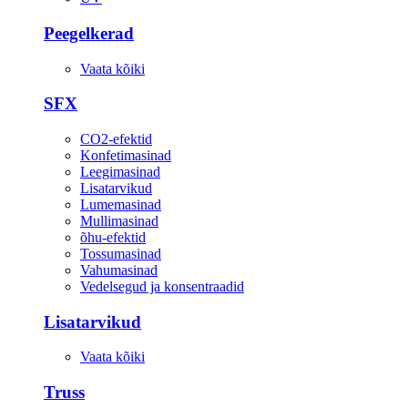
Peegelkerad
Vaata kõiki
SFX
CO2-efektid
Konfetimasinad
Leegimasinad
Lisatarvikud
Lumemasinad
Mullimasinad
õhu-efektid
Tossumasinad
Vahumasinad
Vedelsegud ja konsentraadid
Lisatarvikud
Vaata kõiki
Truss