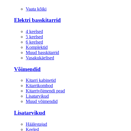
Vaata kõiki
Elektri basskitarrid
4 keelsed
5 keelsed
6 keelsed
Komplektid
Muud basskitarrid
Vasakukäelised
Võimendid
Kitarri kabinetid
Kitarrikombod
Kitarrivõimendi pead
Lisatarvikud
Muud võimendid
Lisatarvikud
Häälestajad
Keeled