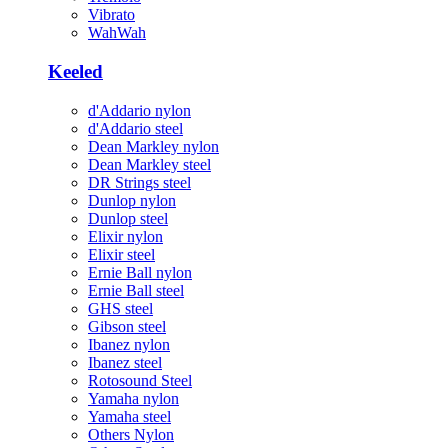
Vibrato
WahWah
Keeled
d'Addario nylon
d'Addario steel
Dean Markley nylon
Dean Markley steel
DR Strings steel
Dunlop nylon
Dunlop steel
Elixir nylon
Elixir steel
Ernie Ball nylon
Ernie Ball steel
GHS steel
Gibson steel
Ibanez nylon
Ibanez steel
Rotosound Steel
Yamaha nylon
Yamaha steel
Others Nylon