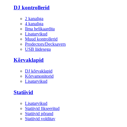
DJ kontrollerid
2 kanaliga
4 kanaliga
Ilma helikaardita
Lisatarvikud
Muud kontrollerid
Prodectors/Decksavers
USB liidesega
Kõrvaklapid
DJ kõrvaklapid
Kõrvamonitorid
Lisatarvikud
Statiivid
Lisatarvikud
Statiivid fikseeritud
Statiivid põrand
Statiivid volditav