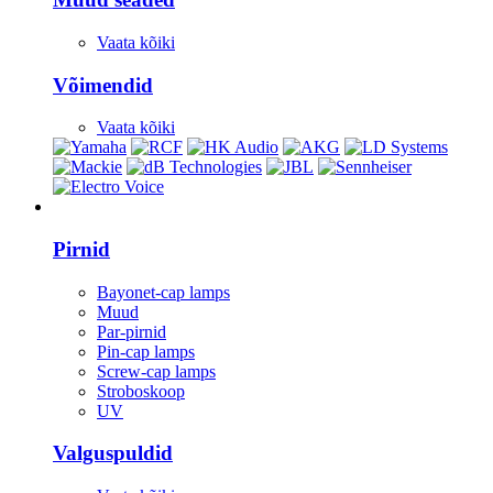
Vaata kõiki
Võimendid
Vaata kõiki
Valgustus
Pirnid
Bayonet-cap lamps
Muud
Par-pirnid
Pin-cap lamps
Screw-cap lamps
Stroboskoop
UV
Valguspuldid