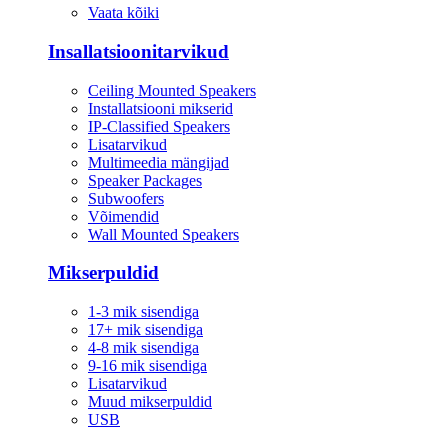
Vaata kõiki
Insallatsioonitarvikud
Ceiling Mounted Speakers
Installatsiooni mikserid
IP-Classified Speakers
Lisatarvikud
Multimeedia mängijad
Speaker Packages
Subwoofers
Võimendid
Wall Mounted Speakers
Mikserpuldid
1-3 mik sisendiga
17+ mik sisendiga
4-8 mik sisendiga
9-16 mik sisendiga
Lisatarvikud
Muud mikserpuldid
USB