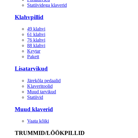
Statiividega klaverid
Klahvpillid
49 klahvi
61 klahvi
76 klahvi
88 klahvi
Keytar
Pakett
Lisatarvikud
Järekõla pedaalid
Klaveritoolid
Muud tarvikud
Statiivid
Muud klaverid
Vaata kõiki
TRUMMID/LÖÖKPILLID