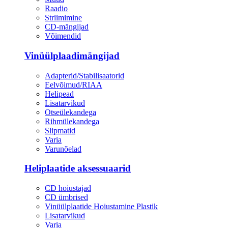
Raadio
Striimimine
CD-mängijad
Võimendid
Vinüülplaadimängijad
Adapterid/Stabilisaatorid
Eelvõimud/RIAA
Helipead
Lisatarvikud
Otseülekandega
Rihmülekandega
Slipmatid
Varia
Varunõelad
Heliplaatide aksessuaarid
CD hoiustajad
CD ümbrised
Vinüülplaatide Hoiustamine Plastik
Lisatarvikud
Varia