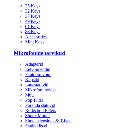
25 Keys
32 Keys
37 Keys
49 Keys
61 Keys
88 Keys
Accessories
Mini Keys
Mikrofonide tarvikud
Adapterid
Eelvõimendid
Fantoom võim
Kapslid
Lauastatiivid
Mikrofoni hoidja
Muu
Pop-Filter
Põranda statiivid
Reflection Filters
Shock Mount
Shoe extensions & T-bars
Statiivi lisad