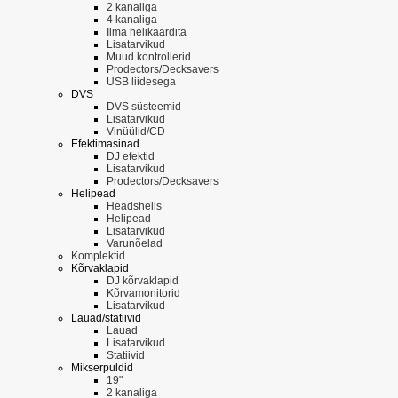
2 kanaliga
4 kanaliga
Ilma helikaardita
Lisatarvikud
Muud kontrollerid
Prodectors/Decksavers
USB liidesega
DVS
DVS süsteemid
Lisatarvikud
Vinüülid/CD
Efektimasinad
DJ efektid
Lisatarvikud
Prodectors/Decksavers
Helipead
Headshells
Helipead
Lisatarvikud
Varunõelad
Komplektid
Kõrvaklapid
DJ kõrvaklapid
Kõrvamonitorid
Lisatarvikud
Lauad/statiivid
Lauad
Lisatarvikud
Statiivid
Mikserpuldid
19"
2 kanaliga