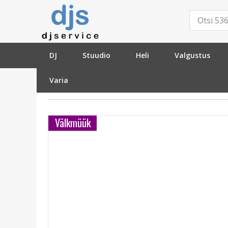
DJ
Stuudio
Heli
Valgustus
Varia
»
Stuudio
»
Kõrvaklapid
»
Lisatarvikud
»
Zomo
Välkmüük