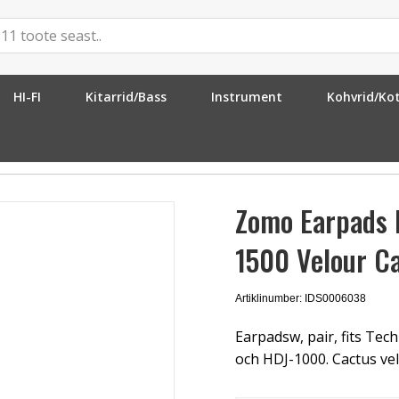
HI-FI
Kitarrid/Bass
Instrument
Kohvrid/Ko
 Earpads RP-DH1200/HDJ-2000/HDJ-1500 Velour Cactus
Zomo Earpads
1500 Velour C
Artiklinumber: IDS0006038
Earpadsw, pair, fits Te
och HDJ-1000. Cactus vel