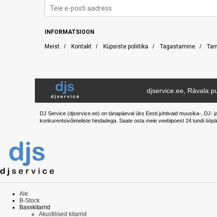
INFORMATSIOON
Meist
/
Kontakt
/
Küpsiste poliitika
/
Tagastamine
/
Tar
djservice.ee, Rävala pu
DJ Service (djservice.ee) on tänapäeval üks Eesti juhtivaid muusika-, DJ- j
konkurentsivõimeliste hindadega. Saate osta meie veebipoest 24 tundi ööpä
Ale
B-Stock
Basskitarrid
Akustilised kitarrid