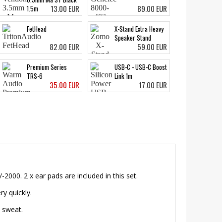
13.00 EUR
89.00 EUR
1.5m
FetHead
X-Stand Extra Heavy
Speaker Stand
82.00 EUR
59.00 EUR
Premium Series
USB-C - USB-C Boost
TRS-6
Link 1m
35.00 EUR
17.00 EUR
0. 2 x ear pads are included in this set.
ry quickly.
h sweat.