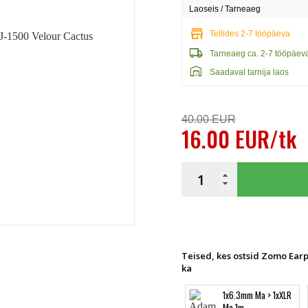
Laoseis / Tarneaeg
store
Tellides 2-7 tööpäeva
local_shipping
Tarneaeg ca. 2-7 tööpäev
warehouse
Saadaval tarnija laos
40.00 EUR
16.00 EUR/tk
Teised, kes ostsid Zomo Ear
ka
1x6.3mm Ma > 1xXLR
Ma 1m