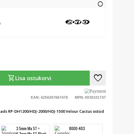
info
a
favorite
shopping_cart
Lisa ostukorvi
EAN: 4250267667478
MPN: 0030101747
pads RP-DH1200/HDJ-2000/HDJ-1500 Velour Cactus ostsid
3.5mm Ma ST >
8000-403
6.3mm Ma ST Black