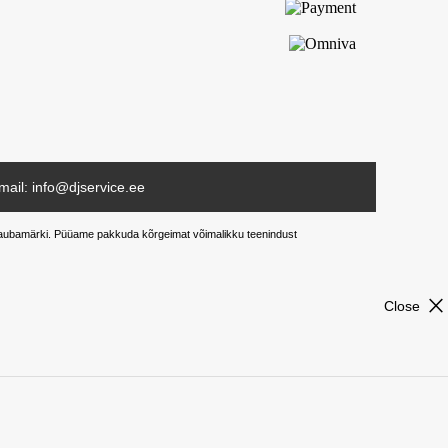
mail: info@djservice.ee
ud kaubamärki. Püüame pakkuda kõrgeimat võimalikku teenindust
close
Close