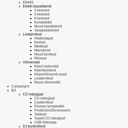
Efektid
Elektri basskitarrid
4 keelsed
5 keelsed
6 keelsed
Komplektid
Muud basskitarrid
Vasakukäelised
Lisatarvikud
Häälestajad
Keeled
Medikad
Mikrofonid
Muud tarvikud
Rihmad
Võimendid
Kitarri kabinetid
Kitarrikombod
Kitarrivõimendi pead
Lisatarvikud
Muud võimendid
Campaigns
DJ
CD mängijad
CD mängijad
Lisatarvikud
Pioneer komplektid
Prodectors/Decksavers
Statiivid
Topelt CD mängijad
USB liidesega
DJ kontrollerid