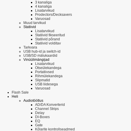
3 kanaliga
4 kanaliga
Lisatarvikud
Prodectors/Decksavers
Varuosad
Muud tarvikud
Statiivid
Lisatarvikud
Statiivid fikseeritud
Statiivid põrand
Statiivid volditav
Tarkvara
USB hub-id ja switch-id
USB/SD mälukaardid
Vinüülimängijad
Lisatarvikud
Otseülekandega
Portatiivsed
Rihmülekandega
Slipmatid
USB liidesega
Varuosad
Flash Sale
Heli
Audiotöötlus
AD/DA Konverterid
Channel Strips
Delay
DI-Boxes
EQ
Gate
Kõlarite kontrollseadmed