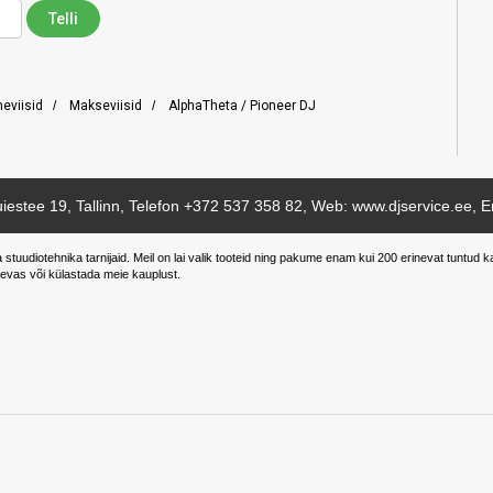
neviisid
/
Makseviisid
/
AlphaTheta / Pioneer DJ
iestee 19, Tallinn, Telefon
+372 537 358 82
, Web: www.djservice.ee, E
a stuudiotehnika tarnijaid. Meil on lai valik tooteid ning pakume enam kui 200 erinevat tunt
evas või külastada meie kauplust.