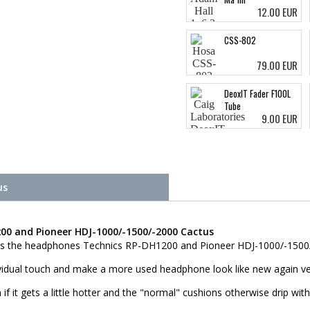
12.00 EUR
CSS-802
79.00 EUR
DeoxIT Fader F100L
Tube
9.00 EUR
us
0 and Pioneer HDJ-1000/-1500/-2000 Cactus
 the headphones Technics RP-DH1200 and Pioneer HDJ-1000/-1500/-200
ividual touch and make a more used headphone look like new again ve
f it gets a little hotter and the "normal" cushions otherwise drip wit