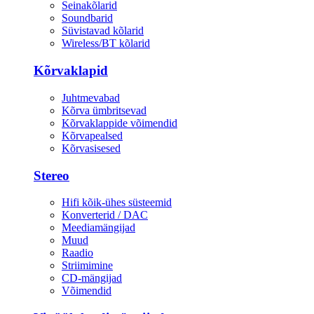
Seinakõlarid
Soundbarid
Süvistavad kõlarid
Wireless/BT kõlarid
Kõrvaklapid
Juhtmevabad
Kõrva ümbritsevad
Kõrvaklappide võimendid
Kõrvapealsed
Kõrvasisesed
Stereo
Hifi kõik-ühes süsteemid
Konverterid / DAC
Meediamängijad
Muud
Raadio
Striimimine
CD-mängijad
Võimendid