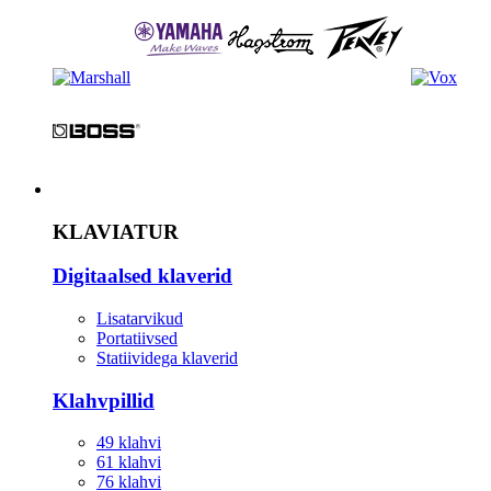
Instrument
KLAVIATUR
Digitaalsed klaverid
Lisatarvikud
Portatiivsed
Statiividega klaverid
Klahvpillid
49 klahvi
61 klahvi
76 klahvi