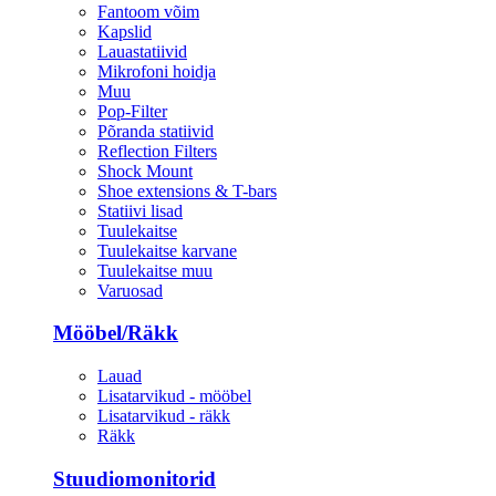
Fantoom võim
Kapslid
Lauastatiivid
Mikrofoni hoidja
Muu
Pop-Filter
Põranda statiivid
Reflection Filters
Shock Mount
Shoe extensions & T-bars
Statiivi lisad
Tuulekaitse
Tuulekaitse karvane
Tuulekaitse muu
Varuosad
Mööbel/Räkk
Lauad
Lisatarvikud - mööbel
Lisatarvikud - räkk
Räkk
Stuudiomonitorid