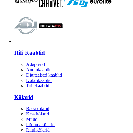
HI-FI
Hifi Kaablid
Adapterid
Audiokaablid
Digitaalsed kaablid
Kõlarikaablid
Toitekaablid
Kõlarid
Bassikõlarid
Keskkõlarid
Muud
Põrandakõlarid
Riiulikõlarid