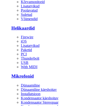
Kõrvamonitorid
Lisatarvikud
Poolavatud
Suletud
Võimendid
Helikaardid
Firewire
iOS
Lisatarvikud
Paketid
PCI
Thunderbolt
USB
With MIDI
Mikrofonid
Dünaamiline
Dünaamiline käeshoitav
Installatsioon
Kondensaator käeshoitav
Kondensaator Stereopaar