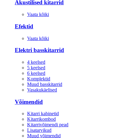
Akustilised kitarrid
Vaata kõiki
Efektid
Vaata kõiki
Elektri basskitarrid
4 keelsed
5 keelsed
6 keelsed
Komplektid
Muud basskitarrid
Vasakukäelised
Võimendid
Kitarri kabinetid
Kitarrikombod
Kitarrivõimendi pead
Lisatarvikud
Muud võimendid