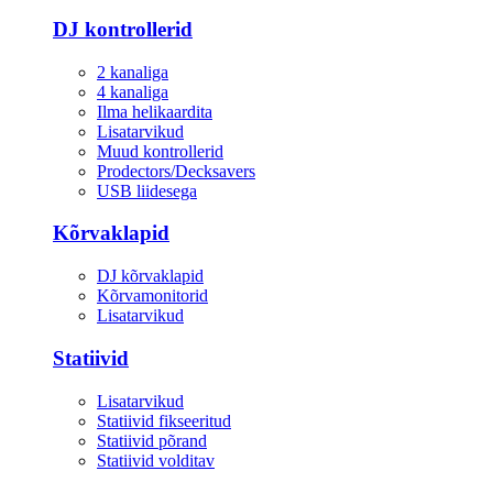
DJ kontrollerid
2 kanaliga
4 kanaliga
Ilma helikaardita
Lisatarvikud
Muud kontrollerid
Prodectors/Decksavers
USB liidesega
Kõrvaklapid
DJ kõrvaklapid
Kõrvamonitorid
Lisatarvikud
Statiivid
Lisatarvikud
Statiivid fikseeritud
Statiivid põrand
Statiivid volditav