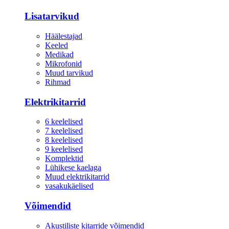
Lisatarvikud
Häälestajad
Keeled
Medikad
Mikrofonid
Muud tarvikud
Rihmad
Elektrikitarrid
6 keelelised
7 keelelised
8 keelelised
9 keelelised
Komplektid
Lühikese kaelaga
Muud elektrikitarrid
vasakukäelised
Võimendid
Akustiliste kitarride võimendid