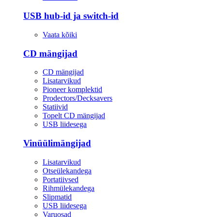
USB hub-id ja switch-id
Vaata kõiki
CD mängijad
CD mängijad
Lisatarvikud
Pioneer komplektid
Prodectors/Decksavers
Statiivid
Topelt CD mängijad
USB liidesega
Vinüülimängijad
Lisatarvikud
Otseülekandega
Portatiivsed
Rihmülekandega
Slipmatid
USB liidesega
Varuosad