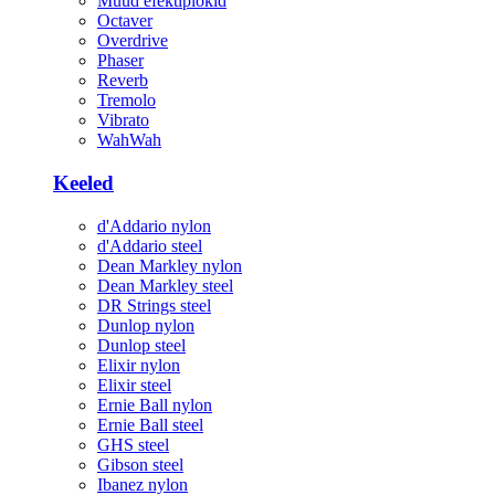
Muud efektiplokid
Octaver
Overdrive
Phaser
Reverb
Tremolo
Vibrato
WahWah
Keeled
d'Addario nylon
d'Addario steel
Dean Markley nylon
Dean Markley steel
DR Strings steel
Dunlop nylon
Dunlop steel
Elixir nylon
Elixir steel
Ernie Ball nylon
Ernie Ball steel
GHS steel
Gibson steel
Ibanez nylon