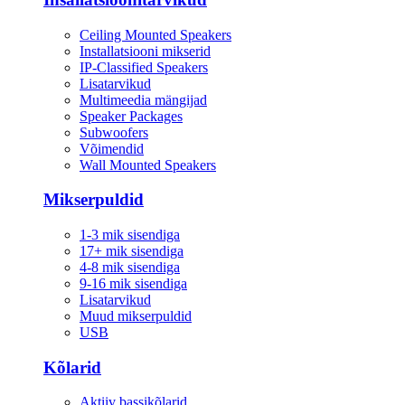
Ceiling Mounted Speakers
Installatsiooni mikserid
IP-Classified Speakers
Lisatarvikud
Multimeedia mängijad
Speaker Packages
Subwoofers
Võimendid
Wall Mounted Speakers
Mikserpuldid
1-3 mik sisendiga
17+ mik sisendiga
4-8 mik sisendiga
9-16 mik sisendiga
Lisatarvikud
Muud mikserpuldid
USB
Kõlarid
Aktiiv bassikõlarid