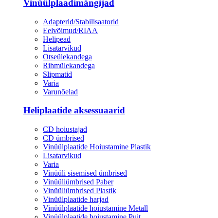
Vinüülplaadimängijad
Adapterid/Stabilisaatorid
Eelvõimud/RIAA
Helipead
Lisatarvikud
Otseülekandega
Rihmülekandega
Slipmatid
Varia
Varunõelad
Heliplaatide aksessuaarid
CD hoiustajad
CD ümbrised
Vinüülplaatide Hoiustamine Plastik
Lisatarvikud
Varia
Vinüüli sisemised ümbrised
Vinüüliümbrised Paber
Vinüüliümbrised Plastik
Vinüülplaatide harjad
Vinüülplaatide hoiustamine Metall
Vinüülplaatide hoiustamine Puit