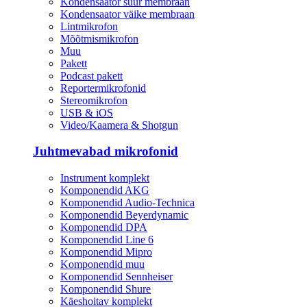
Kondensaator suur membraan
Kondensaator väike membraan
Lintmikrofon
Mõõtmismikrofon
Muu
Pakett
Podcast pakett
Reportermikrofonid
Stereomikrofon
USB & iOS
Video/Kaamera & Shotgun
Juhtmevabad mikrofonid
Instrument komplekt
Komponendid AKG
Komponendid Audio-Technica
Komponendid Beyerdynamic
Komponendid DPA
Komponendid Line 6
Komponendid Mipro
Komponendid muu
Komponendid Sennheiser
Komponendid Shure
Käeshoitav komplekt