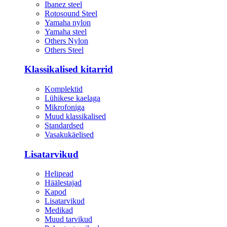
Ibanez steel
Rotosound Steel
Yamaha nylon
Yamaha steel
Others Nylon
Others Steel
Klassikalised kitarrid
Komplektid
Lühikese kaelaga
Mikrofoniga
Muud klassikalised
Standardsed
Vasakukäelised
Lisatarvikud
Helipead
Häälestajad
Kapod
Lisatarvikud
Medikad
Muud tarvikud