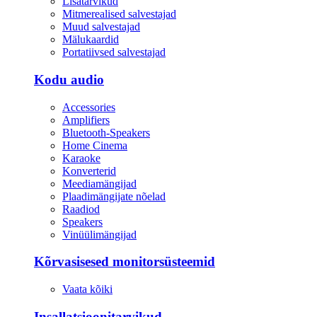
Lisatarvikud
Mitmerealised salvestajad
Muud salvestajad
Mälukaardid
Portatiivsed salvestajad
Kodu audio
Accessories
Amplifiers
Bluetooth-Speakers
Home Cinema
Karaoke
Konverterid
Meediamängijad
Plaadimängijate nõelad
Raadiod
Speakers
Vinüülimängijad
Kõrvasisesed monitorsüsteemid
Vaata kõiki
Insallatsioonitarvikud