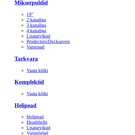
Mikserpuldid
19"
2 kanaliga
3 kanaliga
4 kanaliga
Lisatarvikud
Prodectors/Decksavers
Varuosad
Tarkvara
Vaata kõiki
Komplektid
Vaata kõiki
Helipead
Helipead
Headshells
Lisatarvikud
Varunõelad