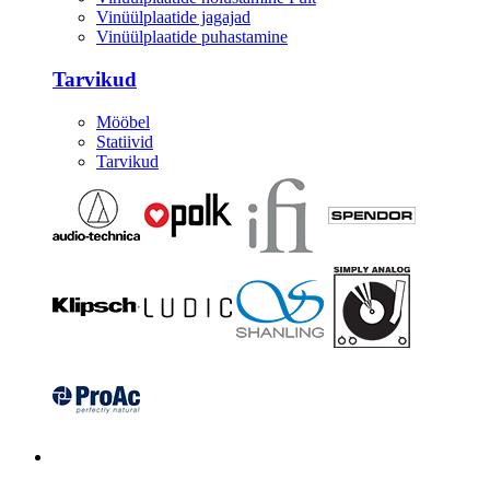
Vinüülplaatide jagajad
Vinüülplaatide puhastamine
Tarvikud
Mööbel
Statiivid
Tarvikud
Kitarrid/Bass