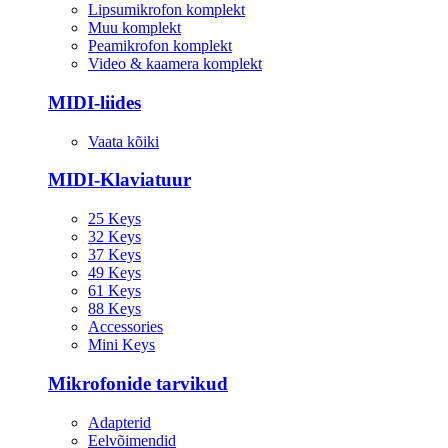
Lipsumikrofon komplekt
Muu komplekt
Peamikrofon komplekt
Video & kaamera komplekt
MIDI-liides
Vaata kõiki
MIDI-Klaviatuur
25 Keys
32 Keys
37 Keys
49 Keys
61 Keys
88 Keys
Accessories
Mini Keys
Mikrofonide tarvikud
Adapterid
Eelvõimendid