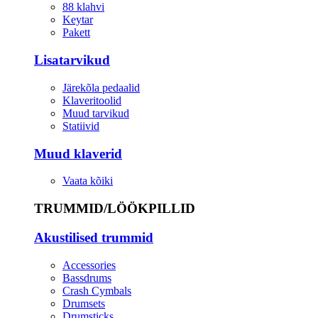
88 klahvi
Keytar
Pakett
Lisatarvikud
Järekõla pedaalid
Klaveritoolid
Muud tarvikud
Statiivid
Muud klaverid
Vaata kõiki
TRUMMID/LÖÖKPILLID
Akustilised trummid
Accessories
Bassdrums
Crash Cymbals
Drumsets
Drumsticks