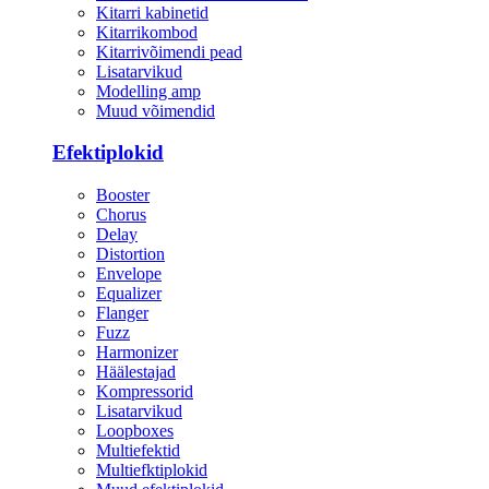
Kitarri kabinetid
Kitarrikombod
Kitarrivõimendi pead
Lisatarvikud
Modelling amp
Muud võimendid
Efektiplokid
Booster
Chorus
Delay
Distortion
Envelope
Equalizer
Flanger
Fuzz
Harmonizer
Häälestajad
Kompressorid
Lisatarvikud
Loopboxes
Multiefektid
Multiefktiplokid