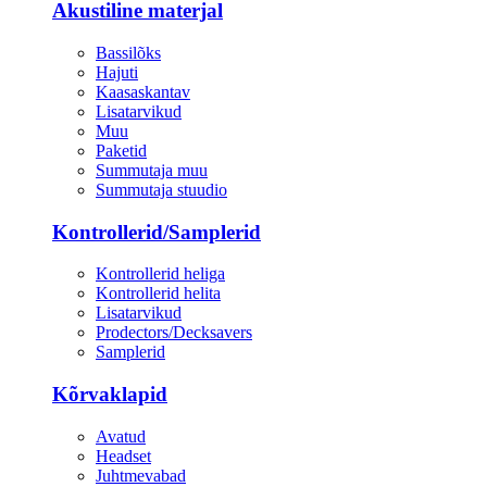
Akustiline materjal
Bassilõks
Hajuti
Kaasaskantav
Lisatarvikud
Muu
Paketid
Summutaja muu
Summutaja stuudio
Kontrollerid/Samplerid
Kontrollerid heliga
Kontrollerid helita
Lisatarvikud
Prodectors/Decksavers
Samplerid
Kõrvaklapid
Avatud
Headset
Juhtmevabad