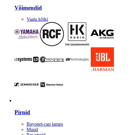
Võimendid
Vaata kõiki
Valgustus
Pirnid
Bayonet-cap lamps
Muud
Par-pirnid