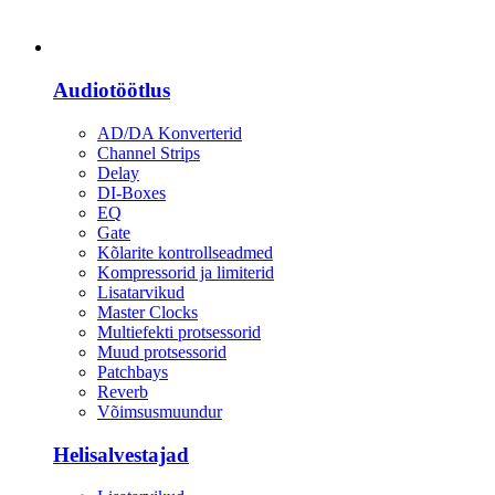
Heli
Audiotöötlus
AD/DA Konverterid
Channel Strips
Delay
DI-Boxes
EQ
Gate
Kõlarite kontrollseadmed
Kompressorid ja limiterid
Lisatarvikud
Master Clocks
Multiefekti protsessorid
Muud protsessorid
Patchbays
Reverb
Võimsusmuundur
Helisalvestajad