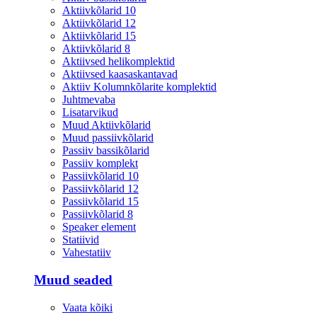
Aktiivkõlarid 10
Aktiivkõlarid 12
Aktiivkõlarid 15
Aktiivkõlarid 8
Aktiivsed helikomplektid
Aktiivsed kaasaskantavad
Aktiiv Kolumnkõlarite komplektid
Juhtmevaba
Lisatarvikud
Muud Aktiivkõlarid
Muud passiivkõlarid
Passiiv bassikõlarid
Passiiv komplekt
Passiivkõlarid 10
Passiivkõlarid 12
Passiivkõlarid 15
Passiivkõlarid 8
Speaker element
Statiivid
Vahestatiiv
Muud seaded
Vaata kõiki