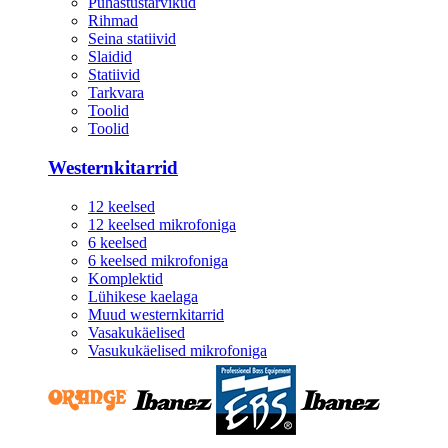
Puhastustarvikud
Rihmad
Seina statiivid
Slaidid
Statiivid
Tarkvara
Toolid
Toolid
Westernkitarrid
12 keelsed
12 keelsed mikrofoniga
6 keelsed
6 keelsed mikrofoniga
Komplektid
Lühikese kaelaga
Muud westernkitarrid
Vasakukäelised
Vasukukäelised mikrofoniga