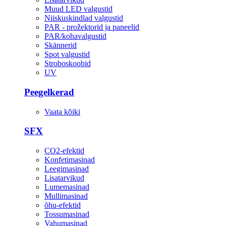
Muud LED valgustid
Niiskuskindlad valgustid
PAR - prožektorid ja paneelid
PAR/kohavalgustid
Skännerid
Spot valgustid
Stroboskoobid
UV
Peegelkerad
Vaata kõiki
SFX
CO2-efektid
Konfetimasinad
Leegimasinad
Lisatarvikud
Lumemasinad
Mullimasinad
õhu-efektid
Tossumasinad
Vahumasinad