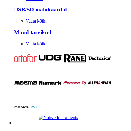
USB/SD mälukaardid
Vaata kõiki
Muud tarvikud
Vaata kõiki
Stuudio