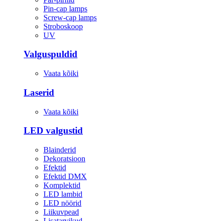
Pin-cap lamps
Screw-cap lamps
Stroboskoop
UV
Valguspuldid
Vaata kõiki
Laserid
Vaata kõiki
LED valgustid
Blainderid
Dekoratsioon
Efektid
Efektid DMX
Komplektid
LED lambid
LED nöörid
Liikuvpead
Lisatarvikud