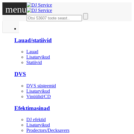
menu
DJ
Lauad/statiivid
Lauad
Lisatarvikud
Statiivid
DVS
DVS süsteemid
Lisatarvikud
Vinüülid/CD
Efektimasinad
DJ efektid
Lisatarvikud
Prodectors/Decksavers