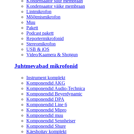
Kondensaator suur membraan
Kondensaator väike membraan
Lintmikrofon
Mõõtmismikrofon
Muu
Pakett
Podcast pakett
Reportermikrofonid
Stereomikrofon
USB & iOS
Video/Kaamera & Shotgun
Juhtmevabad mikrofonid
Instrument komplekt
Komponendid AKG
Komponendid Audio-Technica
Komponendid Beyerdynamic
Komponendid DPA
Komponendid Line 6
Komponendid Mipro
Komponendid muu
Komponendid Sennheiser
Komponendid Shure
Käeshoitav komplekt