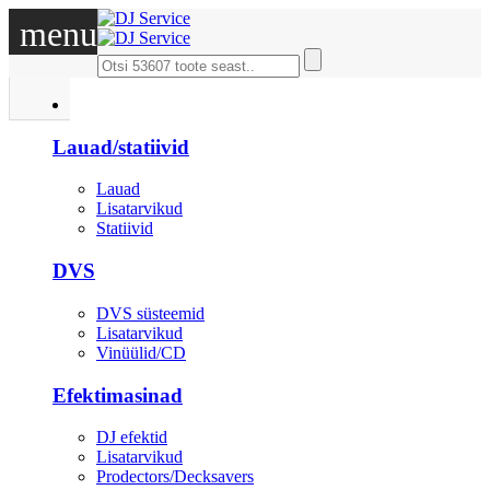
menu
DJ
Lauad/statiivid
Lauad
Lisatarvikud
Statiivid
DVS
DVS süsteemid
Lisatarvikud
Vinüülid/CD
Efektimasinad
DJ efektid
Lisatarvikud
Prodectors/Decksavers