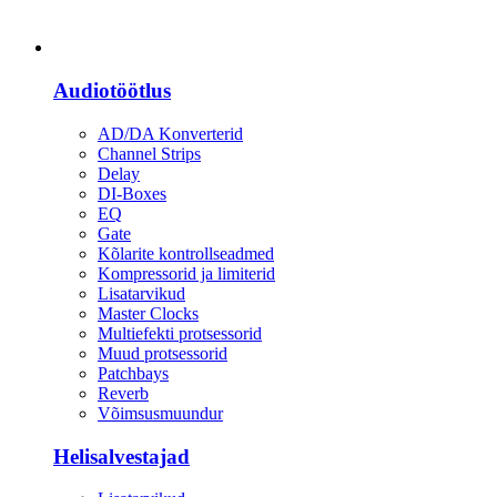
Heli
Audiotöötlus
AD/DA Konverterid
Channel Strips
Delay
DI-Boxes
EQ
Gate
Kõlarite kontrollseadmed
Kompressorid ja limiterid
Lisatarvikud
Master Clocks
Multiefekti protsessorid
Muud protsessorid
Patchbays
Reverb
Võimsusmuundur
Helisalvestajad