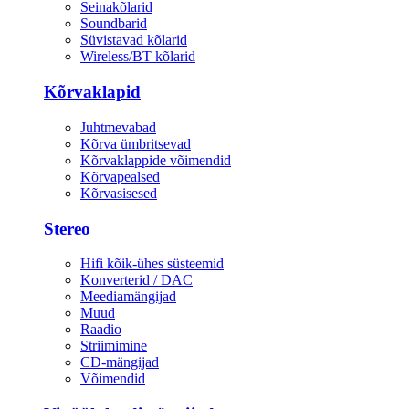
Seinakõlarid
Soundbarid
Süvistavad kõlarid
Wireless/BT kõlarid
Kõrvaklapid
Juhtmevabad
Kõrva ümbritsevad
Kõrvaklappide võimendid
Kõrvapealsed
Kõrvasisesed
Stereo
Hifi kõik-ühes süsteemid
Konverterid / DAC
Meediamängijad
Muud
Raadio
Striimimine
CD-mängijad
Võimendid