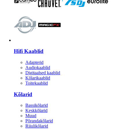
HI-FI
Hifi Kaablid
Adapterid
Audiokaablid
Digitaalsed kaablid
Kõlarikaablid
Toitekaablid
Kõlarid
Bassikõlarid
Keskkõlarid
Muud
Põrandakõlarid
Riiulikõlarid