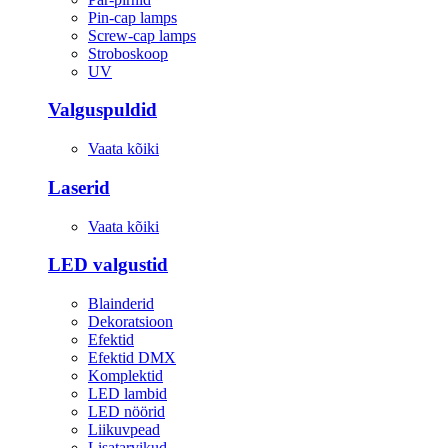
Pin-cap lamps
Screw-cap lamps
Stroboskoop
UV
Valguspuldid
Vaata kõiki
Laserid
Vaata kõiki
LED valgustid
Blainderid
Dekoratsioon
Efektid
Efektid DMX
Komplektid
LED lambid
LED nöörid
Liikuvpead
Lisatarvikud