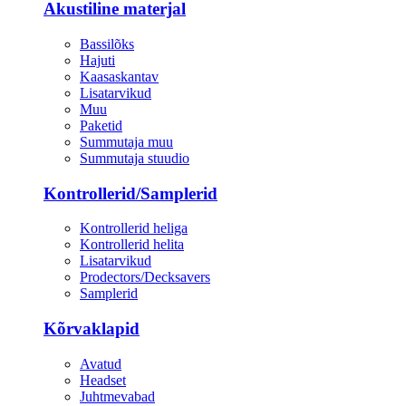
Akustiline materjal
Bassilõks
Hajuti
Kaasaskantav
Lisatarvikud
Muu
Paketid
Summutaja muu
Summutaja stuudio
Kontrollerid/Samplerid
Kontrollerid heliga
Kontrollerid helita
Lisatarvikud
Prodectors/Decksavers
Samplerid
Kõrvaklapid
Avatud
Headset
Juhtmevabad