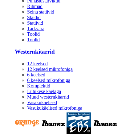
Puhastustarvikud
Rihmad
Seina statiivid
Slaidid
Statiivid
Tarkvara
Toolid
Toolid
Westernkitarrid
12 keelsed
12 keelsed mikrofoniga
6 keelsed
6 keelsed mikrofoniga
Komplektid
Lühikese kaelaga
Muud westernkitarrid
Vasakukäelised
Vasukukäelised mikrofoniga