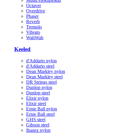
Muud efektiplokid
Octaver
Overdrive
Phaser
Reverb
Tremolo
Vibrato
WahWah
Keeled
d'Addario nylon
d'Addario steel
Dean Markley nylon
Dean Markley steel
DR Strings steel
Dunlop nylon
Dunlop steel
Elixir nylon
Elixir steel
Ernie Ball nylon
Ernie Ball steel
GHS steel
Gibson steel
Ibanez nylon