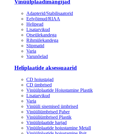
Vinüülplaadimängijad
Adapterid/Stabilisaatorid
Eelvõimud/RIAA
Helipead
Lisatarvikud
Otseülekandega
Rihmülekandega
Slipmatid
Varia
Varunõelad
Heliplaatide aksessuaarid
CD hoiustajad
CD ümbrised
Vinüülplaatide Hoiustamine Plastik
Lisatarvikud
Varia
Vinüüli sisemised ümbrised
Vinüüliümbrised Paber
Vinüüliümbrised Plastik
Vinüülplaatide harjad
Vinüülplaatide hoiustamine Metall
Vinüülplaatide hoiustamine Puit