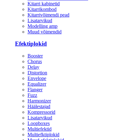
Kitarri kabinetid
Kitarrikombod
Kitarrivõimendi pead
Lisatarvikud
Modelling amp
Muud võimendid
Efektiplokid
Booster
Chorus
Delay
Distortion
Envelope
Equalizer
Flanger
Fuzz
Harmonizer
Häälestajad
Kompressorid
Lisatarvikud
Loopboxes
Multiefektid
Multiefktiplokid