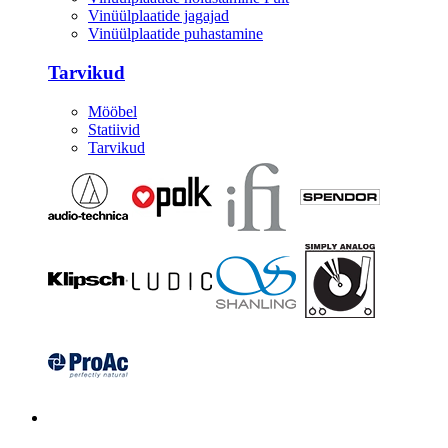
Vinüülplaatide jagajad
Vinüülplaatide puhastamine
Tarvikud
Mööbel
Statiivid
Tarvikud
Kitarrid/Bass