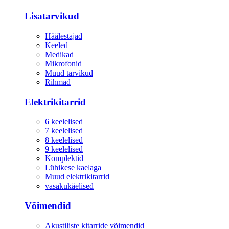
Lisatarvikud
Häälestajad
Keeled
Medikad
Mikrofonid
Muud tarvikud
Rihmad
Elektrikitarrid
6 keelelised
7 keelelised
8 keelelised
9 keelelised
Komplektid
Lühikese kaelaga
Muud elektrikitarrid
vasakukäelised
Võimendid
Akustiliste kitarride võimendid