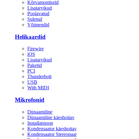
Kõrvamonitorid
Lisatarvikud
Poolavatud
Suletud
Võimendid
Helikaardid
Firewire
iOS
Lisatarvikud
Paketid
PCI
Thunderbolt
USB
With MIDI
Mikrofonid
Dünaamiline
Dünaamiline käeshoitav
Installatsioon
Kondensaator käeshoitav
Kondensaator Stereopaar