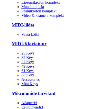
Lipsumikrofon komplekt
Muu komplekt
Peamikrofon komplekt
Video & kaamera komplekt
MIDI-liides
Vaata kõiki
MIDI-Klaviatuur
25 Keys
32 Keys
37 Keys
49 Keys
61 Keys
88 Keys
Accessories
Mini Keys
Mikrofonide tarvikud
Adapterid
Eelvõimendid