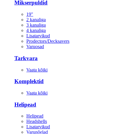
Mikserpuldid
19"
2 kanaliga
3 kanaliga
4 kanaliga
Lisatarvikud
Prodectors/Decksavers
Varuosad
Tarkvara
Vaata kõiki
Komplektid
Vaata kõiki
Helipead
Helipead
Headshells
Lisatarvikud
Varunõelad