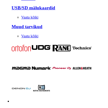
USB/SD mälukaardid
Vaata kõiki
Muud tarvikud
Vaata kõiki
Stuudio