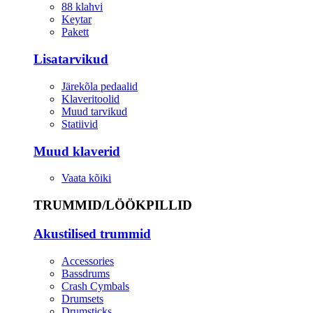
88 klahvi
Keytar
Pakett
Lisatarvikud
Järekõla pedaalid
Klaveritoolid
Muud tarvikud
Statiivid
Muud klaverid
Vaata kõiki
TRUMMID/LÖÖKPILLID
Akustilised trummid
Accessories
Bassdrums
Crash Cymbals
Drumsets
Drumsticks