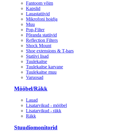
Fantoom võim
Kapslid
Lauastatiivid
Mikrofoni hoidja
Muu
Pop-Filter
Põranda statiivid
Reflection Filters
Shock Mount
Shoe extensions & T-bars
Statiivi lisad
Tuulekaitse
Tuulekaitse karvane
Tuulekaitse muu
Varuosad
Mööbel/Räkk
Lauad
Lisatarvikud - mööbel
Lisatarvikud - räkk
Räkk
Stuudiomonitorid