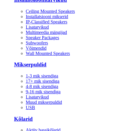
Ceiling Mounted Speakers
Installatsiooni mikserid
IP-Classified Speakers
Lisatarvikud
Multimeedia mängijad
Speaker Packages
Subwoofers
Võimendid
Wall Mounted Speakers
Mikserpuldid
1-3 mik sisendiga
17+ mik sisendiga
4-8 mik sisendiga
9-16 mik sisendiga
Lisatarvikud
Muud mikserpuldid
USB
Kõlarid
Aktiiv bassikõlarid