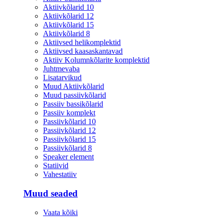
Aktiivkõlarid 10
Aktiivkõlarid 12
Aktiivkõlarid 15
Aktiivkõlarid 8
Aktiivsed helikomplektid
Aktiivsed kaasaskantavad
Aktiiv Kolumnkõlarite komplektid
Juhtmevaba
Lisatarvikud
Muud Aktiivkõlarid
Muud passiivkõlarid
Passiiv bassikõlarid
Passiiv komplekt
Passiivkõlarid 10
Passiivkõlarid 12
Passiivkõlarid 15
Passiivkõlarid 8
Speaker element
Statiivid
Vahestatiiv
Muud seaded
Vaata kõiki