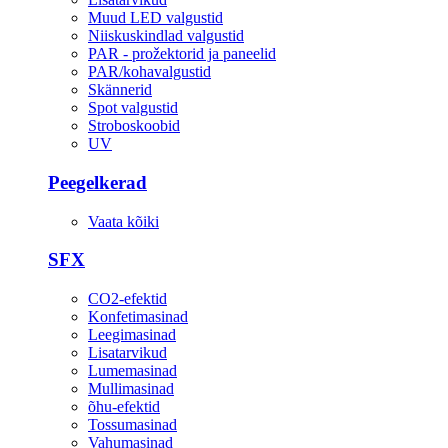
Muud LED valgustid
Niiskuskindlad valgustid
PAR - prožektorid ja paneelid
PAR/kohavalgustid
Skännerid
Spot valgustid
Stroboskoobid
UV
Peegelkerad
Vaata kõiki
SFX
CO2-efektid
Konfetimasinad
Leegimasinad
Lisatarvikud
Lumemasinad
Mullimasinad
õhu-efektid
Tossumasinad
Vahumasinad