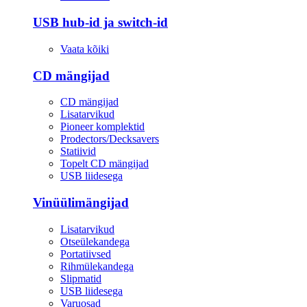
USB hub-id ja switch-id
Vaata kõiki
CD mängijad
CD mängijad
Lisatarvikud
Pioneer komplektid
Prodectors/Decksavers
Statiivid
Topelt CD mängijad
USB liidesega
Vinüülimängijad
Lisatarvikud
Otseülekandega
Portatiivsed
Rihmülekandega
Slipmatid
USB liidesega
Varuosad