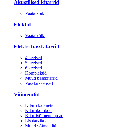
Akustilised kitarrid
Vaata kõiki
Efektid
Vaata kõiki
Elektri basskitarrid
4 keelsed
5 keelsed
6 keelsed
Komplektid
Muud basskitarrid
Vasakukäelised
Võimendid
Kitarri kabinetid
Kitarrikombod
Kitarrivõimendi pead
Lisatarvikud
Muud võimendid