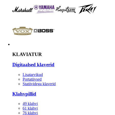
Instrument
KLAVIATUR
Digitaalsed klaverid
Lisatarvikud
Portatiivsed
Statiividega klaverid
Klahvpillid
49 klahvi
61 klahvi
76 klahvi