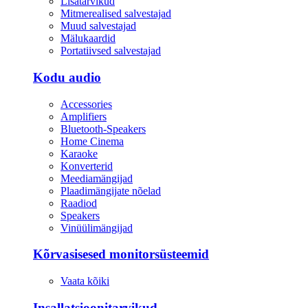
Lisatarvikud
Mitmerealised salvestajad
Muud salvestajad
Mälukaardid
Portatiivsed salvestajad
Kodu audio
Accessories
Amplifiers
Bluetooth-Speakers
Home Cinema
Karaoke
Konverterid
Meediamängijad
Plaadimängijate nõelad
Raadiod
Speakers
Vinüülimängijad
Kõrvasisesed monitorsüsteemid
Vaata kõiki
Insallatsioonitarvikud