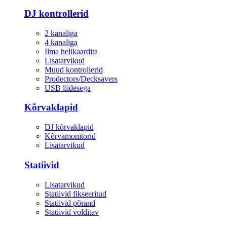
DJ kontrollerid
2 kanaliga
4 kanaliga
Ilma helikaardita
Lisatarvikud
Muud kontrollerid
Prodectors/Decksavers
USB liidesega
Kõrvaklapid
DJ kõrvaklapid
Kõrvamonitorid
Lisatarvikud
Statiivid
Lisatarvikud
Statiivid fikseeritud
Statiivid põrand
Statiivid volditav