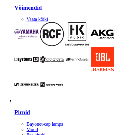
Võimendid
Vaata kõiki
Valgustus
Pirnid
Bayonet-cap lamps
Muud
Par-pirnid