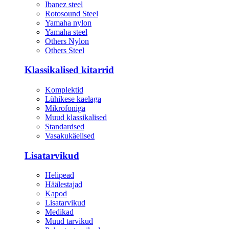
Ibanez steel
Rotosound Steel
Yamaha nylon
Yamaha steel
Others Nylon
Others Steel
Klassikalised kitarrid
Komplektid
Lühikese kaelaga
Mikrofoniga
Muud klassikalised
Standardsed
Vasakukäelised
Lisatarvikud
Helipead
Häälestajad
Kapod
Lisatarvikud
Medikad
Muud tarvikud