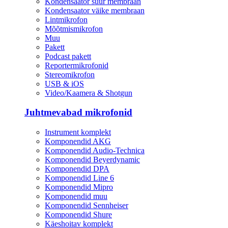
Kondensaator suur membraan
Kondensaator väike membraan
Lintmikrofon
Mõõtmismikrofon
Muu
Pakett
Podcast pakett
Reportermikrofonid
Stereomikrofon
USB & iOS
Video/Kaamera & Shotgun
Juhtmevabad mikrofonid
Instrument komplekt
Komponendid AKG
Komponendid Audio-Technica
Komponendid Beyerdynamic
Komponendid DPA
Komponendid Line 6
Komponendid Mipro
Komponendid muu
Komponendid Sennheiser
Komponendid Shure
Käeshoitav komplekt