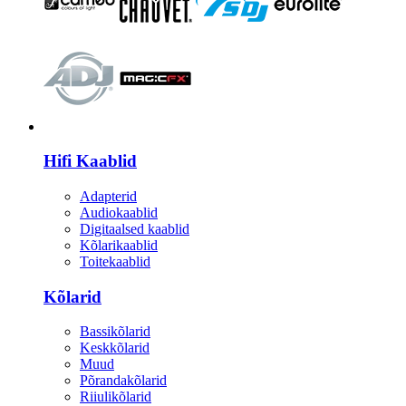
HI-FI
Hifi Kaablid
Adapterid
Audiokaablid
Digitaalsed kaablid
Kõlarikaablid
Toitekaablid
Kõlarid
Bassikõlarid
Keskkõlarid
Muud
Põrandakõlarid
Riiulikõlarid