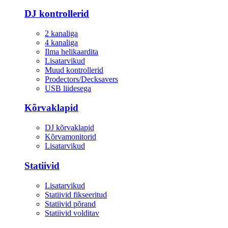
DJ kontrollerid
2 kanaliga
4 kanaliga
Ilma helikaardita
Lisatarvikud
Muud kontrollerid
Prodectors/Decksavers
USB liidesega
Kõrvaklapid
DJ kõrvaklapid
Kõrvamonitorid
Lisatarvikud
Statiivid
Lisatarvikud
Statiivid fikseeritud
Statiivid põrand
Statiivid volditav