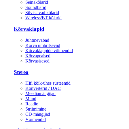
Seinakõlarid
Soundbarid
Süvistavad kõlarid
Wireless/BT kõlarid
Kõrvaklapid
Juhtmevabad
Kõrva ümbritsevad
Kõrvaklappide võimendid
Kõrvapealsed
Kõrvasisesed
Stereo
Hifi kõik-ühes süsteemid
Konverterid / DAC
Meediamängijad
Muud
Raadio
Striimimine
CD-mängijad
Võimendid