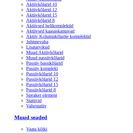
Aktiivkõlarid 10
Aktiivkõlarid 12
Aktiivkõlarid 15
Aktiivkõlarid 8
Aktiivsed helikomplektid
Aktiivsed kaasaskantavad
Aktiiv Kolumnkõlarite komplektid
Juhtmevaba
Lisatarvikud
Muud Aktiivkõlarid
Muud passiivkõlarid
Passiiv bassikõlarid
Passiiv komplekt
Passiivkõlarid 10
Passiivkõlarid 12
Passiivkõlarid 15
Passiivkõlarid 8
Speaker element
Statiivid
Vahestatiiv
Muud seaded
Vaata kõiki