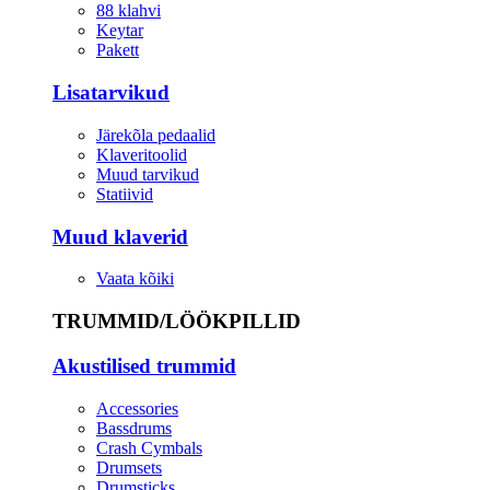
88 klahvi
Keytar
Pakett
Lisatarvikud
Järekõla pedaalid
Klaveritoolid
Muud tarvikud
Statiivid
Muud klaverid
Vaata kõiki
TRUMMID/LÖÖKPILLID
Akustilised trummid
Accessories
Bassdrums
Crash Cymbals
Drumsets
Drumsticks