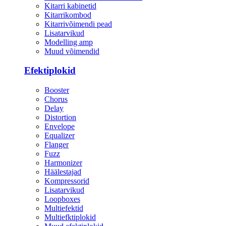
Kitarri kabinetid
Kitarrikombod
Kitarrivõimendi pead
Lisatarvikud
Modelling amp
Muud võimendid
Efektiplokid
Booster
Chorus
Delay
Distortion
Envelope
Equalizer
Flanger
Fuzz
Harmonizer
Häälestajad
Kompressorid
Lisatarvikud
Loopboxes
Multiefektid
Multiefktiplokid