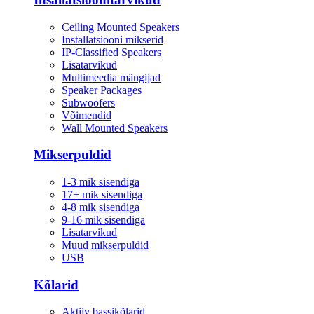
Ceiling Mounted Speakers
Installatsiooni mikserid
IP-Classified Speakers
Lisatarvikud
Multimeedia mängijad
Speaker Packages
Subwoofers
Võimendid
Wall Mounted Speakers
Mikserpuldid
1-3 mik sisendiga
17+ mik sisendiga
4-8 mik sisendiga
9-16 mik sisendiga
Lisatarvikud
Muud mikserpuldid
USB
Kõlarid
Aktiiv bassikõlarid