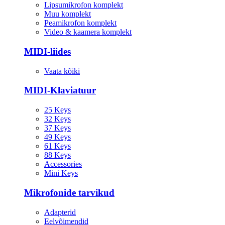
Lipsumikrofon komplekt
Muu komplekt
Peamikrofon komplekt
Video & kaamera komplekt
MIDI-liides
Vaata kõiki
MIDI-Klaviatuur
25 Keys
32 Keys
37 Keys
49 Keys
61 Keys
88 Keys
Accessories
Mini Keys
Mikrofonide tarvikud
Adapterid
Eelvõimendid