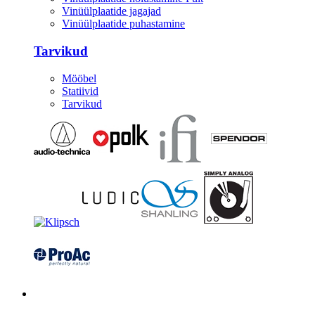
Vinüülplaatide jagajad
Vinüülplaatide puhastamine
Tarvikud
Mööbel
Statiivid
Tarvikud
Kitarrid/Bass