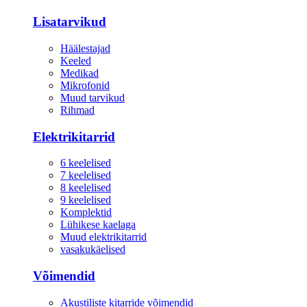
Lisatarvikud
Häälestajad
Keeled
Medikad
Mikrofonid
Muud tarvikud
Rihmad
Elektrikitarrid
6 keelelised
7 keelelised
8 keelelised
9 keelelised
Komplektid
Lühikese kaelaga
Muud elektrikitarrid
vasakukäelised
Võimendid
Akustiliste kitarride võimendid