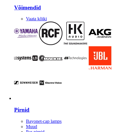
Võimendid
Vaata kõiki
Valgustus
Pirnid
Bayonet-cap lamps
Muud
Par-pirnid