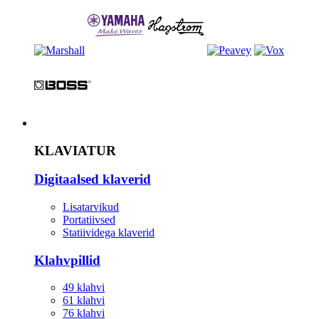
Instrument
KLAVIATUR
Digitaalsed klaverid
Lisatarvikud
Portatiivsed
Statiividega klaverid
Klahvpillid
49 klahvi
61 klahvi
76 klahvi