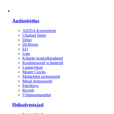
Heli
Audiotöötlus
AD/DA Konverterid
Channel Strips
Delay
DI-Boxes
EQ
Gate
Kõlarite kontrollseadmed
Kompressorid ja limiterid
Lisatarvikud
Master Clocks
Multiefekti protsessorid
Muud protsessorid
Patchbays
Reverb
Võimsusmuundur
Helisalvestajad