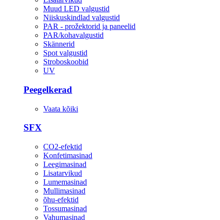
Muud LED valgustid
Niiskuskindlad valgustid
PAR - prožektorid ja paneelid
PAR/kohavalgustid
Skännerid
Spot valgustid
Stroboskoobid
UV
Peegelkerad
Vaata kõiki
SFX
CO2-efektid
Konfetimasinad
Leegimasinad
Lisatarvikud
Lumemasinad
Mullimasinad
õhu-efektid
Tossumasinad
Vahumasinad