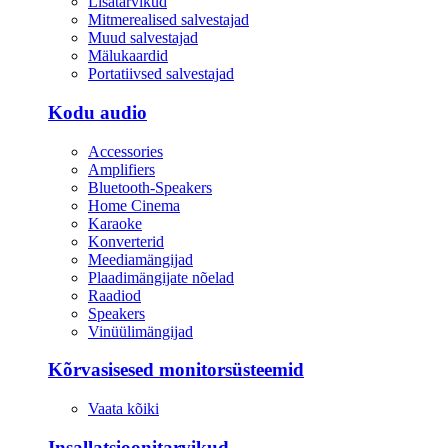
Lisatarvikud
Mitmerealised salvestajad
Muud salvestajad
Mälukaardid
Portatiivsed salvestajad
Kodu audio
Accessories
Amplifiers
Bluetooth-Speakers
Home Cinema
Karaoke
Konverterid
Meediamängijad
Plaadimängijate nõelad
Raadiod
Speakers
Vinüülimängijad
Kõrvasisesed monitorsüsteemid
Vaata kõiki
Insallatsioonitarvikud