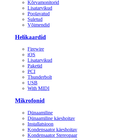
Kõrvamonitorid
Lisatarvikud
Poolavatud
Suletud
Võimendid
Helikaardid
Firewire
iOS
Lisatarvikud
Paketid
PCI
Thunderbolt
USB
With MIDI
Mikrofonid
Dünaamiline
Dünaamiline käeshoitav
Installatsioon
Kondensaator käeshoitav
Kondensaator Stereopaar