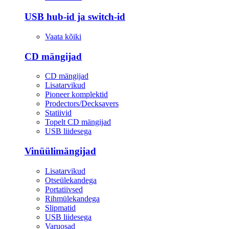
USB hub-id ja switch-id
Vaata kõiki
CD mängijad
CD mängijad
Lisatarvikud
Pioneer komplektid
Prodectors/Decksavers
Statiivid
Topelt CD mängijad
USB liidesega
Vinüülimängijad
Lisatarvikud
Otseülekandega
Portatiivsed
Rihmülekandega
Slipmatid
USB liidesega
Varuosad