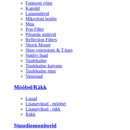
Fantoom võim
Kapslid
Lauastatiivid
Mikrofoni hoidja
Muu
Pop-Filter
Põranda statiivid
Reflection Filters
Shock Mount
Shoe extensions & T-bars
Statiivi lisad
Tuulekaitse
Tuulekaitse karvane
Tuulekaitse muu
Varuosad
Mööbel/Räkk
Lauad
Lisatarvikud - mööbel
Lisatarvikud - räkk
Räkk
Stuudiomonitorid