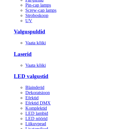
Pin-cap lamps
Screw-cap lamps
Stroboskoop
UV
Valguspuldid
Vaata kõiki
Laserid
Vaata kõiki
LED valgustid
Blainderid
Dekoratsioon
Efektid
Efektid DMX
Komplektid
LED lambid
LED nöörid
Liikuvpead
Lisatarvikud