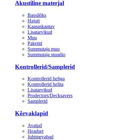
Akustiline materjal
Bassilõks
Hajuti
Kaasaskantav
Lisatarvikud
Muu
Paketid
Summutaja muu
Summutaja stuudio
Kontrollerid/Samplerid
Kontrollerid heliga
Kontrollerid helita
Lisatarvikud
Prodectors/Decksavers
Samplerid
Kõrvaklapid
Avatud
Headset
Juhtmevabad