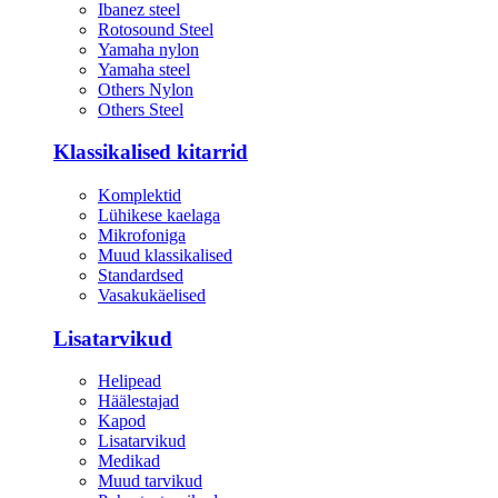
Ibanez steel
Rotosound Steel
Yamaha nylon
Yamaha steel
Others Nylon
Others Steel
Klassikalised kitarrid
Komplektid
Lühikese kaelaga
Mikrofoniga
Muud klassikalised
Standardsed
Vasakukäelised
Lisatarvikud
Helipead
Häälestajad
Kapod
Lisatarvikud
Medikad
Muud tarvikud