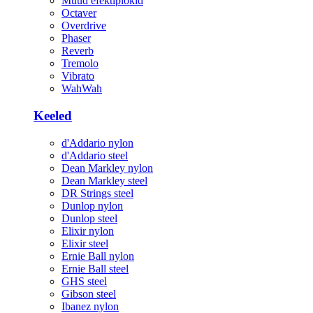
Muud efektiplokid
Octaver
Overdrive
Phaser
Reverb
Tremolo
Vibrato
WahWah
Keeled
d'Addario nylon
d'Addario steel
Dean Markley nylon
Dean Markley steel
DR Strings steel
Dunlop nylon
Dunlop steel
Elixir nylon
Elixir steel
Ernie Ball nylon
Ernie Ball steel
GHS steel
Gibson steel
Ibanez nylon