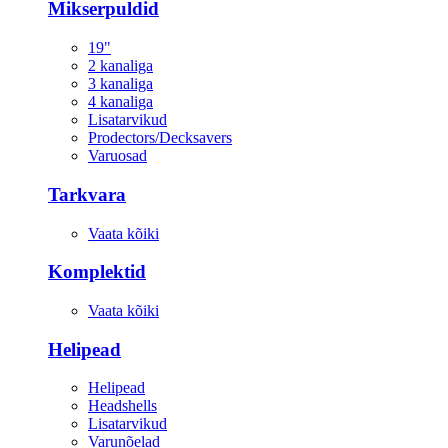
Mikserpuldid
19"
2 kanaliga
3 kanaliga
4 kanaliga
Lisatarvikud
Prodectors/Decksavers
Varuosad
Tarkvara
Vaata kõiki
Komplektid
Vaata kõiki
Helipead
Helipead
Headshells
Lisatarvikud
Varunõelad