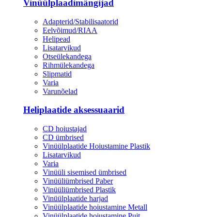
Vinüülplaadimängijad
Adapterid/Stabilisaatorid
Eelvõimud/RIAA
Helipead
Lisatarvikud
Otseülekandega
Rihmülekandega
Slipmatid
Varia
Varunõelad
Heliplaatide aksessuaarid
CD hoiustajad
CD ümbrised
Vinüülplaatide Hoiustamine Plastik
Lisatarvikud
Varia
Vinüüli sisemised ümbrised
Vinüüliümbrised Paber
Vinüüliümbrised Plastik
Vinüülplaatide harjad
Vinüülplaatide hoiustamine Metall
Vinüülplaatide hoiustamine Puit