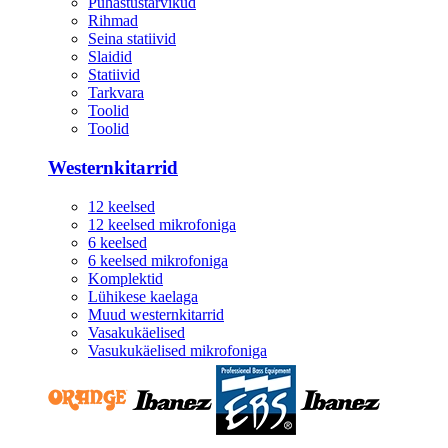
Puhastustarvikud
Rihmad
Seina statiivid
Slaidid
Statiivid
Tarkvara
Toolid
Toolid
Westernkitarrid
12 keelsed
12 keelsed mikrofoniga
6 keelsed
6 keelsed mikrofoniga
Komplektid
Lühikese kaelaga
Muud westernkitarrid
Vasakukäelised
Vasukukäelised mikrofoniga