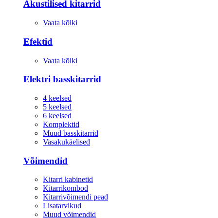
Akustilised kitarrid
Vaata kõiki
Efektid
Vaata kõiki
Elektri basskitarrid
4 keelsed
5 keelsed
6 keelsed
Komplektid
Muud basskitarrid
Vasakukäelised
Võimendid
Kitarri kabinetid
Kitarrikombod
Kitarrivõimendi pead
Lisatarvikud
Muud võimendid