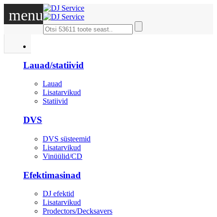
menu
DJ
Lauad/statiivid
Lauad
Lisatarvikud
Statiivid
DVS
DVS süsteemid
Lisatarvikud
Vinüülid/CD
Efektimasinad
DJ efektid
Lisatarvikud
Prodectors/Decksavers