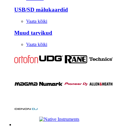
USB/SD mälukaardid
Vaata kõiki
Muud tarvikud
Vaata kõiki
Stuudio