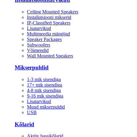
Ceiling Mounted Speakers
Installatsiooni mikserid
IP-Classified Speakers
Lisatarvikud
Multimeedia mängijad
Speaker Packages
Subwoofers
Võimendid
Wall Mounted Speakers
Mikserpuldid
1-3 mik sisendiga
17+ mik sisendiga
4-8 mik sisendiga
9-16 mik sisendiga
Lisatarvikud
Muud mikserpuldid
USB
Kõlarid
Aktiiv bassikõlarid