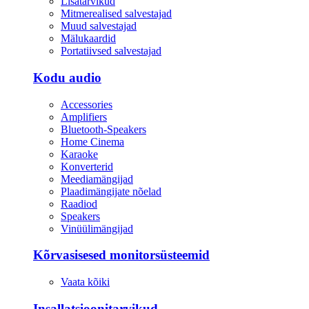
Lisatarvikud
Mitmerealised salvestajad
Muud salvestajad
Mälukaardid
Portatiivsed salvestajad
Kodu audio
Accessories
Amplifiers
Bluetooth-Speakers
Home Cinema
Karaoke
Konverterid
Meediamängijad
Plaadimängijate nõelad
Raadiod
Speakers
Vinüülimängijad
Kõrvasisesed monitorsüsteemid
Vaata kõiki
Insallatsioonitarvikud