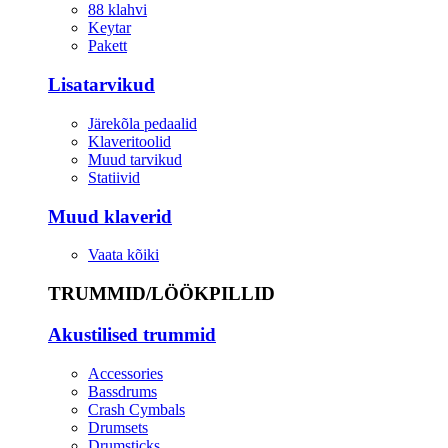
88 klahvi
Keytar
Pakett
Lisatarvikud
Järekõla pedaalid
Klaveritoolid
Muud tarvikud
Statiivid
Muud klaverid
Vaata kõiki
TRUMMID/LÖÖKPILLID
Akustilised trummid
Accessories
Bassdrums
Crash Cymbals
Drumsets
Drumsticks