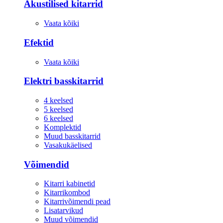
Akustilised kitarrid
Vaata kõiki
Efektid
Vaata kõiki
Elektri basskitarrid
4 keelsed
5 keelsed
6 keelsed
Komplektid
Muud basskitarrid
Vasakukäelised
Võimendid
Kitarri kabinetid
Kitarrikombod
Kitarrivõimendi pead
Lisatarvikud
Muud võimendid