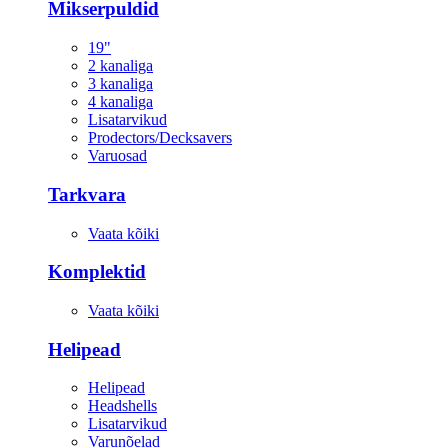
Mikserpuldid
19"
2 kanaliga
3 kanaliga
4 kanaliga
Lisatarvikud
Prodectors/Decksavers
Varuosad
Tarkvara
Vaata kõiki
Komplektid
Vaata kõiki
Helipead
Helipead
Headshells
Lisatarvikud
Varunõelad