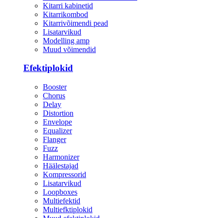
Kitarri kabinetid
Kitarrikombod
Kitarrivõimendi pead
Lisatarvikud
Modelling amp
Muud võimendid
Efektiplokid
Booster
Chorus
Delay
Distortion
Envelope
Equalizer
Flanger
Fuzz
Harmonizer
Häälestajad
Kompressorid
Lisatarvikud
Loopboxes
Multiefektid
Multiefktiplokid