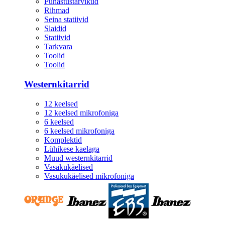
Puhastustarvikud
Rihmad
Seina statiivid
Slaidid
Statiivid
Tarkvara
Toolid
Toolid
Westernkitarrid
12 keelsed
12 keelsed mikrofoniga
6 keelsed
6 keelsed mikrofoniga
Komplektid
Lühikese kaelaga
Muud westernkitarrid
Vasakukäelised
Vasukukäelised mikrofoniga