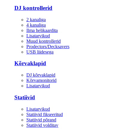
DJ kontrollerid
2 kanaliga
4 kanaliga
Ilma helikaardita
Lisatarvikud
Muud kontrollerid
Prodectors/Decksavers
USB liidesega
Kõrvaklapid
DJ kõrvaklapid
Kõrvamonitorid
Lisatarvikud
Statiivid
Lisatarvikud
Statiivid fikseeritud
Statiivid põrand
Statiivid volditav