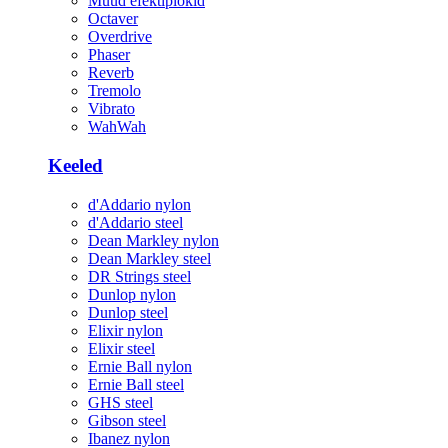
Muud efektiplokid
Octaver
Overdrive
Phaser
Reverb
Tremolo
Vibrato
WahWah
Keeled
d'Addario nylon
d'Addario steel
Dean Markley nylon
Dean Markley steel
DR Strings steel
Dunlop nylon
Dunlop steel
Elixir nylon
Elixir steel
Ernie Ball nylon
Ernie Ball steel
GHS steel
Gibson steel
Ibanez nylon