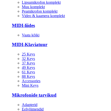
Lipsumikrofon komplekt
Muu komplekt
Peamikrofon komplekt
Video & kaamera komplekt
MIDI-liides
Vaata kõiki
MIDI-Klaviatuur
25 Keys
32 Keys
37 Keys
49 Keys
61 Keys
88 Keys
Accessories
Mini Keys
Mikrofonide tarvikud
Adapterid
Eelvõimendid