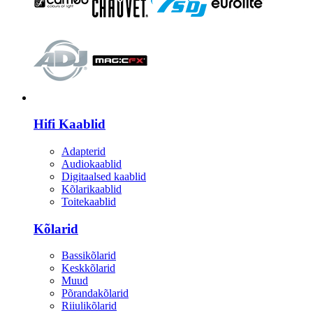
HI-FI
Hifi Kaablid
Adapterid
Audiokaablid
Digitaalsed kaablid
Kõlarikaablid
Toitekaablid
Kõlarid
Bassikõlarid
Keskkõlarid
Muud
Põrandakõlarid
Riiulikõlarid