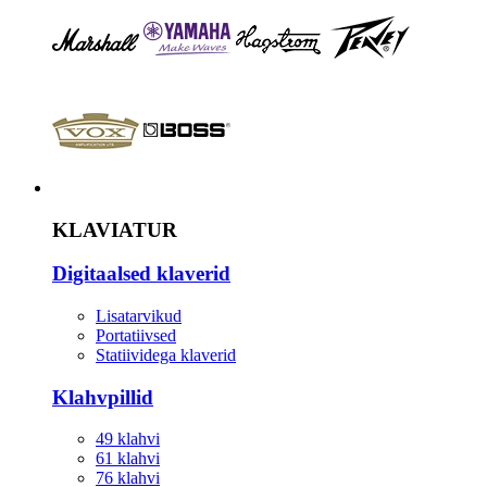
Instrument
KLAVIATUR
Digitaalsed klaverid
Lisatarvikud
Portatiivsed
Statiividega klaverid
Klahvpillid
49 klahvi
61 klahvi
76 klahvi