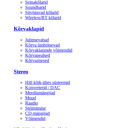
Seinakõlarid
Soundbarid
Süvistavad kõlarid
Wireless/BT kõlarid
Kõrvaklapid
Juhtmevabad
Kõrva ümbritsevad
Kõrvaklappide võimendid
Kõrvapealsed
Kõrvasisesed
Stereo
Hifi kõik-ühes süsteemid
Konverterid / DAC
Meediamängijad
Muud
Raadio
Striimimine
CD-mängijad
Võimendid