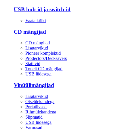
USB hub-id ja switch-id
Vaata kõiki
CD mängijad
CD mängijad
Lisatarvikud
Pioneer komplektid
Prodectors/Decksavers
Statiivid
Topelt CD mängijad
USB liidesega
Vinüülimängijad
Lisatarvikud
Otseülekandega
Portatiivsed
Rihmülekandega
Slipmatid
USB liidesega
Varuosad