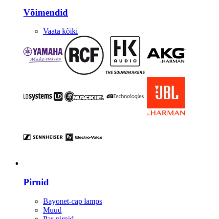
Võimendid
Vaata kõiki
Valgustus
Pirnid
Bayonet-cap lamps
Muud
Par-pirnid