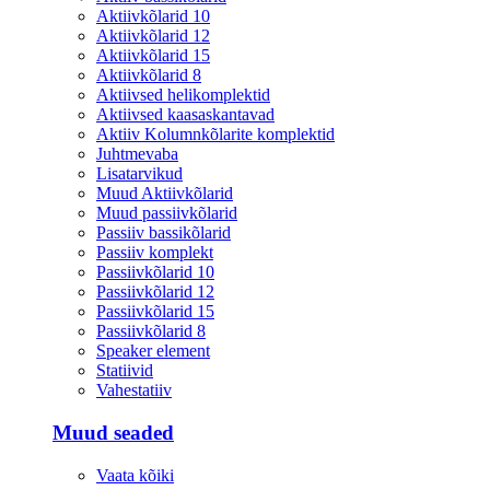
Aktiivkõlarid 10
Aktiivkõlarid 12
Aktiivkõlarid 15
Aktiivkõlarid 8
Aktiivsed helikomplektid
Aktiivsed kaasaskantavad
Aktiiv Kolumnkõlarite komplektid
Juhtmevaba
Lisatarvikud
Muud Aktiivkõlarid
Muud passiivkõlarid
Passiiv bassikõlarid
Passiiv komplekt
Passiivkõlarid 10
Passiivkõlarid 12
Passiivkõlarid 15
Passiivkõlarid 8
Speaker element
Statiivid
Vahestatiiv
Muud seaded
Vaata kõiki