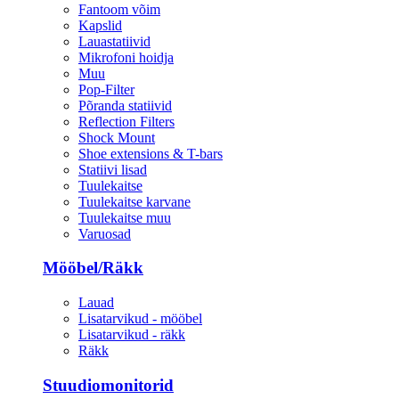
Fantoom võim
Kapslid
Lauastatiivid
Mikrofoni hoidja
Muu
Pop-Filter
Põranda statiivid
Reflection Filters
Shock Mount
Shoe extensions & T-bars
Statiivi lisad
Tuulekaitse
Tuulekaitse karvane
Tuulekaitse muu
Varuosad
Mööbel/Räkk
Lauad
Lisatarvikud - mööbel
Lisatarvikud - räkk
Räkk
Stuudiomonitorid