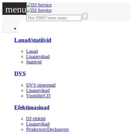
menu
DJ
Lauad/statiivid
Lauad
Lisatarvikud
Statiivid
DVS
DVS süsteemid
Lisatarvikud
Vinüülid/CD
Efektimasinad
DJ efektid
Lisatarvikud
Prodectors/Decksavers