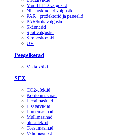
Muud LED valgustid
Niiskuskindlad valgustid
PAR - prožektorid ja paneelid
PAR/kohavalgustid
Skännerid
Spot valgustid
Stroboskoobid
UV
Peegelkerad
Vaata kõiki
SFX
CO2-efektid
Konfetimasinad
Leegimasinad
Lisatarvikud
Lumemasinad
Mullimasinad
õhu-efektid
Tossumasinad
Vahumasinad