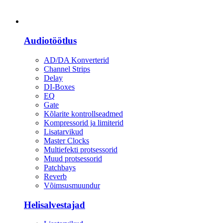
Heli
Audiotöötlus
AD/DA Konverterid
Channel Strips
Delay
DI-Boxes
EQ
Gate
Kõlarite kontrollseadmed
Kompressorid ja limiterid
Lisatarvikud
Master Clocks
Multiefekti protsessorid
Muud protsessorid
Patchbays
Reverb
Võimsusmuundur
Helisalvestajad