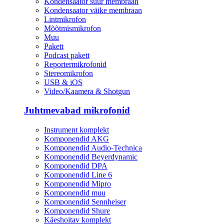
Kondensaator suur membraan
Kondensaator väike membraan
Lintmikrofon
Mõõtmismikrofon
Muu
Pakett
Podcast pakett
Reportermikrofonid
Stereomikrofon
USB & iOS
Video/Kaamera & Shotgun
Juhtmevabad mikrofonid
Instrument komplekt
Komponendid AKG
Komponendid Audio-Technica
Komponendid Beyerdynamic
Komponendid DPA
Komponendid Line 6
Komponendid Mipro
Komponendid muu
Komponendid Sennheiser
Komponendid Shure
Käeshoitav komplekt