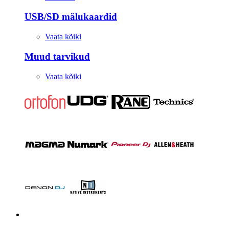
USB/SD mälukaardid
Vaata kõiki
Muud tarvikud
Vaata kõiki
Stuudio