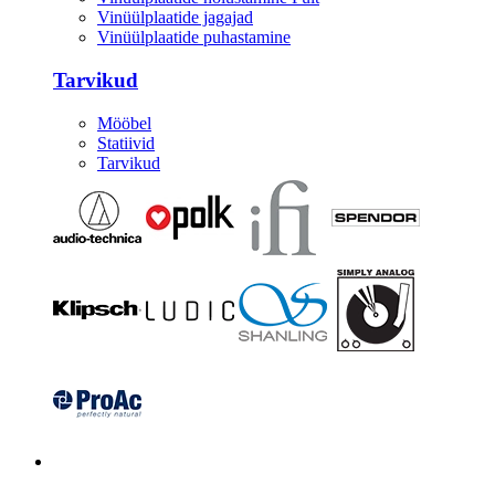
Vinüülplaatide jagajad
Vinüülplaatide puhastamine
Tarvikud
Mööbel
Statiivid
Tarvikud
Kitarrid/Bass