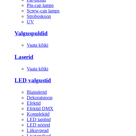
Pin-cap lamps
Screw-cap lamps
Stroboskoop
UV
Valguspuldid
Vaata kõiki
Laserid
Vaata kõiki
LED valgustid
Blainderid
Dekoratsioon
Efektid
Efektid DMX
Komplektid
LED lambid
LED nöörid
Liikuvpead
Lisatarvikud