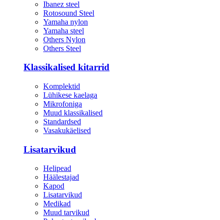
Ibanez steel
Rotosound Steel
Yamaha nylon
Yamaha steel
Others Nylon
Others Steel
Klassikalised kitarrid
Komplektid
Lühikese kaelaga
Mikrofoniga
Muud klassikalised
Standardsed
Vasakukäelised
Lisatarvikud
Helipead
Häälestajad
Kapod
Lisatarvikud
Medikad
Muud tarvikud