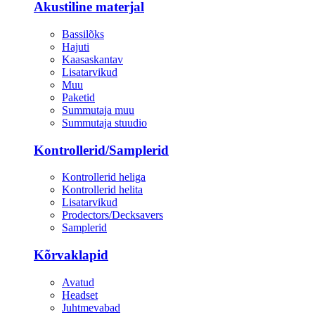
Akustiline materjal
Bassilõks
Hajuti
Kaasaskantav
Lisatarvikud
Muu
Paketid
Summutaja muu
Summutaja stuudio
Kontrollerid/Samplerid
Kontrollerid heliga
Kontrollerid helita
Lisatarvikud
Prodectors/Decksavers
Samplerid
Kõrvaklapid
Avatud
Headset
Juhtmevabad