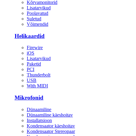
Kõrvamonitorid
Lisatarvikud
Poolavatud
Suletud
Võimendid
Helikaardid
Firewire
iOS
Lisatarvikud
Paketid
PCI
Thunderbolt
USB
With MIDI
Mikrofonid
Dünaamiline
Dünaamiline käeshoitav
Installatsioon
Kondensaator käeshoitav
Kondensaator Stereopaar