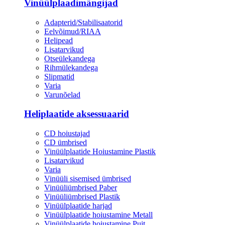
Vinüülplaadimängijad
Adapterid/Stabilisaatorid
Eelvõimud/RIAA
Helipead
Lisatarvikud
Otseülekandega
Rihmülekandega
Slipmatid
Varia
Varunõelad
Heliplaatide aksessuaarid
CD hoiustajad
CD ümbrised
Vinüülplaatide Hoiustamine Plastik
Lisatarvikud
Varia
Vinüüli sisemised ümbrised
Vinüüliümbrised Paber
Vinüüliümbrised Plastik
Vinüülplaatide harjad
Vinüülplaatide hoiustamine Metall
Vinüülplaatide hoiustamine Puit