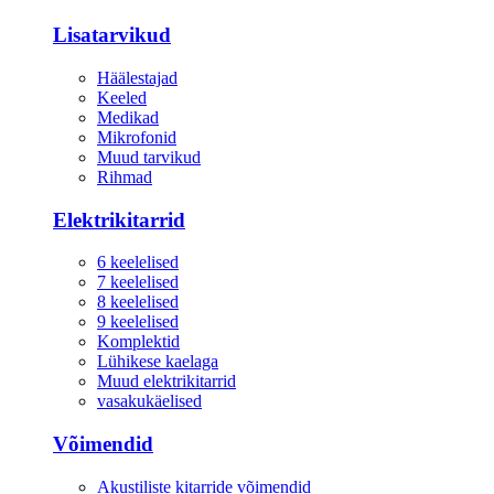
Lisatarvikud
Häälestajad
Keeled
Medikad
Mikrofonid
Muud tarvikud
Rihmad
Elektrikitarrid
6 keelelised
7 keelelised
8 keelelised
9 keelelised
Komplektid
Lühikese kaelaga
Muud elektrikitarrid
vasakukäelised
Võimendid
Akustiliste kitarride võimendid