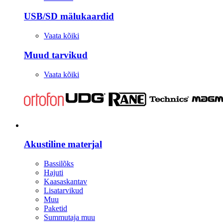
USB/SD mälukaardid
Vaata kõiki
Muud tarvikud
Vaata kõiki
Stuudio
Akustiline materjal
Bassilõks
Hajuti
Kaasaskantav
Lisatarvikud
Muu
Paketid
Summutaja muu