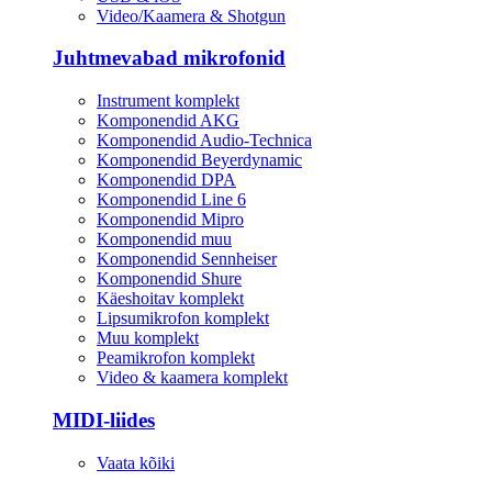
Video/Kaamera & Shotgun
Juhtmevabad mikrofonid
Instrument komplekt
Komponendid AKG
Komponendid Audio-Technica
Komponendid Beyerdynamic
Komponendid DPA
Komponendid Line 6
Komponendid Mipro
Komponendid muu
Komponendid Sennheiser
Komponendid Shure
Käeshoitav komplekt
Lipsumikrofon komplekt
Muu komplekt
Peamikrofon komplekt
Video & kaamera komplekt
MIDI-liides
Vaata kõiki