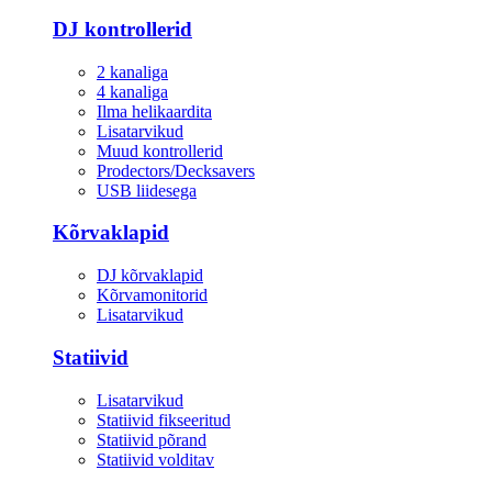
DJ kontrollerid
2 kanaliga
4 kanaliga
Ilma helikaardita
Lisatarvikud
Muud kontrollerid
Prodectors/Decksavers
USB liidesega
Kõrvaklapid
DJ kõrvaklapid
Kõrvamonitorid
Lisatarvikud
Statiivid
Lisatarvikud
Statiivid fikseeritud
Statiivid põrand
Statiivid volditav