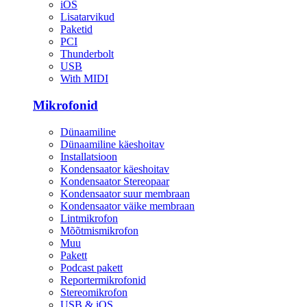
iOS
Lisatarvikud
Paketid
PCI
Thunderbolt
USB
With MIDI
Mikrofonid
Dünaamiline
Dünaamiline käeshoitav
Installatsioon
Kondensaator käeshoitav
Kondensaator Stereopaar
Kondensaator suur membraan
Kondensaator väike membraan
Lintmikrofon
Mõõtmismikrofon
Muu
Pakett
Podcast pakett
Reportermikrofonid
Stereomikrofon
USB & iOS