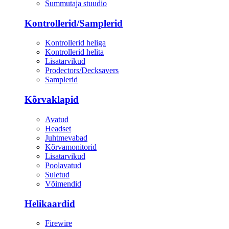
Summutaja stuudio
Kontrollerid/Samplerid
Kontrollerid heliga
Kontrollerid helita
Lisatarvikud
Prodectors/Decksavers
Samplerid
Kõrvaklapid
Avatud
Headset
Juhtmevabad
Kõrvamonitorid
Lisatarvikud
Poolavatud
Suletud
Võimendid
Helikaardid
Firewire