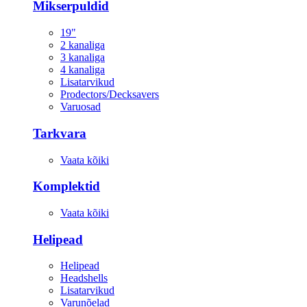
Mikserpuldid
19"
2 kanaliga
3 kanaliga
4 kanaliga
Lisatarvikud
Prodectors/Decksavers
Varuosad
Tarkvara
Vaata kõiki
Komplektid
Vaata kõiki
Helipead
Helipead
Headshells
Lisatarvikud
Varunõelad