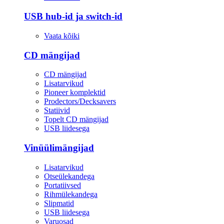
USB hub-id ja switch-id
Vaata kõiki
CD mängijad
CD mängijad
Lisatarvikud
Pioneer komplektid
Prodectors/Decksavers
Statiivid
Topelt CD mängijad
USB liidesega
Vinüülimängijad
Lisatarvikud
Otseülekandega
Portatiivsed
Rihmülekandega
Slipmatid
USB liidesega
Varuosad