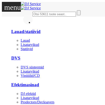
menu
DJ
Lauad/statiivid
Lauad
Lisatarvikud
Statiivid
DVS
DVS süsteemid
Lisatarvikud
Vinüülid/CD
Efektimasinad
DJ efektid
Lisatarvikud
Prodectors/Decksavers