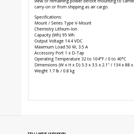
view of remaining power before mounting to camera.
carry-on or from shipping as air cargo.
Specifications:
Mount / Series Type V-Mount
Chemistry Lithium-Ion
Capacity (Wh) 95 Wh
Output Voltage 14.4 VDC
Maximum Load 50 W, 3.5 A
Accessory Port 1 x D-Tap
Operating Temperature 32 to 104°F / 0 to 40°C
Dimensions (W x H x D) 5.3 x 3.5 x 2.1" / 134 x 88
Weight 1.7 lb / 0.8 kg