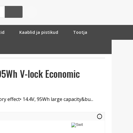
tid
Kaablid ja pistikud
Tootja
95Wh V-lock Economic
ry effect• 14.4V, 95Wh large capacity&bu...
info