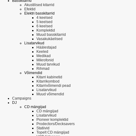
Basskitarrid
Akustilised kitarrid
Efektid
Elektri basskitarrid
4 keelsed
5 keelsed
6 keelsed
Komplektid
Muud basskitarrid
Vasakukäelised
Lisatarvikud
Häälestajad
Keeled
Medikad
Mikrofonid
Muud tarvikud
Rihmad
Võimendid
Kitarri kabinetid
Kitarrikombod
Kitarrivõimendi pead
Lisatarvikud
Muud võimendid
Campaigns
DJ
CD mängijad
CD mängijad
Lisatarvikud
Pioneer komplektid
Prodectors/Decksavers
Statiivid
Topelt CD mängijad