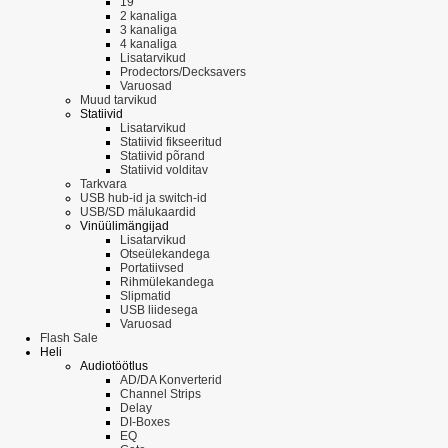
19"
2 kanaliga
3 kanaliga
4 kanaliga
Lisatarvikud
Prodectors/Decksavers
Varuosad
Muud tarvikud
Statiivid
Lisatarvikud
Statiivid fikseeritud
Statiivid põrand
Statiivid volditav
Tarkvara
USB hub-id ja switch-id
USB/SD mälukaardid
Vinüülimängijad
Lisatarvikud
Otseülekandega
Portatiivsed
Rihmülekandega
Slipmatid
USB liidesega
Varuosad
Flash Sale
Heli
Audiotöötlus
AD/DA Konverterid
Channel Strips
Delay
DI-Boxes
EQ