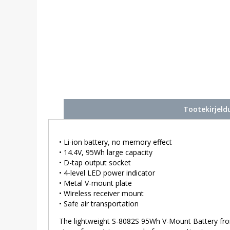
Tootekirjeld
• Li-ion battery, no memory effect
• 14.4V, 95Wh large capacity
• D-tap output socket
• 4-level LED power indicator
• Metal V-mount plate
• Wireless receiver mount
• Safe air transportation
The lightweight S-8082S 95Wh V-Mount Battery from 