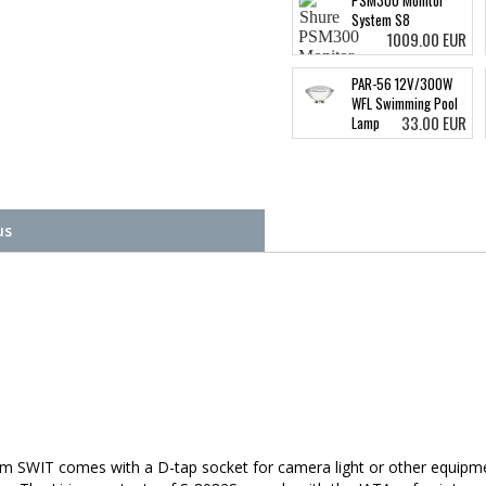
PSM300 Monitor
System S8
1009.00 EUR
PAR-56 12V/300W
WFL Swimming Pool
33.00 EUR
Lamp
us
SWIT comes with a D-tap socket for camera light or other equipment.