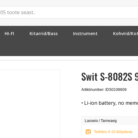
HI-FI
Kitarrid/Bass
Instrument
Kohvrid/Ko
k Economic
Swit S-8082S 
Artiklinumber: IDS0108609
• Li-ion battery, no memo
Laoseis / Tarneaeg
store
Tellides 4-10 tööpäeva.