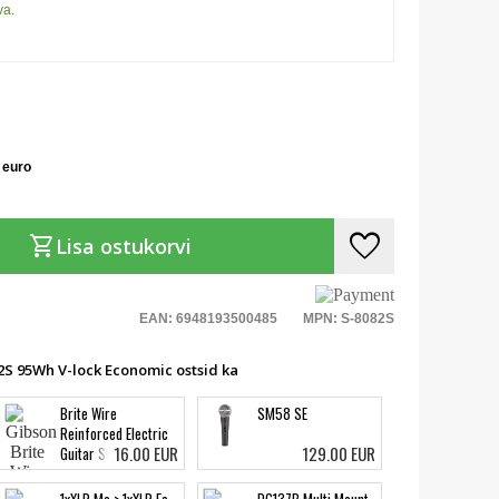
va.
 euro
favorite
shopping_cart
Lisa ostukorvi
EAN: 6948193500485
MPN: S-8082S
82S 95Wh V-lock Economic ostsid ka
Brite Wire
SM58 SE
Reinforced Electric
16.00 EUR
129.00 EUR
Guitar Strings Light