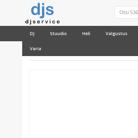
DJ
Stuudio
Heli
Valgustus
Varia
»
Varia
»
Patareid
»
Swit S-8082S 95Wh V-loc