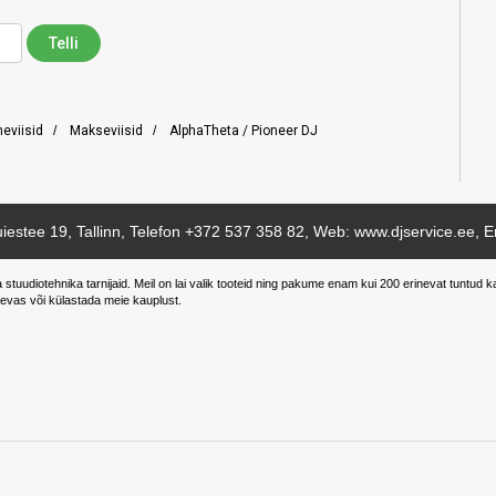
neviisid
/
Makseviisid
/
AlphaTheta / Pioneer DJ
iestee 19, Tallinn, Telefon
+372 537 358 82
, Web: www.djservice.ee, E
a stuudiotehnika tarnijaid. Meil on lai valik tooteid ning pakume enam kui 200 erinevat tunt
evas või külastada meie kauplust.