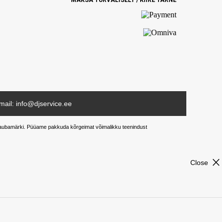
MAKSA TURVALISELT / KIIRE TARNE
mail: info@djservice.ee
ud kaubamärki. Püüame pakkuda kõrgeimat võimalikku teenindust
close
Close