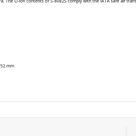
 The Li-ion contents of S-8082S comply with the IATA safe air trans
 x 52 mm