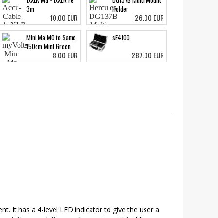
1xXLR Ma > 1xXLR Fe
DG137B Multi Mount
3m
Holder
10.00 EUR
26.00 EUR
Mini Ma MO to Same
sE4100
150cm Mint Green
8.00 EUR
287.00 EUR
 It has a 4-level LED indicator to give the user a