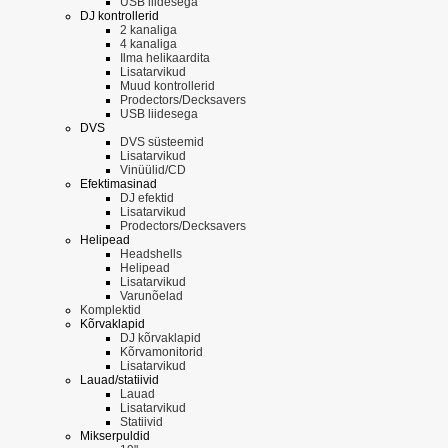
USB liidesega
DJ kontrollerid
2 kanaliga
4 kanaliga
Ilma helikaardita
Lisatarvikud
Muud kontrollerid
Prodectors/Decksavers
USB liidesega
DVS
DVS süsteemid
Lisatarvikud
Vinüülid/CD
Efektimasinad
DJ efektid
Lisatarvikud
Prodectors/Decksavers
Helipead
Headshells
Helipead
Lisatarvikud
Varunõelad
Komplektid
Kõrvaklapid
DJ kõrvaklapid
Kõrvamonitorid
Lisatarvikud
Lauad/statiivid
Lauad
Lisatarvikud
Statiivid
Mikserpuldid