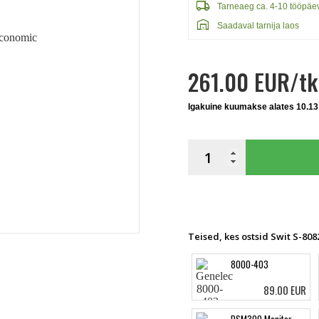
local_shipping
Tarneaeg ca. 4-10 tööpäe
warehouse
Saadaval tarnija laos
261.00 EUR/tk
Igakuine kuumakse alates 10.13
Teised, kes ostsid Swit S-80
8000-403
89.00 EUR