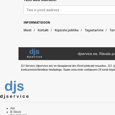
TELLI MEIE UUDISKIRI
INFORMATSIOON
Meist
/
Kontakt
/
Küpsiste poliitika
/
Tagastamine
/
Tar
djservice.ee, Rävala pu
DJ Service (djservice.ee) on tänapäeval üks Eesti juhtivaid muusika-, DJ- j
konkurentsivõimeliste hindadega. Saate osta meie veebipoest 24 tundi ööpä
Ale
B-Stock