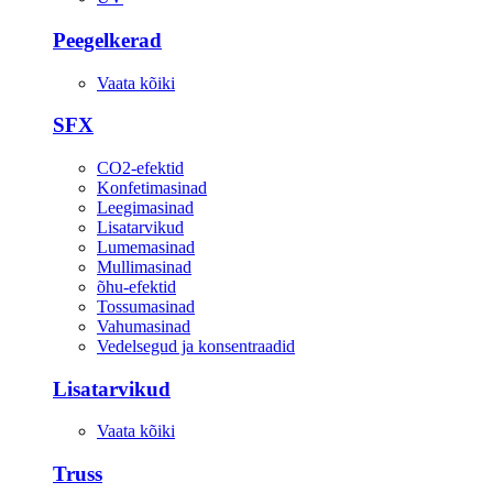
Peegelkerad
Vaata kõiki
SFX
CO2-efektid
Konfetimasinad
Leegimasinad
Lisatarvikud
Lumemasinad
Mullimasinad
õhu-efektid
Tossumasinad
Vahumasinad
Vedelsegud ja konsentraadid
Lisatarvikud
Vaata kõiki
Truss