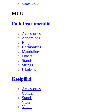
Vaata kõiki
MUU
Folk Instrumendid
Accessories
Accordions
Banjo
Harmonicas
Mandolines
Others
Stands
Strings
Ukuleles
Keelpillid
Accessories
Contra
Stands
Viola
Violin