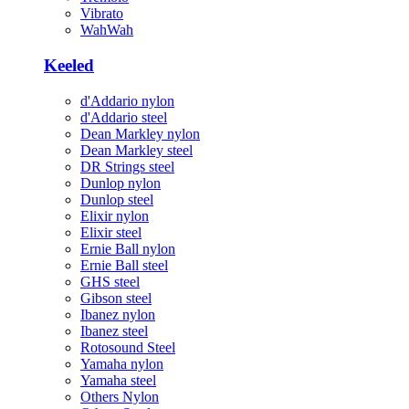
Vibrato
WahWah
Keeled
d'Addario nylon
d'Addario steel
Dean Markley nylon
Dean Markley steel
DR Strings steel
Dunlop nylon
Dunlop steel
Elixir nylon
Elixir steel
Ernie Ball nylon
Ernie Ball steel
GHS steel
Gibson steel
Ibanez nylon
Ibanez steel
Rotosound Steel
Yamaha nylon
Yamaha steel
Others Nylon