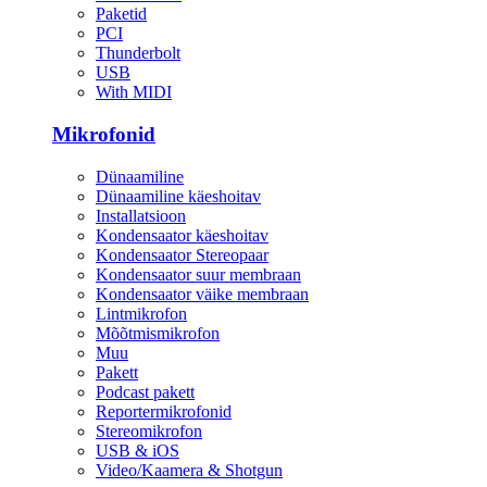
Paketid
PCI
Thunderbolt
USB
With MIDI
Mikrofonid
Dünaamiline
Dünaamiline käeshoitav
Installatsioon
Kondensaator käeshoitav
Kondensaator Stereopaar
Kondensaator suur membraan
Kondensaator väike membraan
Lintmikrofon
Mõõtmismikrofon
Muu
Pakett
Podcast pakett
Reportermikrofonid
Stereomikrofon
USB & iOS
Video/Kaamera & Shotgun