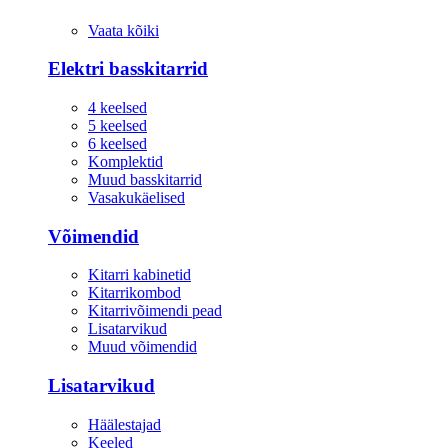
Vaata kõiki
Elektri basskitarrid
4 keelsed
5 keelsed
6 keelsed
Komplektid
Muud basskitarrid
Vasakukäelised
Võimendid
Kitarri kabinetid
Kitarrikombod
Kitarrivõimendi pead
Lisatarvikud
Muud võimendid
Lisatarvikud
Häälestajad
Keeled