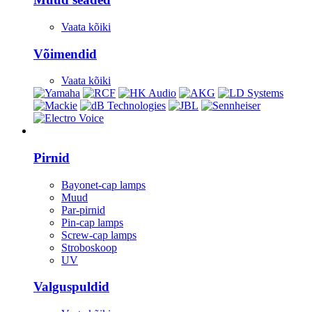
Vaata kõiki
Võimendid
Vaata kõiki
Valgustus
Pirnid
Bayonet-cap lamps
Muud
Par-pirnid
Pin-cap lamps
Screw-cap lamps
Stroboskoop
UV
Valguspuldid