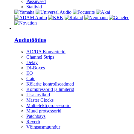
Passiivsed
Statiivid
Heli
Audiotöötlus
AD/DA Konverterid
Channel Strips
Delay
DI-Boxes
EQ
Gate
Kõlarite kontrollseadmed
Kompressorid ja limiterid
Lisatarvikud
Master Clocks
Multiefekti protsessorid
Muud protsessorid
Patchbays
Reverb
Võimsusmuundur