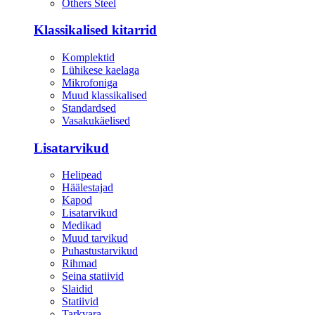
Others Steel
Klassikalised kitarrid
Komplektid
Lühikese kaelaga
Mikrofoniga
Muud klassikalised
Standardsed
Vasakukäelised
Lisatarvikud
Helipead
Häälestajad
Kapod
Lisatarvikud
Medikad
Muud tarvikud
Puhastustarvikud
Rihmad
Seina statiivid
Slaidid
Statiivid
Tarkvara