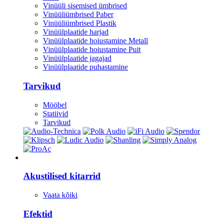
Vinüüli sisemised ümbrised
Vinüüliümbrised Paber
Vinüüliümbrised Plastik
Vinüülplaatide harjad
Vinüülplaatide hoiustamine Metall
Vinüülplaatide hoiustamine Puit
Vinüülplaatide jagajad
Vinüülplaatide puhastamine
Tarvikud
Mööbel
Statiivid
Tarvikud
Kitarrid/Bass
Akustilised kitarrid
Vaata kõiki
Efektid