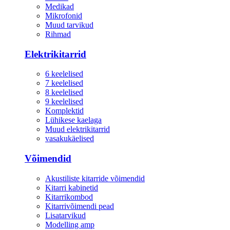
Medikad
Mikrofonid
Muud tarvikud
Rihmad
Elektrikitarrid
6 keelelised
7 keelelised
8 keelelised
9 keelelised
Komplektid
Lühikese kaelaga
Muud elektrikitarrid
vasakukäelised
Võimendid
Akustiliste kitarride võimendid
Kitarri kabinetid
Kitarrikombod
Kitarrivõimendi pead
Lisatarvikud
Modelling amp