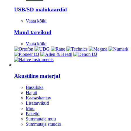
USB/SD mälukaardid
Vaata kõiki
Muud tarvikud
Vaata kõiki
Stuudio
Akustiline materjal
Bassilõks
Hajuti
Kaasaskantav
Lisatarvikud
Muu
Paketid
Summutaja muu
Summutaja stuudio