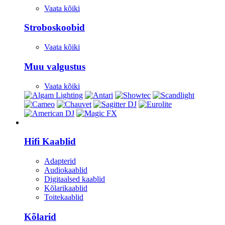
Vaata kõiki
Stroboskoobid
Vaata kõiki
Muu valgustus
Vaata kõiki
HI-FI
Hifi Kaablid
Adapterid
Audiokaablid
Digitaalsed kaablid
Kõlarikaablid
Toitekaablid
Kõlarid