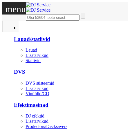
menu
DJ
Lauad/statiivid
Lauad
Lisatarvikud
Statiivid
DVS
DVS süsteemid
Lisatarvikud
Vinüülid/CD
Efektimasinad
DJ efektid
Lisatarvikud
Prodectors/Decksavers