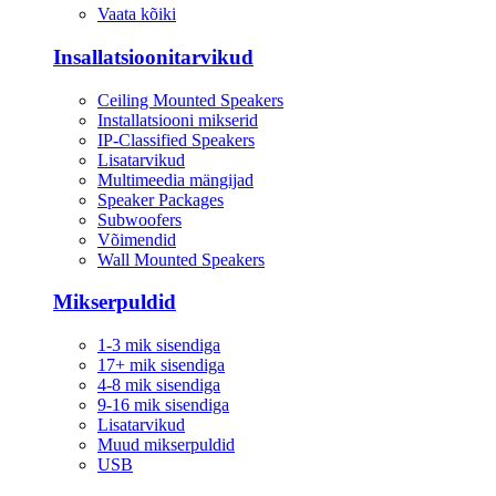
Vaata kõiki
Insallatsioonitarvikud
Ceiling Mounted Speakers
Installatsiooni mikserid
IP-Classified Speakers
Lisatarvikud
Multimeedia mängijad
Speaker Packages
Subwoofers
Võimendid
Wall Mounted Speakers
Mikserpuldid
1-3 mik sisendiga
17+ mik sisendiga
4-8 mik sisendiga
9-16 mik sisendiga
Lisatarvikud
Muud mikserpuldid
USB