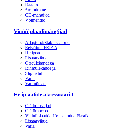
Raadio
Striimimine
CD-mängijad
Võimendid
Vinüülplaadimängijad
Adapterid/Stabilisaatorid
Eelvõimud/RIAA
Helipead
Lisatarvikud
Otseülekandega
Rihmülekandega
Slipmatid
Varia
Varunõelad
Heliplaatide aksessuaarid
CD hoiustajad
CD ümbrised
Vinüülplaatide Hoiustamine Plastik
Lisatarvikud
Varia