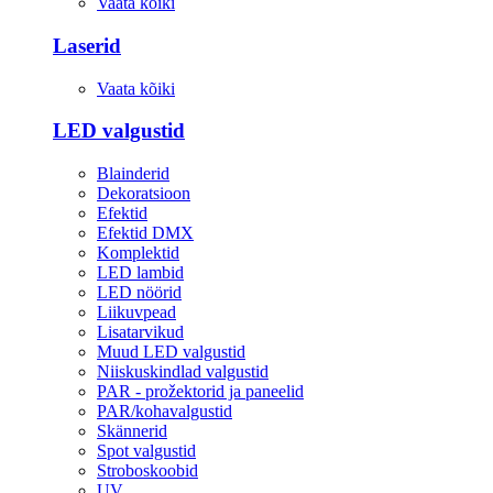
Vaata kõiki
Laserid
Vaata kõiki
LED valgustid
Blainderid
Dekoratsioon
Efektid
Efektid DMX
Komplektid
LED lambid
LED nöörid
Liikuvpead
Lisatarvikud
Muud LED valgustid
Niiskuskindlad valgustid
PAR - prožektorid ja paneelid
PAR/kohavalgustid
Skännerid
Spot valgustid
Stroboskoobid
UV