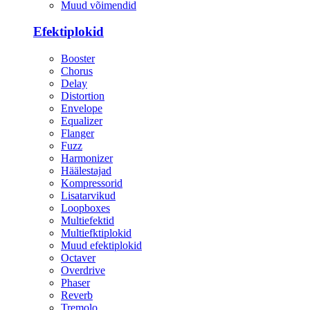
Muud võimendid
Efektiplokid
Booster
Chorus
Delay
Distortion
Envelope
Equalizer
Flanger
Fuzz
Harmonizer
Häälestajad
Kompressorid
Lisatarvikud
Loopboxes
Multiefektid
Multiefktiplokid
Muud efektiplokid
Octaver
Overdrive
Phaser
Reverb
Tremolo