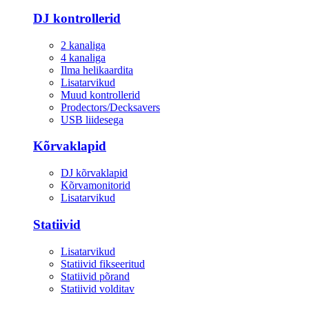
DJ kontrollerid
2 kanaliga
4 kanaliga
Ilma helikaardita
Lisatarvikud
Muud kontrollerid
Prodectors/Decksavers
USB liidesega
Kõrvaklapid
DJ kõrvaklapid
Kõrvamonitorid
Lisatarvikud
Statiivid
Lisatarvikud
Statiivid fikseeritud
Statiivid põrand
Statiivid volditav