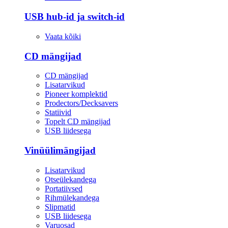
USB hub-id ja switch-id
Vaata kõiki
CD mängijad
CD mängijad
Lisatarvikud
Pioneer komplektid
Prodectors/Decksavers
Statiivid
Topelt CD mängijad
USB liidesega
Vinüülimängijad
Lisatarvikud
Otseülekandega
Portatiivsed
Rihmülekandega
Slipmatid
USB liidesega
Varuosad