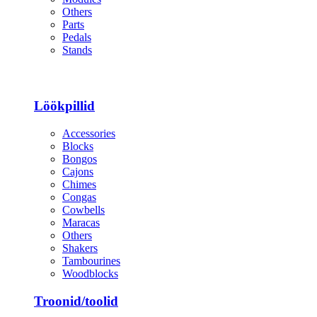
Others
Parts
Pedals
Stands
Löökpillid
Accessories
Blocks
Bongos
Cajons
Chimes
Congas
Cowbells
Maracas
Others
Shakers
Tambourines
Woodblocks
Troonid/toolid