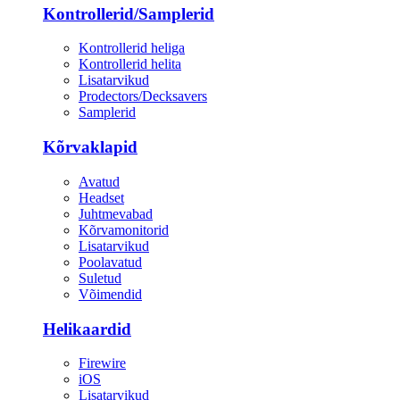
Kontrollerid/Samplerid
Kontrollerid heliga
Kontrollerid helita
Lisatarvikud
Prodectors/Decksavers
Samplerid
Kõrvaklapid
Avatud
Headset
Juhtmevabad
Kõrvamonitorid
Lisatarvikud
Poolavatud
Suletud
Võimendid
Helikaardid
Firewire
iOS
Lisatarvikud