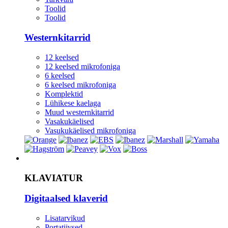
Toolid
Toolid
Westernkitarrid
12 keelsed
12 keelsed mikrofoniga
6 keelsed
6 keelsed mikrofoniga
Komplektid
Lühikese kaelaga
Muud westernkitarrid
Vasakukäelised
Vasukukäelised mikrofoniga
Instrument
KLAVIATUR
Digitaalsed klaverid
Lisatarvikud
Portatiivsed