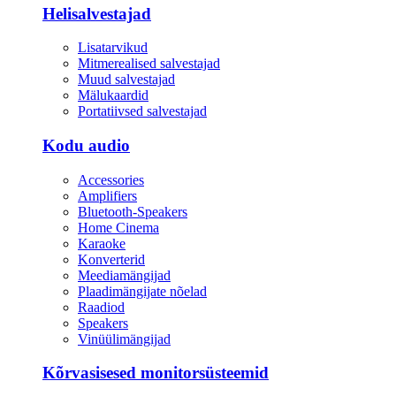
Helisalvestajad
Lisatarvikud
Mitmerealised salvestajad
Muud salvestajad
Mälukaardid
Portatiivsed salvestajad
Kodu audio
Accessories
Amplifiers
Bluetooth-Speakers
Home Cinema
Karaoke
Konverterid
Meediamängijad
Plaadimängijate nõelad
Raadiod
Speakers
Vinüülimängijad
Kõrvasisesed monitorsüsteemid