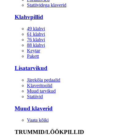
Statiividega klaverid
Klahvpillid
49 klahvi
61 klahvi
76 klahvi
88 klahvi
Keytar
Pakett
Lisatarvikud
Järekõla pedaalid
Klaveritoolid
Muud tarvikud
Statiivid
Muud klaverid
Vaata kõiki
TRUMMID/LÖÖKPILLID