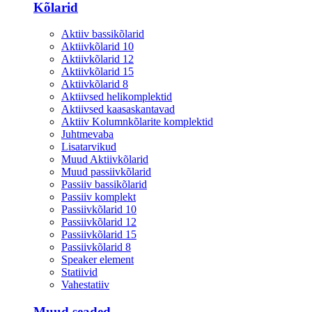
Kõlarid
Aktiiv bassikõlarid
Aktiivkõlarid 10
Aktiivkõlarid 12
Aktiivkõlarid 15
Aktiivkõlarid 8
Aktiivsed helikomplektid
Aktiivsed kaasaskantavad
Aktiiv Kolumnkõlarite komplektid
Juhtmevaba
Lisatarvikud
Muud Aktiivkõlarid
Muud passiivkõlarid
Passiiv bassikõlarid
Passiiv komplekt
Passiivkõlarid 10
Passiivkõlarid 12
Passiivkõlarid 15
Passiivkõlarid 8
Speaker element
Statiivid
Vahestatiiv
Muud seaded