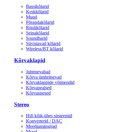
Bassikõlarid
Keskkõlarid
Muud
Põrandakõlarid
Riiulikõlarid
Seinakõlarid
Soundbarid
Süvistavad kõlarid
Wireless/BT kõlarid
Kõrvaklapid
Juhtmevabad
Kõrva ümbritsevad
Kõrvaklappide võimendid
Kõrvapealsed
Kõrvasisesed
Stereo
Hifi kõik-ühes süsteemid
Konverterid / DAC
Meediamängijad
Muud