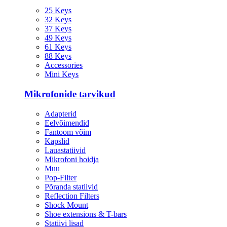
25 Keys
32 Keys
37 Keys
49 Keys
61 Keys
88 Keys
Accessories
Mini Keys
Mikrofonide tarvikud
Adapterid
Eelvõimendid
Fantoom võim
Kapslid
Lauastatiivid
Mikrofoni hoidja
Muu
Pop-Filter
Põranda statiivid
Reflection Filters
Shock Mount
Shoe extensions & T-bars
Statiivi lisad