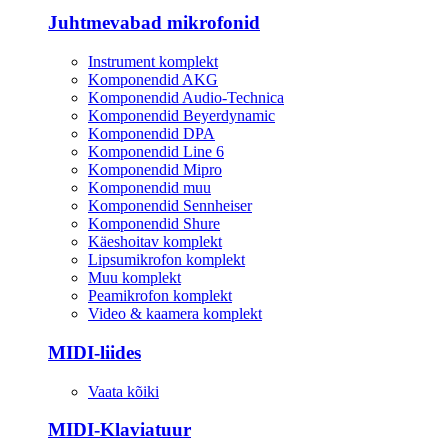
Juhtmevabad mikrofonid
Instrument komplekt
Komponendid AKG
Komponendid Audio-Technica
Komponendid Beyerdynamic
Komponendid DPA
Komponendid Line 6
Komponendid Mipro
Komponendid muu
Komponendid Sennheiser
Komponendid Shure
Käeshoitav komplekt
Lipsumikrofon komplekt
Muu komplekt
Peamikrofon komplekt
Video & kaamera komplekt
MIDI-liides
Vaata kõiki
MIDI-Klaviatuur