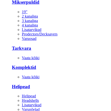
Mikserpuldid
19"
2 kanaliga
3 kanaliga
4 kanaliga
Lisatarvikud
Prodectors/Decksavers
Varuosad
Tarkvara
Vaata kõiki
Komplektid
Vaata kõiki
Helipead
Helipead
Headshells
Lisatarvikud
Varunõelad