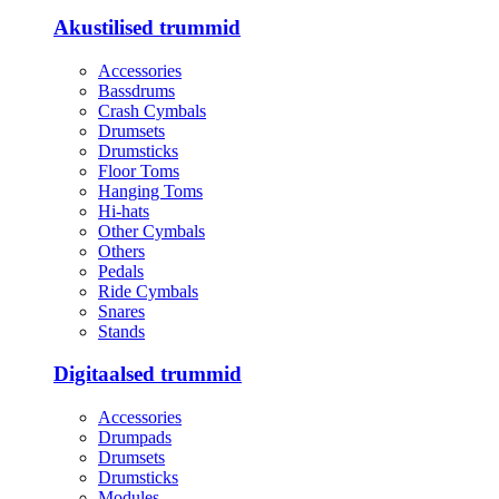
Akustilised trummid
Accessories
Bassdrums
Crash Cymbals
Drumsets
Drumsticks
Floor Toms
Hanging Toms
Hi-hats
Other Cymbals
Others
Pedals
Ride Cymbals
Snares
Stands
Digitaalsed trummid
Accessories
Drumpads
Drumsets
Drumsticks
Modules