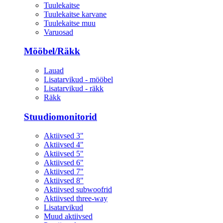
Tuulekaitse
Tuulekaitse karvane
Tuulekaitse muu
Varuosad
Mööbel/Räkk
Lauad
Lisatarvikud - mööbel
Lisatarvikud - räkk
Räkk
Stuudiomonitorid
Aktiivsed 3"
Aktiivsed 4"
Aktiivsed 5"
Aktiivsed 6"
Aktiivsed 7"
Aktiivsed 8"
Aktiivsed subwoofrid
Aktiivsed three-way
Lisatarvikud
Muud aktiivsed