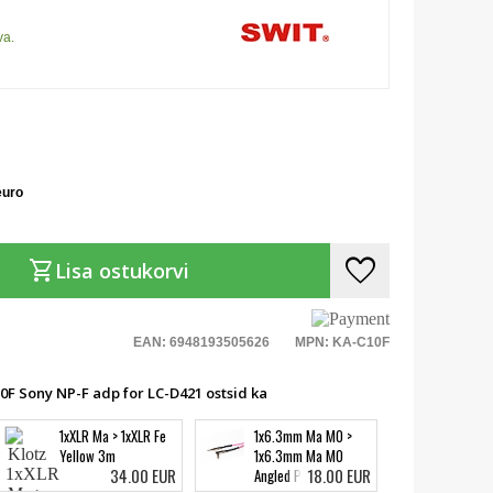
va.
euro
favorite
shopping_cart
Lisa ostukorvi
EAN: 6948193505626
MPN: KA-C10F
10F Sony NP-F adp for LC-D421 ostsid ka
1xXLR Ma > 1xXLR Fe
1x6.3mm Ma MO >
Yellow 3m
1x6.3mm Ma MO
34.00 EUR
18.00 EUR
Angled Pink 3m