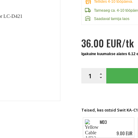
store
Tellides 4-10 tööpäeva.
local_shipping
Tarneaeg ca. 4-10 tööpäe
warehouse
Saadaval tarnija laos
36.00 EUR/tk
Igakuine kuumakse alates 6.12 
Teised, kes ostsid Swit KA-C
MD3
9.00 EUR