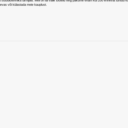
a stuudiotehnika tarnijaid. Meil on lai valik tooteid ning pakume enam kui 200 erinevat tunt
evas või külastada meie kauplust.