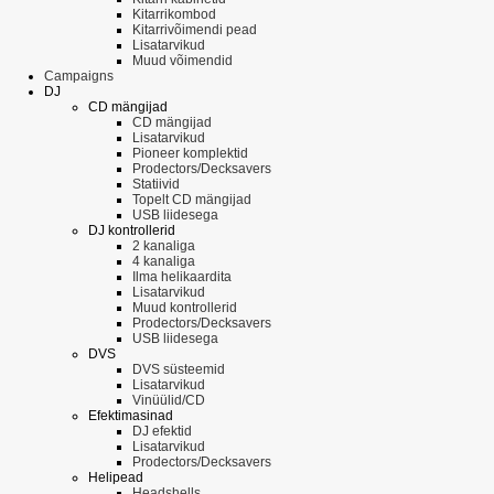
Kitarrikombod
Kitarrivõimendi pead
Lisatarvikud
Muud võimendid
Campaigns
DJ
CD mängijad
CD mängijad
Lisatarvikud
Pioneer komplektid
Prodectors/Decksavers
Statiivid
Topelt CD mängijad
USB liidesega
DJ kontrollerid
2 kanaliga
4 kanaliga
Ilma helikaardita
Lisatarvikud
Muud kontrollerid
Prodectors/Decksavers
USB liidesega
DVS
DVS süsteemid
Lisatarvikud
Vinüülid/CD
Efektimasinad
DJ efektid
Lisatarvikud
Prodectors/Decksavers
Helipead
Headshells