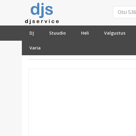
DJ
Stuudio
Heli
Valgustus
Varia
»
Varia
»
Foto/Video
»
Lisatarvikud
»
Swit KA-C10F Sony NP-F a