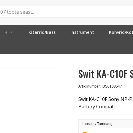
HI-FI
Kitarrid/Bass
Instrument
Kohvrid/Ko
dp for LC-D421
Swit KA-C10F 
Artiklinumber: IDS0108547
Swit KA-C10F Sony NP-F
Battery Compat...
Laoseis / Tarneaeg