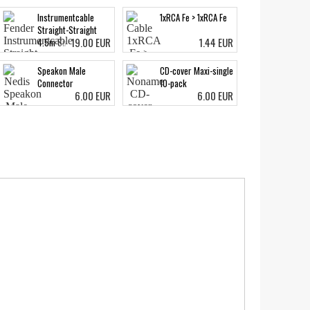
Instrumentcable
1xRCA Fe > 1xRCA Fe
Straight-Straight
19.00 EUR
1.44 EUR
4.5m Surf Green
Speakon Male
CD-cover Maxi-single
Connector
10-pack
6.00 EUR
6.00 EUR