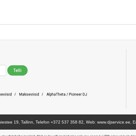
neviisid
/
Makseviisid
/
AlphaTheta / Pioneer DJ
iestee 19, Tallinn, Telefon
+372 537 358 82
, Web: www.djservice.ee, E