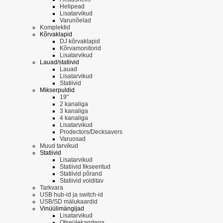
Helipead
Lisatarvikud
Varunõelad
Komplektid
Kõrvaklapid
DJ kõrvaklapid
Kõrvamonitorid
Lisatarvikud
Lauad/statiivid
Lauad
Lisatarvikud
Statiivid
Mikserpuldid
19"
2 kanaliga
3 kanaliga
4 kanaliga
Lisatarvikud
Prodectors/Decksavers
Varuosad
Muud tarvikud
Statiivid
Lisatarvikud
Statiivid fikseeritud
Statiivid põrand
Statiivid volditav
Tarkvara
USB hub-id ja switch-id
USB/SD mälukaardid
Vinüülimängijad
Lisatarvikud
Otseülekandega