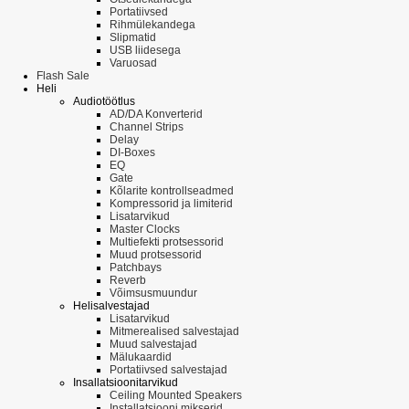
Portatiivsed
Rihmülekandega
Slipmatid
USB liidesega
Varuosad
Flash Sale
Heli
Audiotöötlus
AD/DA Konverterid
Channel Strips
Delay
DI-Boxes
EQ
Gate
Kõlarite kontrollseadmed
Kompressorid ja limiterid
Lisatarvikud
Master Clocks
Multiefekti protsessorid
Muud protsessorid
Patchbays
Reverb
Võimsusmuundur
Helisalvestajad
Lisatarvikud
Mitmerealised salvestajad
Muud salvestajad
Mälukaardid
Portatiivsed salvestajad
Insallatsioonitarvikud
Ceiling Mounted Speakers
Installatsiooni mikserid