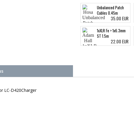
Unbalanced Patch
Cables 0.45m
35.00 EUR
1xXLR Fe > 1x6.3mm
ST 1.5m
22.00 EUR
us
for LC-D420Charger