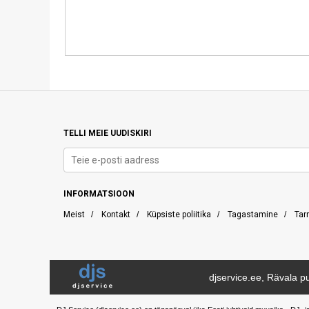
TELLI MEIE UUDISKIRI
INFORMATSIOON
Meist
/
Kontakt
/
Küpsiste poliitika
/
Tagastamine
/
Tar
djservice.ee, Rävala pu