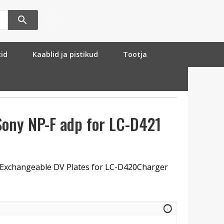
tid
Kaablid ja pistikud
Tootja
Sony NP-F adp for LC-D421
 Exchangeable DV Plates for LC-D420Charger
info