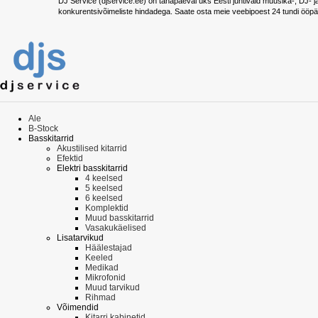
DJ Service (djservice.ee) on tänapäeval üks Eesti juhtivaid muusika-, DJ- j
konkurentsivõimeliste hindadega. Saate osta meie veebipoest 24 tundi ööpä
Ale
B-Stock
Basskitarrid
Akustilised kitarrid
Efektid
Elektri basskitarrid
4 keelsed
5 keelsed
6 keelsed
Komplektid
Muud basskitarrid
Vasakukäelised
Lisatarvikud
Häälestajad
Keeled
Medikad
Mikrofonid
Muud tarvikud
Rihmad
Võimendid
Kitarri kabinetid