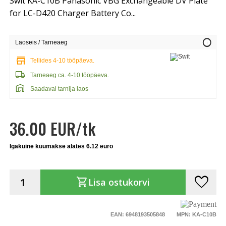
Swit KA-C10B Panasonic VBG Exchangeable DV Plate
for LC-D420 Charger Battery Co...
info
Laoseis / Tarneaeg
store
Tellides 4-10 tööpäeva.
local_shipping
Tarneaeg ca. 4-10 tööpäeva.
warehouse
Saadaval tarnija laos
36.00 EUR/tk
Igakuine kuumakse alates 6.12 euro
favorite
shopping_cart
Lisa ostukorvi
EAN: 6948193505848
MPN: KA-C10B