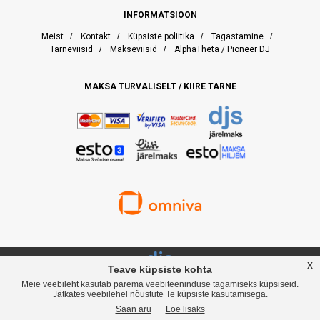
INFORMATSIOON
Meist
/
Kontakt
/
Küpsiste poliitika
/
Tagastamine
/
Tarneviisid
/
Makseviisid
/
AlphaTheta / Pioneer DJ
MAKSA TURVALISELT / KIIRE TARNE
x
Teave küpsiste kohta
Meie veebileht kasutab parema veebiteeninduse tagamiseks küpsiseid.
djservice.ee, Rävala puiestee 19, Tallinn, Telefon
+372 537 358 82
, Web:
Jätkates veebilehel nõustute Te küpsiste kasutamisega.
www.djservice.ee, Email: info@djservice.ee
Saan aru
Loe lisaks