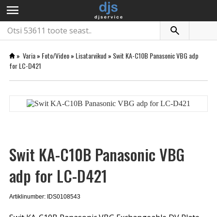
menu
»
Varia
»
Foto/Video
»
Lisatarvikud
»
Swit KA-C10B Panasonic VBG adp
for LC-D421
Swit KA-C10B Panasonic VBG
adp for LC-D421
Artiklinumber: IDS0108543