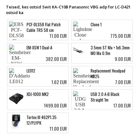
Teised, kes ostsid Swit KA-C10B Panasonic VBG adp for LC-D421
ostsid ka
PCF-DLS58 Flat Patch
Clone 1
Cable TRS 58 cm
11.00 EUR
775.00 EUR
EM-XSW 1 Dual-A
3.5mm ST Ma > 1x6.3mm
MO Ma 0.9m
382.00 EUR
9.00 EUR
LE012
Replacement Headpad
HD25
1.62 EUR
7.00 EUR
XDJ-1000 MK2
USB 2.0 A-B Black
Straight 1m
1499.00 EUR
17.00 EUR
Tortex III 462P1.35
12/PLYPK
11.00 EUR