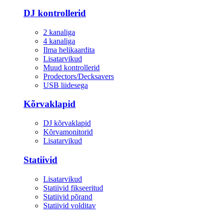
DJ kontrollerid
2 kanaliga
4 kanaliga
Ilma helikaardita
Lisatarvikud
Muud kontrollerid
Prodectors/Decksavers
USB liidesega
Kõrvaklapid
DJ kõrvaklapid
Kõrvamonitorid
Lisatarvikud
Statiivid
Lisatarvikud
Statiivid fikseeritud
Statiivid põrand
Statiivid volditav