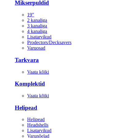
Mikserpuldid
19"
2 kanaliga
3 kanaliga
4 kanaliga
Lisatarvikud
Prodectors/Decksavers
Varuosad
Tarkvara
Vaata kõiki
Komplektid
Vaata kõiki
Helipead
Helipead
Headshells
Lisatarvikud
Varunõelad