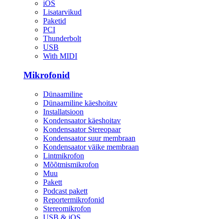
iOS
Lisatarvikud
Paketid
PCI
Thunderbolt
USB
With MIDI
Mikrofonid
Dünaamiline
Dünaamiline käeshoitav
Installatsioon
Kondensaator käeshoitav
Kondensaator Stereopaar
Kondensaator suur membraan
Kondensaator väike membraan
Lintmikrofon
Mõõtmismikrofon
Muu
Pakett
Podcast pakett
Reportermikrofonid
Stereomikrofon
USB & iOS