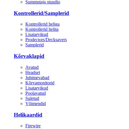
Summutaja stuudio
Kontrollerid/Samplerid
Kontrollerid heliga
Kontrollerid helita
Lisatarvikud
Prodectors/Decksavers
Samplerid
Kõrvaklapid
Avatud
Headset
Juhtmevabad
Kõrvamonitorid
Lisatarvikud
Poolavatud
Suletud
Võimendid
Helikaardid
Firewire