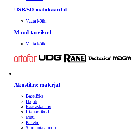
USB/SD mälukaardid
Vaata kõiki
Muud tarvikud
Vaata kõiki
Stuudio
Akustiline materjal
Bassilõks
Hajuti
Kaasaskantav
Lisatarvikud
Muu
Paketid
Summutaja muu