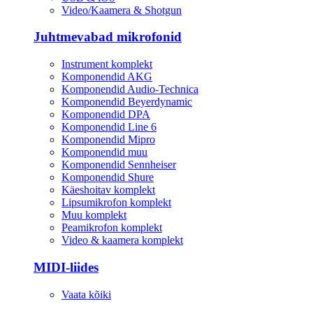
Video/Kaamera & Shotgun
Juhtmevabad mikrofonid
Instrument komplekt
Komponendid AKG
Komponendid Audio-Technica
Komponendid Beyerdynamic
Komponendid DPA
Komponendid Line 6
Komponendid Mipro
Komponendid muu
Komponendid Sennheiser
Komponendid Shure
Käeshoitav komplekt
Lipsumikrofon komplekt
Muu komplekt
Peamikrofon komplekt
Video & kaamera komplekt
MIDI-liides
Vaata kõiki