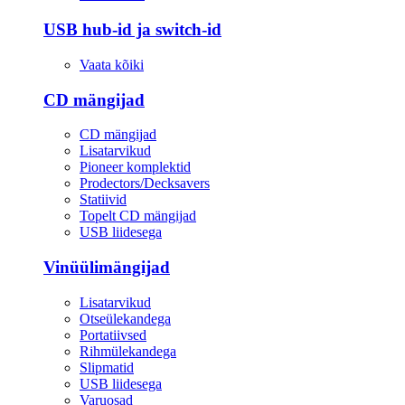
USB hub-id ja switch-id
Vaata kõiki
CD mängijad
CD mängijad
Lisatarvikud
Pioneer komplektid
Prodectors/Decksavers
Statiivid
Topelt CD mängijad
USB liidesega
Vinüülimängijad
Lisatarvikud
Otseülekandega
Portatiivsed
Rihmülekandega
Slipmatid
USB liidesega
Varuosad