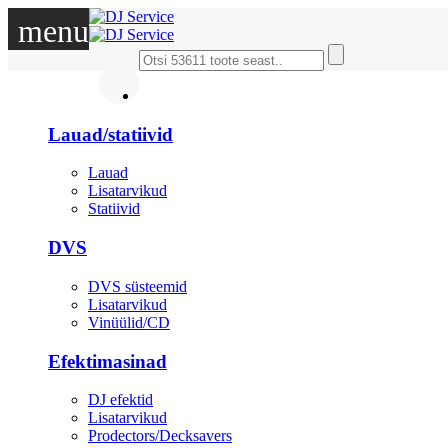
menu
DJ
Lauad/statiivid
Lauad
Lisatarvikud
Statiivid
DVS
DVS süsteemid
Lisatarvikud
Vinüülid/CD
Efektimasinad
DJ efektid
Lisatarvikud
Prodectors/Decksavers