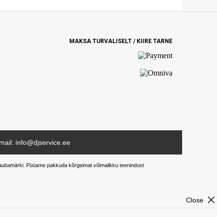
MAKSA TURVALISELT / KIIRE TARNE
mail: info@djservice.ee
ud kaubamärki. Püüame pakkuda kõrgeimat võimalikku teenindust
close
Close