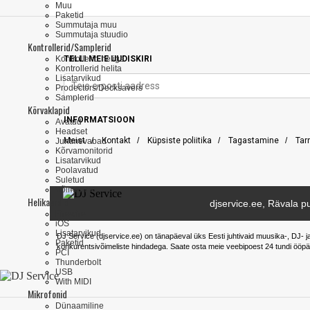
Muu
Paketid
Summutaja muu
Summutaja stuudio
Kontrollerid/Samplerid
Kontrollerid heliga
TELLI MEIE UUDISKIRI
Kontrollerid helita
Lisatarvikud
Prodectors/Decksavers
Samplerid
Kõrvaklapid
INFORMATSIOON
Avatud
Headset
Meist
/
Kontakt
/
Küpsiste poliitika
/
Tagastamine
/
Tar
Juhtmevabad
Kõrvamonitorid
Lisatarvikud
Poolavatud
Suletud
Võimendid
Helikaardid
djservice.ee, Rävala pu
Firewire
iOS
Lisatarvikud
DJ Service (djservice.ee) on tänapäeval üks Eesti juhtivaid muusika-, DJ- j
Paketid
konkurentsivõimeliste hindadega. Saate osta meie veebipoest 24 tundi ööpä
PCI
Thunderbolt
USB
With MIDI
Mikrofonid
Dünaamiline