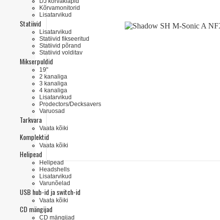
DJ kõrvaklapid
Kõrvamonitorid
Lisatarvikud
Statiivid
Lisatarvikud
Statiivid fikseeritud
Statiivid põrand
Statiivid volditav
Mikserpuldid
19"
2 kanaliga
3 kanaliga
4 kanaliga
Lisatarvikud
Prodectors/Decksavers
Varuosad
Tarkvara
Vaata kõiki
Komplektid
Vaata kõiki
Helipead
Helipead
Headshells
Lisatarvikud
Varunõelad
USB hub-id ja switch-id
Vaata kõiki
CD mängijad
CD mängijad