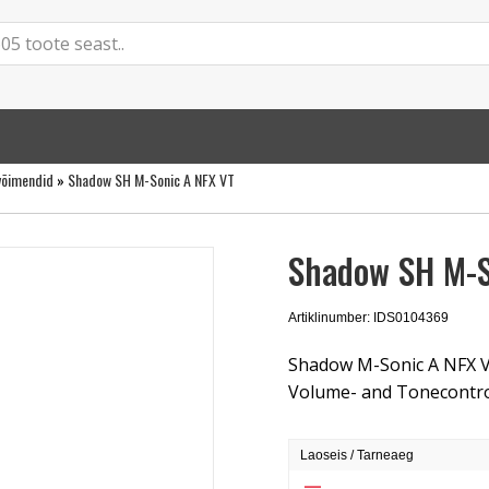
 võimendid
»
Shadow SH M-Sonic A NFX VT
Shadow SH M-S
Artiklinumber: IDS0104369
Shadow M-Sonic A NFX V
Volume- and Tonecontrol,
Laoseis / Tarneaeg