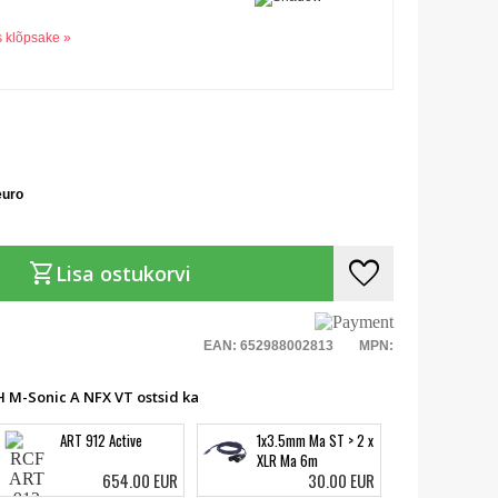
s klõpsake »
euro
favorite
shopping_cart
Lisa ostukorvi
EAN: 652988002813
MPN:
H M-Sonic A NFX VT ostsid ka
ART 912 Active
1x3.5mm Ma ST > 2 x
XLR Ma 6m
654.00 EUR
30.00 EUR