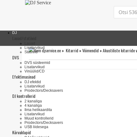
DJ
Lauad/statiivid
Lauad
Lisatarvikud
»
Kitarrid
»
Võimendid
»
Akustiliste kitarride
Statiivid
DVS
DVS süsteemid
Lisatarvikud
Vinüülid/CD
Efektimasinad
DJ efektid
Lisatarvikud
Prodectors/Decksavers
DJ kontrollerid
2 kanaliga
4 kanaliga
Ilma helikaardita
Lisatarvikud
Muud kontrollerid
Prodectors/Decksavers
USB liidesega
Kõrvaklapid