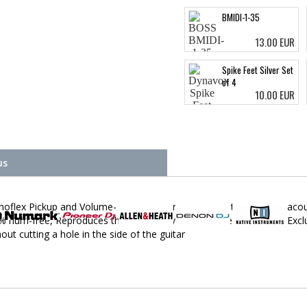
BMIDI-1-35
13.00 EUR
Spike Feet Silver Set
of 4
10.00 EUR
us
ex Pickup and Volume- and Tonecontrol, endpin trimmed for acousti
 hum-free, Reproduces the sound of your instrument faithfully, Exclud
hout cutting a hole in the side of the guitar