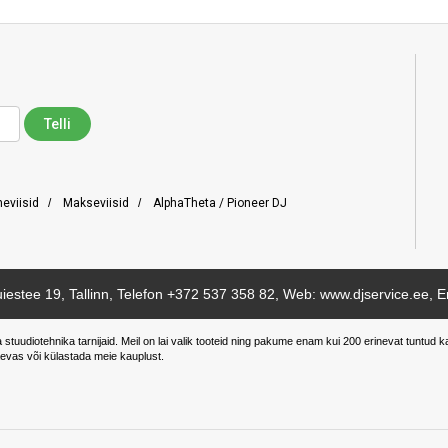
neviisid
/
Makseviisid
/
AlphaTheta / Pioneer DJ
iestee 19, Tallinn, Telefon
+372 537 358 82
, Web: www.djservice.ee, E
a stuudiotehnika tarnijaid. Meil on lai valik tooteid ning pakume enam kui 200 erinevat tunt
evas või külastada meie kauplust.