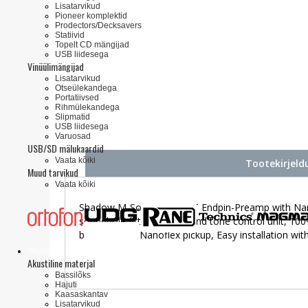
Lisatarvikud
Pioneer komplektid
Prodectors/Decksavers
Statiivid
Topelt CD mängijad
USB liidesega
Vinüülimängijad
Lisatarvikud
Otseülekandega
Portatiivsed
Rihmülekandega
Slipmatid
USB liidesega
Varuosad
USB/SD mälukaardid
Vaata kõiki
Tootekirjeld
Muud tarvikud
Vaata kõiki
Shadow M-Sonic A NFX VT Endpin-Preamp with Nanofl
soundhole fitted volume and tone control unit, 100%
battery), Incl. Nanoflex pickup, Easy installation wit
Stuudio
Akustiline materjal
Bassilõks
Hajuti
Kaasaskantav
Lisatarvikud