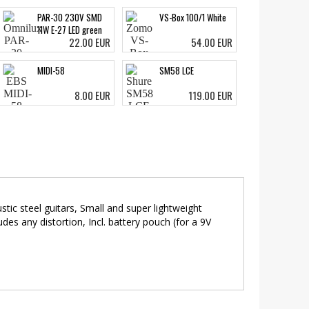
PAR-30 230V SMD
VS-Box 100/1 White
11W E-27 LED green
22.00 EUR
54.00 EUR
MIDI-58
SM58 LCE
8.00 EUR
119.00 EUR
c steel guitars, Small and super lightweight
es any distortion, Incl. battery pouch (for a 9V