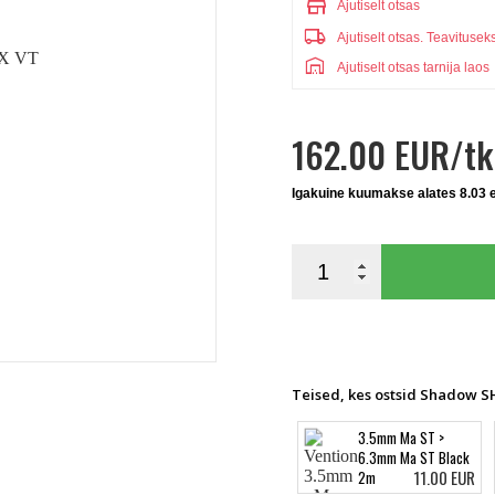
store
Ajutiselt otsas
local_shipping
Ajutiselt otsas.
Teavitusek
warehouse
Ajutiselt otsas tarnija laos
162.00 EUR/tk
Igakuine kuumakse alates 8.03 
Teised, kes ostsid Shadow S
3.5mm Ma ST >
6.3mm Ma ST Black
11.00 EUR
2m