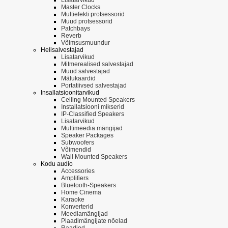
Master Clocks
Multiefekti protsessorid
Muud protsessorid
Patchbays
Reverb
Võimsusmuundur
Helisalvestajad
Lisatarvikud
Mitmerealised salvestajad
Muud salvestajad
Mälukaardid
Portatiivsed salvestajad
Insallatsioonitarvikud
Ceiling Mounted Speakers
Installatsiooni mikserid
IP-Classified Speakers
Lisatarvikud
Multimeedia mängijad
Speaker Packages
Subwoofers
Võimendid
Wall Mounted Speakers
Kodu audio
Accessories
Amplifiers
Bluetooth-Speakers
Home Cinema
Karaoke
Konverterid
Meediamängijad
Plaadimängijate nõelad
Raadiod