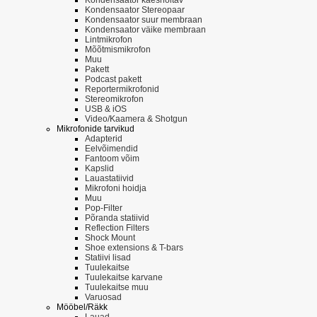
Kondensaator Stereopaar
Kondensaator suur membraan
Kondensaator väike membraan
Lintmikrofon
Mõõtmismikrofon
Muu
Pakett
Podcast pakett
Reportermikrofonid
Stereomikrofon
USB & iOS
Video/Kaamera & Shotgun
Mikrofonide tarvikud
Adapterid
Eelvõimendid
Fantoom võim
Kapslid
Lauastatiivid
Mikrofoni hoidja
Muu
Pop-Filter
Põranda statiivid
Reflection Filters
Shock Mount
Shoe extensions & T-bars
Statiivi lisad
Tuulekaitse
Tuulekaitse karvane
Tuulekaitse muu
Varuosad
Mööbel/Räkk
Lauad