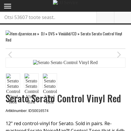
menu
»
DJ
»
DVS
»
Vinüülid/CD
»
Serato Serato Control Vinyl
Red
arrow_back_ios
arrow_forward_ios
Serato Serato Control Vinyl Red
Artiklinumber: IDS0016574
12" red control-vinyl for Serato. Sold in pairs. Re-
mastered Serato NoiseMap™ Control Tone that is 6db