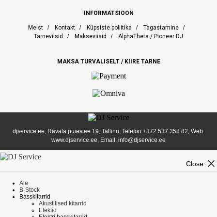
INFORMATSIOON
Meist
/
Kontakt
/
Küpsiste poliitika
/
Tagastamine
/
Tarneviisid
/
Makseviisid
/
AlphaTheta / Pioneer DJ
MAKSA TURVALISELT / KIIRE TARNE
djservice.ee, Rävala puiestee 19, Tallinn, Telefon
+372 537 358 82
, Web:
www.djservice.ee, Email: info@djservice.ee
close
Close
Ale
B-Stock
Basskitarrid
Akustilised kitarrid
Efektid
Elektri basskitarrid