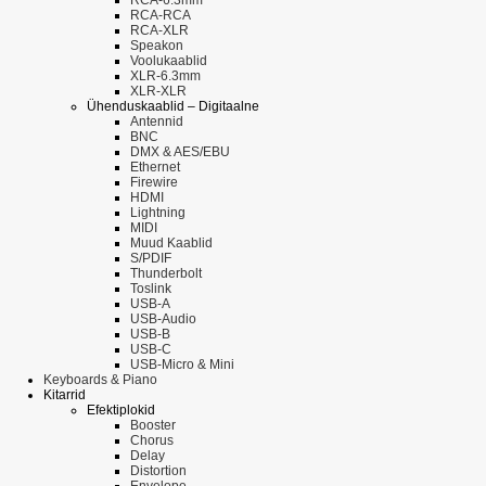
RCA-RCA
RCA-XLR
Speakon
Voolukaablid
XLR-6.3mm
XLR-XLR
Ühenduskaablid – Digitaalne
Antennid
BNC
DMX & AES/EBU
Ethernet
Firewire
HDMI
Lightning
MIDI
Muud Kaablid
S/PDIF
Thunderbolt
Toslink
USB-A
USB-Audio
USB-B
USB-C
USB-Micro & Mini
Keyboards & Piano
Kitarrid
Efektiplokid
Booster
Chorus
Delay
Distortion
Envelope