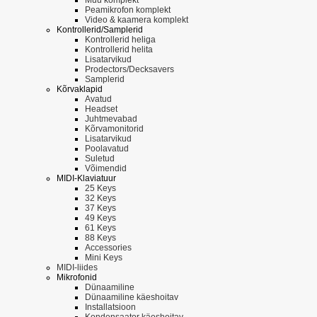
Peamikrofon komplekt
Video & kaamera komplekt
Kontrollerid/Samplerid
Kontrollerid heliga
Kontrollerid helita
Lisatarvikud
Prodectors/Decksavers
Samplerid
Kõrvaklapid
Avatud
Headset
Juhtmevabad
Kõrvamonitorid
Lisatarvikud
Poolavatud
Suletud
Võimendid
MIDI-Klaviatuur
25 Keys
32 Keys
37 Keys
49 Keys
61 Keys
88 Keys
Accessories
Mini Keys
MIDI-liides
Mikrofonid
Dünaamiline
Dünaamiline käeshoitav
Installatsioon
Kondensaator käeshoitav