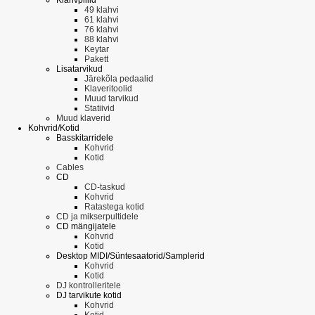
49 klahvi
61 klahvi
76 klahvi
88 klahvi
Keytar
Pakett
Lisatarvikud
Järekõla pedaalid
Klaveritoolid
Muud tarvikud
Statiivid
Muud klaverid
Kohvrid/Kotid
Basskitarridele
Kohvrid
Kotid
Cables
CD
CD-taskud
Kohvrid
Ratastega kotid
CD ja mikserpultidele
CD mängijatele
Kohvrid
Kotid
Desktop MIDI/Süntesaatorid/Samplerid
Kohvrid
Kotid
DJ kontrolleritele
DJ tarvikute kotid
Kohvrid
Kotid