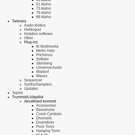
61 klahvi
73 klahvi
76 klahvi
88 klahvi
Tarkvara
Audio töötlus
Helikogud
Notation software
Other
Plug-ins
IK Multimedia
Metric Halo
PreSonus
Softube
Steinberg
Universal Audio
Waldorf
Waves
Sequencer
Synths/Samplers
Updates
Toplist
Trummid/Löökpillid
Akustilised trummid
Accessories
Bassdrums
Crash Cymbals
Drumsets
Drumsticks
Floor Toms
Hanging Toms
Hi-hats