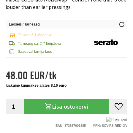
louder than earlier pressings.
info
Laoseis / Tarneaeg
store
Tellides 2-7 tööpäeva
local_shipping
Tarneaeg ca. 2-7 tööpäeva
warehouse
Saadaval tarnija laos
48.00 EUR/tk
Igakuine kuumakse alates 8.16 euro
favorite
shopping_cart
Lisa ostukorvi
EAN: 873857001885
MPN: SCV-PS-RED-OV