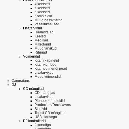
4 keelsed
5 keelsed
6 keelsed
Komplektid
Muud basskitarrid
Vasakukäelised
Lisatarvikud
Häälestajad
Keeled
Medikad
Mikrofonid
Muud tarvikud
Rihmad
Võimendid
Kitarri kabinetid
Kitarrikombod
Kitarrivõimendi pead
Lisatarvikud
Muud võimendid
Campaigns
DJ
CD mängijad
CD mängijad
Lisatarvikud
Pioneer komplektid
Prodectors/Decksavers
Statiivid
Topelt CD mängijad
USB liidesega
DJ kontrollerid
2 kanaliga
4 kanaliga