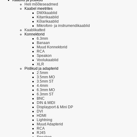
Heli mõõteseadmed
Kaabel meetrites
DMXkaablid
Kitarrikaablid
Kõlarikaablid
Mikrofoni- ja instrumendikaablid
Kaablikatted
Konnektorid
6.3mm
Banaan
Muud Konnektorid
RCA
Speakon
Voolukaablid
XLR
Pistikud ja adapterid
2.5mm
3.5mm MO
3.5mm ST
4.4mm
6.3mm MO
6.3mm ST
BNC
DIN & MIDI
Displayport & Mini DP
DVI
HDMI
Lightning
Muud Adapterid
RCA
RJ45
Speakon