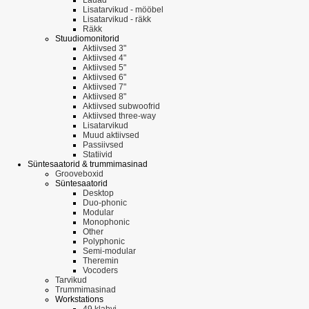
Lisatarvikud - mööbel
Lisatarvikud - räkk
Räkk
Stuudiomonitorid
Aktiivsed 3"
Aktiivsed 4"
Aktiivsed 5"
Aktiivsed 6"
Aktiivsed 7"
Aktiivsed 8"
Aktiivsed subwoofrid
Aktiivsed three-way
Lisatarvikud
Muud aktiivsed
Passiivsed
Statiivid
Süntesaatorid & trummimasinad
Grooveboxid
Süntesaatorid
Desktop
Duo-phonic
Modular
Monophonic
Other
Polyphonic
Semi-modular
Theremin
Vocoders
Tarvikud
Trummimasinad
Workstations
49 klahvi