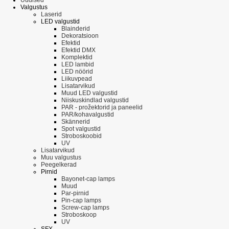
Valgustus
Laserid
LED valgustid
Blainderid
Dekoratsioon
Efektid
Efektid DMX
Komplektid
LED lambid
LED nöörid
Liikuvpead
Lisatarvikud
Muud LED valgustid
Niiskuskindlad valgustid
PAR - prožektorid ja paneelid
PAR/kohavalgustid
Skännerid
Spot valgustid
Stroboskoobid
UV
Lisatarvikud
Muu valgustus
Peegelkerad
Pirnid
Bayonet-cap lamps
Muud
Par-pirnid
Pin-cap lamps
Screw-cap lamps
Stroboskoop
UV
SFX