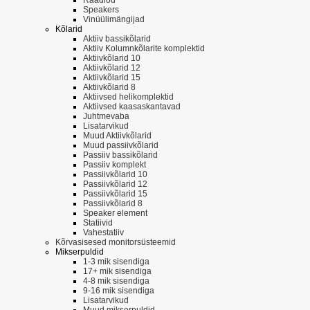
Speakers
Vinüülimängijad
Kõlarid
Aktiiv bassikõlarid
Aktiiv Kolumnkõlarite komplektid
Aktiivkõlarid 10
Aktiivkõlarid 12
Aktiivkõlarid 15
Aktiivkõlarid 8
Aktiivsed helikomplektid
Aktiivsed kaasaskantavad
Juhtmevaba
Lisatarvikud
Muud Aktiivkõlarid
Muud passiivkõlarid
Passiiv bassikõlarid
Passiiv komplekt
Passiivkõlarid 10
Passiivkõlarid 12
Passiivkõlarid 15
Passiivkõlarid 8
Speaker element
Statiivid
Vahestatiiv
Kõrvasisesed monitorsüsteemid
Mikserpuldid
1-3 mik sisendiga
17+ mik sisendiga
4-8 mik sisendiga
9-16 mik sisendiga
Lisatarvikud
Muud mikserpuldid