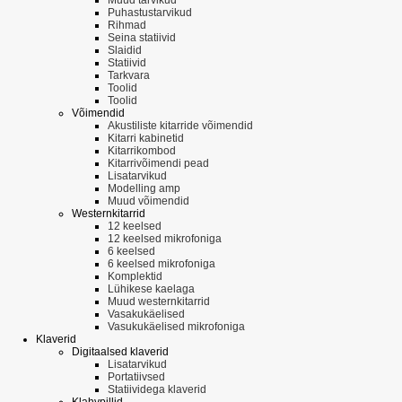
Puhastustarvikud
Rihmad
Seina statiivid
Slaidid
Statiivid
Tarkvara
Toolid
Toolid
Võimendid
Akustiliste kitarride võimendid
Kitarri kabinetid
Kitarrikombod
Kitarrivõimendi pead
Lisatarvikud
Modelling amp
Muud võimendid
Westernkitarrid
12 keelsed
12 keelsed mikrofoniga
6 keelsed
6 keelsed mikrofoniga
Komplektid
Lühikese kaelaga
Muud westernkitarrid
Vasakukäelised
Vasukukäelised mikrofoniga
Klaverid
Digitaalsed klaverid
Lisatarvikud
Portatiivsed
Statiividega klaverid
Klahvpillid