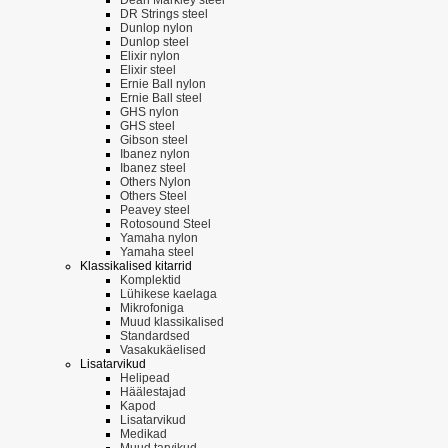
DR Strings steel
Dunlop nylon
Dunlop steel
Elixir nylon
Elixir steel
Ernie Ball nylon
Ernie Ball steel
GHS nylon
GHS steel
Gibson steel
Ibanez nylon
Ibanez steel
Others Nylon
Others Steel
Peavey steel
Rotosound Steel
Yamaha nylon
Yamaha steel
Klassikalised kitarrid
Komplektid
Lühikese kaelaga
Mikrofoniga
Muud klassikalised
Standardsed
Vasakukäelised
Lisatarvikud
Helipead
Häälestajad
Kapod
Lisatarvikud
Medikad
Muud tarvikud