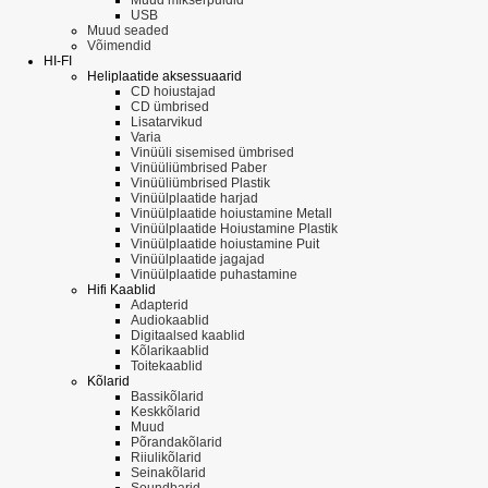
USB
Muud seaded
Võimendid
HI-FI
Heliplaatide aksessuaarid
CD hoiustajad
CD ümbrised
Lisatarvikud
Varia
Vinüüli sisemised ümbrised
Vinüüliümbrised Paber
Vinüüliümbrised Plastik
Vinüülplaatide harjad
Vinüülplaatide hoiustamine Metall
Vinüülplaatide Hoiustamine Plastik
Vinüülplaatide hoiustamine Puit
Vinüülplaatide jagajad
Vinüülplaatide puhastamine
Hifi Kaablid
Adapterid
Audiokaablid
Digitaalsed kaablid
Kõlarikaablid
Toitekaablid
Kõlarid
Bassikõlarid
Keskkõlarid
Muud
Põrandakõlarid
Riiulikõlarid
Seinakõlarid
Soundbarid