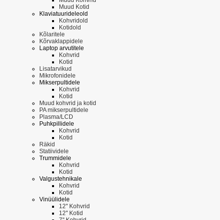
Muud Kotid
Klaviatuurideleold
Kohvridold
Kotidold
Kõlaritele
Kõrvaklappidele
Laptop arvutitele
Kohvrid
Kotid
Lisatarvikud
Mikrofonidele
Mikserpultidele
Kohvrid
Kotid
Muud kohvrid ja kotid
PA mikserpultidele
Plasma/LCD
Puhkpillidele
Kohvrid
Kotid
Räkid
Statiividele
Trummidele
Kohvrid
Kotid
Valgustehnikale
Kohvrid
Kotid
Vinüülidele
12'' Kohvrid
12'' Kotid
7'' Kohvrid