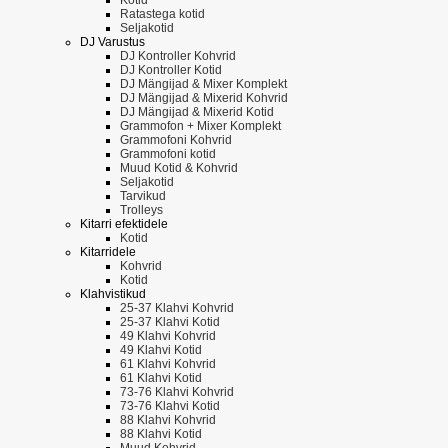
Ratastega kotid
Seljakotid
DJ Varustus
DJ Kontroller Kohvrid
DJ Kontroller Kotid
DJ Mängijad & Mixer Komplekt
DJ Mängijad & Mixerid Kohvrid
DJ Mängijad & Mixerid Kotid
Grammofon + Mixer Komplekt
Grammofoni Kohvrid
Grammofoni kotid
Muud Kotid & Kohvrid
Seljakotid
Tarvikud
Trolleys
Kitarri efektidele
Kotid
Kitarridele
Kohvrid
Kotid
Klahvistikud
25-37 Klahvi Kohvrid
25-37 Klahvi Kotid
49 Klahvi Kohvrid
49 Klahvi Kotid
61 Klahvi Kohvrid
61 Klahvi Kotid
73-76 Klahvi Kohvrid
73-76 Klahvi Kotid
88 Klahvi Kohvrid
88 Klahvi Kotid
Muud Kohvrid