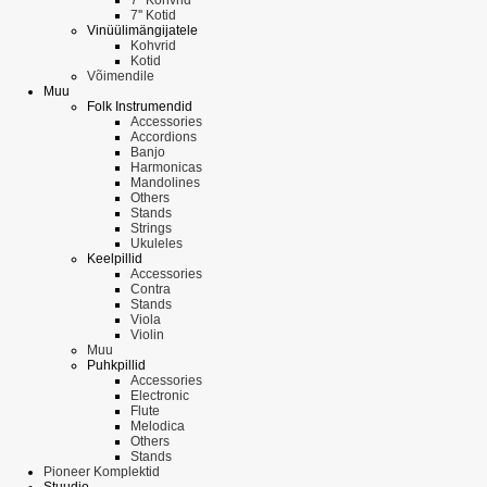
7'' Kotid
Vinüülimängijatele
Kohvrid
Kotid
Võimendile
Muu
Folk Instrumendid
Accessories
Accordions
Banjo
Harmonicas
Mandolines
Others
Stands
Strings
Ukuleles
Keelpillid
Accessories
Contra
Stands
Viola
Violin
Muu
Puhkpillid
Accessories
Electronic
Flute
Melodica
Others
Stands
Pioneer Komplektid
Stuudio