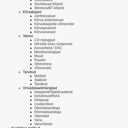
Süvistavad kõlarid
Wireless/BT kõlarid
Kõrvaklapid
Juhtmevabad
Kõrva ümbritsevad
Kõrvaklappide võimendid
Kõrvapealsed
Kõrvasisesed
Stereo
CD-mängijad
Hifi kõik-ühes süsteemid
Konverterid / DAC
Meediamängijad
Muud
Raadio
Striimimine
Võimendid
Tarvikud
Mööbel
Statiivid
Tarvikud
Vinüülplaadimängijad
Adapterid/Stabilisaatorid
Eelvõimud/RIAA
Helipead
Lisatarvikud
Otseülekandega
Rihmülekandega
Slipmatid
Varia
Varunõelad
Kaablid ja pistikud