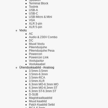
Terminal Block
Toslink
USB-A
USB-C
USB-Micro & Mini
VGA
XLR 3-pin
XLR 5-pin
Voolu
AC
Audio & 230V Combo
DC
Muud Voolu
Pikendusjuhe
Pikendusjuhe Pesa
Powercon
Powercon Link
Voolujaotur
Voolukaabel
Ühenduskaablid - Analoog
3.5mm-3.5mm
3.5mm-6.3mm
3.5mm-RCA
3.5mm-XLR
6.3mm MO-6.3mm MO
6.3mm MO-6.3mm ST
6.3mm ST-6.3mm ST
D-SUB
Magistraalkaablid
Muud kaablid
Patch Kaablid Setid
RCA-6.3mm