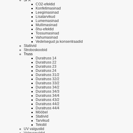
CO2-efektid
Konfetimasinad
Leegimasinad
Lisatarvikud
Lumemasinad
Mullimasinad
õhu-efektid
Tossumasinad
Vahumasinad
Vedelsegud ja konsentraadid
Statiivid
Stroboskoobid
Truss
Duratruss 14
Duratruss 22
Duratruss 23
Duratruss 24
Duratruss 31/2
Duratruss 32/2
Duratruss 33/2
Duratruss 34/2
Duratruss 34/3
Duratruss 34/4
Duratruss 43/2
Duratruss 44/2
Duratruss 44/4
Mööbel
Statiivid
Tarvikud
Tekstiil
UV valgustid
Valguspuldid