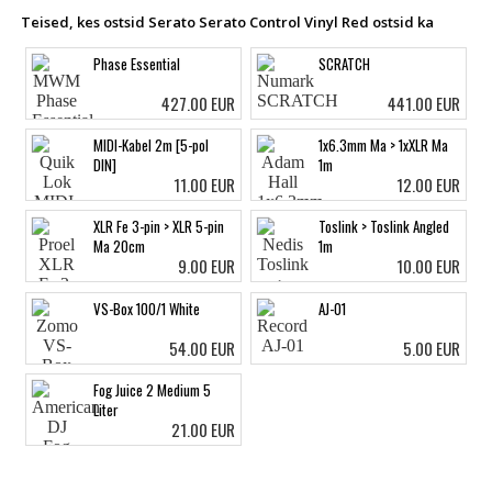
Teised, kes ostsid Serato Serato Control Vinyl Red ostsid ka
Phase Essential
SCRATCH
427.00 EUR
441.00 EUR
MIDI-Kabel 2m [5-pol
1x6.3mm Ma > 1xXLR Ma
DIN]
1m
11.00 EUR
12.00 EUR
XLR Fe 3-pin > XLR 5-pin
Toslink > Toslink Angled
Ma 20cm
1m
9.00 EUR
10.00 EUR
VS-Box 100/1 White
AJ-01
54.00 EUR
5.00 EUR
Fog Juice 2 Medium 5
Liter
21.00 EUR