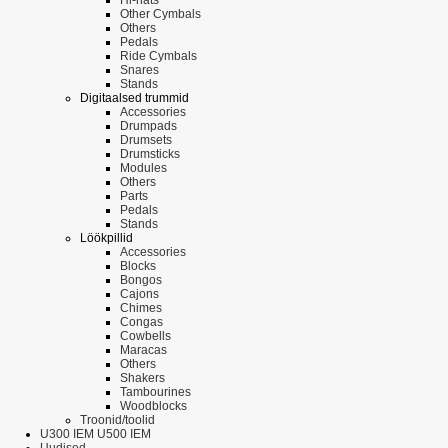
Other Cymbals
Others
Pedals
Ride Cymbals
Snares
Stands
Digitaalsed trummid
Accessories
Drumpads
Drumsets
Drumsticks
Modules
Others
Parts
Pedals
Stands
Löökpillid
Accessories
Blocks
Bongos
Cajons
Chimes
Congas
Cowbells
Maracas
Others
Shakers
Tambourines
Woodblocks
Troonid/toolid
U300 IEM U500 IEM
Uudised