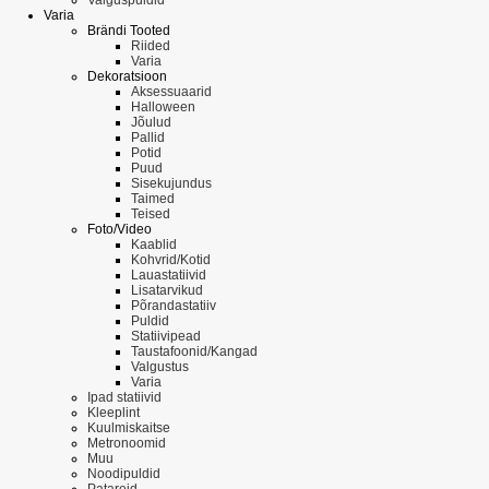
Varia
Brändi Tooted
Riided
Varia
Dekoratsioon
Aksessuaarid
Halloween
Jõulud
Pallid
Potid
Puud
Sisekujundus
Taimed
Teised
Foto/Video
Kaablid
Kohvrid/Kotid
Lauastatiivid
Lisatarvikud
Põrandastatiiv
Puldid
Statiivipead
Taustafoonid/Kangad
Valgustus
Varia
Ipad statiivid
Kleeplint
Kuulmiskaitse
Metronoomid
Muu
Noodipuldid
Patareid