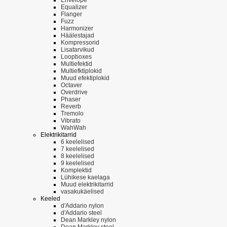
Equalizer
Flanger
Fuzz
Harmonizer
Häälestajad
Kompressorid
Lisatarvikud
Loopboxes
Multiefektid
Multiefktiplokid
Muud efektiplokid
Octaver
Overdrive
Phaser
Reverb
Tremolo
Vibrato
WahWah
Elektrikitarrid
6 keelelised
7 keelelised
8 keelelised
9 keelelised
Komplektid
Lühikese kaelaga
Muud elektrikitarrid
vasakukäelised
Keeled
d'Addario nylon
d'Addario steel
Dean Markley nylon
Dean Markley steel