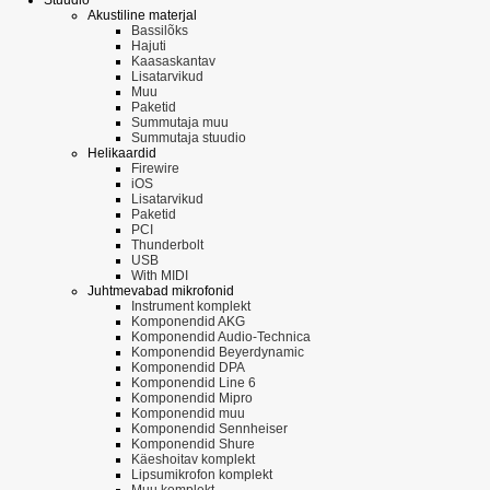
Akustiline materjal
Bassilõks
Hajuti
Kaasaskantav
Lisatarvikud
Muu
Paketid
Summutaja muu
Summutaja stuudio
Helikaardid
Firewire
iOS
Lisatarvikud
Paketid
PCI
Thunderbolt
USB
With MIDI
Juhtmevabad mikrofonid
Instrument komplekt
Komponendid AKG
Komponendid Audio-Technica
Komponendid Beyerdynamic
Komponendid DPA
Komponendid Line 6
Komponendid Mipro
Komponendid muu
Komponendid Sennheiser
Komponendid Shure
Käeshoitav komplekt
Lipsumikrofon komplekt
Muu komplekt