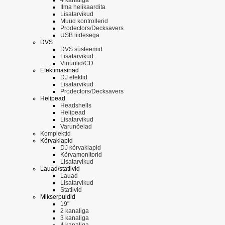
Ilma helikaardita
Lisatarvikud
Muud kontrollerid
Prodectors/Decksavers
USB liidesega
DVS
DVS süsteemid
Lisatarvikud
Vinüülid/CD
Efektimasinad
DJ efektid
Lisatarvikud
Prodectors/Decksavers
Helipead
Headshells
Helipead
Lisatarvikud
Varunõelad
Komplektid
Kõrvaklapid
DJ kõrvaklapid
Kõrvamonitorid
Lisatarvikud
Lauad/statiivid
Lauad
Lisatarvikud
Statiivid
Mikserpuldid
19"
2 kanaliga
3 kanaliga
4 kanaliga