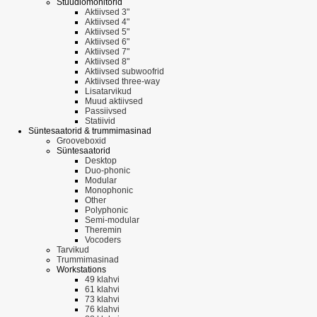
Stuudiomonitorid
Aktiivsed 3"
Aktiivsed 4"
Aktiivsed 5"
Aktiivsed 6"
Aktiivsed 7"
Aktiivsed 8"
Aktiivsed subwoofrid
Aktiivsed three-way
Lisatarvikud
Muud aktiivsed
Passiivsed
Statiivid
Süntesaatorid & trummimasinad
Grooveboxid
Süntesaatorid
Desktop
Duo-phonic
Modular
Monophonic
Other
Polyphonic
Semi-modular
Theremin
Vocoders
Tarvikud
Trummimasinad
Workstations
49 klahvi
61 klahvi
73 klahvi
76 klahvi