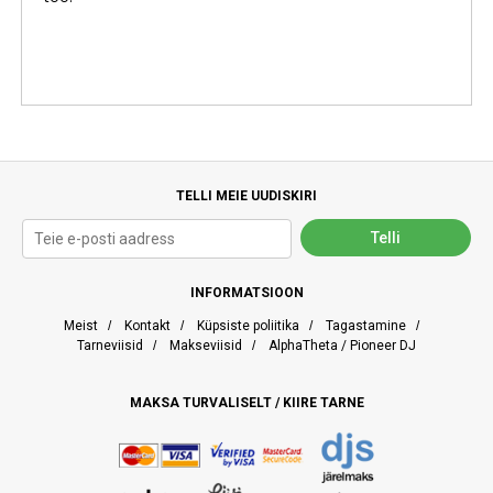
TELLI MEIE UUDISKIRI
INFORMATSIOON
Meist
/
Kontakt
/
Küpsiste poliitika
/
Tagastamine
/
Tarneviisid
/
Makseviisid
/
AlphaTheta / Pioneer DJ
MAKSA TURVALISELT / KIIRE TARNE