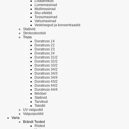
Lisatarvikud
Lumemasinad
Mullimasinad
õhu-efektid
Tossumasinad
Vahumasinad
Vedelsegud ja konsentraadid
Statiivid
Stroboskoobid
Truss
Duratruss 14
Duratruss 22
Duratruss 23
Duratruss 24
Duratruss 31/2
Duratruss 32/2
Duratruss 33/2
Duratruss 34/2
Duratruss 34/3
Duratruss 34/4
Duratruss 43/2
Duratruss 44/2
Duratruss 44/4
Mööbel
Statiivid
Tarvikud
Tekstiil
UV valgustid
Valguspuldid
Varia
Brändi Tooted
Riided