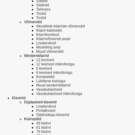
Slaidid
Statiivid
Tarkvara
Toolid
Toolid
Võimendid
Akustiliste kitarride võimendid
Kitarri kabinetid
Kitarrikombod
Kitarrivõimendi pead
Lisatarvikud
Modelling amp
Muud võimendid
Westernkitarrid
12 keelsed
12 keelsed mikrofoniga
6 keelsed
6 keelsed mikrofoniga
Komplektid
Lühikese kaelaga
Muud westernkitarrid
Vasakukäelised
Vasukukäelised mikrofoniga
Klaverid
Digitaalsed klaverid
Lisatarvikud
Portatiivsed
Statiividega klaverid
Klahvpillid
49 klahvi
61 klahvi
76 klahvi