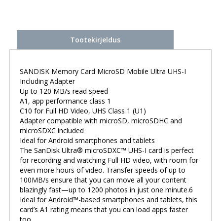
Tootekirjeldus
SANDISK Memory Card MicroSD Mobile Ultra UHS-I
Including Adapter
Up to 120 MB/s read speed
A1, app performance class 1
C10 for Full HD Video, UHS Class 1 (U1)
Adapter compatible with microSD, microSDHC and
microSDXC included
Ideal for Android smartphones and tablets
The SanDisk Ultra® microSDXC™ UHS-I card is perfect
for recording and watching Full HD video, with room for
even more hours of video. Transfer speeds of up to
100MB/s ensure that you can move all your content
blazingly fast—up to 1200 photos in just one minute.6
Ideal for Android™-based smartphones and tablets, this
card’s A1 rating means that you can load apps faster
too.