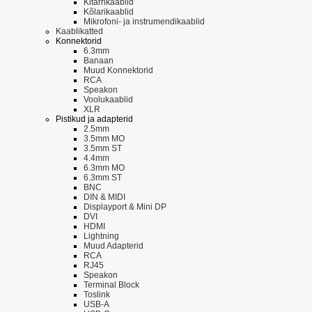
Kitarrikaablid
Kõlarikaablid
Mikrofoni- ja instrumendikaablid
Kaablikatted
Konnektorid
6.3mm
Banaan
Muud Konnektorid
RCA
Speakon
Voolukaablid
XLR
Pistikud ja adapterid
2.5mm
3.5mm MO
3.5mm ST
4.4mm
6.3mm MO
6.3mm ST
BNC
DIN & MIDI
Displayport & Mini DP
DVI
HDMI
Lightning
Muud Adapterid
RCA
RJ45
Speakon
Terminal Block
Toslink
USB-A