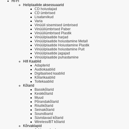
HI-FI
Heliplaatide aksessuaarid
CD hoiustajad
CD ümbrised
Lisatarvikud
Varia
Vinüüli sisemised ümbrised
Vinüüliümbrised Paber
Vinüüliümbrised Plastik
Vinüülplaatide harjad
Vinüülplaatide hoiustamine Metall
Vinüülplaatide Hoiustamine Plastik
Vinüülplaatide hoiustamine Puit
Vinüülplaatide jagajad
Vinüülplaatide puhastamine
Hifi Kaablid
Adapterid
Audiokaablid
Digitaalsed kaablid
Kõlarikaablid
Toitekaablid
Kõlarid
Bassikõlarid
Keskkõlarid
Muud
Põrandakõlarid
Riiulikõlarid
Seinakõlarid
Soundbarid
Süvistavad kõlarid
Wireless/BT kõlarid
Kõrvaklapid