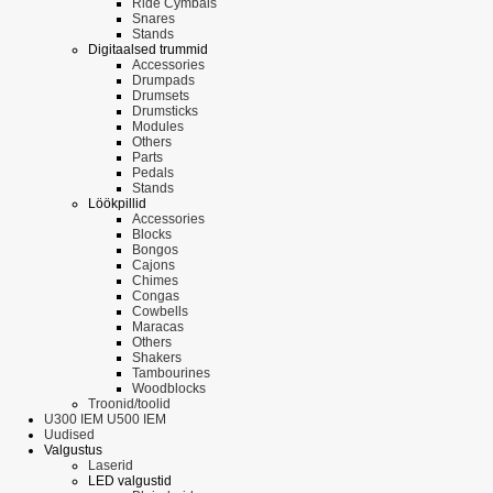
Ride Cymbals
Snares
Stands
Digitaalsed trummid
Accessories
Drumpads
Drumsets
Drumsticks
Modules
Others
Parts
Pedals
Stands
Löökpillid
Accessories
Blocks
Bongos
Cajons
Chimes
Congas
Cowbells
Maracas
Others
Shakers
Tambourines
Woodblocks
Troonid/toolid
U300 IEM U500 IEM
Uudised
Valgustus
Laserid
LED valgustid