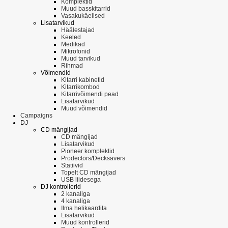
Komplektid
Muud basskitarrid
Vasakukäelised
Lisatarvikud
Häälestajad
Keeled
Medikad
Mikrofonid
Muud tarvikud
Rihmad
Võimendid
Kitarri kabinetid
Kitarrikombod
Kitarrivõimendi pead
Lisatarvikud
Muud võimendid
Campaigns
DJ
CD mängijad
CD mängijad
Lisatarvikud
Pioneer komplektid
Prodectors/Decksavers
Statiivid
Topelt CD mängijad
USB liidesega
DJ kontrollerid
2 kanaliga
4 kanaliga
Ilma helikaardita
Lisatarvikud
Muud kontrollerid