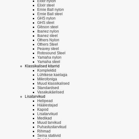
Elixir nylon
Elixir steel
Ernie Ball nylon
Ernie Ball steel
GHS nylon
GHS steel
Gibson steel
Ibanez nylon
Ibanez steel
Others Nylon
Others Steel
Peavey steel
Rotosound Steel
Yamaha nylon
Yamaha steel
Klassikalised kitarrid
Komplektid
Lühikese kaelaga
Mikrofoniga
Muud klassikalised
Standardsed
Vasakukäelised
Lisatarvikud
Helipead
Häälestajad
Kapod
Lisatarvikud
Medikad
Muud tarvikud
Puhastustarvikud
Rihmad
Seina statiivid