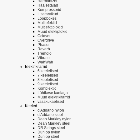
Harmonizer
Häälestajad
Kompressorid
Lisatarvikud
Loopboxes
Multiefektid
Multiefktiplokid
Muud efektiplokid
Octaver
Overdrive
Phaser
Reverb
Tremolo
Vibrato
WahWah
Elektrikitarrid
6 keelelised
7 keelelised
8 keelelised
9 keelelised
Komplektid
Lühikese kaelaga
Muud elektrikitarrid
vasakukäelised
Keeled
d'Addario nylon
d'Addario steel
Dean Markley nylon
Dean Markley steel
DR Strings steel
Dunlop nylon
Dunlop steel