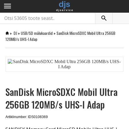
menu
»
DJ
»
USB/SD mälukaardid
»
SanDisk MicroSDXC Mobil Ultra 256GB
120MB/s UHS-I Adap
SanDisk MicroSDXC Mobil Ultra
256GB 120MB/s UHS-I Adap
Artiklinumber: IDS0108369