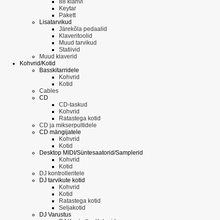
88 klahvi
Keytar
Pakett
Lisatarvikud
Järekõla pedaalid
Klaveritoolid
Muud tarvikud
Statiivid
Muud klaverid
Kohvrid/Kotid
Basskitarridele
Kohvrid
Kotid
Cables
CD
CD-taskud
Kohvrid
Ratastega kotid
CD ja mikserpultidele
CD mängijatele
Kohvrid
Kotid
Desktop MIDI/Süntesaatorid/Samplerid
Kohvrid
Kotid
DJ kontrolleritele
DJ tarvikute kotid
Kohvrid
Kotid
Ratastega kotid
Seljakotid
DJ Varustus