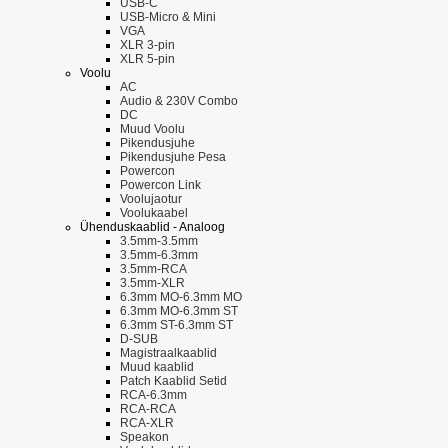
USB-C
USB-Micro & Mini
VGA
XLR 3-pin
XLR 5-pin
Voolu
AC
Audio & 230V Combo
DC
Muud Voolu
Pikendusjuhe
Pikendusjuhe Pesa
Powercon
Powercon Link
Voolujaotur
Voolukaabel
Ühenduskaablid - Analoog
3.5mm-3.5mm
3.5mm-6.3mm
3.5mm-RCA
3.5mm-XLR
6.3mm MO-6.3mm MO
6.3mm MO-6.3mm ST
6.3mm ST-6.3mm ST
D-SUB
Magistraalkaablid
Muud kaablid
Patch Kaablid Setid
RCA-6.3mm
RCA-RCA
RCA-XLR
Speakon