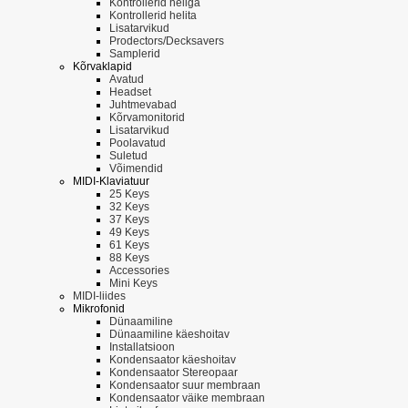
Kontrollerid heliga
Kontrollerid helita
Lisatarvikud
Prodectors/Decksavers
Samplerid
Kõrvaklapid
Avatud
Headset
Juhtmevabad
Kõrvamonitorid
Lisatarvikud
Poolavatud
Suletud
Võimendid
MIDI-Klaviatuur
25 Keys
32 Keys
37 Keys
49 Keys
61 Keys
88 Keys
Accessories
Mini Keys
MIDI-liides
Mikrofonid
Dünaamiline
Dünaamiline käeshoitav
Installatsioon
Kondensaator käeshoitav
Kondensaator Stereopaar
Kondensaator suur membraan
Kondensaator väike membraan