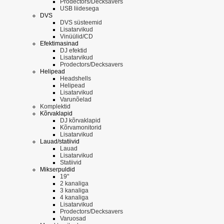
Prodectors/Decksavers
USB liidesega
DVS
DVS süsteemid
Lisatarvikud
Vinüülid/CD
Efektimasinad
DJ efektid
Lisatarvikud
Prodectors/Decksavers
Helipead
Headshells
Helipead
Lisatarvikud
Varunõelad
Komplektid
Kõrvaklapid
DJ kõrvaklapid
Kõrvamonitorid
Lisatarvikud
Lauad/statiivid
Lauad
Lisatarvikud
Statiivid
Mikserpuldid
19"
2 kanaliga
3 kanaliga
4 kanaliga
Lisatarvikud
Prodectors/Decksavers
Varuosad