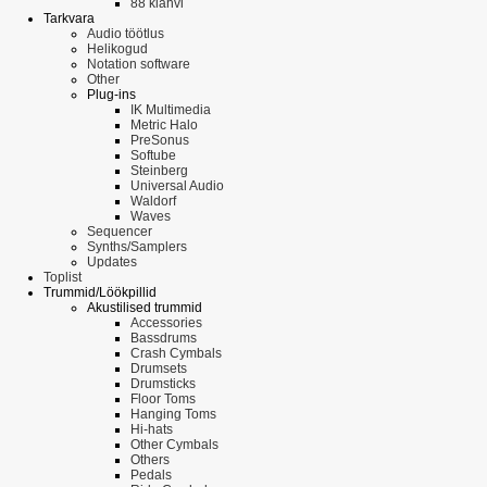
88 klahvi
Tarkvara
Audio töötlus
Helikogud
Notation software
Other
Plug-ins
IK Multimedia
Metric Halo
PreSonus
Softube
Steinberg
Universal Audio
Waldorf
Waves
Sequencer
Synths/Samplers
Updates
Toplist
Trummid/Löökpillid
Akustilised trummid
Accessories
Bassdrums
Crash Cymbals
Drumsets
Drumsticks
Floor Toms
Hanging Toms
Hi-hats
Other Cymbals
Others
Pedals