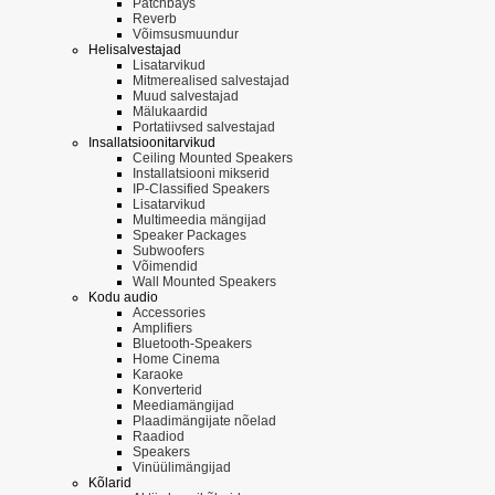
Patchbays
Reverb
Võimsusmuundur
Helisalvestajad
Lisatarvikud
Mitmerealised salvestajad
Muud salvestajad
Mälukaardid
Portatiivsed salvestajad
Insallatsioonitarvikud
Ceiling Mounted Speakers
Installatsiooni mikserid
IP-Classified Speakers
Lisatarvikud
Multimeedia mängijad
Speaker Packages
Subwoofers
Võimendid
Wall Mounted Speakers
Kodu audio
Accessories
Amplifiers
Bluetooth-Speakers
Home Cinema
Karaoke
Konverterid
Meediamängijad
Plaadimängijate nõelad
Raadiod
Speakers
Vinüülimängijad
Kõlarid