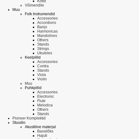
Kotid
Võimendile
Muu
Folk Instrumendid
Accessories
Accordions
Banjo
Harmonicas
Mandolines
Others
Stands
Strings
Ukuleles
Keelpillid
Accessories
Contra
Stands
Viola
Violin
Muu
Puhkpillid
Accessories
Electronic
Flute
Melodica
Others
Stands
Pioneer Komplektid
Stuudio
Akustiline materjal
Bassilõks
Hajuti