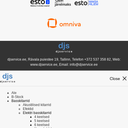
djservice.ee, Rävala puiestee 19, Tallinn, Telefon
+372 537 358 82
, Web:
www.djservice.ee, Email: info@djservice.ee
close
Close
Ale
B-Stock
Basskitarrid
Akustilised kitarrid
Efektid
Elektri basskitarrid
4 keelsed
5 keelsed
6 keelsed