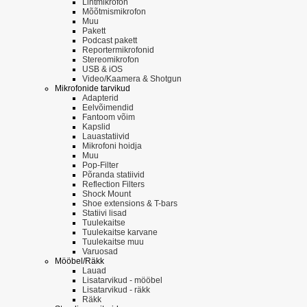
Lintmikrofon
Mõõtmismikrofon
Muu
Pakett
Podcast pakett
Reportermikrofonid
Stereomikrofon
USB & iOS
Video/Kaamera & Shotgun
Mikrofonide tarvikud
Adapterid
Eelvõimendid
Fantoom võim
Kapslid
Lauastatiivid
Mikrofoni hoidja
Muu
Pop-Filter
Põranda statiivid
Reflection Filters
Shock Mount
Shoe extensions & T-bars
Statiivi lisad
Tuulekaitse
Tuulekaitse karvane
Tuulekaitse muu
Varuosad
Mööbel/Räkk
Lauad
Lisatarvikud - mööbel
Lisatarvikud - räkk
Räkk