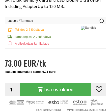
SANDISK Memory Card MicroSD Mobile Ultra UHS-I
Including AdapterUp to 120 MB...
info
Laoseis / Tarneaeg
store
Tellides 2-7 tööpäeva
local_shipping
Tarneaeg ca. 2-7 tööpäeva
warehouse
Ajutiselt otsas tarnija laos
73.00 EUR/tk
Igakuine kuumakse alates 6.21 euro
favorite
shopping_cart
Lisa ostukorvi
EAN: 619659183264
MPN: SDSQUA4-256G-GN6MA