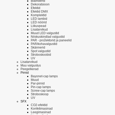
Blainderid
Dekoratsioon
Efektid
Efektid DMX
Komplektid
LED lambid
LED nöörid
Liikuvpead
Lisatarvikud
Muud LED valgustid
Niiskuskindlad valgustid
PAR - prožektorid ja paneelid
PAR/kohavalgustid
Skännerid
Spot valgustid
Stroboskoobid
UV
Lisatarvikud
Muu valgustus
Peegelkerad
Pirnid
Bayonet-cap lamps
Muud
Par-pirnid
Pin-cap lamps
Screw-cap lamps
Stroboskoop
UV
SFX
CO2-efektid
Konfetimasinad
Leegimasinad