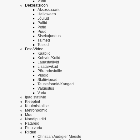
Varia
Dekoratsioon
Aksessuaarid
Halloween
Jõulud
Pallid
Potid
Puud
Sisekujundus
Taimed
Teised
Foto/Video
Kaablid
Kohvrid/Kotid
Lauastatiivid
Lisatarvikud
Põrandastatiiv
Puldid
Statiivipead
Taustafoonid/Kangad
Valgustus
Varia
Ipad statiivid
Kleeplint
Kuulmiskaitse
Metronoomid
Muu
Noodipuldid
Patareid
Pidu varia
Riided
Christian Audigier Meeste