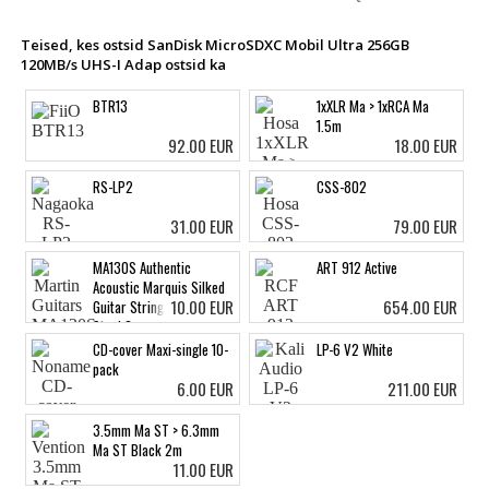
Teised, kes ostsid SanDisk MicroSDXC Mobil Ultra 256GB
120MB/s UHS-I Adap ostsid ka
BTR13
1xXLR Ma > 1xRCA Ma
1.5m
92.00 EUR
18.00 EUR
RS-LP2
CSS-802
31.00 EUR
79.00 EUR
MA130S Authentic
ART 912 Active
Acoustic Marquis Silked
10.00 EUR
654.00 EUR
Guitar Strings Silk &
Steel C
CD-cover Maxi-single 10-
LP-6 V2 White
pack
6.00 EUR
211.00 EUR
3.5mm Ma ST > 6.3mm
Ma ST Black 2m
11.00 EUR