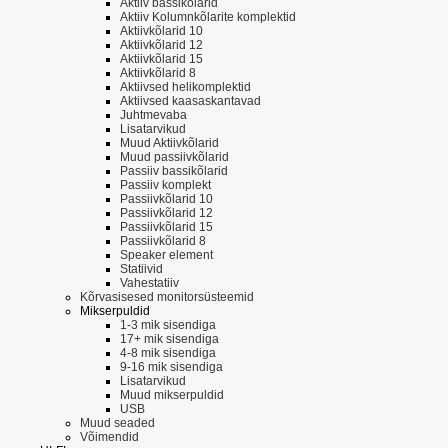
Aktiiv bassikõlarid
Aktiiv Kolumnkõlarite komplektid
Aktiivkõlarid 10
Aktiivkõlarid 12
Aktiivkõlarid 15
Aktiivkõlarid 8
Aktiivsed helikomplektid
Aktiivsed kaasaskantavad
Juhtmevaba
Lisatarvikud
Muud Aktiivkõlarid
Muud passiivkõlarid
Passiiv bassikõlarid
Passiiv komplekt
Passiivkõlarid 10
Passiivkõlarid 12
Passiivkõlarid 15
Passiivkõlarid 8
Speaker element
Statiivid
Vahestatiiv
Kõrvasisesed monitorsüsteemid
Mikserpuldid
1-3 mik sisendiga
17+ mik sisendiga
4-8 mik sisendiga
9-16 mik sisendiga
Lisatarvikud
Muud mikserpuldid
USB
Muud seaded
Võimendid