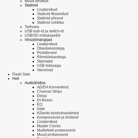
Muud tarvikud
Statiivid
Lisatarvikud
Statiivid fikseeritud
Statiivid põrand
Statiivid volditav
Tarkvara
USB hub-id ja switch-id
USB/SD mälukaardid
Vinüülimängijad
Lisatarvikud
Otseülekandega
Portatiivsed
Rihmülekandega
Slipmatid
USB liidesega
Varuosad
Flash Sale
Heli
Audiotöötlus
AD/DA Konverterid
Channel Strips
Delay
DI-Boxes
EQ
Gate
Kõlarite kontrollseadmed
Kompressorid ja limiterid
Lisatarvikud
Master Clocks
Multiefekti protsessorid
Muud protsessorid