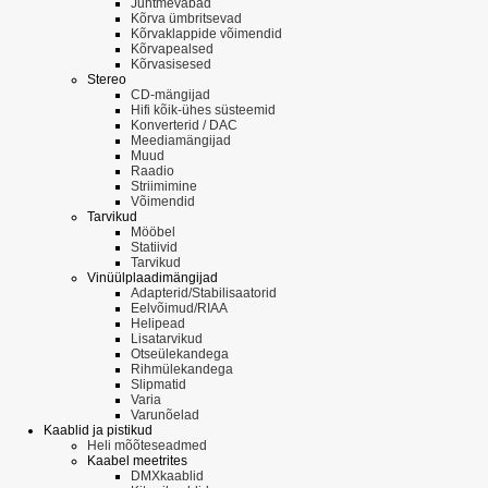
Juhtmevabad
Kõrva ümbritsevad
Kõrvaklappide võimendid
Kõrvapealsed
Kõrvasisesed
Stereo
CD-mängijad
Hifi kõik-ühes süsteemid
Konverterid / DAC
Meediamängijad
Muud
Raadio
Striimimine
Võimendid
Tarvikud
Mööbel
Statiivid
Tarvikud
Vinüülplaadimängijad
Adapterid/Stabilisaatorid
Eelvõimud/RIAA
Helipead
Lisatarvikud
Otseülekandega
Rihmülekandega
Slipmatid
Varia
Varunõelad
Kaablid ja pistikud
Heli mõõteseadmed
Kaabel meetrites
DMXkaablid