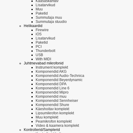
Kaasaskantav
Lisatarvikud
Muu
Paketid
Summutaja muu
Summutaja stuudio
Helikaardid
Firewire
iOS
Lisatarvikud
Paketid
PCI
Thunderbolt
USB
With MIDI
Juhtmevabad mikrofonid
Instrument komplekt
Komponendid AKG
Komponendid Audio-Technica
Komponendid Beyerdynamic
Komponendid DPA
Komponendid Line 6
Komponendid Mipro
Komponendid muu
Komponendid Sennheiser
Komponendid Shure
Käeshoitav komplekt
Lipsumikrofon komplekt
Muu komplekt
Peamikrofon komplekt
Video & kaamera komplekt
Kontrollerid/Samplerid