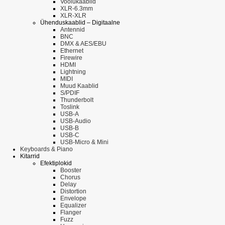
Voolukaablid
XLR-6.3mm
XLR-XLR
Ühenduskaablid – Digitaalne
Antennid
BNC
DMX & AES/EBU
Ethernet
Firewire
HDMI
Lightning
MIDI
Muud Kaablid
S/PDIF
Thunderbolt
Toslink
USB-A
USB-Audio
USB-B
USB-C
USB-Micro & Mini
Keyboards & Piano
Kitarrid
Efektiplokid
Booster
Chorus
Delay
Distortion
Envelope
Equalizer
Flanger
Fuzz