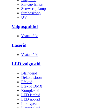
Pin-cap lamps
Screw-cap lamps
Stroboskoop
UV
Valguspuldid
Vaata kõiki
Laserid
Vaata kõiki
LED valgustid
Blainderid
Dekoratsioon
Efektid
Efektid DMX
Komplektid
LED lambid
LED nöörid
Liikuvpead
Lisatarvikud