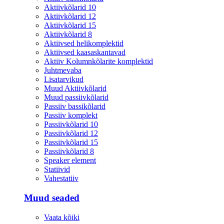
Aktiivkõlarid 10
Aktiivkõlarid 12
Aktiivkõlarid 15
Aktiivkõlarid 8
Aktiivsed helikomplektid
Aktiivsed kaasaskantavad
Aktiiv Kolumnkõlarite komplektid
Juhtmevaba
Lisatarvikud
Muud Aktiivkõlarid
Muud passiivkõlarid
Passiiv bassikõlarid
Passiiv komplekt
Passiivkõlarid 10
Passiivkõlarid 12
Passiivkõlarid 15
Passiivkõlarid 8
Speaker element
Statiivid
Vahestatiiv
Muud seaded
Vaata kõiki