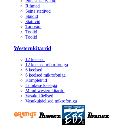
Puhastustarvikud
Rihmad
Seina statiivid
Slaidid
Statiivid
Tarkvara
Toolid
Toolid
Westernkitarrid
12 keelsed
12 keelsed mikrofoniga
6 keelsed
6 keelsed mikrofoniga
Komplektid
Lühikese kaelaga
Muud westernkitarrid
Vasakukäelised
Vasukukäelised mikrofoniga