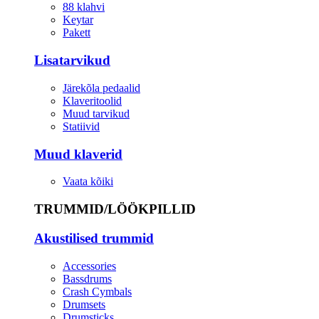
88 klahvi
Keytar
Pakett
Lisatarvikud
Järekõla pedaalid
Klaveritoolid
Muud tarvikud
Statiivid
Muud klaverid
Vaata kõiki
TRUMMID/LÖÖKPILLID
Akustilised trummid
Accessories
Bassdrums
Crash Cymbals
Drumsets
Drumsticks