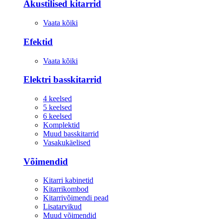
Akustilised kitarrid
Vaata kõiki
Efektid
Vaata kõiki
Elektri basskitarrid
4 keelsed
5 keelsed
6 keelsed
Komplektid
Muud basskitarrid
Vasakukäelised
Võimendid
Kitarri kabinetid
Kitarrikombod
Kitarrivõimendi pead
Lisatarvikud
Muud võimendid