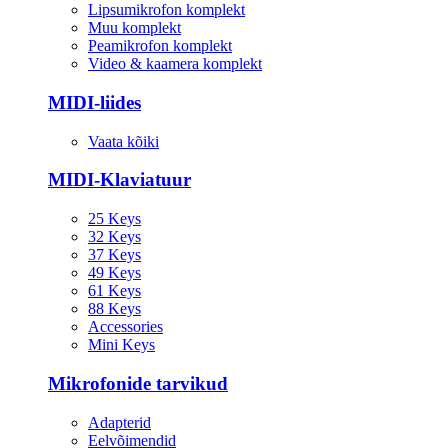
Lipsumikrofon komplekt
Muu komplekt
Peamikrofon komplekt
Video & kaamera komplekt
MIDI-liides
Vaata kõiki
MIDI-Klaviatuur
25 Keys
32 Keys
37 Keys
49 Keys
61 Keys
88 Keys
Accessories
Mini Keys
Mikrofonide tarvikud
Adapterid
Eelvõimendid