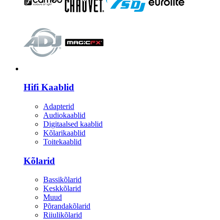
HI-FI
Hifi Kaablid
Adapterid
Audiokaablid
Digitaalsed kaablid
Kõlarikaablid
Toitekaablid
Kõlarid
Bassikõlarid
Keskkõlarid
Muud
Põrandakõlarid
Riiulikõlarid