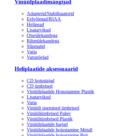
Vinüülplaadimängijad
Adapterid/Stabilisaatorid
Eelvõimud/RIAA
Helipead
Lisatarvikud
Otseülekandega
Rihmülekandega
Slipmatid
Varia
Varunõelad
Heliplaatide aksessuaarid
CD hoiustajad
CD ümbrised
Vinüülplaatide Hoiustamine Plastik
Lisatarvikud
Varia
Vinüüli sisemised ümbrised
Vinüüliümbrised Paber
Vinüüliümbrised Plastik
Vinüülplaatide harjad
Vinüülplaatide hoiustamine Metall
Vinüülplaatide hoiustamine Puit