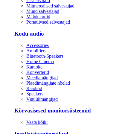
Lisatarvikud
Mitmerealised salvestajad
Muud salvestajad
Mälukaardid
Portatiivsed salvestajad
Kodu audio
Accessories
Amplifiers
Bluetooth-Speakers
Home Cinema
Karaoke
Konverterid
Meediamängijad
Plaadimängijate nõelad
Raadiod
Speakers
Vinüülimängijad
Kõrvasisesed monitorsüsteemid
Vaata kõiki
Insallatsioonitarvikud