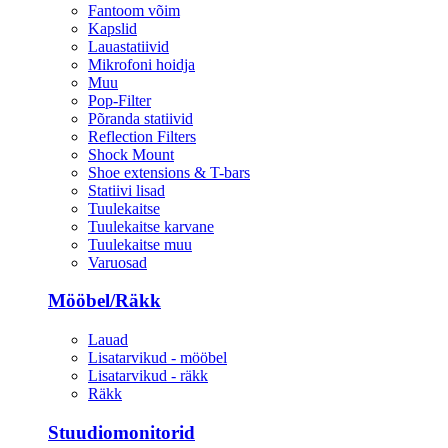
Fantoom võim
Kapslid
Lauastatiivid
Mikrofoni hoidja
Muu
Pop-Filter
Põranda statiivid
Reflection Filters
Shock Mount
Shoe extensions & T-bars
Statiivi lisad
Tuulekaitse
Tuulekaitse karvane
Tuulekaitse muu
Varuosad
Mööbel/Räkk
Lauad
Lisatarvikud - mööbel
Lisatarvikud - räkk
Räkk
Stuudiomonitorid