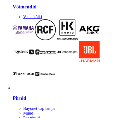
Võimendid
Vaata kõiki
Valgustus
Pirnid
Bayonet-cap lamps
Muud
Par-pirnid