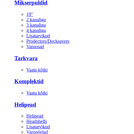
Mikserpuldid
19"
2 kanaliga
3 kanaliga
4 kanaliga
Lisatarvikud
Prodectors/Decksavers
Varuosad
Tarkvara
Vaata kõiki
Komplektid
Vaata kõiki
Helipead
Helipead
Headshells
Lisatarvikud
Varunõelad