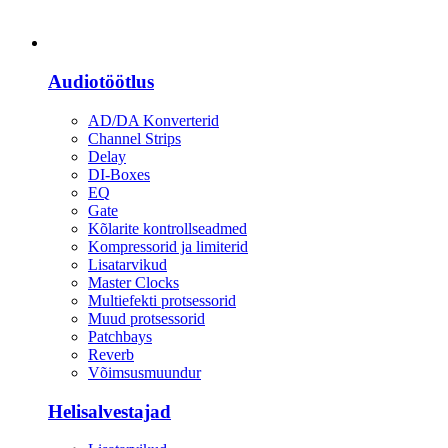
Heli
Audiotöötlus
AD/DA Konverterid
Channel Strips
Delay
DI-Boxes
EQ
Gate
Kõlarite kontrollseadmed
Kompressorid ja limiterid
Lisatarvikud
Master Clocks
Multiefekti protsessorid
Muud protsessorid
Patchbays
Reverb
Võimsusmuundur
Helisalvestajad