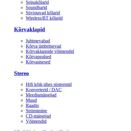
Seinakõlarid
Soundbarid
Süvistavad kõlarid
Wireless/BT kõlarid
Kõrvaklapid
Juhtmevabad
Kõrva ümbritsevad
Kõrvaklappide võimendid
Kõrvapealsed
Kõrvasisesed
Stereo
Hifi kõik-ühes süsteemid
Konverterid / DAC
Meediamängijad
Muud
Raadio
Striimimine
CD-mängijad
Võimendid