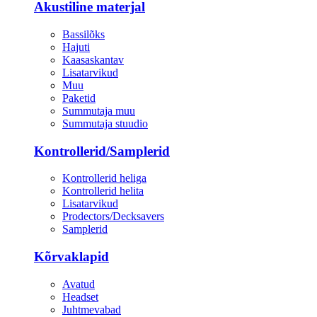
Akustiline materjal
Bassilõks
Hajuti
Kaasaskantav
Lisatarvikud
Muu
Paketid
Summutaja muu
Summutaja stuudio
Kontrollerid/Samplerid
Kontrollerid heliga
Kontrollerid helita
Lisatarvikud
Prodectors/Decksavers
Samplerid
Kõrvaklapid
Avatud
Headset
Juhtmevabad