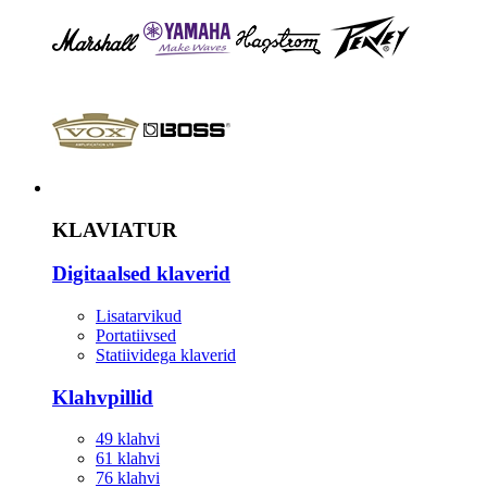
Instrument
KLAVIATUR
Digitaalsed klaverid
Lisatarvikud
Portatiivsed
Statiividega klaverid
Klahvpillid
49 klahvi
61 klahvi
76 klahvi