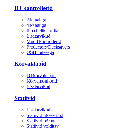
DJ kontrollerid
2 kanaliga
4 kanaliga
Ilma helikaardita
Lisatarvikud
Muud kontrollerid
Prodectors/Decksavers
USB liidesega
Kõrvaklapid
DJ kõrvaklapid
Kõrvamonitorid
Lisatarvikud
Statiivid
Lisatarvikud
Statiivid fikseeritud
Statiivid põrand
Statiivid volditav