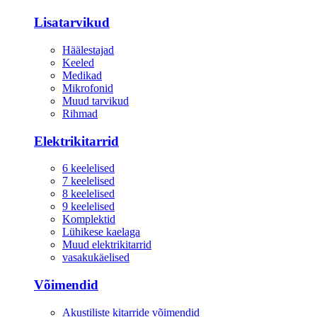
Lisatarvikud
Häälestajad
Keeled
Medikad
Mikrofonid
Muud tarvikud
Rihmad
Elektrikitarrid
6 keelelised
7 keelelised
8 keelelised
9 keelelised
Komplektid
Lühikese kaelaga
Muud elektrikitarrid
vasakukäelised
Võimendid
Akustiliste kitarride võimendid