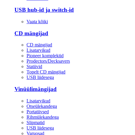
USB hub-id ja switch-id
Vaata kõiki
CD mängijad
CD mängijad
Lisatarvikud
Pioneer komplektid
Prodectors/Decksavers
Statiivid
Topelt CD mängijad
USB liidesega
Vinüülimängijad
Lisatarvikud
Otseülekandega
Portatiivsed
Rihmülekandega
Slipmatid
USB liidesega
Varuosad