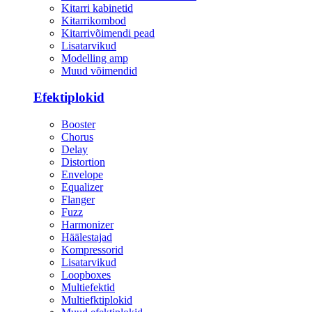
Kitarri kabinetid
Kitarrikombod
Kitarrivõimendi pead
Lisatarvikud
Modelling amp
Muud võimendid
Efektiplokid
Booster
Chorus
Delay
Distortion
Envelope
Equalizer
Flanger
Fuzz
Harmonizer
Häälestajad
Kompressorid
Lisatarvikud
Loopboxes
Multiefektid
Multiefktiplokid