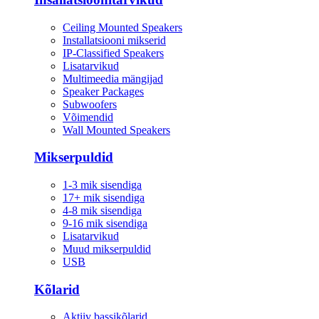
Ceiling Mounted Speakers
Installatsiooni mikserid
IP-Classified Speakers
Lisatarvikud
Multimeedia mängijad
Speaker Packages
Subwoofers
Võimendid
Wall Mounted Speakers
Mikserpuldid
1-3 mik sisendiga
17+ mik sisendiga
4-8 mik sisendiga
9-16 mik sisendiga
Lisatarvikud
Muud mikserpuldid
USB
Kõlarid
Aktiiv bassikõlarid