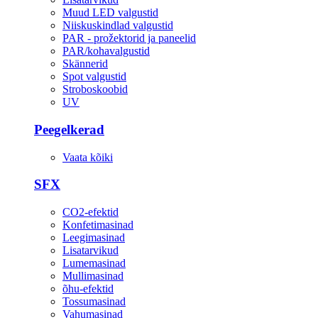
Muud LED valgustid
Niiskuskindlad valgustid
PAR - prožektorid ja paneelid
PAR/kohavalgustid
Skännerid
Spot valgustid
Stroboskoobid
UV
Peegelkerad
Vaata kõiki
SFX
CO2-efektid
Konfetimasinad
Leegimasinad
Lisatarvikud
Lumemasinad
Mullimasinad
õhu-efektid
Tossumasinad
Vahumasinad