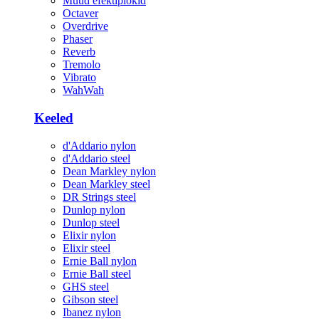
Muud efektiplokid
Octaver
Overdrive
Phaser
Reverb
Tremolo
Vibrato
WahWah
Keeled
d'Addario nylon
d'Addario steel
Dean Markley nylon
Dean Markley steel
DR Strings steel
Dunlop nylon
Dunlop steel
Elixir nylon
Elixir steel
Ernie Ball nylon
Ernie Ball steel
GHS steel
Gibson steel
Ibanez nylon