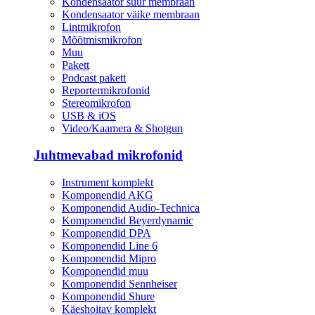
Kondensaator suur membraan
Kondensaator väike membraan
Lintmikrofon
Mõõtmismikrofon
Muu
Pakett
Podcast pakett
Reportermikrofonid
Stereomikrofon
USB & iOS
Video/Kaamera & Shotgun
Juhtmevabad mikrofonid
Instrument komplekt
Komponendid AKG
Komponendid Audio-Technica
Komponendid Beyerdynamic
Komponendid DPA
Komponendid Line 6
Komponendid Mipro
Komponendid muu
Komponendid Sennheiser
Komponendid Shure
Käeshoitav komplekt