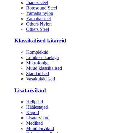
Ibanez steel
Rotosound Steel
Yamaha nylon
Yamaha steel
Others Nylon
Others Steel
Klassikalised kitarrid
Komplektid
Lühikese kaelaga
Mikrofoniga
Muud klassikalised
Standardsed
Vasakukäelised
Lisatarvikud
Helipead
Häälestajad
Kapod
Lisatarvikud
Medikad
Muud tarvikud