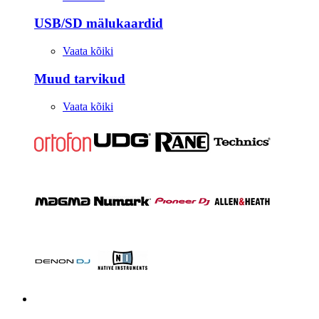
USB/SD mälukaardid
Vaata kõiki
Muud tarvikud
Vaata kõiki
Stuudio