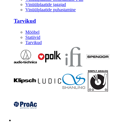
Vinüülplaatide jagajad
Vinüülplaatide puhastamine
Tarvikud
Mööbel
Statiivid
Tarvikud
Kitarrid/Bass