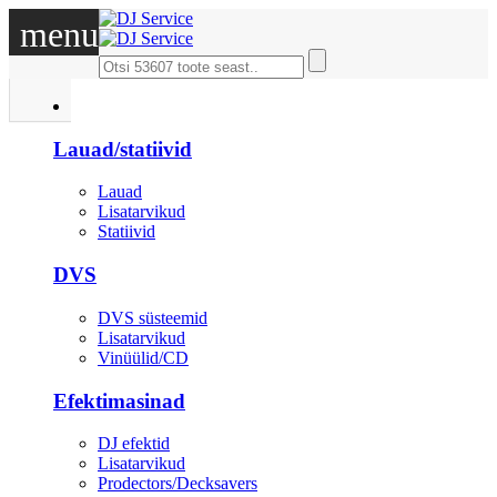
menu
DJ
Lauad/statiivid
Lauad
Lisatarvikud
Statiivid
DVS
DVS süsteemid
Lisatarvikud
Vinüülid/CD
Efektimasinad
DJ efektid
Lisatarvikud
Prodectors/Decksavers