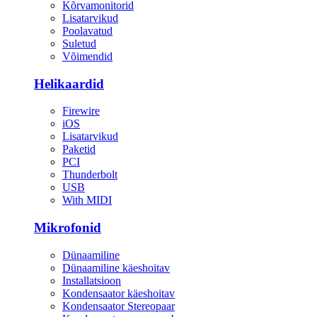
Kõrvamonitorid
Lisatarvikud
Poolavatud
Suletud
Võimendid
Helikaardid
Firewire
iOS
Lisatarvikud
Paketid
PCI
Thunderbolt
USB
With MIDI
Mikrofonid
Dünaamiline
Dünaamiline käeshoitav
Installatsioon
Kondensaator käeshoitav
Kondensaator Stereopaar