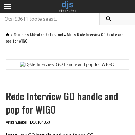
menu
»
Stuudio
»
Mikrofonide tarvikud
»
Muu
»
Røde Interview GO handle and
pop for WIGO
Røde Interview GO handle and
pop for WIGO
Artiklinumber: IDS0104363