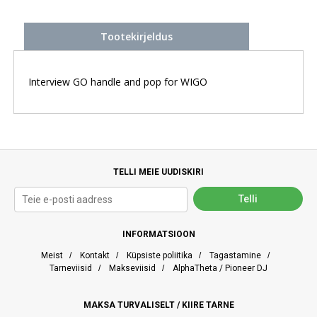
Tootekirjeldus
Interview GO handle and pop for WIGO
TELLI MEIE UUDISKIRI
INFORMATSIOON
Meist
/
Kontakt
/
Küpsiste poliitika
/
Tagastamine
/
Tarneviisid
/
Makseviisid
/
AlphaTheta / Pioneer DJ
MAKSA TURVALISELT / KIIRE TARNE