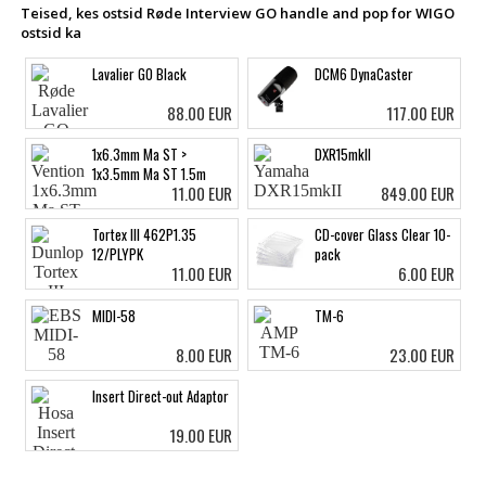
Teised, kes ostsid Røde Interview GO handle and pop for WIGO
ostsid ka
Lavalier GO Black
DCM6 DynaCaster
88.00 EUR
117.00 EUR
1x6.3mm Ma ST >
DXR15mkII
1x3.5mm Ma ST 1.5m
11.00 EUR
849.00 EUR
Tortex III 462P1.35
CD-cover Glass Clear 10-
12/PLYPK
pack
11.00 EUR
6.00 EUR
MIDI-58
TM-6
8.00 EUR
23.00 EUR
Insert Direct-out Adaptor
19.00 EUR