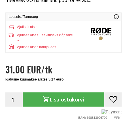
Interview GO handle and pop for WIGO...
info
Laoseis / Tarneaeg
store
Ajutiselt otsas
local_shipping
Ajutiselt otsas.
Teavituseks klõpsake
»
warehouse
Ajutiselt otsas tarnija laos
31.00 EUR/tk
Igakuine kuumakse alates 5.27 euro
favorite
shopping_cart
Lisa ostukorvi
EAN: 698813006700
MPN: