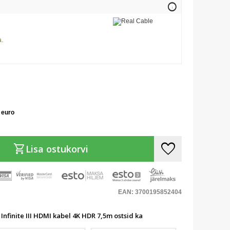
info
a.
 euro
favorite
shopping_cart
Lisa ostukorvi
EAN: 3700195852404
 Infinite III HDMI kabel 4K HDR 7,5m ostsid ka