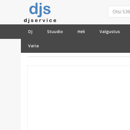
DJ
Stuudio
Heli
Valgustus
Varia
»
Kaablid ja pistikud
»
Ühenduskaablid – Digitaalne
»
HDMI
»
Re