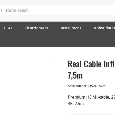
HI-FI
Kitarrid/Bass
Instrument
Kohvrid/Ko
al Cable Infinite III HDMI kabel 4K HDR 7,5m
Real Cable Inf
7,5m
Artiklinumber: IDS0107495
Premium HDMI-cable, 27 
4K, 7.5m.