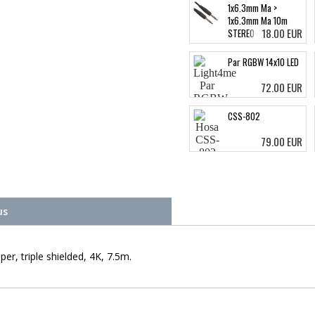
1x6.3mm Ma >
1x6.3mm Ma 10m
18.00 EUR
STEREO
Par RGBW 14x10 LED
72.00 EUR
CSS-802
79.00 EUR
us
, triple shielded, 4K, 7.5m.