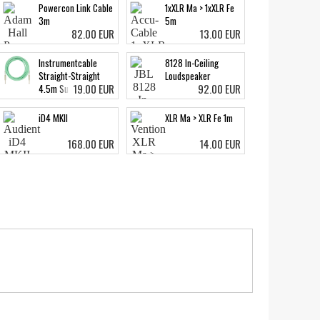
Powercon Link Cable
1xXLR Ma > 1xXLR Fe
3m
5m
82.00 EUR
13.00 EUR
Instrumentcable
8128 In-Ceiling
Straight-Straight
Loudspeaker
19.00 EUR
92.00 EUR
4.5m Surf Green
iD4 MKII
XLR Ma > XLR Fe 1m
168.00 EUR
14.00 EUR