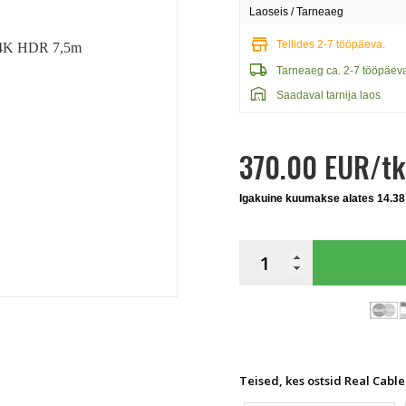
Laoseis / Tarneaeg
store
Tellides 2-7 tööpäeva.
local_shipping
Tarneaeg ca. 2-7 tööpäev
warehouse
Saadaval tarnija laos
370.00 EUR/tk
Igakuine kuumakse alates 14.38
Teised, kes ostsid Real Cable