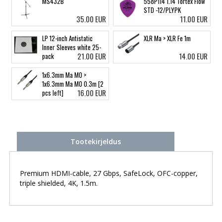
MS432B
558P114 1.14 Tortex Flow
STD -12/PLYPK
35.00 EUR
11.00 EUR
LP 12-inch Antistatic
XLR Ma > XLR Fe 1m
Inner Sleeves white 25-
21.00 EUR
14.00 EUR
pack
1x6.3mm Ma MO >
1x6.3mm Ma MO 0.3m [2
16.00 EUR
pcs left]
Tootekirjeldus
Premium HDMI-cable, 27 Gbps, SafeLock, OFC-copper,
triple shielded, 4K, 1.5m.