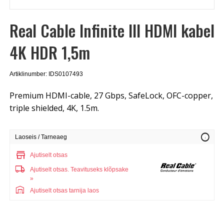
Real Cable Infinite III HDMI kabel
4K HDR 1,5m
Artiklinumber: IDS0107493
Premium HDMI-cable, 27 Gbps, SafeLock, OFC-copper,
triple shielded, 4K, 1.5m.
info
Laoseis / Tarneaeg
store
Ajutiselt otsas
local_shipping
Ajutiselt otsas.
Teavituseks klõpsake
»
warehouse
Ajutiselt otsas tarnija laos