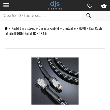
menu
»
Kaablid ja pistikud
»
Ühenduskaablid – Digitaalne
»
HDMI
»
Real Cable
Infinite III HDMI kabel 4K HDR 1,5m