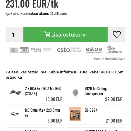
231.00 EUR/tk
Igakuine kuumakse alates 11.46 euro
favorite
shopping_cart
Lisa ostukorvi
EAN: 3700195852374
Teised, kes ostsid Real Cable Infinite III HDMI kabel 4K HDR 1,5m
ostsid ka
2 x RCA Fe > RCA Ma RES
8128 In-Ceiling
[XGA38]
Loudspeaker
10.00 EUR
92.00 EUR
1x3.5mm Ma > 2x3.5mm
EB-3224
Fe
8.00 EUR
21.00 EUR