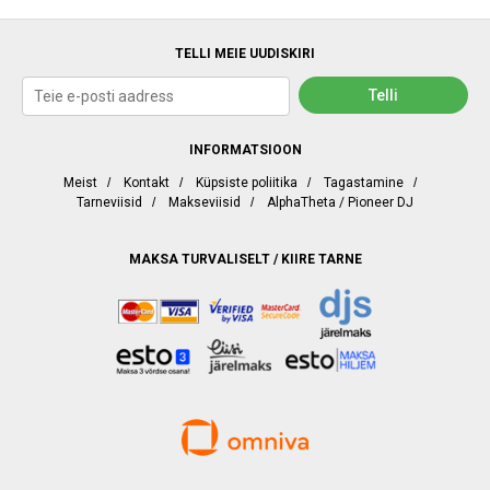
TELLI MEIE UUDISKIRI
INFORMATSIOON
Meist
/
Kontakt
/
Küpsiste poliitika
/
Tagastamine
/
Tarneviisid
/
Makseviisid
/
AlphaTheta / Pioneer DJ
MAKSA TURVALISELT / KIIRE TARNE