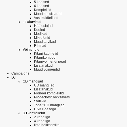
5 keelsed
6 keelsed
Komplektid
Muud basskitarrid
Vasakukäelised
Lisatarvikud
Häälestajad
Keeled
Medikad
Mikrofonid
Muud tarvikud
Rihmad
Võimendid
Kitarri kabinetid
Kitarrikombod
Kitarrivõimendi pead
Lisatarvikud
Muud võimendid
Campaigns
DJ
CD mängijad
CD mängijad
Lisatarvikud
Pioneer komplektid
Prodectors/Decksavers
Statiivid
Topelt CD mängijad
USB liidesega
DJ kontrollerid
2 kanaliga
4 kanaliga
Ilma helikaardita