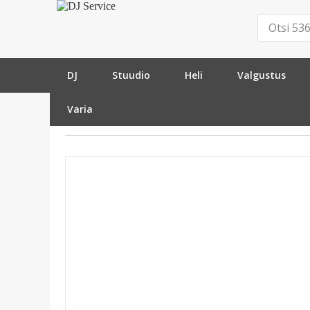
DJ
Stuudio
Heli
Valgustus
Varia
»
Heli
»
Kodu audio
»
Accessories
»
Real Cabl