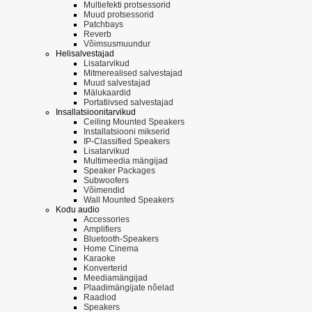
Multiefekti protsessorid
Muud protsessorid
Patchbays
Reverb
Võimsusmuundur
Helisalvestajad
Lisatarvikud
Mitmerealised salvestajad
Muud salvestajad
Mälukaardid
Portatiivsed salvestajad
Insallatsioonitarvikud
Ceiling Mounted Speakers
Installatsiooni mikserid
IP-Classified Speakers
Lisatarvikud
Multimeedia mängijad
Speaker Packages
Subwoofers
Võimendid
Wall Mounted Speakers
Kodu audio
Accessories
Amplifiers
Bluetooth-Speakers
Home Cinema
Karaoke
Konverterid
Meediamängijad
Plaadimängijate nõelad
Raadiod
Speakers