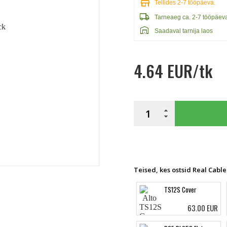
store
Tellides 2-7 tööpäeva.
local_shipping
Tarneaeg ca. 2-7 tööpäev
warehouse
Saadaval tarnija laos
4.64 EUR/tk
Teised, kes ostsid Real Cable
TS12S Cover
63.00 EUR