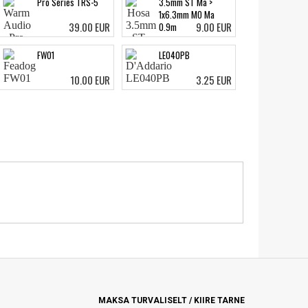
Pro Series TRS-5
3.5mm ST Ma >
1x6.3mm MO Ma
39.00 EUR
9.00 EUR
0.9m
FW01
LE040PB
10.00 EUR
3.25 EUR
MAKSA TURVALISELT / KIIRE TARNE