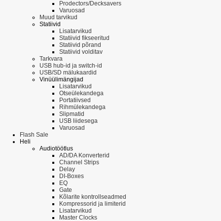
Prodectors/Decksavers
Varuosad
Muud tarvikud
Statiivid
Lisatarvikud
Statiivid fikseeritud
Statiivid põrand
Statiivid volditav
Tarkvara
USB hub-id ja switch-id
USB/SD mälukaardid
Vinüülimängijad
Lisatarvikud
Otseülekandega
Portatiivsed
Rihmülekandega
Slipmatid
USB liidesega
Varuosad
Flash Sale
Heli
Audiotöötlus
AD/DA Konverterid
Channel Strips
Delay
DI-Boxes
EQ
Gate
Kõlarite kontrollseadmed
Kompressorid ja limiterid
Lisatarvikud
Master Clocks