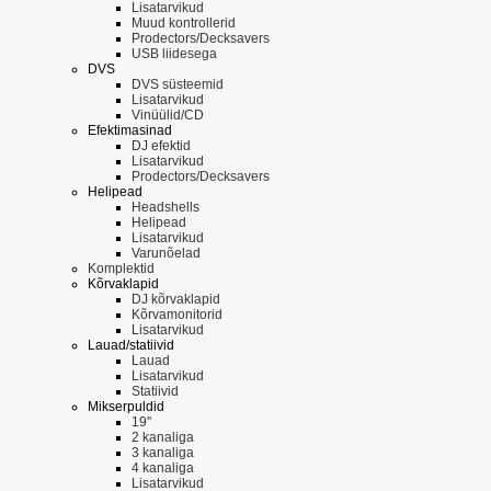
Lisatarvikud
Muud kontrollerid
Prodectors/Decksavers
USB liidesega
DVS
DVS süsteemid
Lisatarvikud
Vinüülid/CD
Efektimasinad
DJ efektid
Lisatarvikud
Prodectors/Decksavers
Helipead
Headshells
Helipead
Lisatarvikud
Varunõelad
Komplektid
Kõrvaklapid
DJ kõrvaklapid
Kõrvamonitorid
Lisatarvikud
Lauad/statiivid
Lauad
Lisatarvikud
Statiivid
Mikserpuldid
19"
2 kanaliga
3 kanaliga
4 kanaliga
Lisatarvikud