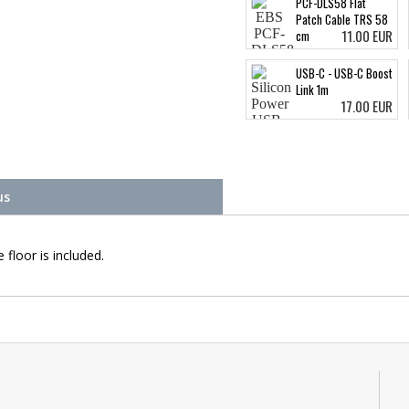
PCF-DLS58 Flat
Patch Cable TRS 58
11.00 EUR
cm
USB-C - USB-C Boost
Link 1m
17.00 EUR
us
 floor is included.