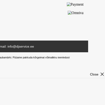
mail: info@djservice.ee
ud kaubamärki. Püüame pakkuda kõrgeimat võimalikku teenindust
close
Close