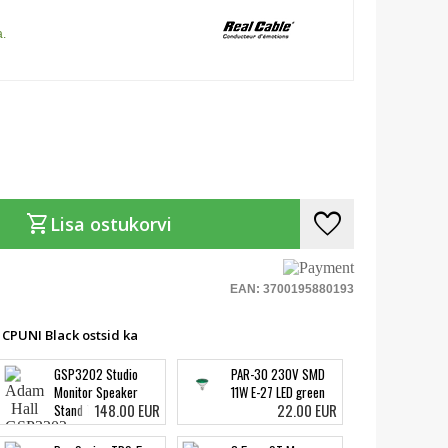
a.
favorite
shopping_cart
Lisa ostukorvi
EAN: 3700195880193
 CPUNI Black ostsid ka
GSP3202 Studio
PAR-30 230V SMD
Monitor Speaker
11W E-27 LED green
148.00 EUR
22.00 EUR
Stand Tilt