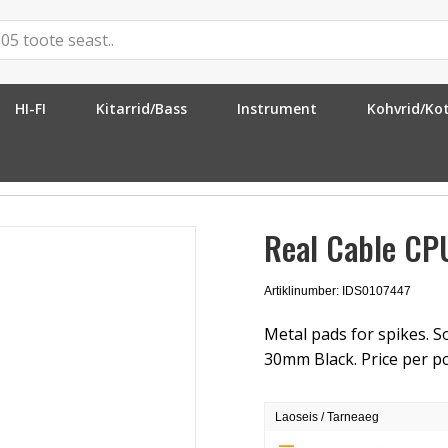
HI-FI
Kitarrid/Bass
Instrument
Kohvrid/Ko
e CPUNI Black
Real Cable CP
Artiklinumber: IDS0107447
Metal pads for spikes. So
30mm Black. Price per pc
Laoseis / Tarneaeg