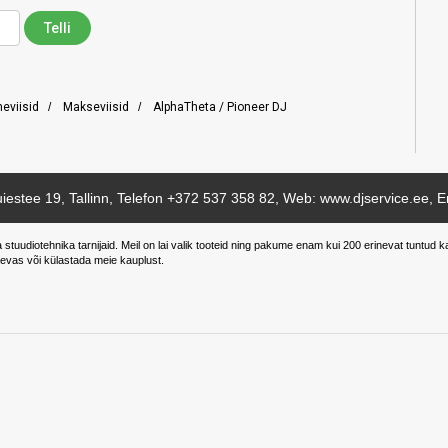
neviisid
/
Makseviisid
/
AlphaTheta / Pioneer DJ
iestee 19, Tallinn, Telefon
+372 537 358 82
, Web: www.djservice.ee, E
a stuudiotehnika tarnijaid. Meil on lai valik tooteid ning pakume enam kui 200 erinevat tunt
evas või külastada meie kauplust.