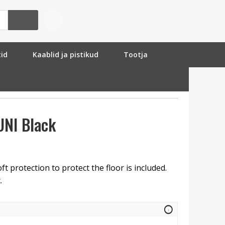
tid
Kaablid ja pistikud
Tootja
UNI Black
ft protection to protect the floor is included.
.
info