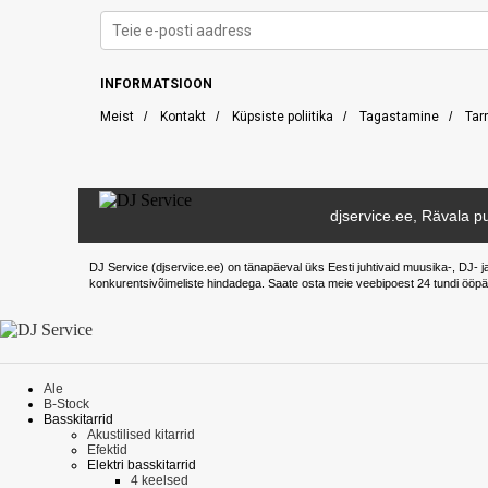
INFORMATSIOON
Meist
/
Kontakt
/
Küpsiste poliitika
/
Tagastamine
/
Tar
djservice.ee, Rävala pu
DJ Service (djservice.ee) on tänapäeval üks Eesti juhtivaid muusika-, DJ- j
konkurentsivõimeliste hindadega. Saate osta meie veebipoest 24 tundi ööpä
Ale
B-Stock
Basskitarrid
Akustilised kitarrid
Efektid
Elektri basskitarrid
4 keelsed