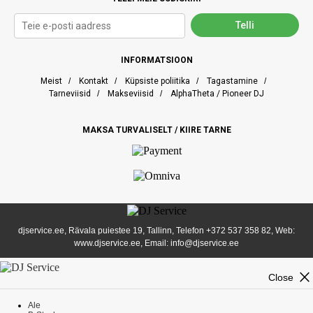
INFORMATSIOON
Meist
/
Kontakt
/
Küpsiste poliitika
/
Tagastamine
/
Tarneviisid
/
Makseviisid
/
AlphaTheta / Pioneer DJ
MAKSA TURVALISELT / KIIRE TARNE
djservice.ee, Rävala puiestee 19, Tallinn, Telefon
+372 537 358 82
, Web:
www.djservice.ee, Email: info@djservice.ee
close
Close
Ale