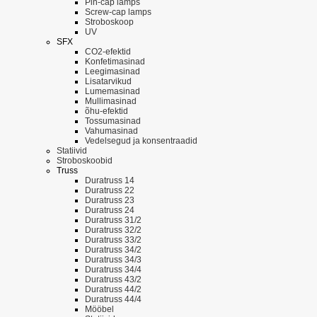
Pin-cap lamps
Screw-cap lamps
Stroboskoop
UV
SFX
CO2-efektid
Konfetimasinad
Leegimasinad
Lisatarvikud
Lumemasinad
Mullimasinad
õhu-efektid
Tossumasinad
Vahumasinad
Vedelsegud ja konsentraadid
Statiivid
Stroboskoobid
Truss
Duratruss 14
Duratruss 22
Duratruss 23
Duratruss 24
Duratruss 31/2
Duratruss 32/2
Duratruss 33/2
Duratruss 34/2
Duratruss 34/3
Duratruss 34/4
Duratruss 43/2
Duratruss 44/2
Duratruss 44/4
Mööbel