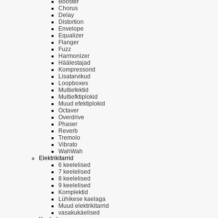
Booster
Chorus
Delay
Distortion
Envelope
Equalizer
Flanger
Fuzz
Harmonizer
Häälestajad
Kompressorid
Lisatarvikud
Loopboxes
Multiefektid
Multiefktiplokid
Muud efektiplokid
Octaver
Overdrive
Phaser
Reverb
Tremolo
Vibrato
WahWah
Elektrikitarrid
6 keelelised
7 keelelised
8 keelelised
9 keelelised
Komplektid
Lühikese kaelaga
Muud elektrikitarrid
vasakukäelised