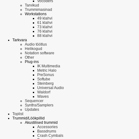
Vocoders
Tarvikud
Trummimasinad
Workstations
49 klahvi
61 klahvi
73 klahvi
76 klahvi
88 klahvi
Tarkvara
Audio töötlus
Helikogud
Notation software
Other
Plug-ins
IK Multimedia
Metric Halo
PreSonus
Softube
Steinberg
Universal Audio
Waldorf
Waves
Sequencer
Synths/Samplers
Updates
Toplist
Trummid/Löökpillid
Akustilised trummid
Accessories
Bassdrums
Crash Cymbals