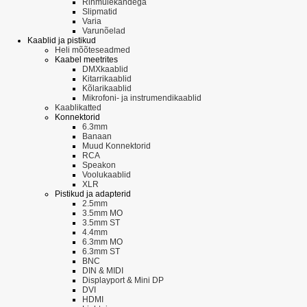
Rihmülekandega
Slipmatid
Varia
Varunõelad
Kaablid ja pistikud
Heli mõõteseadmed
Kaabel meetrites
DMXkaablid
Kitarrikaablid
Kõlarikaablid
Mikrofoni- ja instrumendikaablid
Kaablikatted
Konnektorid
6.3mm
Banaan
Muud Konnektorid
RCA
Speakon
Voolukaablid
XLR
Pistikud ja adapterid
2.5mm
3.5mm MO
3.5mm ST
4.4mm
6.3mm MO
6.3mm ST
BNC
DIN & MIDI
Displayport & Mini DP
DVI
HDMI