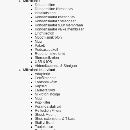
Mikrofonid
Dünaamiline
Dünaamiline käeshoitav
Installatsioon
Kondensaator käeshoitav
Kondensaator Stereopaar
Kondensaator suur membraan
Kondensaator väike membraan
Lintmikrofon
Mõõtmismikrofon
Muu
Pakett
Podcast pakett
Reportermikrofonid
Stereomikrofon
USB & iOS
Video/Kaamera & Shotgun
Mikrofonide tarvikud
Adapterid
Eelvõimendid
Fantoom võim
Kapslid
Lauastatiivid
Mikrofoni hoidja
Muu
Pop-Filter
Põranda statiivid
Reflection Filters
Shock Mount
Shoe extensions & T-bars
Statiivi lisad
Tuulekaitse