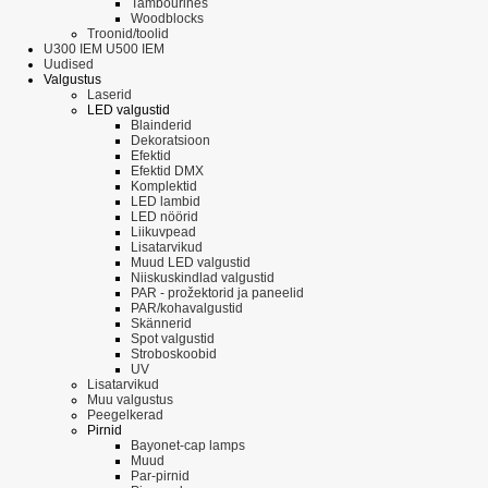
Tambourines
Woodblocks
Troonid/toolid
U300 IEM U500 IEM
Uudised
Valgustus
Laserid
LED valgustid
Blainderid
Dekoratsioon
Efektid
Efektid DMX
Komplektid
LED lambid
LED nöörid
Liikuvpead
Lisatarvikud
Muud LED valgustid
Niiskuskindlad valgustid
PAR - prožektorid ja paneelid
PAR/kohavalgustid
Skännerid
Spot valgustid
Stroboskoobid
UV
Lisatarvikud
Muu valgustus
Peegelkerad
Pirnid
Bayonet-cap lamps
Muud
Par-pirnid