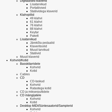
Digitaalsed klaverid
Lisatarvikud
Portatiivsed
Statiividega klaverid
Klahvpillid
49 klahvi
61 klahvi
76 klahvi
88 klahvi
Keytar
Pakett
Lisatarvikud
Järekõla pedaalid
Klaveritoolid
Muud tarvikud
Statiivid
Muud klaverid
Kohvrid/Kotid
Basskitarridele
Kohvrid
Kotid
Cables
CD
CD-taskud
Kohvrid
Ratastega kotid
CD ja mikserpultidele
CD mängijatele
Kohvrid
Kotid
Desktop MIDI/Süntesaatorid/Samplerid
Kohvrid