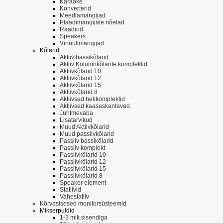
Karaoke
Konverterid
Meediamängijad
Plaadimängijate nõelad
Raadiod
Speakers
Vinüülimängijad
Kõlarid
Aktiiv bassikõlarid
Aktiiv Kolumnkõlarite komplektid
Aktiivkõlarid 10
Aktiivkõlarid 12
Aktiivkõlarid 15
Aktiivkõlarid 8
Aktiivsed helikomplektid
Aktiivsed kaasaskantavad
Juhtmevaba
Lisatarvikud
Muud Aktiivkõlarid
Muud passiivkõlarid
Passiiv bassikõlarid
Passiiv komplekt
Passiivkõlarid 10
Passiivkõlarid 12
Passiivkõlarid 15
Passiivkõlarid 8
Speaker element
Statiivid
Vahestatiiv
Kõrvasisesed monitorsüsteemid
Mikserpuldid
1-3 mik sisendiga