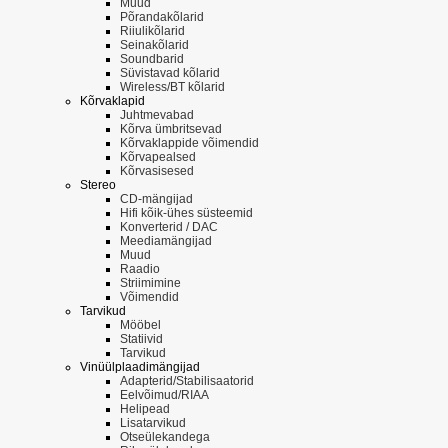
Muud
Põrandakõlarid
Riiulikõlarid
Seinakõlarid
Soundbarid
Süvistavad kõlarid
Wireless/BT kõlarid
Kõrvaklapid
Juhtmevabad
Kõrva ümbritsevad
Kõrvaklappide võimendid
Kõrvapealsed
Kõrvasisesed
Stereo
CD-mängijad
Hifi kõik-ühes süsteemid
Konverterid / DAC
Meediamängijad
Muud
Raadio
Striimimine
Võimendid
Tarvikud
Mööbel
Statiivid
Tarvikud
Vinüülplaadimängijad
Adapterid/Stabilisaatorid
Eelvõimud/RIAA
Helipead
Lisatarvikud
Otseülekandega