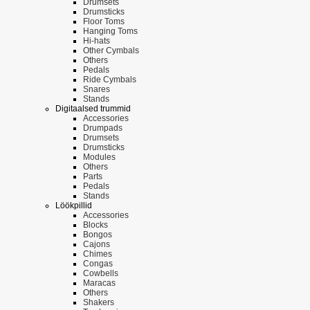
Drumsets
Drumsticks
Floor Toms
Hanging Toms
Hi-hats
Other Cymbals
Others
Pedals
Ride Cymbals
Snares
Stands
Digitaalsed trummid
Accessories
Drumpads
Drumsets
Drumsticks
Modules
Others
Parts
Pedals
Stands
Löökpillid
Accessories
Blocks
Bongos
Cajons
Chimes
Congas
Cowbells
Maracas
Others
Shakers