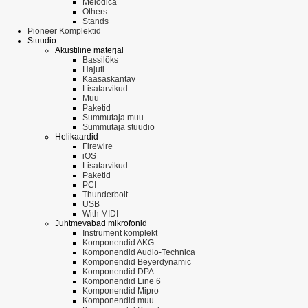
Melodica
Others
Stands
Pioneer Komplektid
Stuudio
Akustiline materjal
Bassilõks
Hajuti
Kaasaskantav
Lisatarvikud
Muu
Paketid
Summutaja muu
Summutaja stuudio
Helikaardid
Firewire
iOS
Lisatarvikud
Paketid
PCI
Thunderbolt
USB
With MIDI
Juhtmevabad mikrofonid
Instrument komplekt
Komponendid AKG
Komponendid Audio-Technica
Komponendid Beyerdynamic
Komponendid DPA
Komponendid Line 6
Komponendid Mipro
Komponendid muu