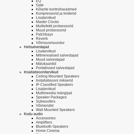
EQ
Gate
Kõlarite kontrollseadmed
Kompressorid ja limiterid
Lisatarvikud
Master Clocks
Multiefekti protsessorid
Muud protsessorid
Patchbays
Reverb
Võimsusmuundur
Helisalvestajad
Lisatarvikud
Mitmerealised salvestajad
Muud salvestajad
Mälukaardid
Portatiivsed salvestajad
Insallatsioonitarvikud
Ceiling Mounted Speakers
Installatsiooni mikserid
IP-Classified Speakers
Lisatarvikud
Multimeedia mängijad
Speaker Packages
Subwoofers
Võimendid
Wall Mounted Speakers
Kodu audio
Accessories
Amplifiers
Bluetooth-Speakers
Home Cinema