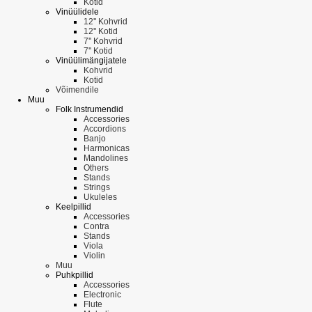
Kotid
Vinüülidele
12'' Kohvrid
12'' Kotid
7'' Kohvrid
7'' Kotid
Vinüülimängijatele
Kohvrid
Kotid
Võimendile
Muu
Folk Instrumendid
Accessories
Accordions
Banjo
Harmonicas
Mandolines
Others
Stands
Strings
Ukuleles
Keelpillid
Accessories
Contra
Stands
Viola
Violin
Muu
Puhkpillid
Accessories
Electronic
Flute