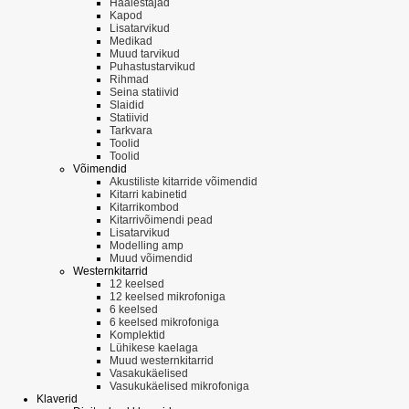
Häälestajad
Kapod
Lisatarvikud
Medikad
Muud tarvikud
Puhastustarvikud
Rihmad
Seina statiivid
Slaidid
Statiivid
Tarkvara
Toolid
Toolid
Võimendid
Akustiliste kitarride võimendid
Kitarri kabinetid
Kitarrikombod
Kitarrivõimendi pead
Lisatarvikud
Modelling amp
Muud võimendid
Westernkitarrid
12 keelsed
12 keelsed mikrofoniga
6 keelsed
6 keelsed mikrofoniga
Komplektid
Lühikese kaelaga
Muud westernkitarrid
Vasakukäelised
Vasukukäelised mikrofoniga
Klaverid