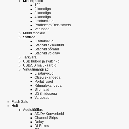
Mikserpuldid
19"
2 kanaliga
3 kanaliga
4 kanaliga
Lisatarvikud
Prodectors/Decksavers
Varuosad
Muud tarvikud
Statiivid
Lisatarvikud
Statiivid fikseeritud
Statiivid põrand
Statiivid volditav
Tarkvara
USB hub-id ja switch-id
USB/SD mälukaardid
Vinüülimängijad
Lisatarvikud
Otseülekandega
Portatiivsed
Rihmülekandega
Slipmatid
USB liidesega
Varuosad
Flash Sale
Heli
Audiotöötlus
AD/DA Konverterid
Channel Strips
Delay
DI-Boxes