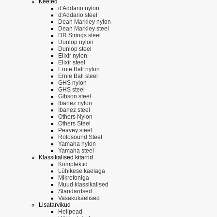
Keeled
d'Addario nylon
d'Addario steel
Dean Markley nylon
Dean Markley steel
DR Strings steel
Dunlop nylon
Dunlop steel
Elixir nylon
Elixir steel
Ernie Ball nylon
Ernie Ball steel
GHS nylon
GHS steel
Gibson steel
Ibanez nylon
Ibanez steel
Others Nylon
Others Steel
Peavey steel
Rotosound Steel
Yamaha nylon
Yamaha steel
Klassikalised kitarrid
Komplektid
Lühikese kaelaga
Mikrofoniga
Muud klassikalised
Standardsed
Vasakukäelised
Lisatarvikud
Helipead