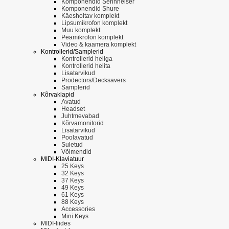
Komponendid Sennheiser
Komponendid Shure
Käeshoitav komplekt
Lipsumikrofon komplekt
Muu komplekt
Peamikrofon komplekt
Video & kaamera komplekt
Kontrollerid/Samplerid
Kontrollerid heliga
Kontrollerid helita
Lisatarvikud
Prodectors/Decksavers
Samplerid
Kõrvaklapid
Avatud
Headset
Juhtmevabad
Kõrvamonitorid
Lisatarvikud
Poolavatud
Suletud
Võimendid
MIDI-Klaviatuur
25 Keys
32 Keys
37 Keys
49 Keys
61 Keys
88 Keys
Accessories
Mini Keys
MIDI-liides