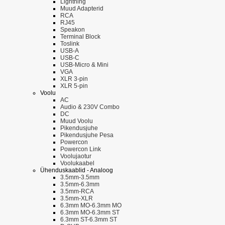
Lightning
Muud Adapterid
RCA
RJ45
Speakon
Terminal Block
Toslink
USB-A
USB-C
USB-Micro & Mini
VGA
XLR 3-pin
XLR 5-pin
Voolu
AC
Audio & 230V Combo
DC
Muud Voolu
Pikendusjuhe
Pikendusjuhe Pesa
Powercon
Powercon Link
Voolujaotur
Voolukaabel
Ühenduskaablid - Analoog
3.5mm-3.5mm
3.5mm-6.3mm
3.5mm-RCA
3.5mm-XLR
6.3mm MO-6.3mm MO
6.3mm MO-6.3mm ST
6.3mm ST-6.3mm ST