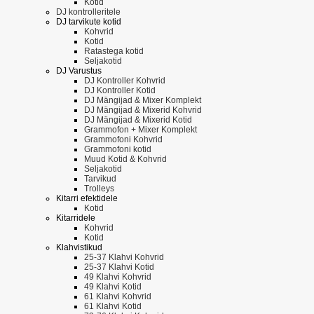
Kotid
DJ kontrolleritele
DJ tarvikute kotid
Kohvrid
Kotid
Ratastega kotid
Seljakotid
DJ Varustus
DJ Kontroller Kohvrid
DJ Kontroller Kotid
DJ Mängijad & Mixer Komplekt
DJ Mängijad & Mixerid Kohvrid
DJ Mängijad & Mixerid Kotid
Grammofon + Mixer Komplekt
Grammofoni Kohvrid
Grammofoni kotid
Muud Kotid & Kohvrid
Seljakotid
Tarvikud
Trolleys
Kitarri efektidele
Kotid
Kitarridele
Kohvrid
Kotid
Klahvistikud
25-37 Klahvi Kohvrid
25-37 Klahvi Kotid
49 Klahvi Kohvrid
49 Klahvi Kotid
61 Klahvi Kohvrid
61 Klahvi Kotid