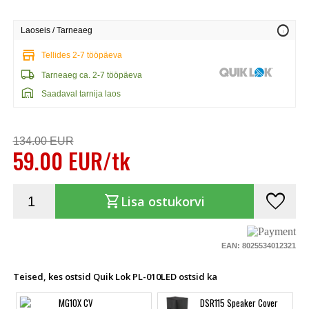
info
Laoseis / Tarneaeg
store
Tellides 2-7 tööpäeva
local_shipping
Tarneaeg ca. 2-7 tööpäeva
warehouse
Saadaval tarnija laos
134.00 EUR
59.00 EUR/tk
favorite
shopping_cart
Lisa ostukorvi
EAN: 8025534012321
Teised, kes ostsid Quik Lok PL-010LED ostsid ka
MG10X CV
DSR115 Speaker Cover