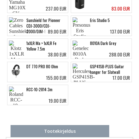
237.00 EUR
83.00 EUR
Sunshield for Pioneer
Eris Studio 5
CDJ-3000/CDJ-
89.00 EUR
137.00 EUR
2000/DJM-900
1xXLR Ma > 1xXLR Fe
8010A Dark Grey
Yellow 7.5m
38.00 EUR
288.00 EUR
DT 770 PRO 80 Ohm
GSP41SB-PLUS Guitar
hanger for Slatwall
155.00 EUR
17.00 EUR
RCC-10-2814 3m
19.00 EUR
Tootekirjeldus