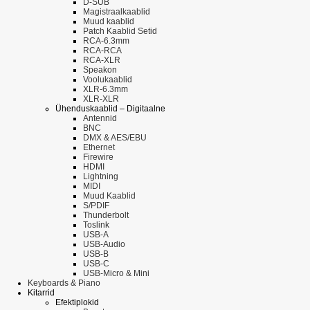
D-SUB
Magistraalkaablid
Muud kaablid
Patch Kaablid Setid
RCA-6.3mm
RCA-RCA
RCA-XLR
Speakon
Voolukaablid
XLR-6.3mm
XLR-XLR
Ühenduskaablid – Digitaalne
Antennid
BNC
DMX & AES/EBU
Ethernet
Firewire
HDMI
Lightning
MIDI
Muud Kaablid
S/PDIF
Thunderbolt
Toslink
USB-A
USB-Audio
USB-B
USB-C
USB-Micro & Mini
Keyboards & Piano
Kitarrid
Efektiplokid