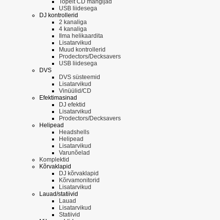
Topelt CD mängijad
USB liidesega
DJ kontrollerid
2 kanaliga
4 kanaliga
Ilma helikaardita
Lisatarvikud
Muud kontrollerid
Prodectors/Decksavers
USB liidesega
DVS
DVS süsteemid
Lisatarvikud
Vinüülid/CD
Efektimasinad
DJ efektid
Lisatarvikud
Prodectors/Decksavers
Helipead
Headshells
Helipead
Lisatarvikud
Varunõelad
Komplektid
Kõrvaklapid
DJ kõrvaklapid
Kõrvamonitorid
Lisatarvikud
Lauad/statiivid
Lauad
Lisatarvikud
Statiivid