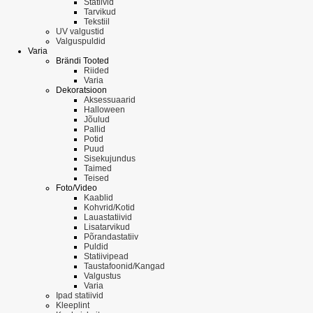
Statiivid
Tarvikud
Tekstiil
UV valgustid
Valguspuldid
Varia
Brändi Tooted
Riided
Varia
Dekoratsioon
Aksessuaarid
Halloween
Jõulud
Pallid
Potid
Puud
Sisekujundus
Taimed
Teised
Foto/Video
Kaablid
Kohvrid/Kotid
Lauastatiivid
Lisatarvikud
Põrandastatiiv
Puldid
Statiivipead
Taustafoonid/Kangad
Valgustus
Varia
Ipad statiivid
Kleeplint