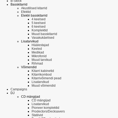
B-Stock
Basskitarrid
Akustilised kitarrid
Efektid
Elektri basskitarrid
4 keelsed
5 keelsed
6 keelsed
Komplektid
Muud basskitarrid
Vasakukäelised
Lisatarvikud
Häälestajad
Keeled
Medikad
Mikrofonid
Muud tarvikud
Rihmad
Võimendid
Kitarri kabinetid
Kitarrikombod
Kitarrivõimendi pead
Lisatarvikud
Muud võimendid
Campaigns
DJ
CD mängijad
CD mängijad
Lisatarvikud
Pioneer komplektid
Prodectors/Decksavers
Statiivid