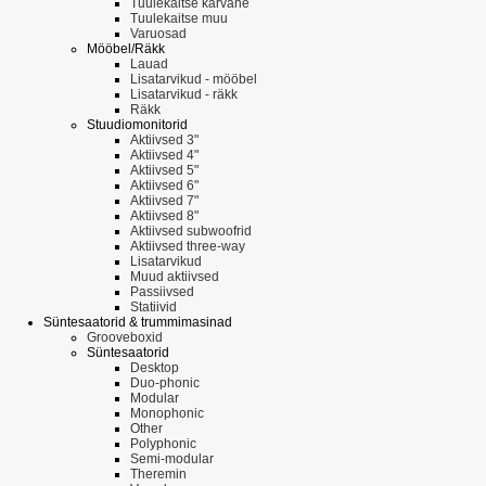
Tuulekaitse karvane
Tuulekaitse muu
Varuosad
Mööbel/Räkk
Lauad
Lisatarvikud - mööbel
Lisatarvikud - räkk
Räkk
Stuudiomonitorid
Aktiivsed 3"
Aktiivsed 4"
Aktiivsed 5"
Aktiivsed 6"
Aktiivsed 7"
Aktiivsed 8"
Aktiivsed subwoofrid
Aktiivsed three-way
Lisatarvikud
Muud aktiivsed
Passiivsed
Statiivid
Süntesaatorid & trummimasinad
Grooveboxid
Süntesaatorid
Desktop
Duo-phonic
Modular
Monophonic
Other
Polyphonic
Semi-modular
Theremin