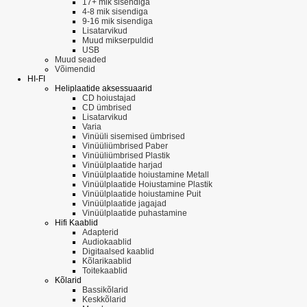
17+ mik sisendiga
4-8 mik sisendiga
9-16 mik sisendiga
Lisatarvikud
Muud mikserpuldid
USB
Muud seaded
Võimendid
HI-FI
Heliplaatide aksessuaarid
CD hoiustajad
CD ümbrised
Lisatarvikud
Varia
Vinüüli sisemised ümbrised
Vinüüliümbrised Paber
Vinüüliümbrised Plastik
Vinüülplaatide harjad
Vinüülplaatide hoiustamine Metall
Vinüülplaatide Hoiustamine Plastik
Vinüülplaatide hoiustamine Puit
Vinüülplaatide jagajad
Vinüülplaatide puhastamine
Hifi Kaablid
Adapterid
Audiokaablid
Digitaalsed kaablid
Kõlarikaablid
Toitekaablid
Kõlarid
Bassikõlarid
Keskkõlarid