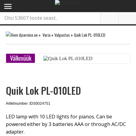
menu
»
Varia
»
Valgustus
»
Quik Lok PL-010LED
Välkmüük
Quik Lok PL-010LED
Artiklinumber: IDS0024751
LED lamp with 10 LED lights for pianos. Can be
powered either by 3 batteries AAA or through AC/DC
adapter.