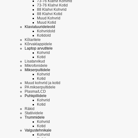
73-76 Klahvi Kohvrid
73-76 Klahvi Kotid
88 Klahvi Kohvrid
88 Klahvi Kotid
Muud Kohvrid
Muud Kotid
Klaviatuurideleold
Kohvridold
Kotidold
Kõlaritele
Kõrvaklappidele
Laptop arvutitele
Kohvrid
Kotid
Lisatarvikud
Mikrofonidele
Mikserpultidele
Kohvrid
Kotid
Muud kohvrid ja kotid
PA mikserpultidele
Plasma/LCD
Puhkpillidele
Kohvrid
Kotid
Räkid
Statiividele
Trummidele
Kohvrid
Kotid
Valgustehnikale
Kohvrid