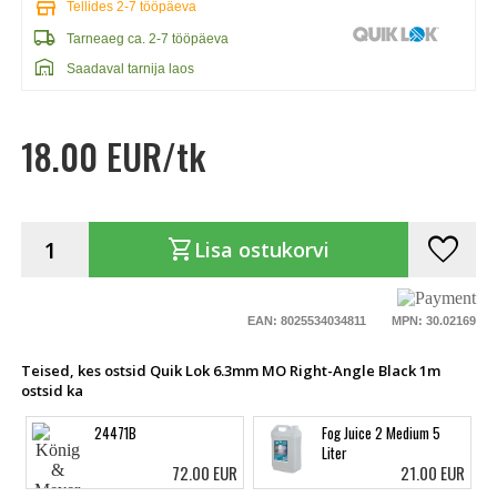
store
Tellides 2-7 tööpäeva
local_shipping
Tarneaeg ca. 2-7 tööpäeva
warehouse
Saadaval tarnija laos
18.00 EUR/tk
favorite
shopping_cart
Lisa ostukorvi
EAN: 8025534034811
MPN: 30.02169
Teised, kes ostsid Quik Lok 6.3mm MO Right-Angle Black 1m
ostsid ka
24471B
Fog Juice 2 Medium 5
Liter
72.00 EUR
21.00 EUR