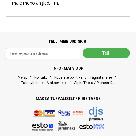
male mono angled, 1m.
TELLI MEIE UUDISKIRI
INFORMATSIOON
Meist
/
Kontakt
/
Küpsiste poliitika
/
Tagastamine
/
Tarneviisid
/
Makseviisid
/
AlphaTheta / Pioneer DJ
MAKSA TURVALISELT / KIIRE TARNE