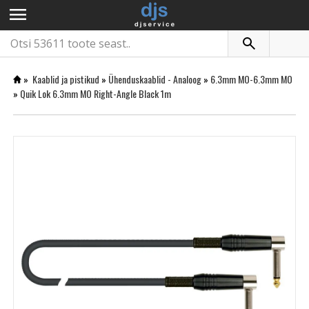
menu
»
Kaablid ja pistikud
»
Ühenduskaablid - Analoog
»
6.3mm MO-6.3mm MO
»
Quik Lok 6.3mm MO Right-Angle Black 1m