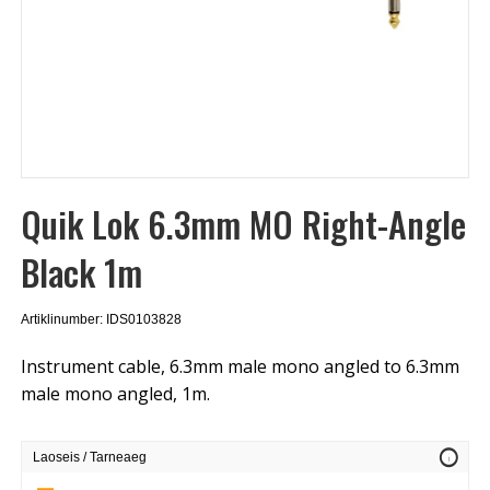
Quik Lok 6.3mm MO Right-Angle
Black 1m
Artiklinumber: IDS0103828
Instrument cable, 6.3mm male mono angled to 6.3mm
male mono angled, 1m.
info
Laoseis / Tarneaeg