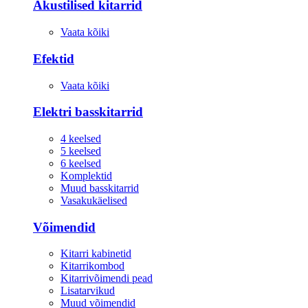
Akustilised kitarrid
Vaata kõiki
Efektid
Vaata kõiki
Elektri basskitarrid
4 keelsed
5 keelsed
6 keelsed
Komplektid
Muud basskitarrid
Vasakukäelised
Võimendid
Kitarri kabinetid
Kitarrikombod
Kitarrivõimendi pead
Lisatarvikud
Muud võimendid