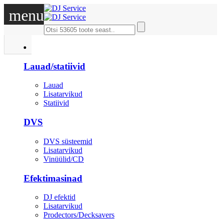
menu
DJ
Lauad/statiivid
Lauad
Lisatarvikud
Statiivid
DVS
DVS süsteemid
Lisatarvikud
Vinüülid/CD
Efektimasinad
DJ efektid
Lisatarvikud
Prodectors/Decksavers