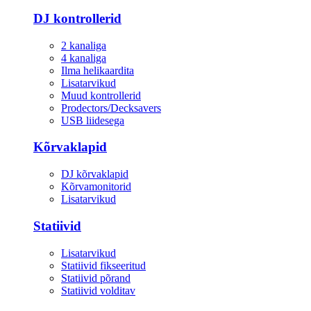
DJ kontrollerid
2 kanaliga
4 kanaliga
Ilma helikaardita
Lisatarvikud
Muud kontrollerid
Prodectors/Decksavers
USB liidesega
Kõrvaklapid
DJ kõrvaklapid
Kõrvamonitorid
Lisatarvikud
Statiivid
Lisatarvikud
Statiivid fikseeritud
Statiivid põrand
Statiivid volditav