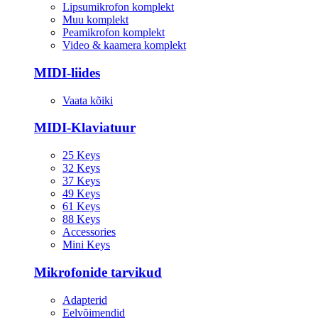
Lipsumikrofon komplekt
Muu komplekt
Peamikrofon komplekt
Video & kaamera komplekt
MIDI-liides
Vaata kõiki
MIDI-Klaviatuur
25 Keys
32 Keys
37 Keys
49 Keys
61 Keys
88 Keys
Accessories
Mini Keys
Mikrofonide tarvikud
Adapterid
Eelvõimendid