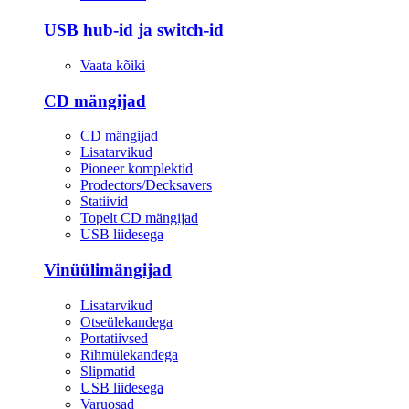
USB hub-id ja switch-id
Vaata kõiki
CD mängijad
CD mängijad
Lisatarvikud
Pioneer komplektid
Prodectors/Decksavers
Statiivid
Topelt CD mängijad
USB liidesega
Vinüülimängijad
Lisatarvikud
Otseülekandega
Portatiivsed
Rihmülekandega
Slipmatid
USB liidesega
Varuosad