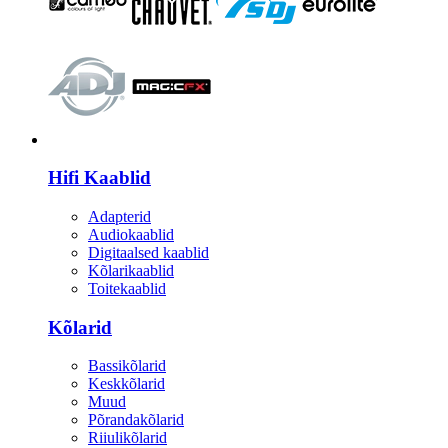
HI-FI
Hifi Kaablid
Adapterid
Audiokaablid
Digitaalsed kaablid
Kõlarikaablid
Toitekaablid
Kõlarid
Bassikõlarid
Keskkõlarid
Muud
Põrandakõlarid
Riiulikõlarid