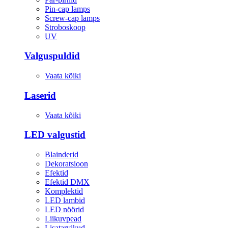
Pin-cap lamps
Screw-cap lamps
Stroboskoop
UV
Valguspuldid
Vaata kõiki
Laserid
Vaata kõiki
LED valgustid
Blainderid
Dekoratsioon
Efektid
Efektid DMX
Komplektid
LED lambid
LED nöörid
Liikuvpead
Lisatarvikud