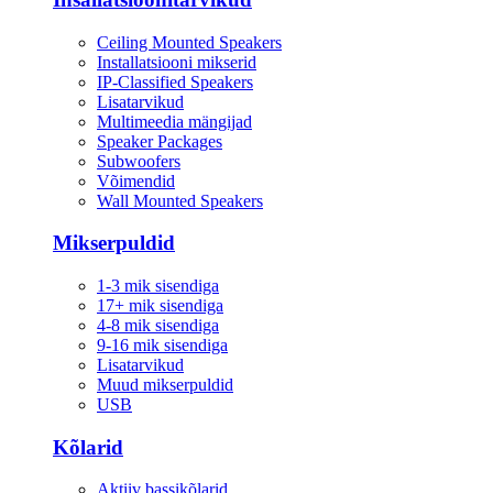
Ceiling Mounted Speakers
Installatsiooni mikserid
IP-Classified Speakers
Lisatarvikud
Multimeedia mängijad
Speaker Packages
Subwoofers
Võimendid
Wall Mounted Speakers
Mikserpuldid
1-3 mik sisendiga
17+ mik sisendiga
4-8 mik sisendiga
9-16 mik sisendiga
Lisatarvikud
Muud mikserpuldid
USB
Kõlarid
Aktiiv bassikõlarid