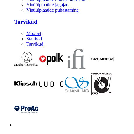
Vinüülplaatide jagajad
Vinüülplaatide puhastamine
Tarvikud
Mööbel
Statiivid
Tarvikud
Kitarrid/Bass