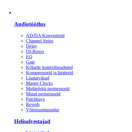
Heli
Audiotöötlus
AD/DA Konverterid
Channel Strips
Delay
DI-Boxes
EQ
Gate
Kõlarite kontrollseadmed
Kompressorid ja limiterid
Lisatarvikud
Master Clocks
Multiefekti protsessorid
Muud protsessorid
Patchbays
Reverb
Võimsusmuundur
Helisalvestajad