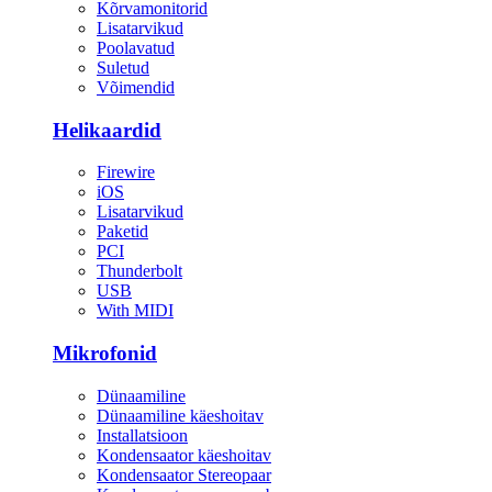
Kõrvamonitorid
Lisatarvikud
Poolavatud
Suletud
Võimendid
Helikaardid
Firewire
iOS
Lisatarvikud
Paketid
PCI
Thunderbolt
USB
With MIDI
Mikrofonid
Dünaamiline
Dünaamiline käeshoitav
Installatsioon
Kondensaator käeshoitav
Kondensaator Stereopaar