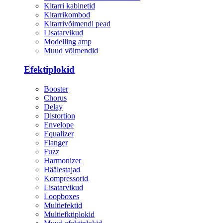
Kitarri kabinetid
Kitarrikombod
Kitarrivõimendi pead
Lisatarvikud
Modelling amp
Muud võimendid
Efektiplokid
Booster
Chorus
Delay
Distortion
Envelope
Equalizer
Flanger
Fuzz
Harmonizer
Häälestajad
Kompressorid
Lisatarvikud
Loopboxes
Multiefektid
Multiefktiplokid