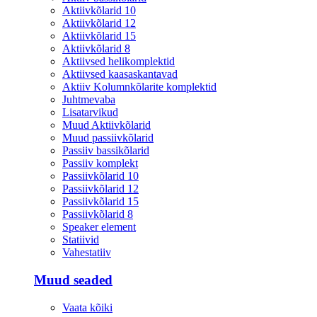
Aktiivkõlarid 10
Aktiivkõlarid 12
Aktiivkõlarid 15
Aktiivkõlarid 8
Aktiivsed helikomplektid
Aktiivsed kaasaskantavad
Aktiiv Kolumnkõlarite komplektid
Juhtmevaba
Lisatarvikud
Muud Aktiivkõlarid
Muud passiivkõlarid
Passiiv bassikõlarid
Passiiv komplekt
Passiivkõlarid 10
Passiivkõlarid 12
Passiivkõlarid 15
Passiivkõlarid 8
Speaker element
Statiivid
Vahestatiiv
Muud seaded
Vaata kõiki