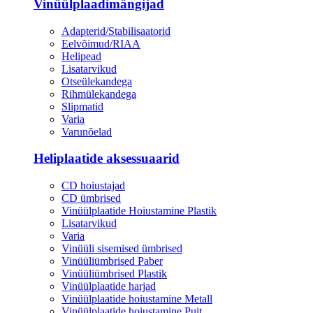
Vinüülplaadimängijad
Adapterid/Stabilisaatorid
Eelvõimud/RIAA
Helipead
Lisatarvikud
Otseülekandega
Rihmülekandega
Slipmatid
Varia
Varunõelad
Heliplaatide aksessuaarid
CD hoiustajad
CD ümbrised
Vinüülplaatide Hoiustamine Plastik
Lisatarvikud
Varia
Vinüüli sisemised ümbrised
Vinüüliümbrised Paber
Vinüüliümbrised Plastik
Vinüülplaatide harjad
Vinüülplaatide hoiustamine Metall
Vinüülplaatide hoiustamine Puit