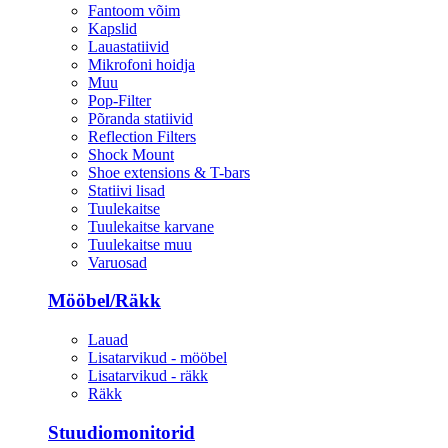
Fantoom võim
Kapslid
Lauastatiivid
Mikrofoni hoidja
Muu
Pop-Filter
Põranda statiivid
Reflection Filters
Shock Mount
Shoe extensions & T-bars
Statiivi lisad
Tuulekaitse
Tuulekaitse karvane
Tuulekaitse muu
Varuosad
Mööbel/Räkk
Lauad
Lisatarvikud - mööbel
Lisatarvikud - räkk
Räkk
Stuudiomonitorid