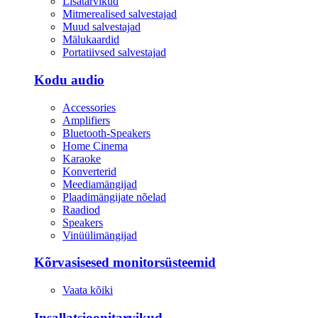
Lisatarvikud
Mitmerealised salvestajad
Muud salvestajad
Mälukaardid
Portatiivsed salvestajad
Kodu audio
Accessories
Amplifiers
Bluetooth-Speakers
Home Cinema
Karaoke
Konverterid
Meediamängijad
Plaadimängijate nõelad
Raadiod
Speakers
Vinüülimängijad
Kõrvasisesed monitorsüsteemid
Vaata kõiki
Insallatsioonitarvikud