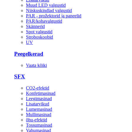
Muud LED valgustid
Niiskuskindlad valgustid
PAR - prožektorid ja paneelid
PAR/kohavalgustid
Skännerid
Spot valgustid
Stroboskoobid
UV
Peegelkerad
Vaata kõiki
SFX
CO2-efektid
Konfetimasinad
Leegimasinad
Lisatarvikud
Lumemasinad
Mullimasinad
õhu-efektid
Tossumasinad
Vahumasinad