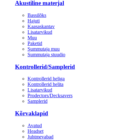
Akustiline materjal
Bassilõks
Hajuti
Kaasaskantav
Lisatarvikud
Muu
Paketid
Summutaja muu
Summutaja stuudio
Kontrollerid/Samplerid
Kontrollerid heliga
Kontrollerid helita
Lisatarvikud
Prodectors/Decksavers
Samplerid
Kõrvaklapid
Avatud
Headset
Juhtmevabad