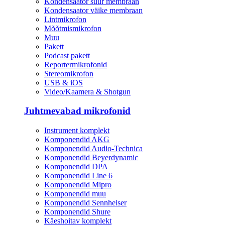
Kondensaator suur membraan
Kondensaator väike membraan
Lintmikrofon
Mõõtmismikrofon
Muu
Pakett
Podcast pakett
Reportermikrofonid
Stereomikrofon
USB & iOS
Video/Kaamera & Shotgun
Juhtmevabad mikrofonid
Instrument komplekt
Komponendid AKG
Komponendid Audio-Technica
Komponendid Beyerdynamic
Komponendid DPA
Komponendid Line 6
Komponendid Mipro
Komponendid muu
Komponendid Sennheiser
Komponendid Shure
Käeshoitav komplekt