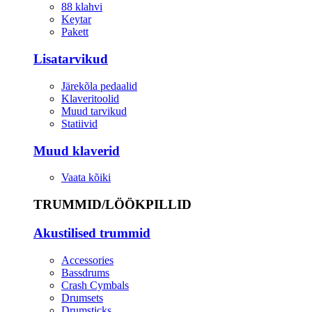
88 klahvi
Keytar
Pakett
Lisatarvikud
Järekõla pedaalid
Klaveritoolid
Muud tarvikud
Statiivid
Muud klaverid
Vaata kõiki
TRUMMID/LÖÖKPILLID
Akustilised trummid
Accessories
Bassdrums
Crash Cymbals
Drumsets
Drumsticks