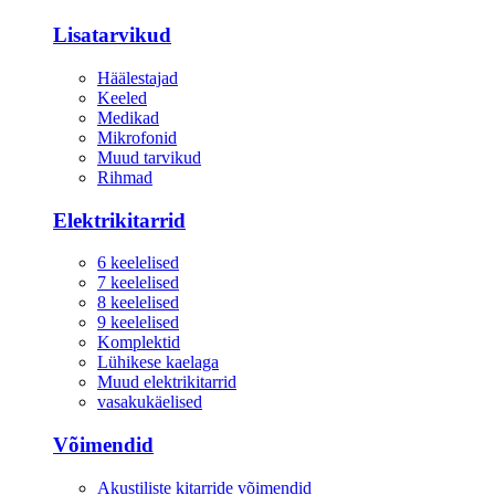
Lisatarvikud
Häälestajad
Keeled
Medikad
Mikrofonid
Muud tarvikud
Rihmad
Elektrikitarrid
6 keelelised
7 keelelised
8 keelelised
9 keelelised
Komplektid
Lühikese kaelaga
Muud elektrikitarrid
vasakukäelised
Võimendid
Akustiliste kitarride võimendid