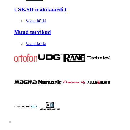
USB/SD mälukaardid
Vaata kõiki
Muud tarvikud
Vaata kõiki
Stuudio