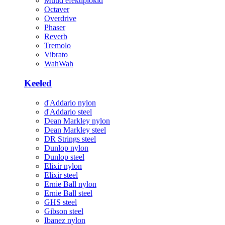
Muud efektiplokid
Octaver
Overdrive
Phaser
Reverb
Tremolo
Vibrato
WahWah
Keeled
d'Addario nylon
d'Addario steel
Dean Markley nylon
Dean Markley steel
DR Strings steel
Dunlop nylon
Dunlop steel
Elixir nylon
Elixir steel
Ernie Ball nylon
Ernie Ball steel
GHS steel
Gibson steel
Ibanez nylon