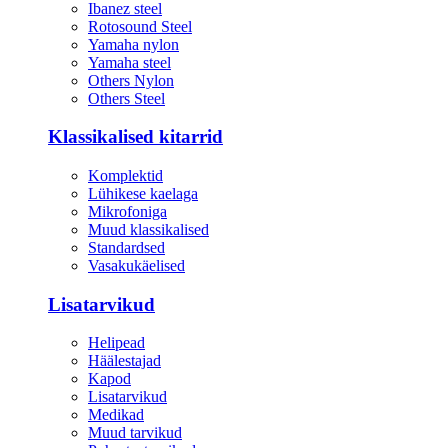
Ibanez steel
Rotosound Steel
Yamaha nylon
Yamaha steel
Others Nylon
Others Steel
Klassikalised kitarrid
Komplektid
Lühikese kaelaga
Mikrofoniga
Muud klassikalised
Standardsed
Vasakukäelised
Lisatarvikud
Helipead
Häälestajad
Kapod
Lisatarvikud
Medikad
Muud tarvikud