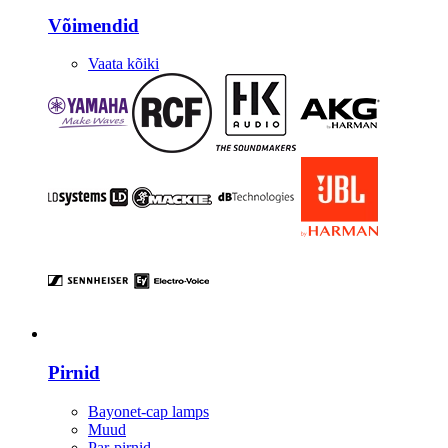
Võimendid
Vaata kõiki
Valgustus
Pirnid
Bayonet-cap lamps
Muud
Par-pirnid