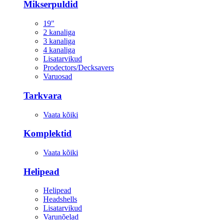
Mikserpuldid
19"
2 kanaliga
3 kanaliga
4 kanaliga
Lisatarvikud
Prodectors/Decksavers
Varuosad
Tarkvara
Vaata kõiki
Komplektid
Vaata kõiki
Helipead
Helipead
Headshells
Lisatarvikud
Varunõelad