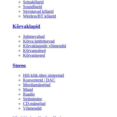
Seinakõlarid
Soundbarid
Süvistavad kõlarid
Wireless/BT kõlarid
Kõrvaklapid
Juhtmevabad
Kõrva ümbritsevad
Kõrvaklappide võimendid
Kõrvapealsed
Kõrvasisesed
Stereo
Hifi kõik-ühes süsteemid
Konverterid / DAC
Meediamängijad
Muud
Raadio
Striimimine
CD-mängijad
Võimendid