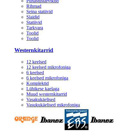
Puhastustarvikud
Rihmad
Seina statiivid
Slaidid
Statiivid
Tarkvara
Toolid
Toolid
Westernkitarrid
12 keelsed
12 keelsed mikrofoniga
6 keelsed
6 keelsed mikrofoniga
Komplektid
Lühikese kaelaga
Muud westernkitarrid
Vasakukäelised
Vasukukäelised mikrofoniga