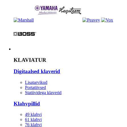
Instrument
KLAVIATUR
Digitaalsed klaverid
Lisatarvikud
Portatiivsed
Statiividega klaverid
Klahvpillid
49 klahvi
61 klahvi
76 klahvi