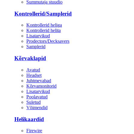
Summutaja stuudio
Kontrollerid/Samplerid
Kontrollerid heliga
Kontrollerid helita
Lisatarvikud
Prodectors/Decksavers
Samplerid
Kõrvaklapid
Avatud
Headset
Juhtmevabad
Kõrvamonitorid
Lisatarvikud
Poolavatud
Suletud
Võimendid
Helikaardid
Firewire