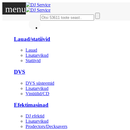
menu
DJ
Lauad/statiivid
Lauad
Lisatarvikud
Statiivid
DVS
DVS süsteemid
Lisatarvikud
Vinüülid/CD
Efektimasinad
DJ efektid
Lisatarvikud
Prodectors/Decksavers