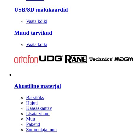
USB/SD mälukaardid
Vaata kõiki
Muud tarvikud
Vaata kõiki
Stuudio
Akustiline materjal
Bassilõks
Hajuti
Kaasaskantav
Lisatarvikud
Muu
Paketid
Summutaja muu