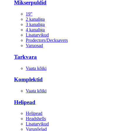
Mikserpuldid
19"
2 kanaliga
3 kanaliga
4 kanaliga
Lisatarvikud
Prodectors/Decksavers
Varuosad
Tarkvara
Vaata kõiki
Komplektid
Vaata kõiki
Helipead
Helipead
Headshells
Lisatarvikud
Varunõelad