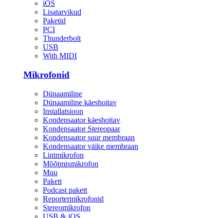
iOS
Lisatarvikud
Paketid
PCI
Thunderbolt
USB
With MIDI
Mikrofonid
Dünaamiline
Dünaamiline käeshoitav
Installatsioon
Kondensaator käeshoitav
Kondensaator Stereopaar
Kondensaator suur membraan
Kondensaator väike membraan
Lintmikrofon
Mõõtmismikrofon
Muu
Pakett
Podcast pakett
Reportermikrofonid
Stereomikrofon
USB & iOS