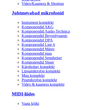
Video/Kaamera & Shotgun
Juhtmevabad mikrofonid
Instrument komplekt
Komponendid AKG
Komponendid Audio-Technica
Komponendid Beyerdynamic
Komponendid DPA
Komponendid Line 6
Komponendid Mipro
Komponendid muu
Komponendid Sennheiser
Komponendid Shure
Käeshoitav komplekt
Lipsumikrofon komplekt
Muu komplekt
Peamikrofon komplekt
Video & kaamera komplekt
MIDI-liides
Vaata kõiki