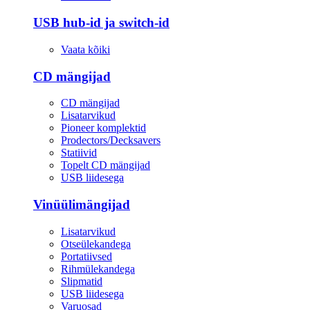
USB hub-id ja switch-id
Vaata kõiki
CD mängijad
CD mängijad
Lisatarvikud
Pioneer komplektid
Prodectors/Decksavers
Statiivid
Topelt CD mängijad
USB liidesega
Vinüülimängijad
Lisatarvikud
Otseülekandega
Portatiivsed
Rihmülekandega
Slipmatid
USB liidesega
Varuosad