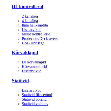
DJ kontrollerid
2 kanaliga
4 kanaliga
Ilma helikaardita
Lisatarvikud
Muud kontrollerid
Prodectors/Decksavers
USB liidesega
Kõrvaklapid
DJ kõrvaklapid
Kõrvamonitorid
Lisatarvikud
Statiivid
Lisatarvikud
Statiivid fikseeritud
Statiivid põrand
Statiivid volditav