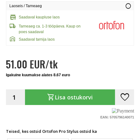
info
Laoseis / Tarneaeg
store
Saadaval kaupluse laos
local_shipping
Tarneaeg ca. 1-3 tööpäeva. Kaup on
poes saadaval
warehouse
Saadaval tarnija laos
51.00 EUR/tk
Igakuine kuumakse alates 8.67 euro
favorite
shopping_cart
Lisa ostukorvi
EAN: 5705796140071
Teised, kes ostsid Ortofon Pro Stylus ostsid ka