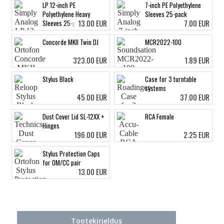
LP 12-inch PE
7-inch PE Polyethylene
Polyethylene Heavy
Sleeves 25-pack
13.00 EUR
7.00 EUR
Sleeves 25-pack
Concorde MKII Twin DJ
MCR2022-100
323.00 EUR
1.89 EUR
Stylus Black
Case for 3 turntable
systems
45.00 EUR
37.00 EUR
Dust Cover Lid SL-12XX +
RCA Female
Hinges
196.00 EUR
2.25 EUR
Stylus Protection Caps
for OM/CC pair
13.00 EUR
Tootekirjeldus