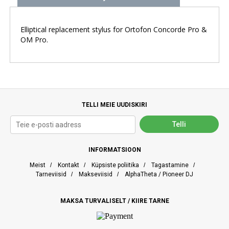
Elliptical replacement stylus for Ortofon Concorde Pro &
OM Pro.
TELLI MEIE UUDISKIRI
INFORMATSIOON
Meist
/
Kontakt
/
Küpsiste poliitika
/
Tagastamine
/
Tarneviisid
/
Makseviisid
/
AlphaTheta / Pioneer DJ
MAKSA TURVALISELT / KIIRE TARNE