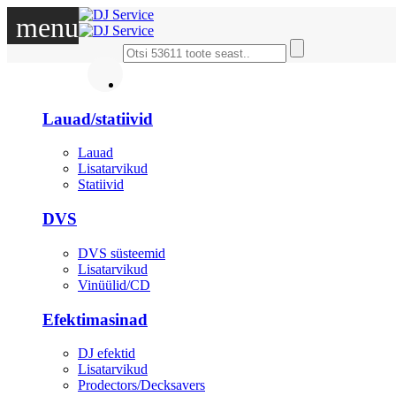
menu
DJ
Lauad/statiivid
Lauad
Lisatarvikud
Statiivid
DVS
DVS süsteemid
Lisatarvikud
Vinüülid/CD
Efektimasinad
DJ efektid
Lisatarvikud
Prodectors/Decksavers