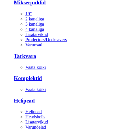
Mikserpuldid
19"
2 kanaliga
3 kanaliga
4 kanaliga
Lisatarvikud
Prodectors/Decksavers
Varuosad
Tarkvara
Vaata kõiki
Komplektid
Vaata kõiki
Helipead
Helipead
Headshells
Lisatarvikud
Varunõelad