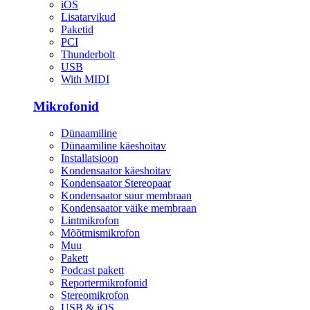
iOS
Lisatarvikud
Paketid
PCI
Thunderbolt
USB
With MIDI
Mikrofonid
Dünaamiline
Dünaamiline käeshoitav
Installatsioon
Kondensaator käeshoitav
Kondensaator Stereopaar
Kondensaator suur membraan
Kondensaator väike membraan
Lintmikrofon
Mõõtmismikrofon
Muu
Pakett
Podcast pakett
Reportermikrofonid
Stereomikrofon
USB & iOS