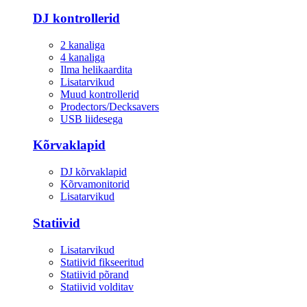
DJ kontrollerid
2 kanaliga
4 kanaliga
Ilma helikaardita
Lisatarvikud
Muud kontrollerid
Prodectors/Decksavers
USB liidesega
Kõrvaklapid
DJ kõrvaklapid
Kõrvamonitorid
Lisatarvikud
Statiivid
Lisatarvikud
Statiivid fikseeritud
Statiivid põrand
Statiivid volditav