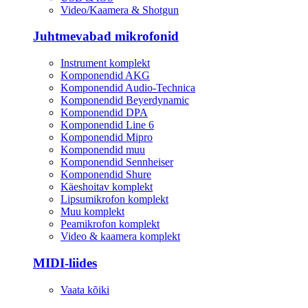
Video/Kaamera & Shotgun
Juhtmevabad mikrofonid
Instrument komplekt
Komponendid AKG
Komponendid Audio-Technica
Komponendid Beyerdynamic
Komponendid DPA
Komponendid Line 6
Komponendid Mipro
Komponendid muu
Komponendid Sennheiser
Komponendid Shure
Käeshoitav komplekt
Lipsumikrofon komplekt
Muu komplekt
Peamikrofon komplekt
Video & kaamera komplekt
MIDI-liides
Vaata kõiki