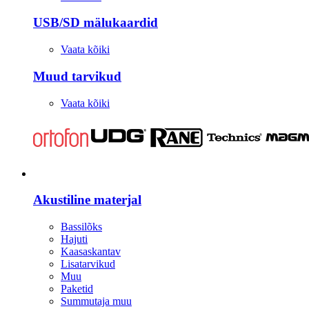
USB/SD mälukaardid
Vaata kõiki
Muud tarvikud
Vaata kõiki
Stuudio
Akustiline materjal
Bassilõks
Hajuti
Kaasaskantav
Lisatarvikud
Muu
Paketid
Summutaja muu