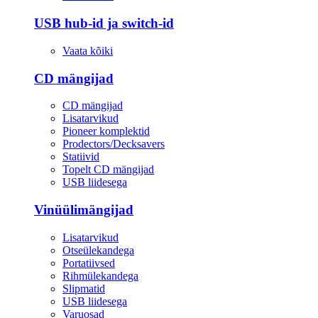
USB hub-id ja switch-id
Vaata kõiki
CD mängijad
CD mängijad
Lisatarvikud
Pioneer komplektid
Prodectors/Decksavers
Statiivid
Topelt CD mängijad
USB liidesega
Vinüülimängijad
Lisatarvikud
Otseülekandega
Portatiivsed
Rihmülekandega
Slipmatid
USB liidesega
Varuosad