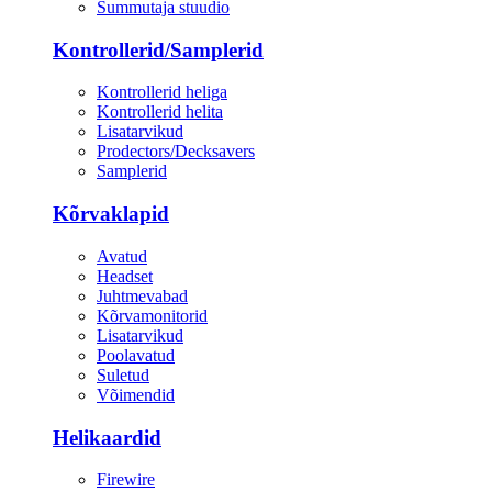
Summutaja stuudio
Kontrollerid/Samplerid
Kontrollerid heliga
Kontrollerid helita
Lisatarvikud
Prodectors/Decksavers
Samplerid
Kõrvaklapid
Avatud
Headset
Juhtmevabad
Kõrvamonitorid
Lisatarvikud
Poolavatud
Suletud
Võimendid
Helikaardid
Firewire