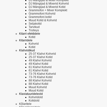
DJ Mängijad & Mixer Komplekt
DJ Mängijad & Mixerid Kohvrid
DJ Mängijad & Mixerid Kotid
Grammofon + Mixer Komplekt
Grammofoni Kohvrid
Grammofoni kotid
Muud Kotid & Kohvrid
Seljakotid
Tarvikud
Trolleys
Kitarri efektidele
Kotid
Kitarridele
Kohvrid
Kotid
Klahvistikud
25-37 Klahvi Kohvrid
25-37 Klahvi Kotid
49 Klahvi Kohvrid
49 Klahvi Kotid
61 Klahvi Kohvrid
61 Klahvi Kotid
73-76 Klahvi Kohvrid
73-76 Klahvi Kotid
88 Klahvi Kohvrid
88 Klahvi Kotid
Muud Kohvrid
Muud Kotid
Klaviatuurideleold
Kohvridold
Kotidold
Kõlaritele