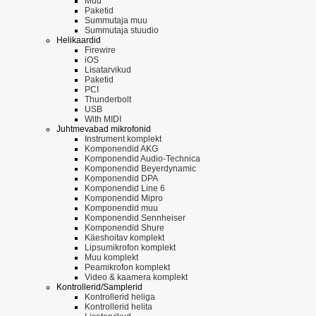
Muu
Paketid
Summutaja muu
Summutaja stuudio
Helikaardid
Firewire
iOS
Lisatarvikud
Paketid
PCI
Thunderbolt
USB
With MIDI
Juhtmevabad mikrofonid
Instrument komplekt
Komponendid AKG
Komponendid Audio-Technica
Komponendid Beyerdynamic
Komponendid DPA
Komponendid Line 6
Komponendid Mipro
Komponendid muu
Komponendid Sennheiser
Komponendid Shure
Käeshoitav komplekt
Lipsumikrofon komplekt
Muu komplekt
Peamikrofon komplekt
Video & kaamera komplekt
Kontrollerid/Samplerid
Kontrollerid heliga
Kontrollerid helita