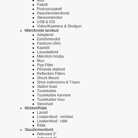
Muu
Pakett
Podcast pakett
Reportermikrofonid
Stereomikrofon
USB & iOS
Video/Kaamera & Shotgun
Mikrofonide tarvikud
Adapterid
Eelvõimendid
Fantoom võim
Kapslid
Lauastatiivid
Mikrofoni hoidja
Muu
Pop-Filter
Põranda statiivid
Reflection Filters
Shock Mount
Shoe extensions & T-bars
Statiivi lisad
Tuulekaitse
Tuulekaitse karvane
Tuulekaitse muu
Varuosad
Mööbel/Räkk
Lauad
Lisatarvikud - mööbel
Lisatarvikud - räkk
Räkk
Stuudiomonitorid
Aktiivsed 3"