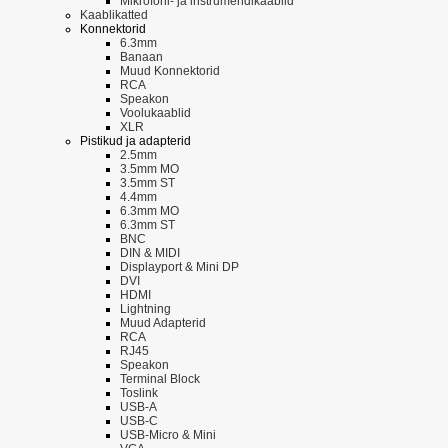
Mikrofoni- ja instrumendikaablid
Kaablikatted
Konnektorid
6.3mm
Banaan
Muud Konnektorid
RCA
Speakon
Voolukaablid
XLR
Pistikud ja adapterid
2.5mm
3.5mm MO
3.5mm ST
4.4mm
6.3mm MO
6.3mm ST
BNC
DIN & MIDI
Displayport & Mini DP
DVI
HDMI
Lightning
Muud Adapterid
RCA
RJ45
Speakon
Terminal Block
Toslink
USB-A
USB-C
USB-Micro & Mini