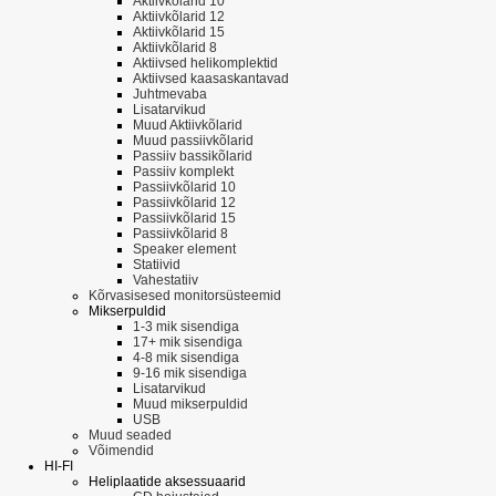
Aktiivkõlarid 10
Aktiivkõlarid 12
Aktiivkõlarid 15
Aktiivkõlarid 8
Aktiivsed helikomplektid
Aktiivsed kaasaskantavad
Juhtmevaba
Lisatarvikud
Muud Aktiivkõlarid
Muud passiivkõlarid
Passiiv bassikõlarid
Passiiv komplekt
Passiivkõlarid 10
Passiivkõlarid 12
Passiivkõlarid 15
Passiivkõlarid 8
Speaker element
Statiivid
Vahestatiiv
Kõrvasisesed monitorsüsteemid
Mikserpuldid
1-3 mik sisendiga
17+ mik sisendiga
4-8 mik sisendiga
9-16 mik sisendiga
Lisatarvikud
Muud mikserpuldid
USB
Muud seaded
Võimendid
HI-FI
Heliplaatide aksessuaarid