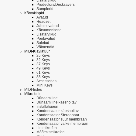
Lisatarvikud
Prodectors/Decksavers
Samplerid
Kõrvaklapid
Avatud
Headset
Juhtmevabad
Kõrvamonitorid
Lisatarvikud
Poolavatud
Suletud
Võimendid
MIDI-Klaviatuur
25 Keys
32 Keys
37 Keys
49 Keys
61 Keys
88 Keys
Accessories
Mini Keys
MIDI-liides
Mikrofonid
Dünaamiline
Dünaamiline käeshoitav
Installatsioon
Kondensaator käeshoitav
Kondensaator Stereopaar
Kondensaator suur membraan
Kondensaator väike membraan
Lintmikrofon
Mõõtmismikrofon