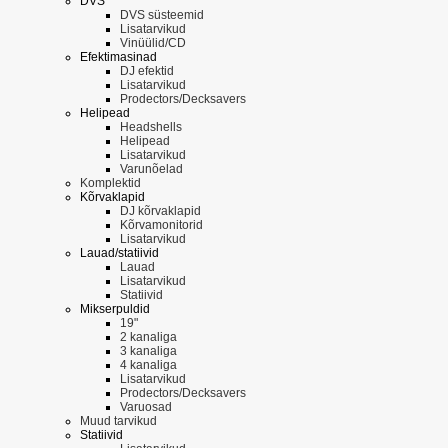
DVS
DVS süsteemid
Lisatarvikud
Vinüülid/CD
Efektimasinad
DJ efektid
Lisatarvikud
Prodectors/Decksavers
Helipead
Headshells
Helipead
Lisatarvikud
Varunõelad
Komplektid
Kõrvaklapid
DJ kõrvaklapid
Kõrvamonitorid
Lisatarvikud
Lauad/statiivid
Lauad
Lisatarvikud
Statiivid
Mikserpuldid
19"
2 kanaliga
3 kanaliga
4 kanaliga
Lisatarvikud
Prodectors/Decksavers
Varuosad
Muud tarvikud
Statiivid