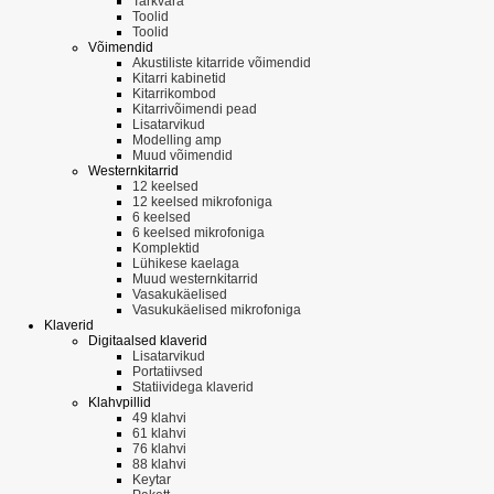
Tarkvara
Toolid
Toolid
Võimendid
Akustiliste kitarride võimendid
Kitarri kabinetid
Kitarrikombod
Kitarrivõimendi pead
Lisatarvikud
Modelling amp
Muud võimendid
Westernkitarrid
12 keelsed
12 keelsed mikrofoniga
6 keelsed
6 keelsed mikrofoniga
Komplektid
Lühikese kaelaga
Muud westernkitarrid
Vasakukäelised
Vasukukäelised mikrofoniga
Klaverid
Digitaalsed klaverid
Lisatarvikud
Portatiivsed
Statiividega klaverid
Klahvpillid
49 klahvi
61 klahvi
76 klahvi
88 klahvi
Keytar