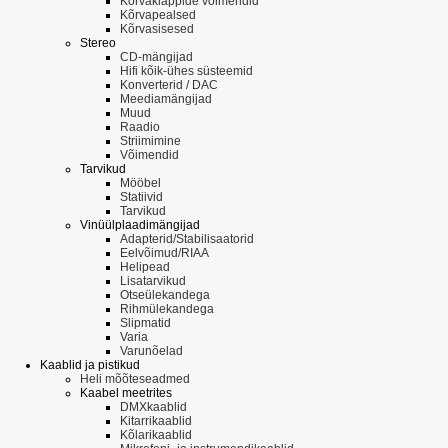
Kõrvaklappide võimendid
Kõrvapealsed
Kõrvasisesed
Stereo
CD-mängijad
Hifi kõik-ühes süsteemid
Konverterid / DAC
Meediamängijad
Muud
Raadio
Striimimine
Võimendid
Tarvikud
Mööbel
Statiivid
Tarvikud
Vinüülplaadimängijad
Adapterid/Stabilisaatorid
Eelvõimud/RIAA
Helipead
Lisatarvikud
Otseülekandega
Rihmülekandega
Slipmatid
Varia
Varunõelad
Kaablid ja pistikud
Heli mõõteseadmed
Kaabel meetrites
DMXkaablid
Kitarrikaablid
Kõlarikaablid