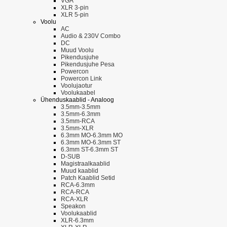
VGA
XLR 3-pin
XLR 5-pin
Voolu
AC
Audio & 230V Combo
DC
Muud Voolu
Pikendusjuhe
Pikendusjuhe Pesa
Powercon
Powercon Link
Voolujaotur
Voolukaabel
Ühenduskaablid - Analoog
3.5mm-3.5mm
3.5mm-6.3mm
3.5mm-RCA
3.5mm-XLR
6.3mm MO-6.3mm MO
6.3mm MO-6.3mm ST
6.3mm ST-6.3mm ST
D-SUB
Magistraalkaablid
Muud kaablid
Patch Kaablid Setid
RCA-6.3mm
RCA-RCA
RCA-XLR
Speakon
Voolukaablid
XLR-6.3mm