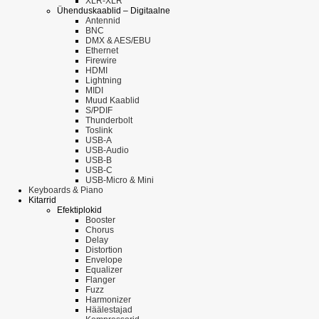
XLR-XLR
Ühenduskaablid – Digitaalne
Antennid
BNC
DMX & AES/EBU
Ethernet
Firewire
HDMI
Lightning
MIDI
Muud Kaablid
S/PDIF
Thunderbolt
Toslink
USB-A
USB-Audio
USB-B
USB-C
USB-Micro & Mini
Keyboards & Piano
Kitarrid
Efektiplokid
Booster
Chorus
Delay
Distortion
Envelope
Equalizer
Flanger
Fuzz
Harmonizer
Häälestajad