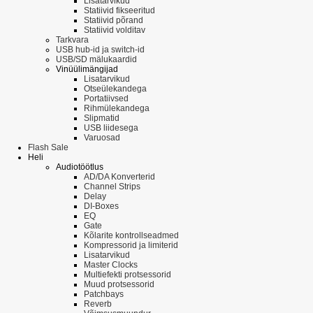
Lisatarvikud
Statiivid fikseeritud
Statiivid põrand
Statiivid volditav
Tarkvara
USB hub-id ja switch-id
USB/SD mälukaardid
Vinüülimängijad
Lisatarvikud
Otseülekandega
Portatiivsed
Rihmülekandega
Slipmatid
USB liidesega
Varuosad
Flash Sale
Heli
Audiotöötlus
AD/DA Konverterid
Channel Strips
Delay
DI-Boxes
EQ
Gate
Kõlarite kontrollseadmed
Kompressorid ja limiterid
Lisatarvikud
Master Clocks
Multiefekti protsessorid
Muud protsessorid
Patchbays
Reverb