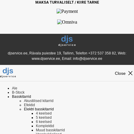
MAKSA TURVALISELT / KIIRE TARNE
djservice.ee, Rävala puiestee 19, Tallinn, Telefon
+372 537 358 82
, Web:
www.djservice.ee, Email: info@djservice.ee
close
Close
Ale
B-Stock
Basskitarrid
Akustilised kitarrid
Efektid
Elektri basskitarrid
4 keelsed
5 keelsed
6 keelsed
Komplektid
Muud basskitarrid