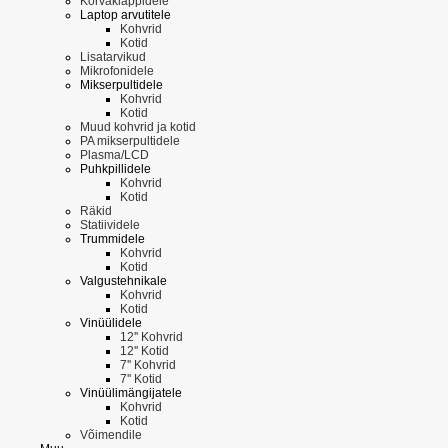
Kõrvaklappidele
Laptop arvutitele
Kohvrid
Kotid
Lisatarvikud
Mikrofonidele
Mikserpultidele
Kohvrid
Kotid
Muud kohvrid ja kotid
PA mikserpultidele
Plasma/LCD
Puhkpillidele
Kohvrid
Kotid
Räkid
Statiividele
Trummidele
Kohvrid
Kotid
Valgustehnikale
Kohvrid
Kotid
Vinüülidele
12'' Kohvrid
12'' Kotid
7'' Kohvrid
7'' Kotid
Vinüülimängijatele
Kohvrid
Kotid
Võimendile