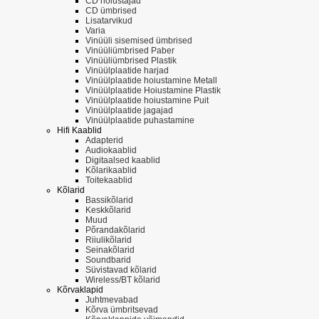
CD hoiustajad
CD ümbrised
Lisatarvikud
Varia
Vinüüli sisemised ümbrised
Vinüüliümbrised Paber
Vinüüliümbrised Plastik
Vinüülplaatide harjad
Vinüülplaatide hoiustamine Metall
Vinüülplaatide Hoiustamine Plastik
Vinüülplaatide hoiustamine Puit
Vinüülplaatide jagajad
Vinüülplaatide puhastamine
Hifi Kaablid
Adapterid
Audiokaablid
Digitaalsed kaablid
Kõlarikaablid
Toitekaablid
Kõlarid
Bassikõlarid
Keskkõlarid
Muud
Põrandakõlarid
Riiulikõlarid
Seinakõlarid
Soundbarid
Süvistavad kõlarid
Wireless/BT kõlarid
Kõrvaklapid
Juhtmevabad
Kõrva ümbritsevad