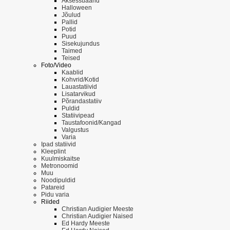
Aksessuaarid
Halloween
Jõulud
Pallid
Potid
Puud
Sisekujundus
Taimed
Teised
Foto/Video
Kaablid
Kohvrid/Kotid
Lauastatiivid
Lisatarvikud
Põrandastatiiv
Puldid
Statiivipead
Taustafoonid/Kangad
Valgustus
Varia
Ipad statiivid
Kleeplint
Kuulmiskaitse
Metronoomid
Muu
Noodipuldid
Patareid
Pidu varia
Riided
Christian Audigier Meeste
Christian Audigier Naised
Ed Hardy Meeste