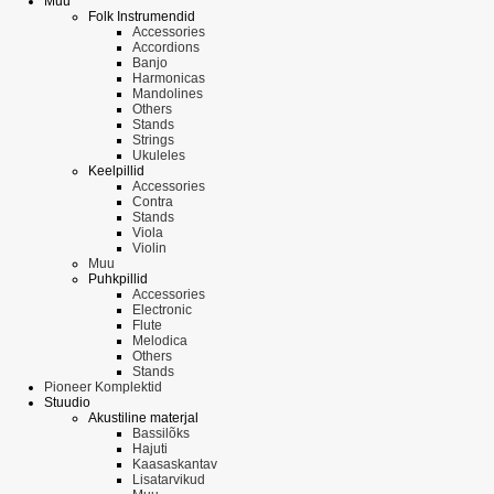
Muu
Folk Instrumendid
Accessories
Accordions
Banjo
Harmonicas
Mandolines
Others
Stands
Strings
Ukuleles
Keelpillid
Accessories
Contra
Stands
Viola
Violin
Muu
Puhkpillid
Accessories
Electronic
Flute
Melodica
Others
Stands
Pioneer Komplektid
Stuudio
Akustiline materjal
Bassilõks
Hajuti
Kaasaskantav
Lisatarvikud