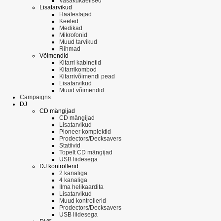
Vasakukäelised
Lisatarvikud
Häälestajad
Keeled
Medikad
Mikrofonid
Muud tarvikud
Rihmad
Võimendid
Kitarri kabinetid
Kitarrikombod
Kitarrivõimendi pead
Lisatarvikud
Muud võimendid
Campaigns
DJ
CD mängijad
CD mängijad
Lisatarvikud
Pioneer komplektid
Prodectors/Decksavers
Statiivid
Topelt CD mängijad
USB liidesega
DJ kontrollerid
2 kanaliga
4 kanaliga
Ilma helikaardita
Lisatarvikud
Muud kontrollerid
Prodectors/Decksavers
USB liidesega