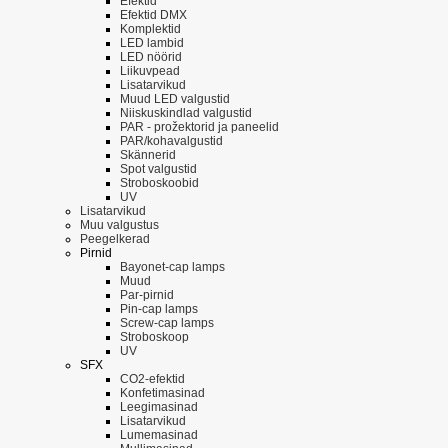
Efektid
Efektid DMX
Komplektid
LED lambid
LED nöörid
Liikuvpead
Lisatarvikud
Muud LED valgustid
Niiskuskindlad valgustid
PAR - prožektorid ja paneelid
PAR/kohavalgustid
Skännerid
Spot valgustid
Stroboskoobid
UV
Lisatarvikud
Muu valgustus
Peegelkerad
Pirnid
Bayonet-cap lamps
Muud
Par-pirnid
Pin-cap lamps
Screw-cap lamps
Stroboskoop
UV
SFX
CO2-efektid
Konfetimasinad
Leegimasinad
Lisatarvikud
Lumemasinad