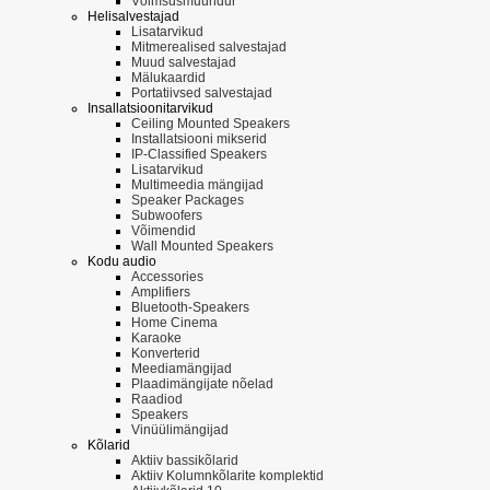
Võimsusmuundur
Helisalvestajad
Lisatarvikud
Mitmerealised salvestajad
Muud salvestajad
Mälukaardid
Portatiivsed salvestajad
Insallatsioonitarvikud
Ceiling Mounted Speakers
Installatsiooni mikserid
IP-Classified Speakers
Lisatarvikud
Multimeedia mängijad
Speaker Packages
Subwoofers
Võimendid
Wall Mounted Speakers
Kodu audio
Accessories
Amplifiers
Bluetooth-Speakers
Home Cinema
Karaoke
Konverterid
Meediamängijad
Plaadimängijate nõelad
Raadiod
Speakers
Vinüülimängijad
Kõlarid
Aktiiv bassikõlarid
Aktiiv Kolumnkõlarite komplektid