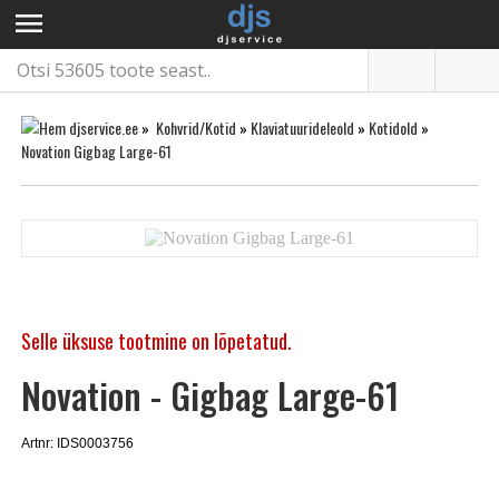
menu
»
Kohvrid/Kotid
»
Klaviatuurideleold
»
Kotidold
»
Novation Gigbag Large-61
Selle üksuse tootmine on lõpetatud.
Novation - Gigbag Large-61
Artnr: IDS0003756