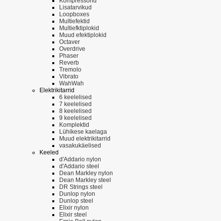
Kompressorid
Lisatarvikud
Loopboxes
Multiefektid
Multiefktiplokid
Muud efektiplokid
Octaver
Overdrive
Phaser
Reverb
Tremolo
Vibrato
WahWah
Elektrikitarrid
6 keelelised
7 keelelised
8 keelelised
9 keelelised
Komplektid
Lühikese kaelaga
Muud elektrikitarrid
vasakukäelised
Keeled
d'Addario nylon
d'Addario steel
Dean Markley nylon
Dean Markley steel
DR Strings steel
Dunlop nylon
Dunlop steel
Elixir nylon
Elixir steel