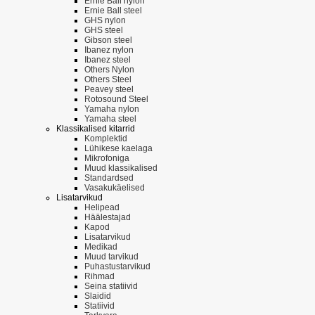
Ernie Ball nylon
Ernie Ball steel
GHS nylon
GHS steel
Gibson steel
Ibanez nylon
Ibanez steel
Others Nylon
Others Steel
Peavey steel
Rotosound Steel
Yamaha nylon
Yamaha steel
Klassikalised kitarrid
Komplektid
Lühikese kaelaga
Mikrofoniga
Muud klassikalised
Standardsed
Vasakukäelised
Lisatarvikud
Helipead
Häälestajad
Kapod
Lisatarvikud
Medikad
Muud tarvikud
Puhastustarvikud
Rihmad
Seina statiivid
Slaidid
Statiivid