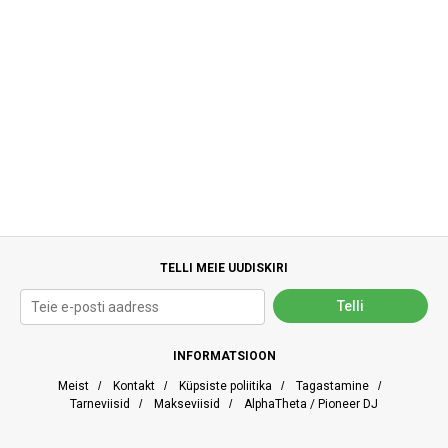
TELLI MEIE UUDISKIRI
INFORMATSIOON
Meist
/
Kontakt
/
Küpsiste poliitika
/
Tagastamine
/
Tarneviisid
/
Makseviisid
/
AlphaTheta / Pioneer DJ