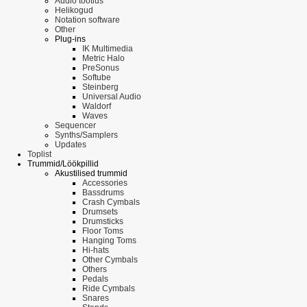
Audio töötlus
Helikogud
Notation software
Other
Plug-ins
IK Multimedia
Metric Halo
PreSonus
Softube
Steinberg
Universal Audio
Waldorf
Waves
Sequencer
Synths/Samplers
Updates
Toplist
Trummid/Löökpillid
Akustilised trummid
Accessories
Bassdrums
Crash Cymbals
Drumsets
Drumsticks
Floor Toms
Hanging Toms
Hi-hats
Other Cymbals
Others
Pedals
Ride Cymbals
Snares