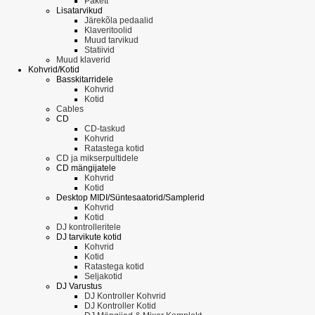
Pakett
Lisatarvikud
Järekõla pedaalid
Klaveritoolid
Muud tarvikud
Statiivid
Muud klaverid
Kohvrid/Kotid
Basskitarridele
Kohvrid
Kotid
Cables
CD
CD-taskud
Kohvrid
Ratastega kotid
CD ja mikserpultidele
CD mängijatele
Kohvrid
Kotid
Desktop MIDI/Süntesaatorid/Samplerid
Kohvrid
Kotid
DJ kontrolleritele
DJ tarvikute kotid
Kohvrid
Kotid
Ratastega kotid
Seljakotid
DJ Varustus
DJ Kontroller Kohvrid
DJ Kontroller Kotid