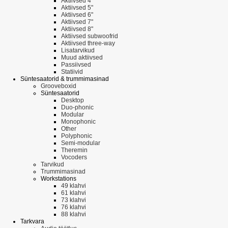
Aktiivsed 4"
Aktiivsed 5"
Aktiivsed 6"
Aktiivsed 7"
Aktiivsed 8"
Aktiivsed subwoofrid
Aktiivsed three-way
Lisatarvikud
Muud aktiivsed
Passiivsed
Statiivid
Süntesaatorid & trummimasinad
Grooveboxid
Süntesaatorid
Desktop
Duo-phonic
Modular
Monophonic
Other
Polyphonic
Semi-modular
Theremin
Vocoders
Tarvikud
Trummimasinad
Workstations
49 klahvi
61 klahvi
73 klahvi
76 klahvi
88 klahvi
Tarkvara