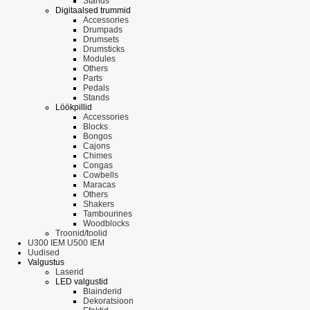
Stands
Digitaalsed trummid
Accessories
Drumpads
Drumsets
Drumsticks
Modules
Others
Parts
Pedals
Stands
Löökpillid
Accessories
Blocks
Bongos
Cajons
Chimes
Congas
Cowbells
Maracas
Others
Shakers
Tambourines
Woodblocks
Troonid/toolid
U300 IEM U500 IEM
Uudised
Valgustus
Laserid
LED valgustid
Blainderid
Dekoratsioon