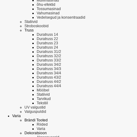
Mullimasinad
õhu-efektid
Tossumasinad
Vahumasinad
Vedelsegud ja konsentraadid
Statiivid
Stroboskoobid
Truss
Duratruss 14
Duratruss 22
Duratruss 23
Duratruss 24
Duratruss 31/2
Duratruss 32/2
Duratruss 33/2
Duratruss 34/2
Duratruss 34/3
Duratruss 34/4
Duratruss 43/2
Duratruss 44/2
Duratruss 44/4
Mööbel
Statiivid
Tarvikud
Tekstiil
UV valgustid
Valguspuldid
Varia
Brändi Tooted
Riided
Varia
Dekoratsioon