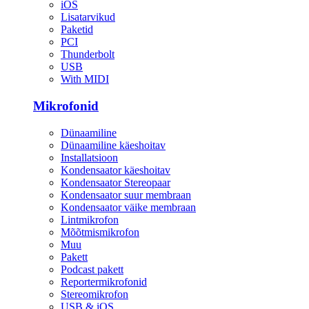
iOS
Lisatarvikud
Paketid
PCI
Thunderbolt
USB
With MIDI
Mikrofonid
Dünaamiline
Dünaamiline käeshoitav
Installatsioon
Kondensaator käeshoitav
Kondensaator Stereopaar
Kondensaator suur membraan
Kondensaator väike membraan
Lintmikrofon
Mõõtmismikrofon
Muu
Pakett
Podcast pakett
Reportermikrofonid
Stereomikrofon
USB & iOS