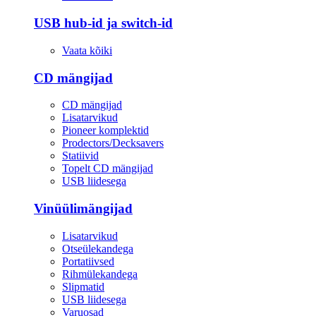
USB hub-id ja switch-id
Vaata kõiki
CD mängijad
CD mängijad
Lisatarvikud
Pioneer komplektid
Prodectors/Decksavers
Statiivid
Topelt CD mängijad
USB liidesega
Vinüülimängijad
Lisatarvikud
Otseülekandega
Portatiivsed
Rihmülekandega
Slipmatid
USB liidesega
Varuosad