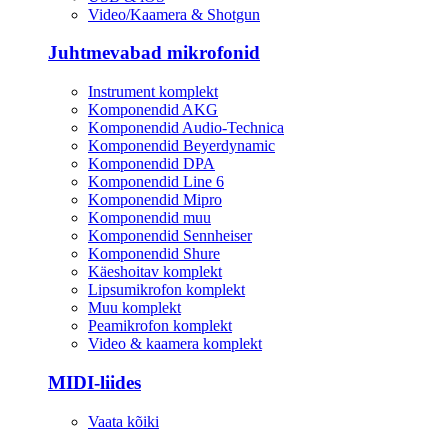
Video/Kaamera & Shotgun
Juhtmevabad mikrofonid
Instrument komplekt
Komponendid AKG
Komponendid Audio-Technica
Komponendid Beyerdynamic
Komponendid DPA
Komponendid Line 6
Komponendid Mipro
Komponendid muu
Komponendid Sennheiser
Komponendid Shure
Käeshoitav komplekt
Lipsumikrofon komplekt
Muu komplekt
Peamikrofon komplekt
Video & kaamera komplekt
MIDI-liides
Vaata kõiki