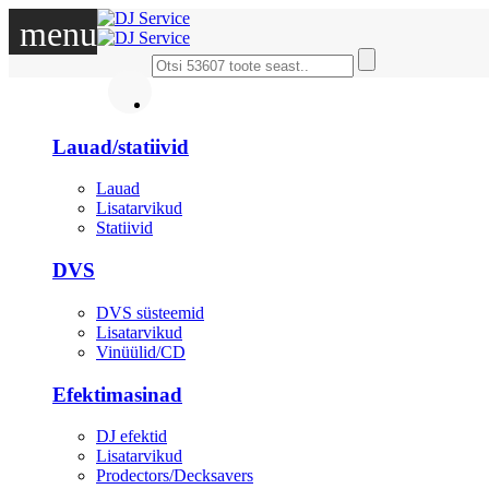
menu
DJ
Lauad/statiivid
Lauad
Lisatarvikud
Statiivid
DVS
DVS süsteemid
Lisatarvikud
Vinüülid/CD
Efektimasinad
DJ efektid
Lisatarvikud
Prodectors/Decksavers