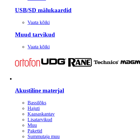
USB/SD mälukaardid
Vaata kõiki
Muud tarvikud
Vaata kõiki
Stuudio
Akustiline materjal
Bassilõks
Hajuti
Kaasaskantav
Lisatarvikud
Muu
Paketid
Summutaja muu