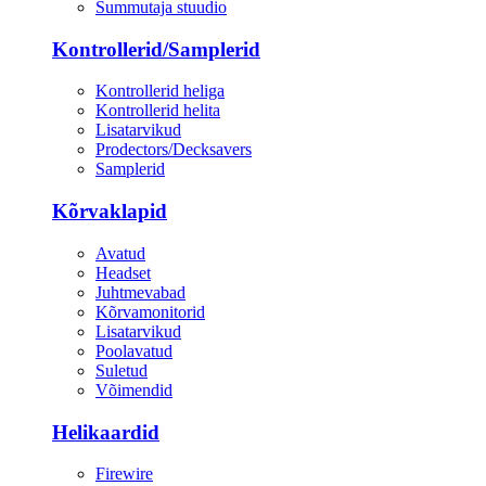
Summutaja stuudio
Kontrollerid/Samplerid
Kontrollerid heliga
Kontrollerid helita
Lisatarvikud
Prodectors/Decksavers
Samplerid
Kõrvaklapid
Avatud
Headset
Juhtmevabad
Kõrvamonitorid
Lisatarvikud
Poolavatud
Suletud
Võimendid
Helikaardid
Firewire