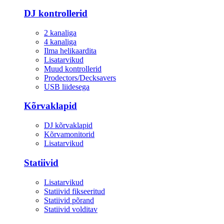
DJ kontrollerid
2 kanaliga
4 kanaliga
Ilma helikaardita
Lisatarvikud
Muud kontrollerid
Prodectors/Decksavers
USB liidesega
Kõrvaklapid
DJ kõrvaklapid
Kõrvamonitorid
Lisatarvikud
Statiivid
Lisatarvikud
Statiivid fikseeritud
Statiivid põrand
Statiivid volditav