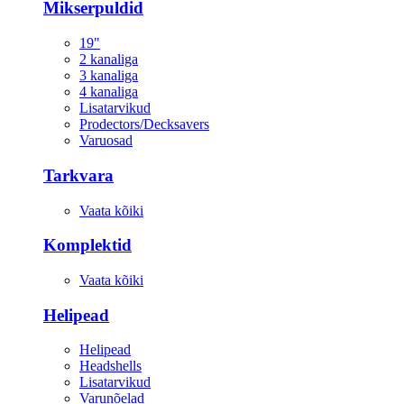
Mikserpuldid
19"
2 kanaliga
3 kanaliga
4 kanaliga
Lisatarvikud
Prodectors/Decksavers
Varuosad
Tarkvara
Vaata kõiki
Komplektid
Vaata kõiki
Helipead
Helipead
Headshells
Lisatarvikud
Varunõelad