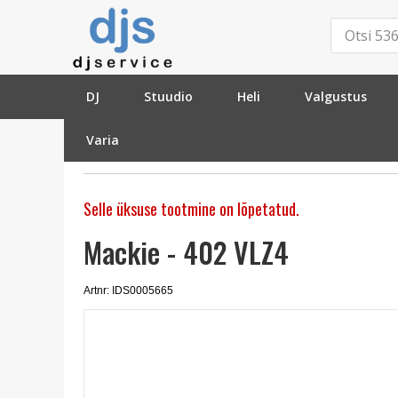
DJ
Stuudio
Heli
Valgustus
Varia
»
Heli
»
Mikserpuldid
»
1-3 mik sisendiga
»
Mackie 402 VLZ4
Selle üksuse tootmine on lõpetatud.
Mackie - 402 VLZ4
Artnr: IDS0005665